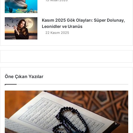
Kasım 2025 Gök Olayları: Süper Dolunay,
Leonidler ve Uranüs
22 Kasım 2025
Öne Çıkan Yazılar
7
A
y
e
t
V
a