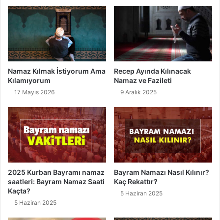
â
r
k
?
ı
V
,
a
H
c
e
i
l
p
Namaz Kılmak İstiyorum Ama
Recep Ayında Kılınacak
a
o
Kılamıyorum
Namaz ve Fazileti
l
l
17 Mayıs 2026
9 Aralık 2025
K
a
a
n
z
i
a
b
n
a
ç
d
e
t
2025 Kurban Bayramı namaz
Bayram Namazı Nasıl Kılınır?
l
saatleri: Bayram Namaz Saati
Kaç Rekattır?
e
Kaçta?
5 Haziran 2025
r
5 Haziran 2025
n
e