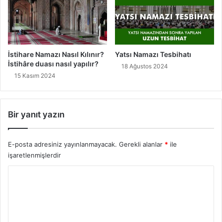
İstihare Namazı Nasıl Kılınır?
Yatsı Namazı Tesbihatı
İstihâre duası nasıl yapılır?
18 Ağustos 2024
15 Kasım 2024
Bir yanıt yazın
E-posta adresiniz yayınlanmayacak.
Gerekli alanlar
*
ile
işaretlenmişlerdir
Y
o
r
u