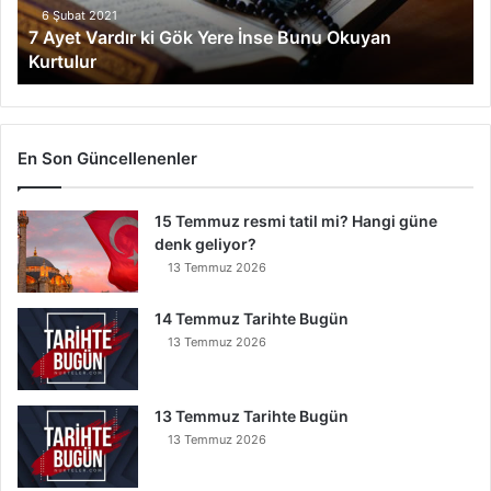
r
6 Şubat 2021
7 Ayet Vardır ki Gök Yere İnse Bunu Okuyan
d
Kurtulur
ı
r
k
i
G
En Son Güncellenenler
ö
k
15 Temmuz resmi tatil mi? Hangi güne
Y
denk geliyor?
e
r
13 Temmuz 2026
e
İ
14 Temmuz Tarihte Bugün
n
13 Temmuz 2026
s
e
B
13 Temmuz Tarihte Bugün
u
13 Temmuz 2026
n
u