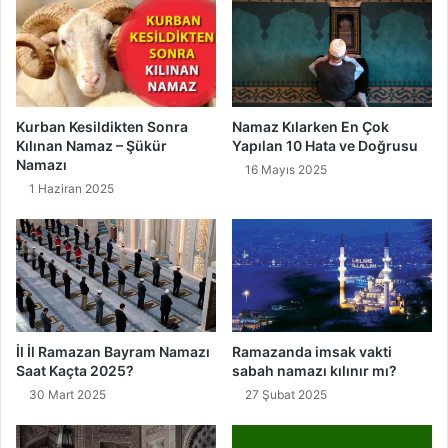
l
e
r
d
i
r
Kurban Kesildikten Sonra
Namaz Kılarken En Çok
Kılınan Namaz – Şükür
Yapılan 10 Hata ve Doğrusu
?
Namazı
16 Mayıs 2025
1 Haziran 2025
İl İl Ramazan Bayram Namazı
Ramazanda imsak vakti
Saat Kaçta 2025?
sabah namazı kılınır mı?
30 Mart 2025
27 Şubat 2025