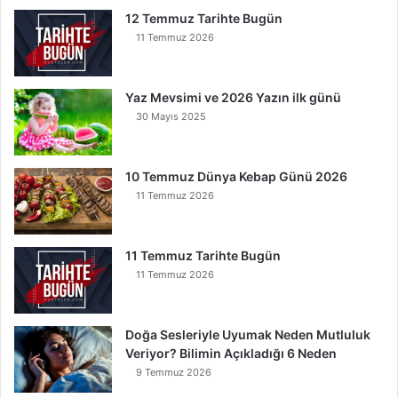
O
12 Temmuz Tarihte Bugün
k
11 Temmuz 2026
u
y
a
Yaz Mevsimi ve 2026 Yazın ilk günü
n
30 Mayıs 2025
K
u
r
t
10 Temmuz Dünya Kebap Günü 2026
u
11 Temmuz 2026
l
u
r
11 Temmuz Tarihte Bugün
11 Temmuz 2026
Doğa Sesleriyle Uyumak Neden Mutluluk
Veriyor? Bilimin Açıkladığı 6 Neden
9 Temmuz 2026