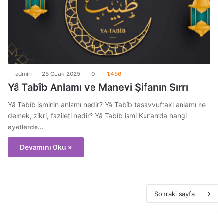
admin
25 Ocak 2025
0
1.456
Yâ Tabîb Anlamı ve Manevi Şifanın Sırrı
Yâ Tabîb isminin anlamı nedir? Yâ Tabîb tasavvuftaki anlamı ne
demek, zikri, fazileti nedir? Yâ Tabîb ismi Kur’an’da hangi
ayetlerde…
Devamını Oku »
Sonraki sayfa