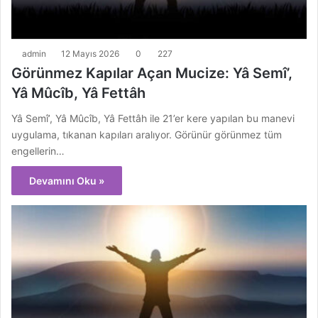
admin
12 Mayıs 2026
0
227
Görünmez Kapılar Açan Mucize: Yâ Semî’,
Yâ Mûcîb, Yâ Fettâh
Yâ Semî’, Yâ Mûcîb, Yâ Fettâh ile 21’er kere yapılan bu manevi
uygulama, tıkanan kapıları aralıyor. Görünür görünmez tüm
engellerin…
Devamını Oku »