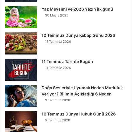
a
Yaz Mevsimi ve 2026 Yazın ilk günü
n
30 Mayıs 2025
K
u
r
t
10 Temmuz Dünya Kebap Günü 2026
u
11 Temmuz 2026
l
u
r
11 Temmuz Tarihte Bugün
11 Temmuz 2026
Doğa Sesleriyle Uyumak Neden Mutluluk
Veriyor? Bilimin Açıkladığı 6 Neden
9 Temmuz 2026
10 Temmuz Dünya Hukuk Günü 2026
9 Temmuz 2026