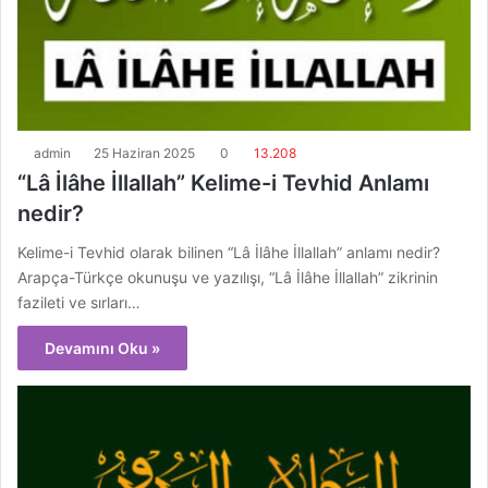
admin
25 Haziran 2025
0
13.208
“Lâ İlâhe İllallah” Kelime-i Tevhid Anlamı
nedir?
Kelime-i Tevhid olarak bilinen “Lâ İlâhe İllallah” anlamı nedir?
Arapça-Türkçe okunuşu ve yazılışı, “Lâ İlâhe İllallah” zikrinin
fazileti ve sırları…
Devamını Oku »