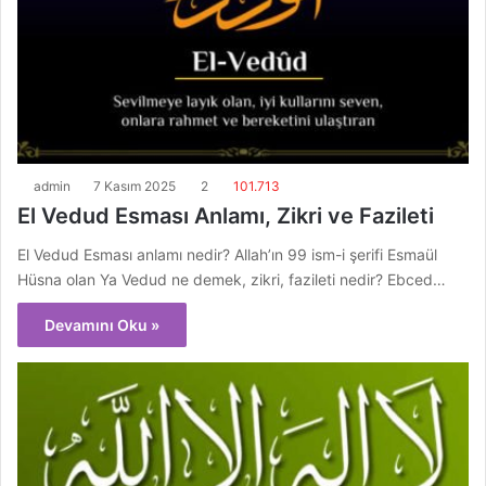
admin
7 Kasım 2025
2
101.713
El Vedud Esması Anlamı, Zikri ve Fazileti
El Vedud Esması anlamı nedir? Allah’ın 99 ism-i şerifi Esmaül
Hüsna olan Ya Vedud ne demek, zikri, fazileti nedir? Ebced…
Devamını Oku »