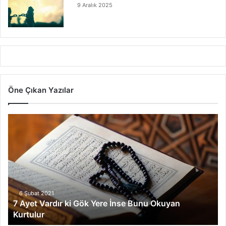
9 Aralık 2025
Öne Çıkan Yazılar
7
A
y
e
t
V
a
r
6 Şubat 2021
7 Ayet Vardır ki Gök Yere İnse Bunu Okuyan
d
Kurtulur
ı
r