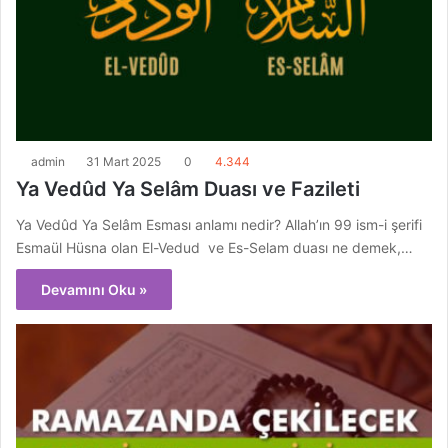
admin
31 Mart 2025
0
4.344
Ya Vedûd Ya Selâm Duası ve Fazileti
Ya Vedûd Ya Selâm Esması anlamı nedir? Allah’ın 99 ism-i şerifi
Esmaül Hüsna olan El-Vedud ve Es-Selam duası ne demek,…
Devamını Oku »