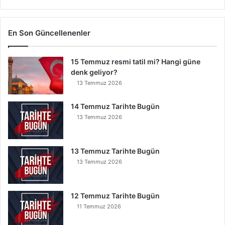
k
i
G
En Son Güncellenenler
ö
k
15 Temmuz resmi tatil mi? Hangi güne
Y
denk geliyor?
e
r
13 Temmuz 2026
e
İ
14 Temmuz Tarihte Bugün
n
13 Temmuz 2026
s
e
B
13 Temmuz Tarihte Bugün
u
13 Temmuz 2026
n
u
O
12 Temmuz Tarihte Bugün
k
11 Temmuz 2026
u
y