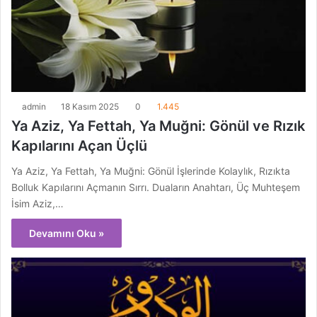
admin
18 Kasım 2025
0
1.445
Ya Aziz, Ya Fettah, Ya Muğni: Gönül ve Rızık
Kapılarını Açan Üçlü
Ya Aziz, Ya Fettah, Ya Muğni: Gönül İşlerinde Kolaylık, Rızıkta
Bolluk Kapılarını Açmanın Sırrı. Duaların Anahtarı, Üç Muhteşem
İsim Aziz,…
Devamını Oku »