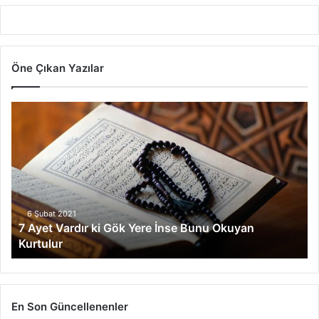
Öne Çıkan Yazılar
7
A
y
e
t
V
a
r
6 Şubat 2021
7 Ayet Vardır ki Gök Yere İnse Bunu Okuyan
d
Kurtulur
ı
r
k
i
G
En Son Güncellenenler
ö