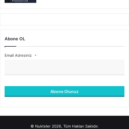
Abone OL
Email Adresiniz
*
Abone Olunuz
B
u
a
l
© Nukteler 2026, Tüm Hakları Saklıdır.
a