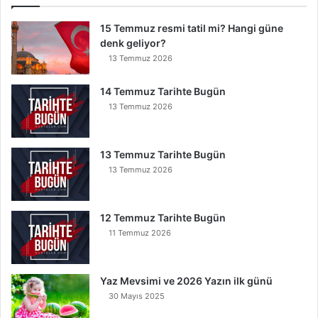
k
15 Temmuz resmi tatil mi? Hangi güne
Y
denk geliyor?
e
r
13 Temmuz 2026
e
İ
14 Temmuz Tarihte Bugün
n
13 Temmuz 2026
s
e
B
13 Temmuz Tarihte Bugün
u
13 Temmuz 2026
n
u
O
12 Temmuz Tarihte Bugün
k
11 Temmuz 2026
u
y
a
Yaz Mevsimi ve 2026 Yazın ilk günü
n
30 Mayıs 2025
K
u