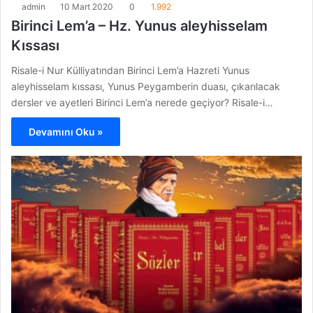
admin
10 Mart 2020
0
1.992
Birinci Lem’a – Hz. Yunus aleyhisselam
Kıssası
Risale-i Nur Külliyatından Birinci Lem’a Hazreti Yunus
aleyhisselam kıssası, Yunus Peygamberin duası, çıkarılacak
dersler ve ayetleri Birinci Lem’a nerede geçiyor? Risale-i…
Devamını Oku »