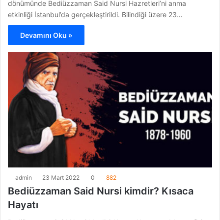
dönümünde Bediüzzaman Said Nursi Hazretleri’ni anma
etkinliği İstanbul’da gerçekleştirildi. Bilindiği üzere 23…
Devamını Oku »
admin
23 Mart 2022
0
882
Bediüzzaman Said Nursi kimdir? Kısaca
Hayatı