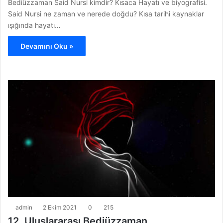
Bediüzzaman Said Nursi kimdir? Kısaca Hayatı ve biyografisi.
Said Nursi ne zaman ve nerede doğdu? Kısa tarihi kaynaklar
ışığında hayatı…
Devamını Oku »
admin
2 Ekim 2021
0
215
12. Uluslararası Bediüzzaman