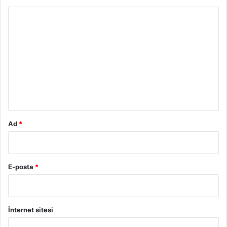
Y
o
r
u
m
*
Ad
*
E-posta
*
İnternet sitesi