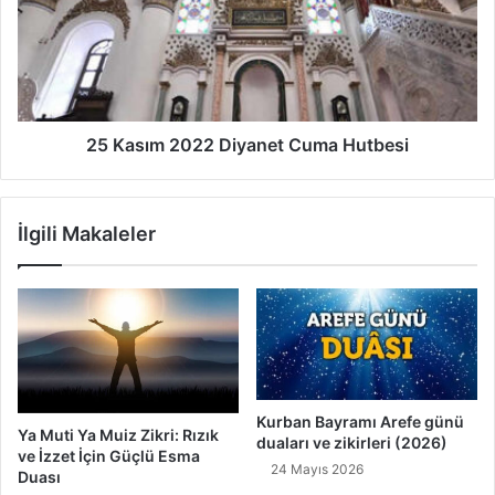
2
a
0
s
2
ı
2
m
C
2
u
0
m
2
25 Kasım 2022 Diyanet Cuma Hutbesi
a
2
H
D
u
i
İlgili Makaleler
t
y
b
a
e
n
s
e
i
t
C
u
m
a
Kurban Bayramı Arefe günü
Ya Muti Ya Muiz Zikri: Rızık
duaları ve zikirleri (2026)
H
ve İzzet İçin Güçlü Esma
u
24 Mayıs 2026
Duası
t