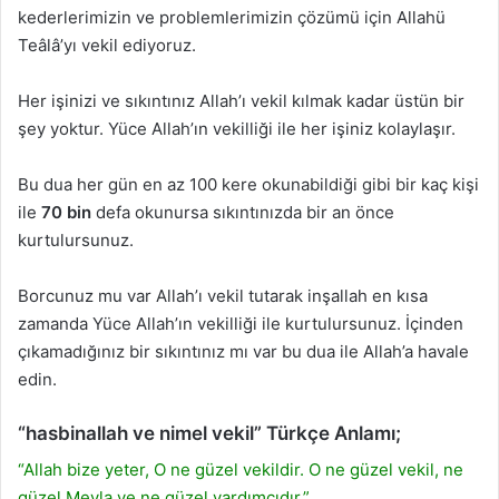
kederlerimizin ve problemlerimizin çözümü için Allahü
Teâlâ’yı vekil ediyoruz.
Her işinizi ve sıkıntınız Allah’ı vekil kılmak kadar üstün bir
şey yoktur. Yüce Allah’ın vekilliği ile her işiniz kolaylaşır.
Bu dua her gün en az 100 kere okunabildiği gibi bir kaç kişi
ile
70 bin
defa okunursa sıkıntınızda bir an önce
kurtulursunuz.
Borcunuz mu var Allah’ı vekil tutarak inşallah en kısa
zamanda Yüce Allah’ın vekilliği ile kurtulursunuz. İçinden
çıkamadığınız bir sıkıntınız mı var bu dua ile Allah’a havale
edin.
“hasbinallah ve nimel vekil” Türkçe Anlamı;
“Allah bize yeter, O ne güzel vekildir. O ne güzel vekil, ne
güzel Mevla ve ne güzel yardımcıdır.”