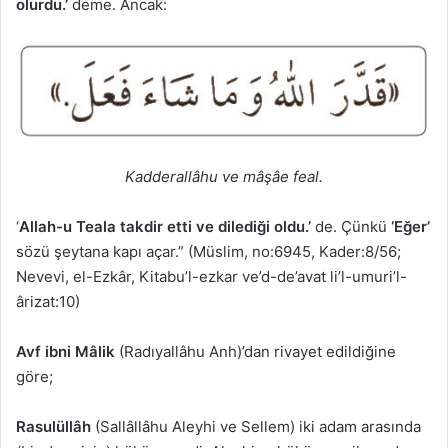
olurdu.’
deme. Ancak:
Kadderallâhu ve mâşâe feal.
‘
Allah-u Teala takdir etti ve dilediği oldu.’
de. Çünkü
‘Eğer’
sözü şeytana kapı açar.” (Müslim, no:6945, Kader:8/56;
Nevevi, el-Ezkâr, Kitabu’l-ezkar ve’d-de’avat li’l-umuri’l-
ârizat:10)
Avf ibni Mâlik
(Radıyallâhu Anh)’dan rivayet edildiğine
göre;
Rasulüllâh
(Sallâllâhu Aleyhi ve Sellem) iki adam arasında