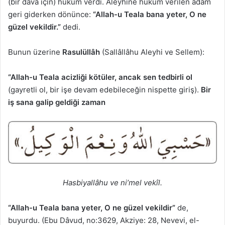
(bir dava için) hüküm verdi. Aleyhine hüküm verilen adam
geri giderken dönünce:
“Allah-u Teala bana yeter, O ne
güzel vekildir.”
dedi.
Bunun üzerine
Rasulüllâh
(Sallâllâhu Aleyhi ve Sellem):
“Allah-u Teala acizliği kötüler, ancak sen tedbirli ol
(gayretli ol, bir işe devam edebileceğin nispette giriş).
Bir
iş sana galip geldiği zaman
Hasbiyallâhu ve ni’mel vekîl.
“Allah-u Teala bana yeter, O ne güzel vekildir”
de,
buyurdu. (Ebu Dâvud, no:3629, Akziye: 28, Nevevi, el-