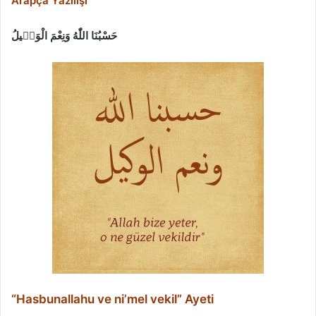
Arapça Yazılışı
حَسْبُنَا اللّٰهُ وَنِعْمَ الْوَك۪يلُ
“Hasbunallahu ve ni’mel vekil” Ayeti