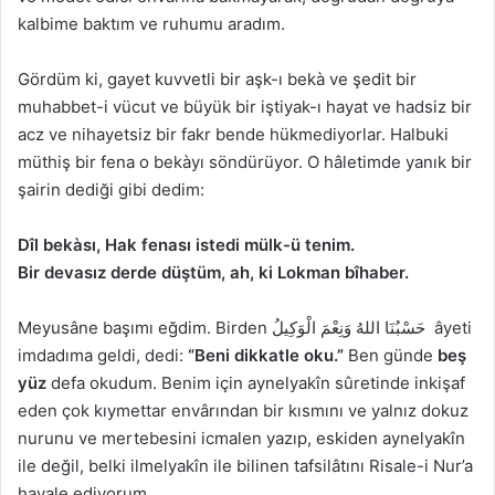
kalbime baktım
v
e
ruhumu aradım.
Gördüm ki,
gayet
kuvvetli bir
aşk-ı bekà
v
e
şedit
bir
muhabbet-i vücut
v
e
büyük bir
iştiyak-ı hayat
v
e
hadsiz
bir
acz
v
e
nihayetsiz
bir
fakr
bende hükmediyorlar. Halbuki
müthiş bir
fena
o
bekà
yı söndürüyor. O
hâlet
imde yanık bir
şairin dediği gibi dedim:
Dîl
bekà
sı, Hak
fena
sı istedi
mülk-ü ten
im.
Bir
devasız
derde düştüm, ah, ki
Lokman
bîhaber
.
Meyusâne
başımı eğdim. Birden حَسْبُنَا اللهُ وَنِعْمَ الْوَكِيلُ âyeti
imdad
ıma geldi, dedi:
“Beni dikkatle oku.”
Ben günde
beş
yüz
defa okudum. Benim için
aynelyakîn
sûret
inde
inkişaf
eden çok
kıymettar
envâr
ından bir kısmını
v
e
yalnız dokuz
nurunu
v
e
mertebesini
icmalen
yazıp, eskiden
aynelyakîn
ile değil, belki
ilmelyakîn
ile bilinen
tafsilât
ını Risale-i Nur’a
havale ediyorum.