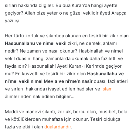
sırları hakkında bilgiler. Bu dua Kuran’da hangi ayette
geçiyor? Allah bize yeter o ne güzel vekildir âyeti Arapça
yazılışı
Her türlü zorluk ve sıkıntıda okunan en tesirli bir zikir olan
Hasbunallahu ve nimel vekil
zikri, ne demek, anlamı
nedir? Ne zaman ve nasıl okunur? Hasbinallah ve nimel
vekil duasını hangi zamanlarda okumak daha faziletli ve
faydalıdır? Hasbunallahi Ayeti Kuran-ı Kerim’de geçiyor
mu? En kuvvetli ve tesirli bir zikir olan
Hasbunallahu ve
ni’mel vekil nimel Mevla ve ni’me’n nasîr
duası, faziletleri
ve sırları, hakkında rivayet edilen hadisler ve
İslam
âlimlerinden nakledilen bilgiler…
Maddi ve manevi sıkıntı, zorluk, borcu olan, musibet, bela
ve kötülüklerden muhafaza için okunur. Tesiri oldukça
fazla ve etkili olan
dualardandır
.