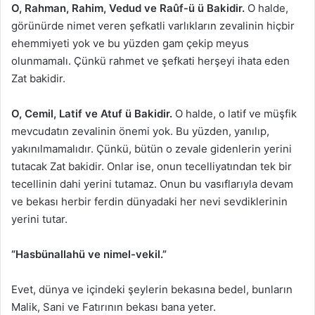
O, Rahman, Rahim, Vedud ve Raûf-ü ü Bakidir.
O halde,
görünürde nimet veren şefkatli varlıkların zevalinin hiçbir
ehemmiyeti yok ve bu yüzden gam çekip meyus
olunmamalı. Çünkü rahmet ve şefkati herşeyi ihata eden
Zat bakidir.
O, Cemil, Latif ve Atuf ü Bakidir.
O halde, o latif ve müşfik
mevcudatın zevalinin önemi yok. Bu yüzden, yanılıp,
yakınılmamalıdır. Çünkü, bütün o zevale gidenlerin yerini
tutacak Zat bakidir. Onlar ise, onun tecelliyatından tek bir
tecellinin dahi yerini tutamaz. Onun bu vasıflarıyla devam
ve bekası herbir ferdin dünyadaki her nevi sevdiklerinin
yerini tutar.
“Hasbünallahü ve nimel-vekil.”
Evet, dünya ve içindeki şeylerin bekasına bedel, bunların
Malik, Sani ve Fatırının bekası bana yeter.