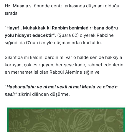
Hz. Musa
a.s. önünde deniz, arkasında düşmanı olduğu
sırada:
“
Hayır!.. Muhakkak ki Rabbim benimledir; bana doğru
yolu hidayet edecektir”
. (Şuara 62) diyerek Rabbine
sığındı da O’nun izniyle düşmanından kurtuldu.
Sıkıntıda mı kaldın, derdin mi var o halde sen de hakkıyla
koruyan, çok esirgeyen, her şeye kadir, rahmet edenlerin
en merhametlisi olan Rabbül Alemine sığın ve
“
Hasbunallahu ve ni’mel vekil ni’mel Mevla ve ni’me’n
nasîr”
zikrini dilinden düşürme
.