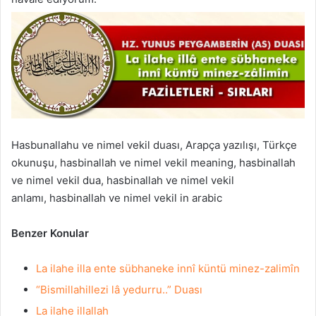
Hasbunallahu ve nimel vekil duası, Arapça yazılışı, Türkçe
okunuşu, hasbinallah ve nimel vekil meaning, hasbinallah
ve nimel vekil dua, hasbinallah ve nimel vekil
anlamı, hasbinallah ve nimel vekil in arabic
Benzer Konular
La ilahe illa ente sübhaneke innî küntü minez-zalimîn
“Bismillahillezi lâ yedurru..” Duası
La ilahe illallah