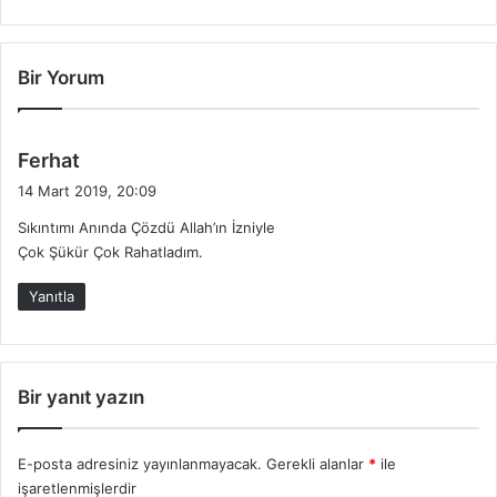
Bir Yorum
d
Ferhat
e
14 Mart 2019, 20:09
d
Sıkıntımı Anında Çözdü Allah’ın İzniyle
i
Çok Şükür Çok Rahatladım.
k
i
Yanıtla
:
Bir yanıt yazın
E-posta adresiniz yayınlanmayacak.
Gerekli alanlar
*
ile
işaretlenmişlerdir