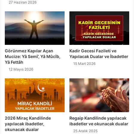
27 Haziran 2026
b
e
s
i
Kadir Gecesi Fazileti ve
Görünmez Kapılar Açan
Yapılacak Dualar ve İbadetler
Mucize: Yâ Semî’, Yâ Mûcîb,
Yâ Fettâh
15 Mart 2026
12 Mayıs 2026
2026 Miraç Kandilinde
Regaip Kandilinde yapılacak
yapılacak ibadetler,
ibadetler ve okunacak dualar
okunacak dualar
25 Aralık 2025