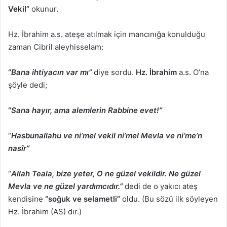
Vekil”
okunur.
Hz. İbrahim a.s. ateşe atılmak için mancınığa konulduğu
zaman Cibril aleyhisselam:
“
Bana ihtiyacın var mı”
diye sordu.
Hz. İbrahim
a.s. O’na
şöyle dedi;
“
Sana hayır, ama alemlerin Rabbine evet!”
“
Hasbunallahu ve ni’mel vekil ni’mel Mevla ve ni’me’n
nasîr”
“
Allah Teala, bize yeter, O ne güzel vekildir. Ne güzel
Mevla ve ne güzel yardımcıdır.”
dedi de o yakıcı ateş
kendisine
“soğuk ve selametli”
oldu. (Bu sözü ilk söyleyen
Hz. İbrahim (AS) dır.)