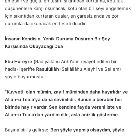
En etkili ve güçlü, en tesirli sıkıntıdan kurtulma, kötülük
düşünenlere karşı okunacak, kötü olan bir şeyi engellemek
için sıkıntıdan kurtaran dualar, en çaresiz anda ve zor
durumlarda okunacak en tesirli duadır.
İnsanın Kendisini Yenik Duruma Düşüren Bir Şey
Karşısında Okuyacağı Dua
Ebu Hureyre (
Radıyallâhu Anh)’dan rivayet edilen bir
hadis-i şerifte
Rasulüllâh
(Sallâllâhu Aleyhi ve Sellem)
şöyle buyurmuştur:
“Kuvvetli olan mümin, zayıf müminden daha hayırlıdır ve
Allah-u Teala’ya daha sevimlidir. Bununla beraber her
birinde hayır vardır. Sen kendine fayda vereni iste ve
Allah-u Teala’dan yardım dile, asla acizlik gösterme.
Başına bir iş gelirse
: ‘Ben şöyle yapmış olsaydım, şöyle