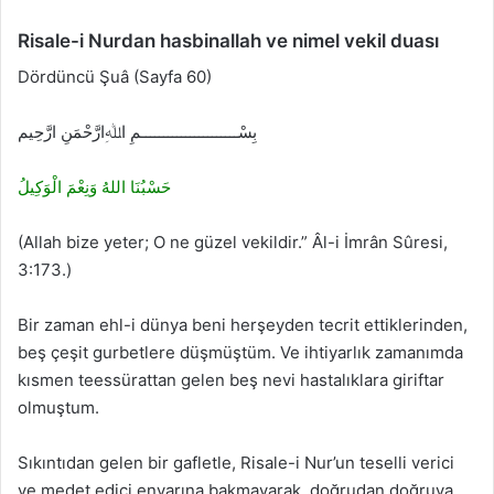
Risale-i Nurdan
hasbinallah ve nimel vekil duası
Dördüncü Şuâ (Sayfa 60)
بِسْــــــــــــــــــــــمِ اﷲِارَّحْمَنِ ارَّحِيم
حَسْبُنَا اللهُ وَنِعْمَ الْوَكِيلُ
(Allah bize yeter; O ne güzel
v
e
kildir.” Âl-i İmrân Sûresi,
3:173.)
Bir zaman
ehl-i dünya
beni herşeyden
tecrit
ettiklerinden,
beş çeşit gurbetlere düşmüştüm.
V
e
ihtiyarlık zamanımda
kısmen
teessürat
tan gelen beş
nevi
hastalıklara
giriftar
olmuştum.
Sıkıntıdan gelen bir
gaflet
le, Risale-i Nur’un teselli
v
e
rici
v
e
medet
edici
envar
ına bakmayarak, doğrudan doğruya