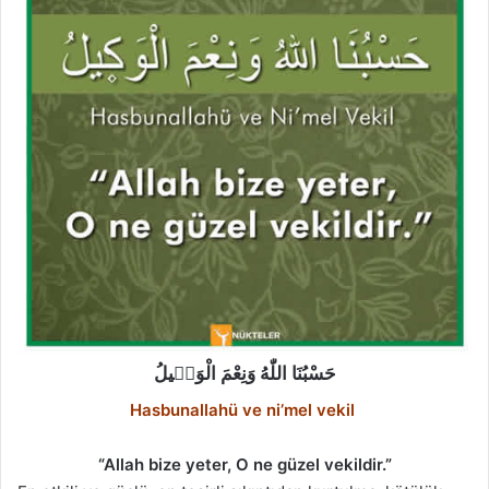
حَسْبُنَا اللّٰهُ وَنِعْمَ الْوَك۪يلُ
Hasbunallahü ve ni’mel vekil
“Allah bize yeter, O ne güzel vekildir.”