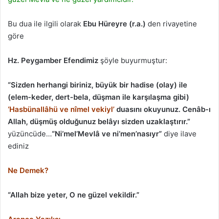
Bu dua ile ilgili olarak
Ebu Hüreyre (r.a.)
den rivayetine
göre
Hz. Peygamber Efendimiz
şöyle buyurmuştur:
“Sizden herhangi biriniz, büyük bir hadise (olay) ile
(elem-keder, dert-bela, düşman ile karşılaşma gibi)
‘Hasbünallâhü ve nîmel vekiyl’
duasını okuyunuz. Cenâb-ı
Allah, düşmüş olduğunuz belâyı sizden uzaklaştırır.”
yüzüncüde…
“Ni’mel’Mevlâ ve ni’men’nasıyr”
diye ilave
ediniz
Ne Demek?
“Allah bize yeter, O ne güzel vekildir.”