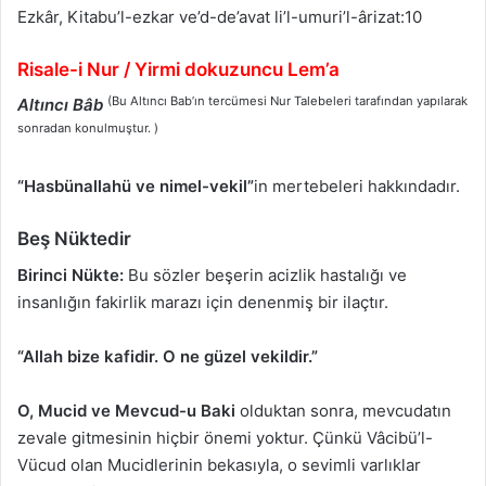
Ezkâr, Kitabu’l-ezkar ve’d-de’avat li’l-umuri’l-ârizat:10
Risale-i Nur / Yirmi dokuzuncu Lem’a
(Bu Altıncı Bab’ın tercümesi Nur Talebeleri tarafından yapılarak
Altıncı Bâb
sonradan konulmuştur. )
“Hasbünallahü ve nimel-vekil”
in mertebeleri hakkındadır.
Beş Nüktedir
Birinci Nükte:
Bu sözler beşerin acizlik hastalığı ve
insanlığın fakirlik marazı için denenmiş bir ilaçtır.
“Allah bize kafidir. O ne güzel vekildir.”
O, Mucid ve Mevcud-u Baki
olduktan sonra, mevcudatın
zevale gitmesinin hiçbir önemi yoktur. Çünkü Vâcibü’l-
Vücud olan Mucidlerinin bekasıyla, o sevimli varlıklar