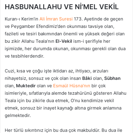
HASBUNALLAHU VE Nİ’MEL VEKİL
Kuran-ı Kerim’in
Ali İmran Suresi
173. Ayetinde de geçen
ve Peygamber Efendimiz’den okunması tavsiye olan,
fazileti ve tesiri bakımından önemli ve yüksek değeri olan
bu zikir Allahu Teala’nın
El-Vekil
ism-i şerifiyle her
işimizde, her durumda okunan, okunması gerekli olan dua
ve tesbihlerdendir.
Cuzi, kısa ve çoğu işte iktidarı az, ihtiyacı, arzuları
nihayetsiz, sonsuz ve çok olan insan
Bâki
olan,
Sübhan
olan,
Muktedir
olan ve
Esmaül Hüsna’nın
bir çok
isimleriyle, sıfatlarıyla alemde tezahürünü gösteren Allahu
Teala için bu zikirle dua etmek, O’nu kendimize vekil
etmek, sonsuz bir inayet kaynağı altına girmek anlamına
gelmektedir.
Her türlü sıkıntınız için bu dua çok makbuldür. Bu dua ile