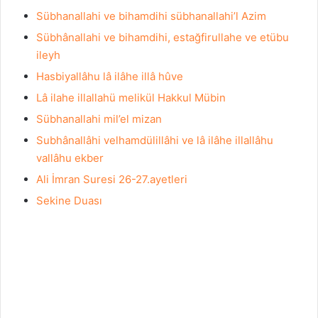
Sübhanallahi ve bihamdihi sübhanallahi’l Azim
Sübhânallahi ve bihamdihi, estağfirullahe ve etübu
ileyh
Hasbiyallâhu lâ ilâhe illâ hûve
Lâ ilahe illallahü melikül Hakkul Mübin
Sübhanallahi mil’el mizan
Subhânallâhi velhamdülillâhi ve lâ ilâhe illallâhu
vallâhu ekber
Ali İmran Suresi 26-27.ayetleri
Sekine Duası