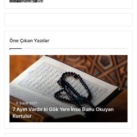
Öne Çıkan Yazılar
7
Ayet
Vardır
ki
Gök
Yere
İnse
Bunu
6 Şubat 2021
7 Ayet Vardır ki Gök Yere İnse Bunu Okuyan
Okuyan
Kurtulur
Kurtulur