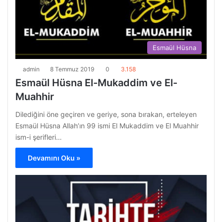
Esmaül Hüsna
admin
8 Temmuz 2019
0
3.158
Esmaül Hüsna El-Mukaddim ve El-
Muahhir
Dilediğini öne geçiren ve geriye, sona bırakan, erteleyen
Esmaül Hüsna Allah’ın 99 ismi El Mukaddim ve El Muahhir
ism-i şerifleri…
Devamını Oku »