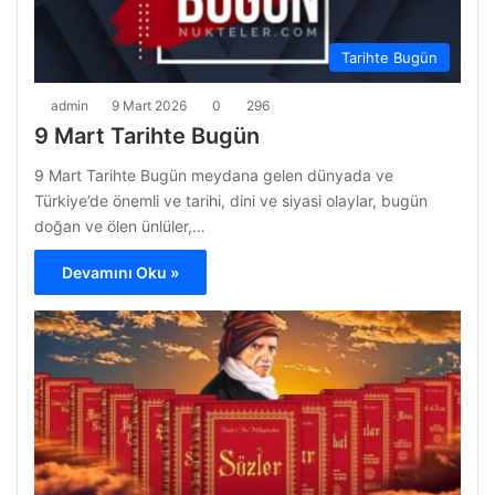
Tarihte Bugün
admin
9 Mart 2026
0
296
9 Mart Tarihte Bugün
9 Mart Tarihte Bugün meydana gelen dünyada ve
Türkiye’de önemli ve tarihi, dini ve siyasi olaylar, bugün
doğan ve ölen ünlüler,…
Devamını Oku »