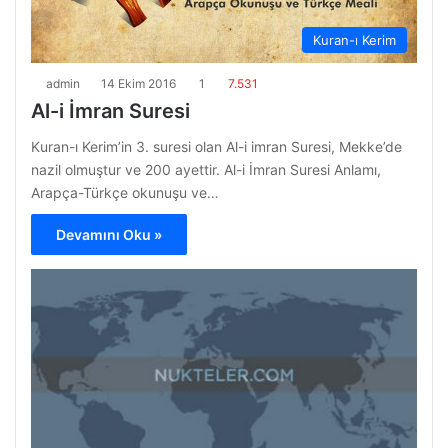
Kuran-ı Kerim
admin
14 Ekim 2016
1
7.531
Al-i İmran Suresi
Kuran-ı Kerim’in 3. suresi olan Al-i imran Suresi, Mekke’de
nazil olmuştur ve 200 ayettir. Al-i İmran Suresi Anlamı,
Arapça-Türkçe okunuşu ve…
Devamını Oku »