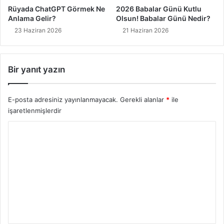
Rüyada ChatGPT Görmek Ne
2026 Babalar Günü Kutlu
Anlama Gelir?
Olsun! Babalar Günü Nedir?
23 Haziran 2026
21 Haziran 2026
Bir yanıt yazın
E-posta adresiniz yayınlanmayacak.
Gerekli alanlar
*
ile
işaretlenmişlerdir
Y
o
r
u
m
*