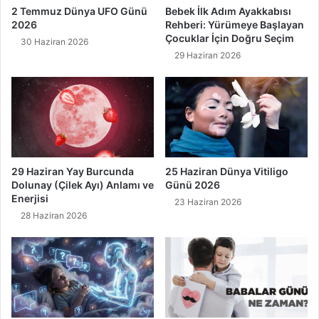
0
2 Temmuz Dünya UFO Günü
Bebek İlk Adım Ayakkabısı
1
2026
Rehberi: Yürümeye Başlayan
Çocuklar İçin Doğru Seçim
9
30 Haziran 2026
29 Haziran 2026
29 Haziran Yay Burcunda
25 Haziran Dünya Vitiligo
Dolunay (Çilek Ayı) Anlamı ve
Günü 2026
Enerjisi
23 Haziran 2026
28 Haziran 2026