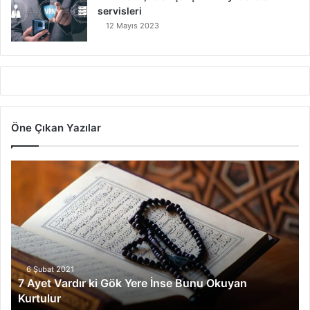
servisleri
12 Mayıs 2023
Öne Çıkan Yazılar
7
A
y
e
t
V
a
r
6 Şubat 2021
7 Ayet Vardır ki Gök Yere İnse Bunu Okuyan
d
Kurtulur
ı