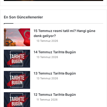
r
k
i
G
En Son Güncellenenler
ö
k
15 Temmuz resmi tatil mi? Hangi güne
Y
denk geliyor?
e
r
13 Temmuz 2026
e
İ
14 Temmuz Tarihte Bugün
n
13 Temmuz 2026
s
e
B
13 Temmuz Tarihte Bugün
u
13 Temmuz 2026
n
u
O
12 Temmuz Tarihte Bugün
k
11 Temmuz 2026
u
y