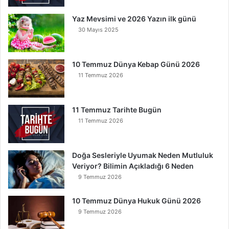
a
Yaz Mevsimi ve 2026 Yazın ilk günü
n
30 Mayıs 2025
K
u
r
t
10 Temmuz Dünya Kebap Günü 2026
u
11 Temmuz 2026
l
u
r
11 Temmuz Tarihte Bugün
11 Temmuz 2026
Doğa Sesleriyle Uyumak Neden Mutluluk
Veriyor? Bilimin Açıkladığı 6 Neden
9 Temmuz 2026
10 Temmuz Dünya Hukuk Günü 2026
9 Temmuz 2026