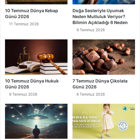
m
A
10 Temmuz Dünya Kebap
Doğa Sesleriyle Uyumak
l
i
Günü 2026
Neden Mutluluk Veriyor?
a
l
Bilimin Açıkladığı 6 Neden
11 Temmuz 2026
n
e
9 Temmuz 2026
d
K
ı
a
l
m
a
k
"
0
10 Temmuz Dünya Hukuk
7 Temmuz Dünya Çikolata
7
Günü 2026
Günü 2026
H
9 Temmuz 2026
6 Temmuz 2026
a
z
i
r
a
n
2