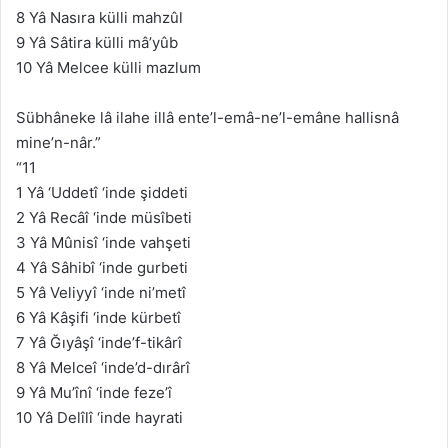
8 Yâ Nasıra külli mahzûl
9 Yâ Sâtira külli mâ’yûb
10 Yâ Melcee külli mazlum
Sübhâneke lâ ilahe illâ ente’l-emâ-ne’l-emâne hallisnâ
mine’n-nâr.”
“11
1 Yâ ‘Uddetî ‘inde şiddeti
2 Yâ Recâî ‘inde müsîbeti
3 Yâ Mûnisî ‘inde vahşeti
4 Yâ Sâhibî ‘inde gurbeti
5 Yâ Veliyyî ‘inde ni’metî
6 Yâ Kâşifi ‘inde kürbetî
7 Yâ Ğıyâşî ‘inde’f-tikârî
8 Yâ Melceî ‘inde’d-dırârî
9 Yâ Mu’înî ‘inde feze’î
10 Yâ Delîlî ‘inde hayrati