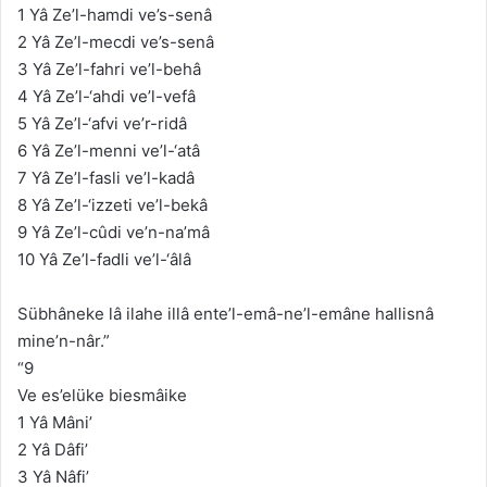
1 Yâ Ze’l-hamdi ve’s-senâ
2 Yâ Ze’l-mecdi ve’s-senâ
3 Yâ Ze’l-fahri ve’l-behâ
4 Yâ Ze’l-‘ahdi ve’l-vefâ
5 Yâ Ze’l-‘afvi ve’r-ridâ
6 Yâ Ze’l-menni ve’l-‘atâ
7 Yâ Ze’l-fasli ve’l-kadâ
8 Yâ Ze’l-‘izzeti ve’l-bekâ
9 Yâ Ze’l-cûdi ve’n-na’mâ
10 Yâ Ze’l-fadli ve’l-‘âlâ
Sübhâneke lâ ilahe illâ ente’l-emâ-ne’l-emâne hallisnâ
mine’n-nâr.”
“9
Ve es’elüke biesmâike
1 Yâ Mâni’
2 Yâ Dâfi’
3 Yâ Nâfi’