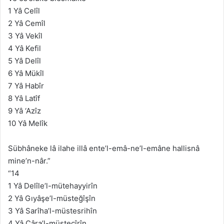
1 Yâ Celîl
2 Yâ Cemîl
3 Yâ Vekîl
4 Yâ Kefil
5 Yâ Delîl
6 Yâ Mükîl
7 Yâ Habîr
8 Yâ Latîf
9 Yâ ‘Azîz
10 Yâ Melîk
Sübhâneke lâ ilahe illâ ente’l-emâ-ne’l-emâne hallisnâ
mine’n-nâr.”
“14
1 Yâ Delîle’l-mütehayyirîn
2 Yâ Gıyâşe’l-müsteğîşîn
3 Yâ Sarîha’l-müstesrihîn
4 Yâ Câra’l-müstecîrîn