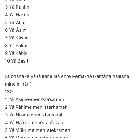
3 Yâ Rahim
4 Yâ Hâkim
5 Yâ ‘Âlim
6 Yâ ‘Âsim
7 Yâ Kâsim
8 Yâ Salim
9 Yâ Kâbid
10 Yâ Basit
Sübhâneke yâ lâ ilahe illâ ente’l-emâ-ne’l-emâne hallisnâ
mine’n-nâr.”
“30
1 Yâ ‘Âsıme-meni’sta’sameh
2 Yâ Râhime meni’sterhameh
3 Yâ Nasıra meni’stensarah
4 Yâ Hafıza meni’stahfezah
5 Yâ Mükrime meni’stekrameh
6 Yâ Mürşide meni’sterşedeh