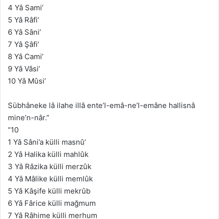
4 Yâ Sami’
5 Yâ Râfi’
6 Yâ Sâni’
7 Yâ Şâfi’
8 Yâ Cami’
9 Yâ Vâsi’
10 Yâ Mûsi’
Sübhâneke lâ ilahe illâ ente’l-emâ-ne’l-emâne hallisnâ
mine’n-nâr.”
“10
1 Yâ Sâni’a külli masnû’
2 Yâ Halika külli mahlûk
3 Yâ Râzika külli merzûk
4 Yâ Mâlike külli memlûk
5 Yâ Kâşife külli mekrûb
6 Yâ Fârice külli mağmum
7 Yâ Râhime külli merhum