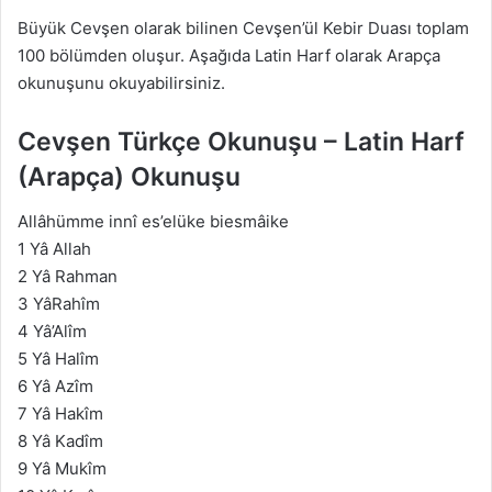
Büyük Cevşen olarak bilinen Cevşen’ül Kebir Duası toplam
100 bölümden oluşur. Aşağıda Latin Harf olarak Arapça
okunuşunu okuyabilirsiniz.
Cevşen Türkçe Okunuşu –
Latin Harf
(Arapça) Okunuşu
Allâhümme innî es’elüke biesmâike
1 Yâ Allah
2 Yâ Rahman
3 YâRahîm
4 Yâ’Alîm
5 Yâ Halîm
6 Yâ Azîm
7 Yâ Hakîm
8 Yâ Kadîm
9 Yâ Mukîm