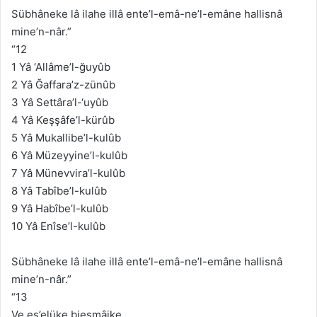
Sübhâneke lâ ilahe illâ ente’l-emâ-ne’l-emâne hallisnâ
mine’n-nâr.”
“12
1 Yâ ‘Allâme’l-ğuyûb
2 Yâ Ğaffara’z-zünûb
3 Yâ Settâra’l-‘uyûb
4 Yâ Keşşâfe’l-kürûb
5 Yâ Mukallibe’l-kulûb
6 Yâ Müzeyyine’l-kulûb
7 Yâ Münevvira’l-kulûb
8 Yâ Tabîbe’l-kulûb
9 Yâ Habîbe’l-kulûb
10 Yâ Enîse’l-kulûb
Sübhâneke lâ ilahe illâ ente’l-emâ-ne’l-emâne hallisnâ
mine’n-nâr.”
“13
Ve es’elüke biesmâike