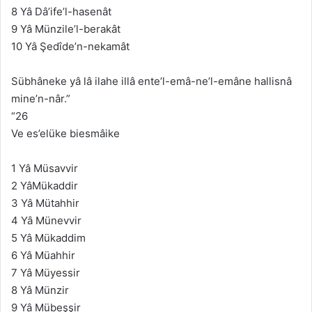
8 Yâ Dâ’ife’l-hasenât
9 Yâ Münzile’l-berakât
10 Yâ Şedîde’n-nekamât
Sübhâneke yâ lâ ilahe illâ ente’l-emâ-ne’l-emâne hallisnâ
mine’n-nâr.”
“26
Ve es’elüke biesmâike
1 Yâ Müsavvir
2 YâMükaddir
3 Yâ Mütahhir
4 Yâ Münevvir
5 Yâ Mükaddim
6 Yâ Müahhir
7 Yâ Müyessir
8 Yâ Münzir
9 Yâ Mübeşşir