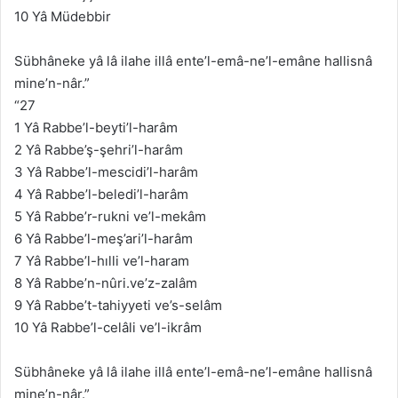
10 Yâ Müdebbir
Sübhâneke yâ lâ ilahe illâ ente’l-emâ-ne’l-emâne hallisnâ
mine’n-nâr.”
“27
1 Yâ Rabbe’l-beyti’l-harâm
2 Yâ Rabbe’ş-şehri’l-harâm
3 Yâ Rabbe’l-mescidi’l-harâm
4 Yâ Rabbe’l-beledi’l-harâm
5 Yâ Rabbe’r-rukni ve’l-mekâm
6 Yâ Rabbe’l-meş’ari’l-harâm
7 Yâ Rabbe’l-hılli ve’l-haram
8 Yâ Rabbe’n-nûri.ve’z-zalâm
9 Yâ Rabbe’t-tahiyyeti ve’s-selâm
10 Yâ Rabbe’l-celâli ve’l-ikrâm
Sübhâneke yâ lâ ilahe illâ ente’l-emâ-ne’l-emâne hallisnâ
mine’n-nâr.”