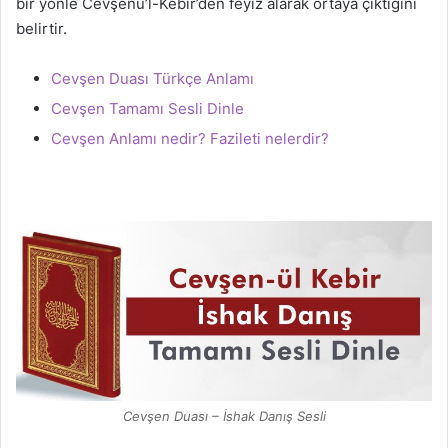
bir yönle Cevşenü’l-Kebîr’den feyiz alarak ortaya çıktığını
belirtir.
Cevşen Duası Türkçe Anlamı
Cevşen Tamamı Sesli Dinle
Cevşen Anlamı nedir? Fazileti nelerdir?
Cevşen Duası – İshak Danış Sesli