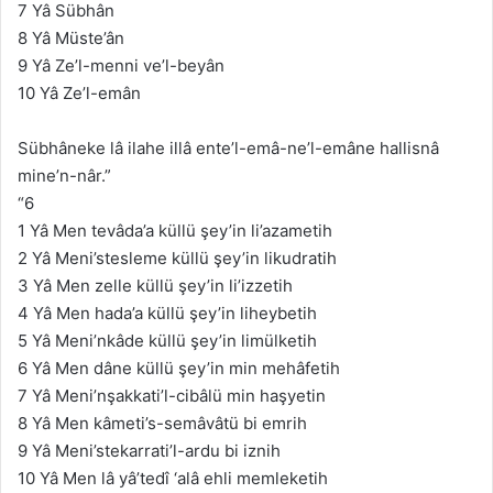
7 Yâ Sübhân
8 Yâ Müste’ân
9 Yâ Ze’l-menni ve’l-beyân
10 Yâ Ze’l-emân
Sübhâneke lâ ilahe illâ ente’l-emâ-ne’l-emâne hallisnâ
mine’n-nâr.”
“6
1 Yâ Men tevâda’a küllü şey’in li’azametih
2 Yâ Meni’stesleme küllü şey’in likudratih
3 Yâ Men zelle küllü şey’in li’izzetih
4 Yâ Men hada’a küllü şey’in liheybetih
5 Yâ Meni’nkâde küllü şey’in limülketih
6 Yâ Men dâne küllü şey’in min mehâfetih
7 Yâ Meni’nşakkati’l-cibâlü min haşyetin
8 Yâ Men kâmeti’s-semâvâtü bi emrih
9 Yâ Meni’stekarrati’l-ardu bi iznih
10 Yâ Men lâ yâ’tedî ‘alâ ehli memleketih