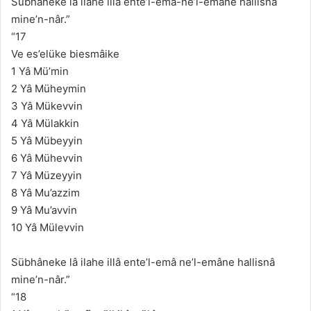
Sübhâneke lâ ilahe illâ ente’l-emâ-ne’l-emâne hallisnâ
mine’n-nâr.”
“17
Ve es’elüke biesmâike
1 Yâ Mü’min
2 Yâ Müheymin
3 Yâ Mükevvin
4 Yâ Mülakkin
5 Yâ Mübeyyin
6 Yâ Mühevvin
7 Yâ Müzeyyin
8 Yâ Mu’azzim
9 Yâ Mu’avvin
10 Yâ Mülevvin
Sübhâneke lâ ilahe illâ ente’l-emâ ne’l-emâne hallisnâ
mine’n-nâr.”
“18