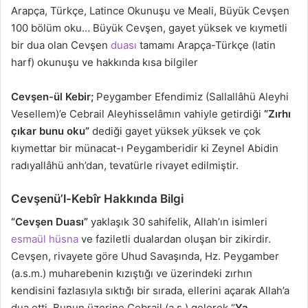
Arapça, Türkçe, Latince Okunuşu ve Meali, Büyük Cevşen
100 bölüm oku… Büyük Cevşen, gayet yüksek ve kıymetli
bir dua olan Cevşen
duası
tamamı Arapça-Türkçe (latin
harf) okunuşu ve hakkında kısa bilgiler
Cevşen-ül Kebir;
Peygamber Efendimiz (Sallallâhü Aleyhi
Vesellem)’e Cebrail Aleyhisselâmın vahiyle getirdiği
“Zırhı
çıkar bunu oku”
dediği gayet yüksek
y
üksek ve çok
kıymettar bir münacat-ı Peygamberidir ki Zeynel Abidin
radıyallâhü anh’dan, tevatürle rivayet edilmiştir.
Cevşenü’l-Kebîr Hakkında Bilgi
“Cevşen Duası”
yaklaşık 30 sahifelik, Allah’ın isimleri
esmaül hüsna
ve faziletli dualardan oluşan bir zikirdir.
Cevşen, rivayete göre Uhud Savaşında, Hz. Peygamber
(a.s.m.) muharebenin kızıştığı ve üzerindeki zırhın
kendisini fazlasıyla sıktığı bir sırada, ellerini açarak Allah’a
dua etti. Bunun üzerine Cebrail (a.s.) gelerek “
Ya