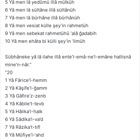
5 Yâ men lâ yedûmü illâ mülküh
6 Yâ men lâ sültâne illâ sültânüh
7 Yâ men lâ bürhâne illâ bürhânüh
8 Yâ men vesiat külle şey’in rahmetüh
9 Yâ men sebekat rahmetühû ‘alâ ğadabih
10 Yâ men ehâta bi külli şey’in ‘ilmüh
Sübhâneke yâ lâ ilahe illâ ente’l-emâ-ne’l-emâne hallisnâ
mine’n-nâr.”
“20
1 Yâ Fârice’l-hemm
2 Yâ Kâşife’l-ğamm
3 Yâ Gâfire’z-zenb
4 Yâ Kâbile’t-tevb
5 Yâ Hâlika’l-halk
6 Yâ Sâdika’l-va’d
7 Yâ Râzika’t-tıfl
8 Yâ Mûfiye’l-‘ahd