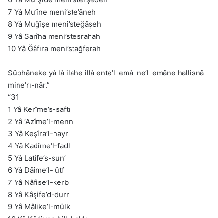
7 Yâ Mu’îne meni’ste’âneh
8 Yâ Muğîşe meni’steğâşeh
9 Yâ Sarîha meni’stesrahah
10 Yâ Ğâfıra meni’stağferah
Sübhâneke yâ lâ ilahe illâ ente’l-emâ-ne’l-emâne hallisnâ
mine’rı-nâr.”
“31
1 Yâ Kerîme’s-saftı
2 Yâ ‘Azîme’l-menn
3 Yâ Keşîra’l-hayr
4 Yâ Kadîme’l-fadl
5 Yâ Latîfe’s-sun’
6 Yâ Dâime’l-lütf
7 Yâ Nâfise’l-kerb
8 Yâ Kâşife’d-durr
9 Yâ Mâlike’l-mülk