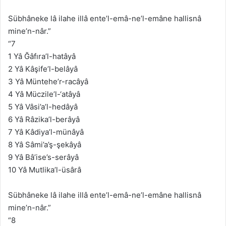
Sübhâneke lâ ilahe illâ ente’l-emâ-ne’l-emâne hallisnâ
mine’n-nâr.”
“7
1 Yâ Ğâfıra’l-hatâyâ
2 Yâ Kâşife’l-belâyâ
3 Yâ Müntehe’r-racâyâ
4 Yâ Müczile’l-‘atâyâ
5 Yâ Vâsi’a’l-hedâyâ
6 Yâ Râzika’l-berâyâ
7 Yâ Kâdiya’l-münâyâ
8 Yâ Sâmi’a’ş-şekâyâ
9 Yâ Bâ’ise’s-serâyâ
10 Yâ Mutlika’l-üsârâ
Sübhâneke lâ ilahe illâ ente’l-emâ-ne’l-emâne hallisnâ
mine’n-nâr.”
“8