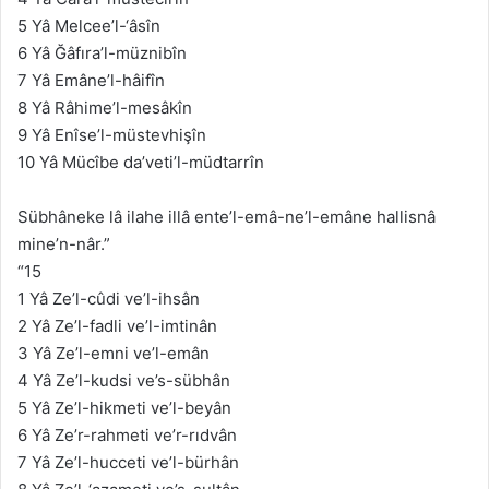
5 Yâ Melcee’l-‘âsîn
6 Yâ Ğâfıra’l-müznibîn
7 Yâ Emâne’l-hâifîn
8 Yâ Râhime’l-mesâkîn
9 Yâ Enîse’l-müstevhişîn
10 Yâ Mücîbe da’veti’l-müdtarrîn
Sübhâneke lâ ilahe illâ ente’l-emâ-ne’l-emâne hallisnâ
mine’n-nâr.”
“15
1 Yâ Ze’l-cûdi ve’l-ihsân
2 Yâ Ze’l-fadli ve’l-imtinân
3 Yâ Ze’l-emni ve’l-emân
4 Yâ Ze’l-kudsi ve’s-sübhân
5 Yâ Ze’l-hikmeti ve’l-beyân
6 Yâ Ze’r-rahmeti ve’r-rıdvân
7 Yâ Ze’l-hucceti ve’l-bürhân