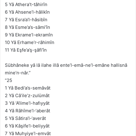
5 Yâ Athera’t-tâhirîn
6 Yâ Ahsene’l-hâlikîn
7 Yâ Esra’a’l-hâsibîn
8 Yâ Esme’a’s-sâmi’în
9 Yâ Ekrame’l-ekramîn
10 Yâ Erhame’r-râhimîn
11 Yâ Eşfe’a’ş-şâfi’în
Sübhâneke yâ lâ ilahe illâ ente’l-emâ-ne’l-emâne hallisnâ
mine’n-nâr.”
“25
1 Yâ Bedi’a’s-semâvât
2 Yâ Câ’ile’z-zulümât
3 Yâ ‘A’lime’l-hafıyyât
4 Yâ Râhîme’l-‘aberât
5 Yâ Sâtira’l-‘averât
6 Yâ Kâşife’l-beliyyât
7 Yâ Muhyiye’l-emvât