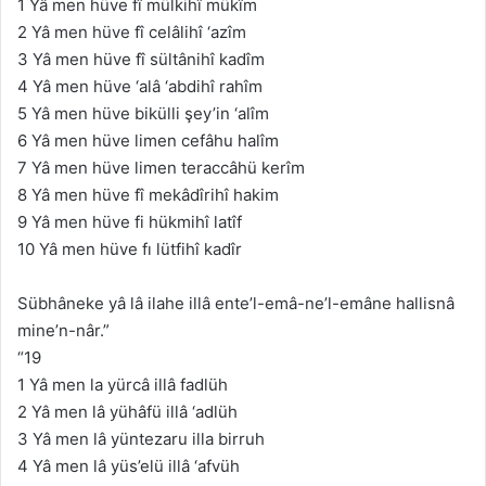
1 Yâ men hüve fî mülkihî mükîm
2 Yâ men hüve fî celâlihî ‘azîm
3 Yâ men hüve fî sültânihî kadîm
4 Yâ men hüve ‘alâ ‘abdihî rahîm
5 Yâ men hüve bikülli şey’in ‘alîm
6 Yâ men hüve limen cefâhu halîm
7 Yâ men hüve limen teraccâhü kerîm
8 Yâ men hüve fî mekâdîrihî hakim
9 Yâ men hüve fi hükmihî latîf
10 Yâ men hüve fı lütfihî kadîr
Sübhâneke yâ lâ ilahe illâ ente’l-emâ-ne’l-emâne hallisnâ
mine’n-nâr.”
“19
1 Yâ men la yürcâ illâ fadlüh
2 Yâ men lâ yühâfü illâ ‘adlüh
3 Yâ men lâ yüntezaru illa birruh
4 Yâ men lâ yüs’elü illâ ‘afvüh