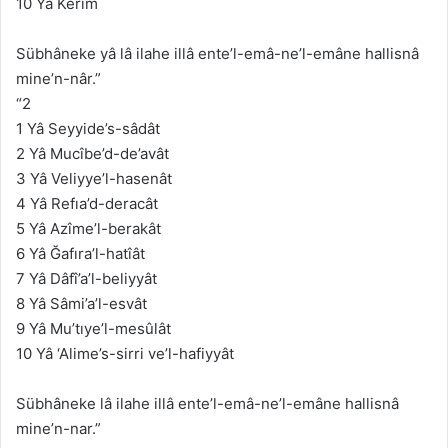
10 Yâ Kerîm
Sübhâneke yâ lâ ilahe illâ ente’l-emâ-ne’l-emâne hallisnâ
mine’n-nâr.”
“2
1 Yâ Seyyide’s-sâdât
2 Yâ Mucîbe’d-de’avât
3 Yâ Veliyye’l-hasenât
4 Yâ Refıa’d-deracât
5 Yâ Azîme’l-berakât
6 Yâ Ğafıra’l-hatîât
7 Yâ Dâfî’a’l-beliyyât
8 Yâ Sâmi’a’l-esvât
9 Yâ Mu’tıye’l-mesûlât
10 Yâ ‘Alime’s-sirri ve’l-hafiyyât
Sübhâneke lâ ilahe illâ ente’l-emâ-ne’l-emâne hallisnâ
mine’n-nar.”