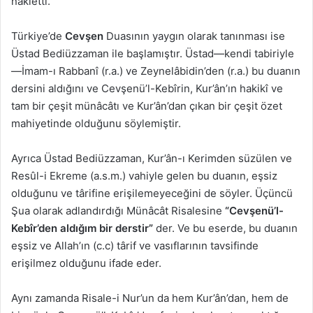
nakletti.
Türkiye’de
Cevşen
Duasının yaygın olarak tanınması ise
Üstad Bediüzzaman ile başlamıştır. Üstad—kendi tabiriyle
—İmam-ı Rabbanî (r.a.) ve Zeynelâbidin’den (r.a.) bu duanın
dersini aldığını ve Cevşenü’l-Kebîrin, Kur’ân’ın hakikî ve
tam bir çeşit münâcâtı ve Kur’ân’dan çıkan bir çeşit özet
mahiyetinde olduğunu söylemiştir.
Ayrıca Üstad Bediüzzaman, Kur’ân-ı Kerimden süzülen ve
Resûl-i Ekreme (a.s.m.) vahiyle gelen bu duanın, eşsiz
olduğunu ve târifine erişilemeyeceğini de söyler. Üçüncü
Şua olarak adlandırdığı Münâcât Risalesine
“Cevşenü’l-
Kebîr’den aldığım bir derstir”
der. Ve bu eserde, bu duanın
eşsiz ve Allah’ın (c.c) târif ve vasıflarının tavsifinde
erişilmez olduğunu ifade eder.
Aynı zamanda Risale-i Nur’un da hem Kur’ân’dan, hem de