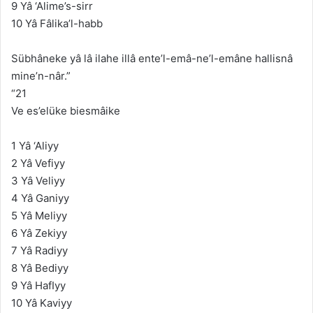
9 Yâ ‘Alime’s-sirr
10 Yâ Fâlika’l-habb
Sübhâneke yâ lâ ilahe illâ ente’l-emâ-ne’l-emâne hallisnâ
mine’n-nâr.”
“21
Ve es’elüke biesmâike
1 Yâ ‘Aliyy
2 Yâ Vefiyy
3 Yâ Veliyy
4 Yâ Ganiyy
5 Yâ Meliyy
6 Yâ Zekiyy
7 Yâ Radiyy
8 Yâ Bediyy
9 Yâ HafIyy
10 Yâ Kaviyy