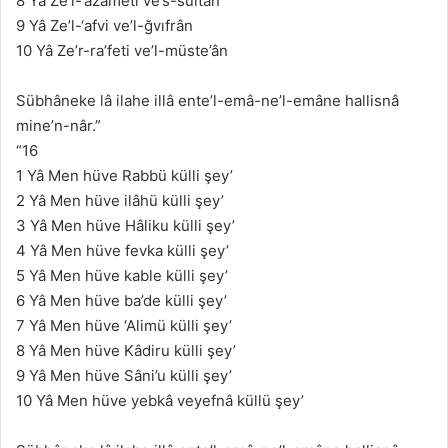
8 Yâ Ze’l-‘azameti ve’s-sultân
9 Yâ Ze’l-‘afvi ve’l-ğvıfrân
10 Yâ Ze’r-ra’feti ve’l-müste’ân
Sübhâneke lâ ilahe illâ ente’l-emâ-ne’l-emâne hallisnâ
mine’n-nâr.”
“16
1 Yâ Men hüve Rabbü külli şey’
2 Yâ Men hüve ilâhü külli şey’
3 Yâ Men hüve Hâliku külli şey’
4 Yâ Men hüve fevka külli şey’
5 Yâ Men hüve kable külli şey’
6 Yâ Men hüve ba’de külli şey’
7 Yâ Men hüve ‘Alimü külli şey’
8 Yâ Men hüve Kâdiru külli şey’
9 Yâ Men hüve Sâni’u külli şey’
10 Yâ Men hüve yebkâ veyefnâ küllü şey’