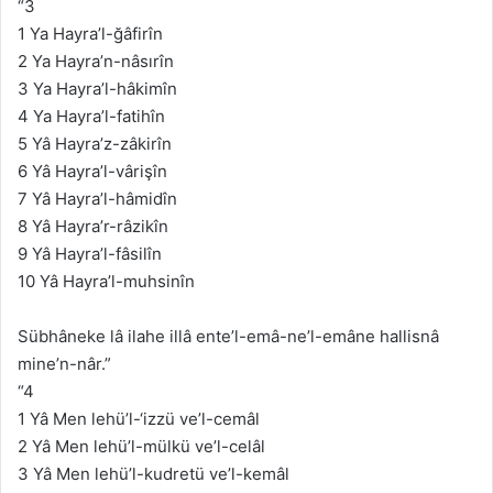
“3
1 Ya Hayra’l-ğâfirîn
2 Ya Hayra’n-nâsırîn
3 Ya Hayra’l-hâkimîn
4 Ya Hayra’l-fatihîn
5 Yâ Hayra’z-zâkirîn
6 Yâ Hayra’l-vârişîn
7 Yâ Hayra’l-hâmidîn
8 Yâ Hayra’r-râzikîn
9 Yâ Hayra’l-fâsilîn
10 Yâ Hayra’l-muhsinîn
Sübhâneke lâ ilahe illâ ente’l-emâ-ne’l-emâne hallisnâ
mine’n-nâr.”
“4
1 Yâ Men lehü’l-‘izzü ve’l-cemâl
2 Yâ Men lehü’l-mülkü ve’l-celâl
3 Yâ Men lehü’l-kudretü ve’l-kemâl