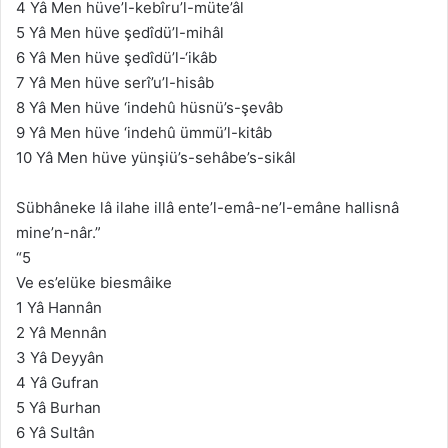
4 Yâ Men hüve’l-kebîru’l-müte’âl
5 Yâ Men hüve şedîdü’l-mihâl
6 Yâ Men hüve şedîdü’l-‘ikâb
7 Yâ Men hüve serî’u’l-hisâb
8 Yâ Men hüve ‘indehû hüsnü’s-şevâb
9 Yâ Men hüve ‘indehû ümmü’l-kitâb
10 Yâ Men hüve yünşiü’s-sehâbe’s-sikâl
Sübhâneke lâ ilahe illâ ente’l-emâ-ne’l-emâne hallisnâ
mine’n-nâr.”
“5
Ve es’elüke biesmâike
1 Yâ Hannân
2 Yâ Mennân
3 Yâ Deyyân
4 Yâ Gufran
5 Yâ Burhan
6 Yâ Sultân