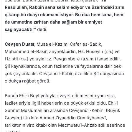
Resulullah, Rabbin sana selâm ediyor ve üzerindeki zırhı
çıkarıp bu duayı okumanı istiyor. Bu dua hem sana, hem
de ümmetine zırhtan daha sağlam bir emniyet
sağlayacaktır”
dedi.
Cevşen Duası
; Musa el-Kazım, Cafer es-Sadık,
Muhammed el-Bakır, Zeynelâbidin, Hz. Hüseyin (r.a.) ve
Hz. Ali (r.a.) yoluyla Hz. Peygambere (a.s.m.) isnad edilir.
Şiî kaynaklarında, onun faziletine ve faydalarına dair pek
çok şey anlatılır. Cevşenü’l-Kebîr, özellikle Şiî dünyasında
oldukça rağbet gördü.
Bunda Ehl-i Beyt yoluyla rivayet edilmesinin yanı sıra,
faziletleriyle ilgili haberlerin de büyük etkisi oldu. Ehl-i
Sünnet Müslümanları arasında Cevşenü’l-Kebîr’i (Büyük
Cevşen) ilk defa Ahmed Ziyaeddin Gümüşhanevî,
tarikatının vird kitabı olan Mecmuatu’l-Ahzab adlı eserinde