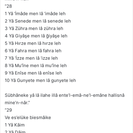
“28
1 Yâ ‘İmâde men lâ ‘imâde leh
2 Yâ Senede men lâ senede leh
3 Yâ Zühra men lâ zühra leh
4 Yâ Giyâşe men lâ ğiyâşe leh
5 Yâ Hırze men lâ hırze leh
6 Yâ Fahra men lâ fahra leh
7 Yâ ‘İzze men lâ ‘izze leh
8 Yâ Mu’îne men lâ mu’îne leh
9 Yâ Enîse men lâ enîse leh
10 Yâ Gunyete men lâ gunyete leh
Sübhâneke yâ lâ ilahe illâ ente’l-emâ-ne’l-emâne hallisnâ
mine’n-nâr.”
“29
Ve es’elüke biesmâike
1 Yâ Kâim
2 Yâ Dâim