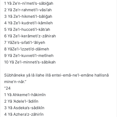
1 Yâ Ze’n-ni’meti’s-sâbiğah
2 Yâ Ze’r-rahmeti’l-vâsi’ah
3 Yâ Ze’l-hikmeti’l-bâliğah
4 Yâ Ze’l-kudreti’l-kâmileh
5 Yâ Ze’l-hucceti’l-kâtı’ah
6 Yâ Ze’l-kerâmeti’z-zâhirah
7 YâZe’s-sıfati’l-‘âliyeh
8 YâZe’l-‘izzeti’d-dâimeh
9 Yâ Ze’l-kuvveti’l-metîneh
10 Yâ Ze’l-minneti’s-sâbikah
Sübhâneke yâ lâ ilahe illâ entei-emâ-ne’l-emâne hallisnâ
mine’n-nâr.”
“24
1 Yâ Ahkeme’l-hâkimîn
2 Yâ ‘Adele’l-‘âdilîn
3 Yâ Asdeka’s-sâdikîn
4 Yâ Azhera’z-zâhirîn