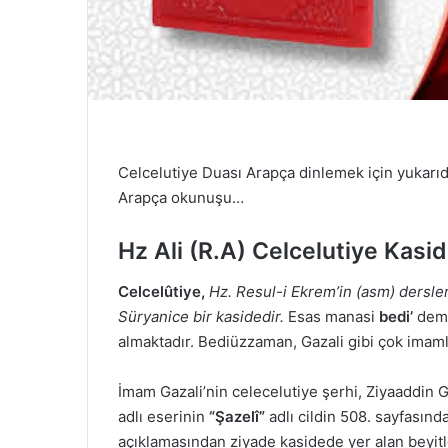
Celcelutiye Duası Arapça dinlemek için yukarıdak
Arapça okunuşu…
Hz Ali (R.A) Celcelutiye Kasid
Celcelûtiye,
Hz. Resul-i Ekrem’in (asm) dersleri
Süryanice bir kasidedir.
Esas manasi
bedi’
deme
almaktadır. Bediüzzaman, Gazali gibi çok imamlar
İmam Gazali’nin celecelutiye şerhi, Ziyaaddin
adlı eserinin
“Şazelî”
adlı cildin 508. sayfasınd
açıklamasından ziyade kasidede yer alan beyitle