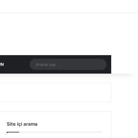
Facebook
X
Flickr
Tumblr
Vimeo
Instagram
RSS
Arama
ÜN
DIĞER
yap
...
Site içi arama