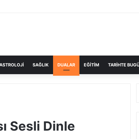
ASTROLOJI
SAĞLIK
DUALAR
EĞITIM
TARIHTE BUG
ı Sesli Dinle