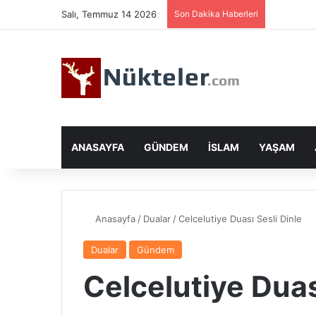
Salı, Temmuz 14 2026
Son Dakika Haberleri
ANASAYFA
GÜNDEM
İSLAM
YAŞAM
Anasayfa
/
Dualar
/
Celcelutiye Duası Sesli Dinle
Dualar
Gündem
Celcelutiye Duas