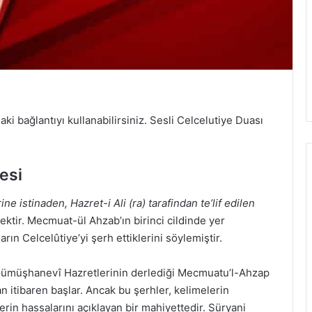
i bağlantıyı kullanabilirsiniz. Sesli Celcelutiye Duası
esi
ne istinaden, Hazret-i Ali (ra) tarafindan te’lif edilen
ktir. Mecmuat-ül Ahzab’ın birinci cildinde yer
ın Celcelûtiye’yi şerh ettiklerini söylemiştir.
 Gümüşhanevî Hazretlerinin derlediği Mecmuatu’l-Ahzap
an itibaren başlar. Ancak bu şerhler, kelimelerin
rin hassalarını açıklayan bir mahiyettedir. Süryani