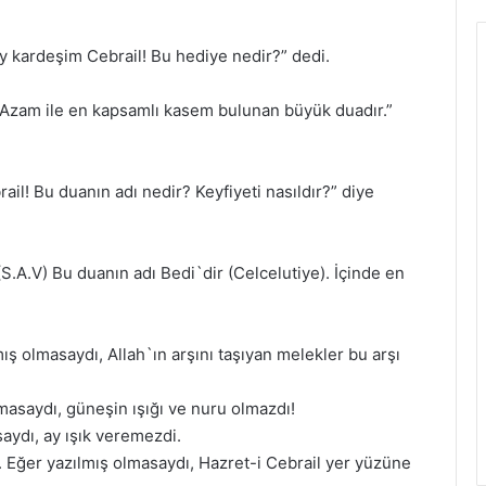
 kardeşim Cebrail! Bu hediye nedir?” dedi.
i Azam ile en kapsamlı kasem bulunan büyük duadır.”
l! Bu duanın adı nedir? Keyfiyeti nasıldır?” diye
.A.V) Bu duanın adı Bedi`dir (Celcelutiye). İçinde en
mış olmasaydı, Allah`ın arşını taşıyan melekler bu arşı
lmasaydı, güneşin ışığı ve nuru olmazdı!
saydı, ay ışık veremezdi.
. Eğer yazılmış olmasaydı, Hazret-i Cebrail yer yüzüne