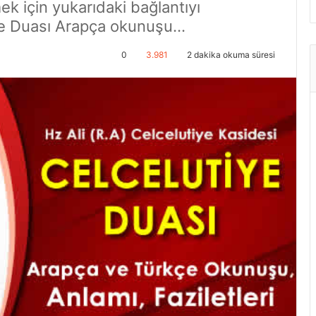
k için yukarıdaki bağlantıyı
iye Duası Arapça okunuşu...
0
3.981
2 dakika okuma süresi