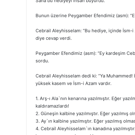
Sana bu hediyeyi ihsan buyurdu.”
Bunun üzerine Peygamber Efendimiz (asm): “Ey
Cebrail Aleyhisselam: “Bu hediye, içinde İsm-
diye cevap verdi.
Peygamber Efendimiz (asm): “Ey kardeşim Cebrai
sordu.
Cebrail Aleyhisselam dedi ki: “Ya Muhammed! (S
yüksek kasem ve İsm-i Azam vardır.
1. Arş-ı Ala`nın kenarına yazılmıştır. Eğer yazıl
kaldıramazlardı!
2. Güneşin kalbine yazılmıştır. Eğer yazılmış o
3. Ay`ın kalbine yazılmıştır. Eğer yazılmış olma
4. Cebrail Aleyhisselam`ın kanadına yazılmıştır