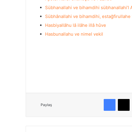
Sübhanallahi ve bihamdihi sübhanallahi’l
Sübhânallahi ve bihamdihi, estağfirullahe
Hasbiyallâhu lâ ilâhe illâ hûve
Hasbunallahu ve nimel vekil
Facebook
X
Paylaş