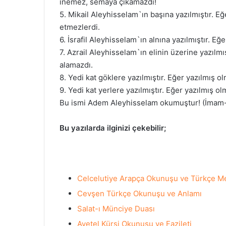
inemez, semaya çıkamazdı!
5. Mikail Aleyhisselam`ın başına yazılmıştır. E
etmezlerdi.
6. İsrafil Aleyhisselam`ın alnına yazılmıştır. E
7. Azrail Aleyhisselam`ın elinin üzerine yazılmı
alamazdı.
8. Yedi kat göklere yazılmıştır. Eğer yazılmış 
9. Yedi kat yerlere yazılmıştır. Eğer yazılmış ol
Bu ismi Adem Aleyhisselam okumuştur! (İmam-ı 
Bu yazılarda ilginizi çekebilir;
Celcelutiye Arapça Okunuşu ve Türkçe Me
Cevşen Türkçe Okunuşu ve Anlamı
Salat-ı Münciye Duası
Ayetel Kürsi Okunuşu ve Fazileti