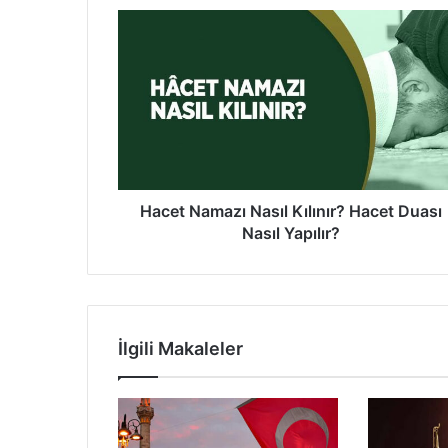
H
a
c
e
t
N
a
m
a
z
Hacet Namazı Nasıl Kılınır? Hacet Duası
ı
Nasıl Yapılır?
N
a
s
ı
l
İlgili Makaleler
K
ı
l
ı
n