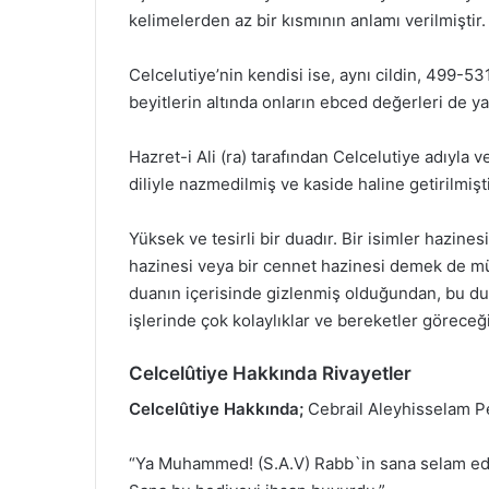
kelimelerden az bir kısmının anlamı verilmiştir.
Celcelutiye’nin kendisi ise, aynı cildin, 499-53
beyitlerin altında onların ebced değerleri de ya
Hazret-i Ali (ra) tarafından Celcelutiye adıyla v
diliyle nazmedilmiş ve kaside haline getirilmişti
Yüksek ve tesirli bir duadır. Bir isimler hazine
hazinesi veya bir cennet hazinesi demek de mü
duanın içerisinde gizlenmiş olduğundan, bu du
işlerinde çok kolaylıklar ve bereketler göreceğ
Celcelûtiye Hakkında Rivayetler
Celcelûtiye Hakkında;
Cebrail Aleyhisselam P
“Ya Muhammed! (S.A.V) Rabb`in sana selam edi