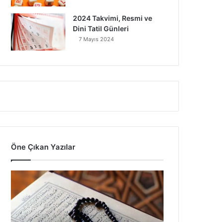
2024 Takvimi, Resmi ve
Dini Tatil Günleri
7 Mayıs 2024
Öne Çıkan Yazılar
7
A
y
e
t