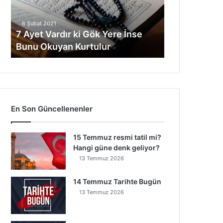
V
a
6 Şubat 2021
r
7 Ayet Vardır ki Gök Yere İnse
d
Bunu Okuyan Kurtulur
ı
r
k
i
G
ö
En Son Güncellenenler
k
Y
e
15 Temmuz resmi tatil mi?
r
Hangi güne denk geliyor?
e
13 Temmuz 2026
İ
n
14 Temmuz Tarihte Bugün
s
13 Temmuz 2026
e
B
u