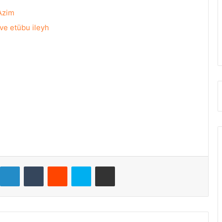
 Azim
 ve etübu ileyh
LinkedIn
Tumblr
Reddit
Skype
E-Posta ile paylaş