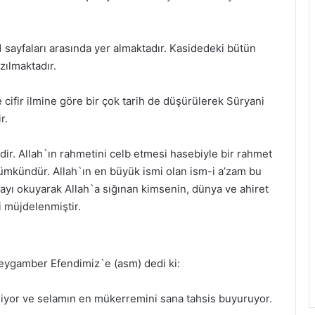
1 sayfaları arasında yer almaktadır. Kasidedeki bütün
zılmaktadır.
e cifir ilmine göre bir çok tarih de düşürülerek Süryani
r.
sidir. Allah`ın rahmetini celb etmesi hasebiyle bir rahmet
mkündür. Allah`ın en büyük ismi olan ism-i a’zam bu
ayı okuyarak Allah`a sığınan kimsenin, dünya ve ahiret
i müjdelenmiştir.
eygamber Efendimiz`e (asm) dedi ki:
yor ve selamın en mükerremini sana tahsis buyuruyor.