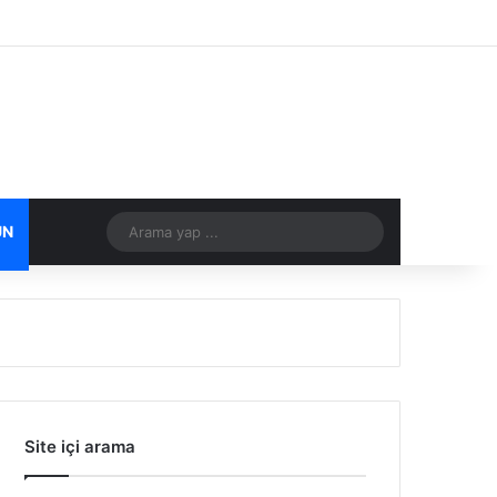
Facebook
X
Flickr
Tumblr
Vimeo
Instagram
RSS
Arama
ÜN
DIĞER
yap
...
Site içi arama