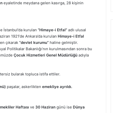
an
eyaletinde meydana gelen kasırga, 28 kişinin
e İstanbul’da kurulan
“Himaye-i Etfal”
adlı ulusal
Haziran 1921’de Ankara’da kurulan
Himaye-i Etfal
den çıkarak
“devlet kurumu”
haline gelmiştir.
syal Politikalar Bakanlığı’nın kurulmasından sonra bu
ünümüzde
Çocuk Hizmetleri Genel Müdürlüğü
adıyla
tersiz bularak topluca istifa ettiler.
önü)
paşalar, askerlikten
emekliye ayrıldı.
mekliler Haftası
ve
30 Haziran
günü ise
Dünya