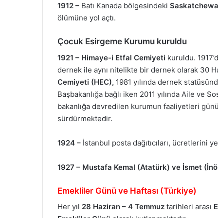
1912 –
Batı Kanada bölgesindeki
Saskatchew
ölümüne yol açtı.
Çocuk Esirgeme Kurumu kuruldu
1921 –
Himaye-i Etfal Cemiyeti
kuruldu. 1917’d
dernek ile aynı nitelikte bir dernek olarak 30 
Cemiyeti (HEC),
1981 yılında dernek statüsün
Başbakanlığa bağlı iken 2011 yılında Aile ve So
bakanlığa devredilen kurumun faaliyetleri g
sürdürmektedir.
1924 –
İstanbul posta dağıtıcıları, ücretlerini ye
1927 – Mustafa Kemal (Atatürk) ve İsmet (İn
Emekliler Günü ve Haftası (Türkiye)
Her yıl
28 Haziran – 4 Temmuz
tarihleri arası
E