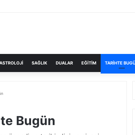
ASTROLOJI
SAĞLIK
DUALAR
EĞITIM
TARIHTE BUG
ün
hte Bugün