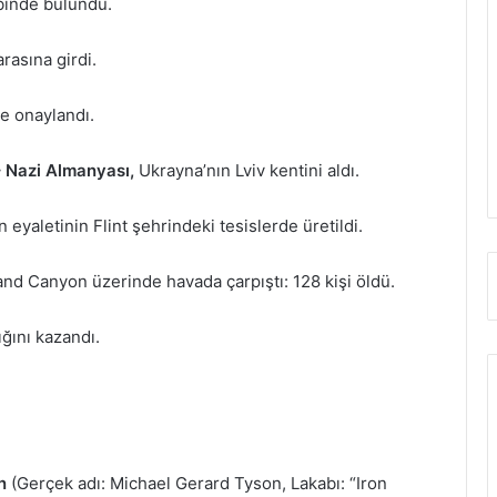
binde bulundu.
rasına girdi.
le onaylandı.
 Nazi Almanyası,
Ukrayna’nın Lviv kentini aldı.
eyaletinin Flint şehrindeki tesislerde üretildi.
and Canyon üzerinde havada çarpıştı: 128 kişi öldü.
ğını kazandı.
n
(Gerçek adı: Michael Gerard Tyson, Lakabı: “Iron