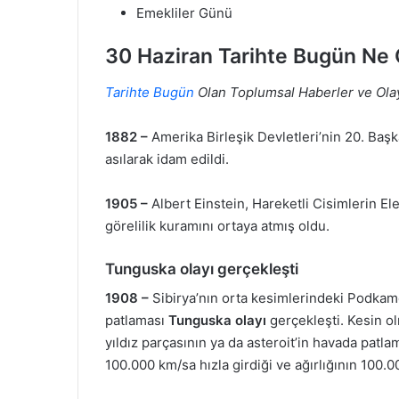
Emekliler Günü
30 Haziran Tarihte Bugün Ne
Tarihte Bugün
Olan Toplumsal Haberler ve Ola
1882 –
Amerika Birleşik Devletleri’nin 20. Başk
asılarak idam edildi.
1905 –
Albert Einstein, Hareketli Cisimlerin El
görelilik kuramını ortaya atmış oldu.
Tunguska
olayı
gerçekleşti
1908 –
Sibirya’nın orta kesimlerindeki Podka
patlaması
Tunguska
olayı
gerçekleşti. Kesin o
yıldız parçasının ya da asteroit’in havada patl
100.000 km/sa hızla girdiği ve ağırlığının 100.