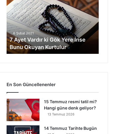
y
e
t
V
a
6 Şubat 2021
r
7 Ayet Vardır ki Gök Yere İnse
d
Bunu Okuyan Kurtulur
ı
r
k
i
G
ö
En Son Güncellenenler
k
Y
e
15 Temmuz resmi tatil mi?
r
Hangi güne denk geliyor?
e
13 Temmuz 2026
İ
n
14 Temmuz Tarihte Bugün
s