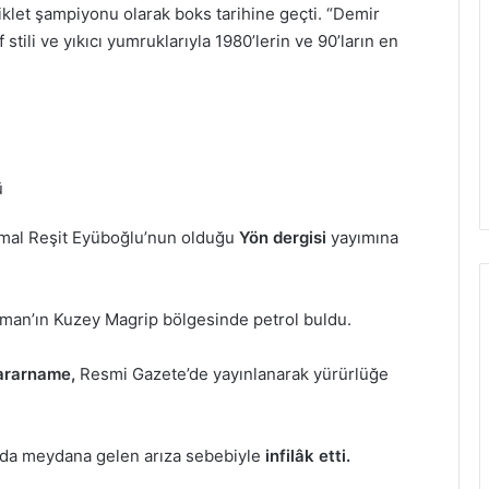
iklet şampiyonu olarak boks tarihine geçti. “Demir
stili ve yıkıcı yumruklarıyla 1980’lerin ve 90’ların en
ü
emal Reşit Eyüboğlu’nun olduğu
Yön dergisi
yayımına
tman’ın Kuzey Magrip bölgesinde petrol buldu.
kararname,
Resmi Gazete’de yayınlanarak yürürlüğe
da meydana gelen arıza sebebiyle
infilâk etti.