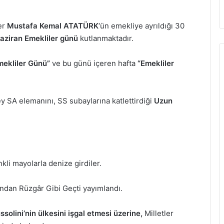
er
Mustafa Kemal ATATÜRK
‘ün emekliye ayrıldığı 30
ziran Emekliler günü
kutlanmaktadır.
ekliler Günü”
ve bu günü içeren hafta
“Emekliler
ey SA elemanını, SS subaylarına katlettirdiği
Uzun
kli mayolarla denize girdiler.
ndan Rüzgâr Gibi Geçti yayımlandı.
ssolini’nin ülkesini işgal etmesi üzerine,
Milletler