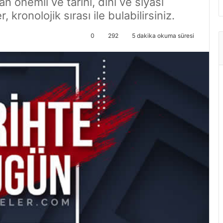
 önemli ve tarihi, dini ve siyasi
 kronolojik sırası ile bulabilirsiniz.
0
292
5 dakika okuma süresi