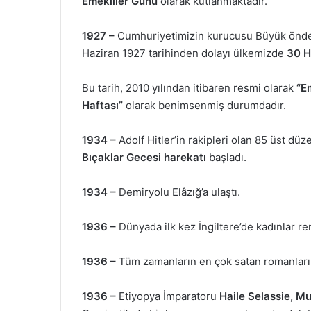
Emekliler Günü
olarak kutlanmaktadır.
1927 –
Cumhuriyetimizin kurucusu Büyük önd
Haziran 1927 tarihinden dolayı ülkemizde
30 Ha
Bu tarih, 2010 yılından itibaren resmi olarak
“Em
Haftası”
olarak benimsenmiş durumdadır.
1934 –
Adolf Hitler’in rakipleri olan 85 üst düz
Bıçaklar Gecesi
harekatı
başladı.
1934 –
Demiryolu Elâzığ’a ulaştı.
1936 –
Dünyada ilk kez İngiltere’de kadınlar ren
1936 –
Tüm zamanların en çok satan romanları
1936 –
Etiyopya İmparatoru
Haile Selassie, Mu