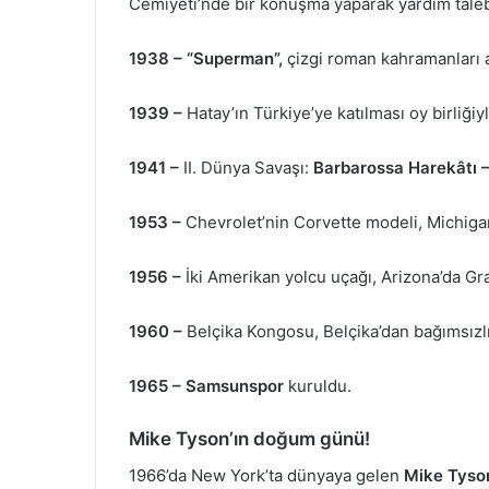
Cemiyeti’nde bir konuşma yaparak yardım tale
1938 –
“Superman”,
çizgi roman kahramanları a
1939 –
Hatay’ın Türkiye’ye katılması oy birliğiy
1941 –
II. Dünya Savaşı:
Barbarossa Harekâtı –
1953 –
Chevrolet’nin Corvette modeli, Michigan 
1956 –
İki Amerikan yolcu uçağı, Arizona’da Gr
1960 –
Belçika Kongosu, Belçika’dan bağımsızlı
1965 –
Samsunspor
kuruldu.
Mike Tyson’ın doğum günü!
1966’da New York’ta dünyaya gelen
Mike Tyso