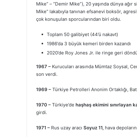
Mike” – “Demir Mike”), 20 yaşında dünya ağır s
Mike” lakabıyla tanınan efsanevi boksör, agresif 
çok konuşulan sporcularından biri oldu.
Toplam 50 galibiyet (44’ü nakavt)
1986’da 3 büyük kemeri birden kazandı
2020’de Roy Jones Jr. ile ringe geri dönd
1967 –
Kurucuları arasında Mümtaz Soysal, C
son verdi.
1969 –
Türkiye Petrolleri Anonim Ortaklığı, Ba
1970 –
Türkiye’de
haşhaş ekimini sınırlayan 
girdi.
1971 –
Rus uzay aracı
Soyuz 11,
hava depoların