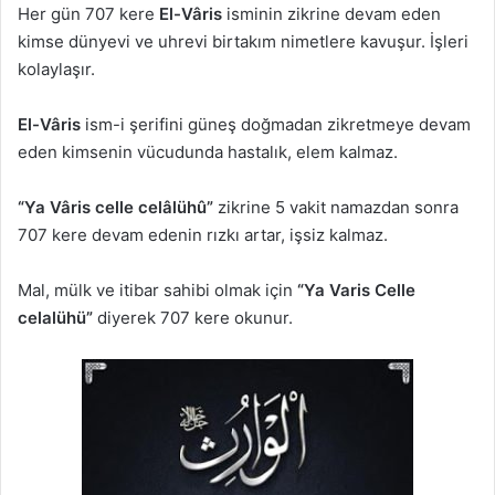
Her gün 707 kere
El-Vâris
isminin zikrine devam eden
kimse dünyevi ve uhrevi birtakım nimetlere kavuşur. İşleri
kolaylaşır.
El-Vâris
ism-i şerifini güneş doğmadan zikretmeye devam
eden kimsenin vücudunda hastalık, elem kalmaz.
“Ya Vâris celle celâlühû”
zikrine 5 vakit namazdan sonra
707 kere devam edenin rızkı artar, işsiz kalmaz.
Mal, mülk ve itibar sahibi olmak için
“Ya Varis Celle
celalühü”
diyerek 707 kere okunur.