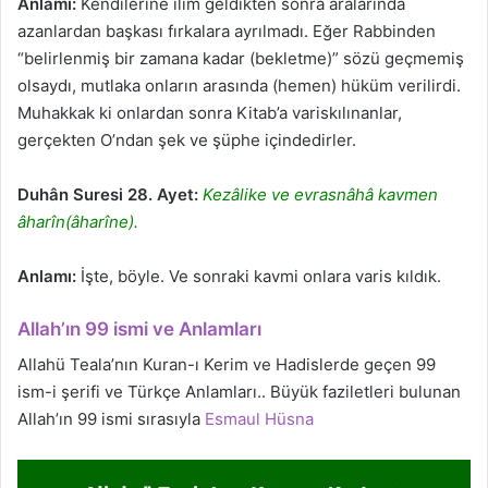
Anlamı:
Kendilerine ilim geldikten sonra aralarında
azanlardan başkası fırkalara ayrılmadı. Eğer Rabbinden
“belirlenmiş bir zamana kadar (bekletme)” sözü geçmemiş
olsaydı, mutlaka onların arasında (hemen) hüküm verilirdi.
Muhakkak ki onlardan sonra Kitab’a variskılınanlar,
gerçekten O’ndan şek ve şüphe içindedirler.
Duhân Suresi 28. Ayet:
Kezâlike ve evrasnâhâ kavmen
âharîn(âharîne).
Anlamı:
İşte, böyle. Ve sonraki kavmi onlara varis kıldık.
Allah’ın 99 ismi ve Anlamları
Allahü Teala’nın Kuran-ı Kerim ve Hadislerde geçen 99
ism-i şerifi ve Türkçe Anlamları.. Büyük faziletleri bulunan
Allah’ın 99 ismi sırasıyla
Esmaul Hüsna