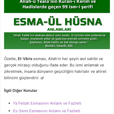
Özetle,
El-Vâris
esması, Allah’ın her şeyin asıl sahibi ve
gerçek mirasçı olduğunu ifade eder. Bu ismi anlamak ve
zikretmek, insana dünyanın geçiciliğini hatırlatır ve ahiret
bilincini güçlendirir. 🌿
İlgili Diğer Konular
Ya Fettah Esmasının Anlamı ve Fazileti
Es-Semi Esmasının Anlamı ve Fazileti