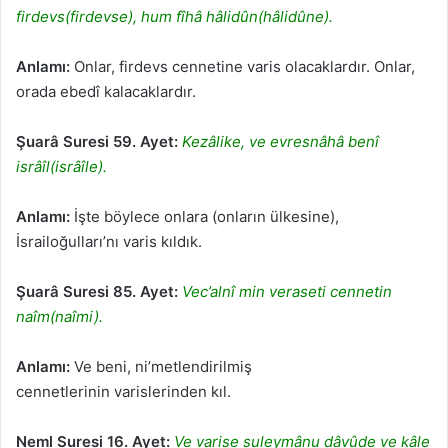
firdevs(firdevse), hum fîhâ hâlidûn(hâlidûne).
Anlamı:
Onlar, firdevs cennetine varis olacaklardır. Onlar,
orada ebedî kalacaklardır.
Şuarâ Suresi 59. Ayet:
Kezâlike, ve evresnâhâ benî
isrâîl(isrâîle).
Anlamı:
İşte böylece onlara (onların ülkesine),
İsrailoğulları’nı varis kıldık.
Şuarâ Suresi 85. Ayet:
Vec’alnî min veraseti cennetin
naîm(naîmi).
Anlamı:
Ve beni, ni’metlendirilmiş
cennetlerinin varislerinden kıl.
Neml Suresi 16. Ayet:
Ve varise suleymânu dâvûde ve kâle