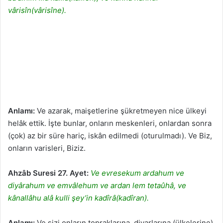
vârisîn(vârisîne).
Anlamı:
Ve azarak, maişetlerine şükretmeyen nice ülkeyi
helâk ettik. İşte bunlar, onların meskenleri, onlardan sonra
(çok) az bir süre hariç, iskân edilmedi (oturulmadı). Ve Biz,
onların varisleri, Biziz.
Ahzâb Suresi 27. Ayet:
Ve evresekum ardahum ve
diyârahum ve emvâlehum ve ardan lem tetaûhâ, ve
kânallâhu alâ kulli şey’in kadîrâ(kadîran).
Anlamı:
Ve sizi onların topraklarına, diyarlarına (ülkelerine),