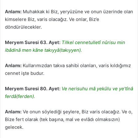
Anlamı:
Muhakkak ki Biz, yeryüzüne ve onun üzerinde olan
kimselere Biz, varis olacağız. Ve onlar, Biz’e
döndürülecekler.
Meryem Suresi 63. Ayet:
Tilkel cennetulletî nûrisu min
ibâdinâ men kâne takıyyâ(takıyyen).
Anlamı:
Kullarımızdan takva sahibi olanları, varis kıldığımız
cennet işte budur.
Meryem Suresi 80. Ayet:
Ve nerisuhu mâ yekûlu ve ye’tînâ
ferdâ(ferden).
Anlamı:
Ve onun söylediği şeylere, Biz varis olacağız. Ve o,
Bize fert olarak (tek başına, mal ve evlâdı olmaksızın)
gelecek.