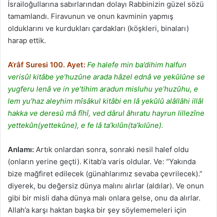
İsrailoğullarına sabırlarından dolayı Rabbinizin güzel sözü
tamamlandı. Firavunun ve onun kavminin yapmış
olduklarını ve kurdukları çardakları (köşkleri, binaları)
harap ettik.
A’râf Suresi 100. Ayet:
Fe halefe min ba’dihim halfun
verisûl kitâbe ye’huzûne arada hâzel ednâ ve yekûlûne se
yugferu lenâ ve in ye’tihim aradun misluhu ye’huzûhu, e
lem yu’haz aleyhim mîsâkul kitâbi en lâ yekûlû alâllâhi illâl
hakka ve deresû mâ fîhî, ved dârul âhıratu hayrun lillezîne
yettekûn(yettekûne), e fe lâ ta’kılûn(ta’kılûne).
Anlamı:
Artık onlardan sonra, sonraki nesil halef oldu
(onların yerine geçti). Kitab’a varis oldular. Ve: “Yakında
bize mağfiret edilecek (günahlarımız sevaba çevrilecek).”
diyerek, bu değersiz dünya malını alırlar (aldılar). Ve onun
gibi bir misli daha dünya malı onlara gelse, onu da alırlar.
Allah’a karşı haktan başka bir şey söylememeleri için