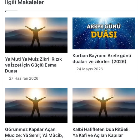
İlgili Makaleler
a
A
z
n
i
l
l
a
e
m
t
ı
l
Z
e
i
r
k
Kurban Bayramı Arefe günü
Ya Muti Ya Muiz Zikri: Rızık
duaları ve zikirleri (2026)
i
r
ve İzzet İçin Güçlü Esma
v
i
24 Mayıs 2026
Duası
e
,
27 Haziran 2026
F
F
a
a
y
z
d
i
a
l
l
e
a
t
r
i
Görünmez Kapılar Açan
Kalbi Hafifleten Dua Ritüeli:
ı
v
Mucize: Yâ Semî’, Yâ Mûcîb,
Ya Kafi ve Açılan Kapılar