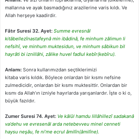
mallarına ve ayak basmadığınız arazilerine varis kıldı. Ve
Allah herşeye kaadirdir.
Fâtır Suresi 32. Ayet:
Summe evresnâl
kitâbellezînastafeynâ min ibâdinâ, fe minhum zâlimun li
nefsihî, ve minhum muktesidun, ve minhum sâbikun bil
hayrâti bi iznillâhi, zâlike huvel fadlul kebîr(kebîru).
Anlamı:
Sonra kullarımızdan seçtiklerimizi
kitaba varis kıldık. Böylece onlardan bir kısmı nefsine
zulmedicidir, onlardan bir kısmı muktesittir. Onlardan bir
kısmı da Allah’ın izniyle hayırlarda yarışanlardır. İşte o ki o,
büyük fazıldır.
Zumer Suresi 74. Ayet:
Ve kâlûl hamdu lillâhillezî sadakanâ
va’dehu ve evresenâl arda netebevveu minel cenneti
haysu neşâu, fe ni’me ecrul âmilîn(âmilîne).