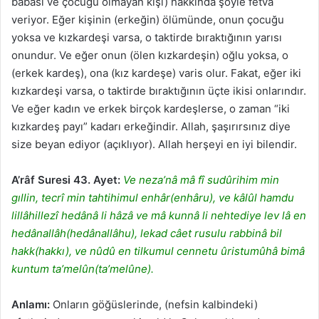
babası ve çocuğu olmayan kişi) hakkında şöyle fetva
veriyor. Eğer kişinin (erkeğin) ölümünde, onun çocuğu
yoksa ve kızkardeşi varsa, o taktirde bıraktığının yarısı
onundur. Ve eğer onun (ölen kızkardeşin) oğlu yoksa, o
(erkek kardeş), ona (kız kardeşe) varis olur. Fakat, eğer iki
kızkardeşi varsa, o taktirde bıraktığının üçte ikisi onlarındır.
Ve eğer kadın ve erkek birçok kardeşlerse, o zaman “iki
kızkardeş payı” kadarı erkeğindir. Allah, şaşırırsınız diye
size beyan ediyor (açıklıyor). Allah herşeyi en iyi bilendir.
A’râf Suresi 43. Ayet:
V
e
neza’nâ mâ fî sudûrihim min
gıllin, tecrî min tahtihimul enhâr(enhâru), ve kâlûl hamdu
lillâhillezî hedânâ li hâzâ ve mâ kunnâ li nehtediye lev lâ en
hedânallâh(hedânallâhu), lekad câet rusulu rabbinâ bil
hakk(hakkı), ve nûdû en tilkumul cennetu ûristumûhâ bimâ
kuntum ta’melûn(ta’melûne).
Anlamı:
Onların göğüslerinde, (nefsin kalbindeki)