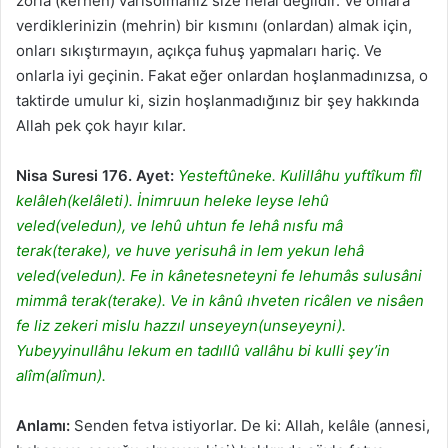
zorla (kerhen) varisolmanız size helâl değildir. Ve onlara
verdiklerinizin (mehrin) bir kısmını (onlardan) almak için,
onları sıkıştırmayın, açıkça fuhuş yapmaları hariç. Ve
onlarla iyi geçinin. Fakat eğer onlardan hoşlanmadınızsa, o
taktirde umulur ki, sizin hoşlanmadığınız bir şey hakkında
Allah pek çok hayır kılar.
Nisa Suresi 176. Ayet:
Yesteftûneke. Kulillâhu yuftîkum fîl
kelâleh(kelâleti). İnimruun heleke leyse lehû
veled(veledun), ve lehû uhtun fe lehâ nısfu mâ
terak(terake), ve huve yerisuhâ in lem yekun lehâ
veled(veledun). Fe in kânetesneteyni fe lehumâs sulusâni
mimmâ terak(terake). Ve in kânû ıhveten ricâlen ve nisâen
fe liz zekeri mislu hazzıl unseyeyn(unseyeyni).
Yubeyyinullâhu lekum en tadıllû vallâhu bi kulli şey’in
alîm(alîmun).
Anlamı:
Senden fetva istiyorlar. De ki: Allah, kelâle (annesi,