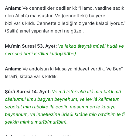
Anlamı:
Ve cennetlikler dediler ki: “Hamd, vaadine sadık
olan Allah’a mahsustur. Ve (cennetteki) bu yere
bizi varis kıldı. Cennette dilediğimiz yerde kalabiliyoruz.”
(Salih) amel yapanların ecri ne güzel.
Mu’min Suresi 53. Ayet:
Ve lekad âteynâ mûsâl hudâ ve
evresnâ benî isrâîlel kitâb(kitâbe).
Anlamı:
Ve andolsun ki Musa’ya hidayet verdik. Ve Benî
İsrail’i, kitaba varis kıldık.
Şûrâ Suresi 14. Ayet:
Ve mâ teferrakû illâ min ba’di mâ
câehumul ilmu bagyen beynehum, ve lev lâ kelimetun
sebekat min rabbike ilâ ecelin musemmen le kudıye
beynehum, ve innellezîne ûrisûl kitâbe min ba’dihim le fî
şekkin minhu murîb(murîbin).