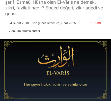
şerifi Esmaül Hüsna olan El-Vâris ne demek,
zikri, fazileti nedir? Ebced değeri, zikir adedi ve
günü
24 Şubat 2018
Son güncelleme: 22 Şubat 2025
0
13.939
7 dakika okuma süresi