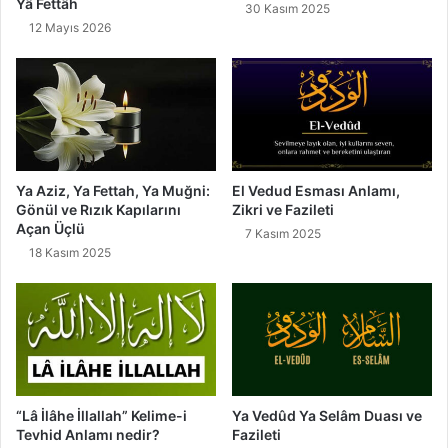
e
Yâ Fettâh
30 Kasım 2025
F
12 Mayıs 2026
a
y
d
a
l
a
r
Ya Aziz, Ya Fettah, Ya Muğni:
El Vedud Esması Anlamı,
ı
Gönül ve Rızık Kapılarını
Zikri ve Fazileti
Açan Üçlü
7 Kasım 2025
18 Kasım 2025
“Lâ İlâhe İllallah” Kelime-i
Ya Vedûd Ya Selâm Duası ve
Tevhid Anlamı nedir?
Fazileti