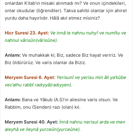
onlardan Kitab’ın misaki alınmadı mı? Ve onun içindekileri,
onlar okudular (öğrendiler). Takva sahibi olanlar için ahiret
yurdu daha hayırlıdır. Hâlâ akıl etmez misiniz?
Hicr Suresi 23. Ayet:
Ve innâ le nahnu nuhyî ve numîtu ve
nahnul vârisûn(vârisûne).
Anlamı:
Ve muhakkak ki; Biz, sadece Biz hayat veririz. Ve
Biz öldürürüz. Ve varis olanlar da Biziz.
Meryem Suresi 6. Ayet:
Yerisunî ve yerisu min âli ya’kûbe
vec’alhu rabbî radıyyâ(radıyyen).
Anlamı:
Bana ve Yâkub (A.S)’ın ailesine varis olsun. Ve
Rabbim, onu (Senden) razı (olan) kıl.
Meryem Suresi 40. Ayet:
İnnâ nahnu nerisul arda ve men
aleyhâ ve ileynâ yurceûn(yurceûne).