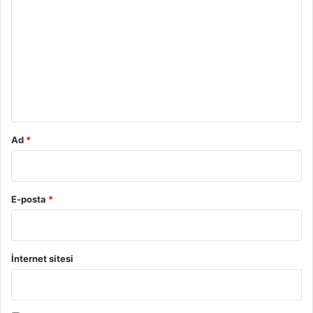
o
r
u
m
*
Ad
*
E-posta
*
İnternet sitesi