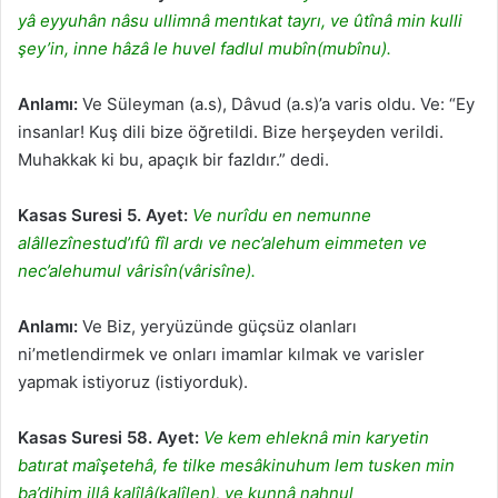
yâ eyyuhân nâsu ullimnâ mentıkat tayrı, ve ûtînâ min kulli
şey’in, inne hâzâ le huvel fadlul mubîn(mubînu).
Anlamı:
Ve Süleyman (a.s), Dâvud (a.s)’a varis oldu. Ve: “Ey
insanlar! Kuş dili bize öğretildi. Bize herşeyden verildi.
Muhakkak ki bu, apaçık bir fazldır.” dedi.
Kasas Suresi 5. Ayet:
Ve nurîdu en nemunne
alâllezînestud’ıfû fîl ardı ve nec’alehum eimmeten ve
nec’alehumul vârisîn(vârisîne).
Anlamı:
Ve Biz, yeryüzünde güçsüz olanları
ni’metlendirmek ve onları imamlar kılmak ve varisler
yapmak istiyoruz (istiyorduk).
Kasas Suresi 58. Ayet:
Ve kem ehleknâ min karyetin
batırat maîşetehâ, fe tilke mesâkinuhum lem tusken min
ba’dihim illâ kalîlâ(kalîlen), ve kunnâ nahnul