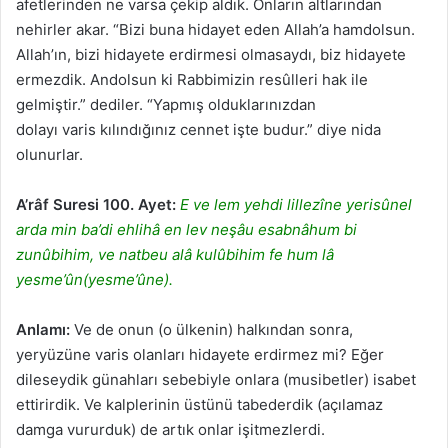
afetlerinden ne varsa çekip aldık. Onların altlarından
nehirler akar. “Bizi buna hidayet eden Allah’a hamdolsun.
Allah’ın, bizi hidayete erdirmesi olmasaydı, biz hidayete
ermezdik. Andolsun ki Rabbimizin resûlleri hak ile
gelmiştir.” dediler. “Yapmış olduklarınızdan
dolayı varis kılındığınız cennet işte budur.” diye nida
olunurlar.
A’râf Suresi 100. Ayet:
E ve lem yehdi lillezîne yerisûnel
arda min ba’di ehlihâ en lev neşâu esabnâhum bi
zunûbihim, ve natbeu alâ kulûbihim fe hum lâ
yesme’ûn(yesme’ûne).
Anlamı:
Ve de onun (o ülkenin) halkından sonra,
yeryüzüne varis olanları hidayete erdirmez mi? Eğer
dileseydik günahları sebebiyle onlara (musibetler) isabet
ettirirdik. Ve kalplerinin üstünü tabederdik (açılamaz
damga vururduk) de artık onlar işitmezlerdi.