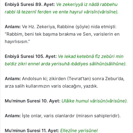
Enbiyâ Suresi 89. Ayet:
Ve zekeriyyâ iz nâdâ rabbehu
rabbi lâ tezernî ferden ve ente hayrul vârisîn(vârisîne).
Anlamı:
Ve Hz. Zekeriya, Rabbine (şöyle) nida etmişti:
“Rabbim, beni tek başıma bırakma ve Sen, varislerin en
hayırlısısın.”
Enbiyâ Suresi 105. Ayet:
Ve lekad ketebnâ fîz zebûri min
ba’diz zikri ennel arda yerisuhâ ıbâdiyes sâlihûn(sâlihûne).
Anlamı:
Andolsun ki; zikirden (Tevrat’tan) sonra Zebur’da,
arza salih kullarımızın varis olacağını, yazdık.
Mu’minun Suresi 10. Ayet:
Ulâike humul vârisûn(vârisûne).
Anlamı:
İşte onlar, varis olanlardır (mirasın sahipleridir).
Mu’minun Suresi 11. Ayet:
Ellezîne yerisûnel