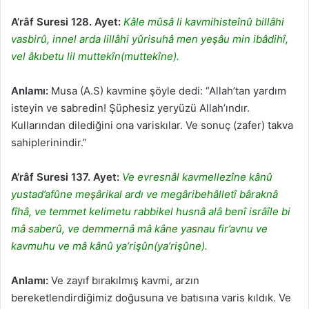
A’râf Suresi 128. Ayet:
Kâle mûsâ li kavmihisteînû billâhi
vasbirû, innel arda lillâhi yûrisuhâ men yeşâu min ibâdihî,
vel âkıbetu lil muttekîn(muttekîne).
Anlamı:
Musa (A.S) kavmine şöyle dedi: “Allah’tan yardım
isteyin ve sabredin! Şüphesiz yeryüzü Allah’ındır.
Kullarından dilediğini ona variskılar. Ve sonuç (zafer) takva
sahiplerinindir.”
A’râf Suresi 137. Ayet:
Ve evresnâl kavmellezîne kânû
yustad’afûne meşârikal ardı ve megâribehâlletî bâraknâ
fîhâ, ve temmet kelimetu rabbikel husnâ alâ benî isrâîle bi
mâ saberû, ve demmernâ mâ kâne yasnau fir’avnu ve
kavmuhu ve mâ kânû ya’rişûn(ya’rişûne).
Anlamı:
Ve zayıf bırakılmış kavmi, arzın
bereketlendirdiğimiz doğusuna ve batısına varis kıldık. Ve