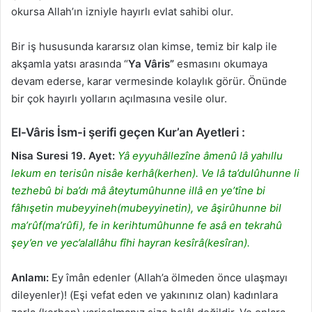
okursa Allah’ın izniyle hayırlı evlat sahibi olur.
Bir iş hususunda kararsız olan kimse, temiz bir kalp ile
akşamla yatsı arasında “
Ya Vâris”
esmasını okumaya
devam ederse, karar vermesinde kolaylık görür. Önünde
bir çok hayırlı yolların açılmasına vesile olur.
El-
Vâris
İsm-i şerifi geçen Kur’an Ayetleri :
Nisa Suresi 19. Ayet:
Yâ eyyuhâllezîne âmenû lâ yahıllu
lekum en terisûn nisâe kerhâ(kerhen). Ve lâ ta’dulûhunne li
tezhebû bi ba’dı mâ âteytumûhunne illâ en ye’tîne bi
fâhışetin mubeyyineh(mubeyyinetin), ve âşirûhunne bil
ma’rûf(ma’rûfi), fe in kerihtumûhunne fe asâ en tekrahû
şey’en ve yec’alallâhu fîhi hayran kesîrâ(kesîran).
Anlamı:
Ey îmân edenler (Allah’a ölmeden önce ulaşmayı
dileyenler)! (Eşi vefat eden ve yakınınız olan) kadınlara