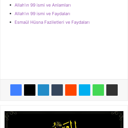
Allah’ın 99 ismi ve Anlamları
Allah’ın 99 ismi ve Faydaları
Esmaül Hüsna Faziletleri ve Faydaları
Facebook
X
LinkedIn
Tumblr
Reddit
Skype
WhatsApp
E-Posta ile paylaş
E
l
-