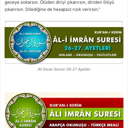
geceye sokarsın. Ölüden diriyi çıkarırsın, diriden ölüyü
çıkarırsın. Dilediğine de hesapsız rızık verirsin.”
Ali İmran Suresi 26-27 Ayetler