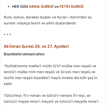
HER GÜN
VAKIA SURESİ
ve
FETİH SURESİ
Rızık, bolluk, bereket duaları ve Kuran-ı Kerim’den bu
sureler oldukça tesirli ve etkili dualardandır.
* * *
Ali İmran Suresi 26. ve 27. Ayetleri
Bismillahirrahmairrahim
“Kulillahümme malike’l-mülki tü’ti’l-mülke men teşa’ü ve
tenziü’l-mülke mim men teşa’ü ve tü’ızzü men teşa’ü ve
tüzillü men teşa’ü biyedike’l-hayrü inneke ala külli şey’in
kadir.
Tülicü’lleyl, fi’n-nehari ve tülicü’n-nehare fi’l-leyl, ve
tuhricü’l-hayye mine’l-meyyiti ve tuhricü’l meyyite mine’l-