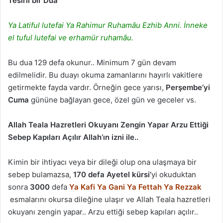
Tesirli bir Dua
Ya Latiful lutefai Ya Rahimur Ruhamâu Ezhib Anni.
İnneke
el tuful lutefai ve erhamür ruhamâu.
Bu dua 129 defa okunur.. Minimum 7 gün devam
edilmelidir. Bu duayı okuma zamanlarını hayırlı vakitlere
getirmekte fayda vardır. Örneğin gece yarısı,
Perşembe’yi
Cuma
gününe bağlayan gece, özel gün ve geceler vs.
Allah Teala Hazretleri Okuyanı Zengin Yapar Arzu Ettiği
Sebep Kapıları Açılır Allah’ın izni ile..
Kimin bir ihtiyacı veya bir dileği olup ona ulaşmaya bir
sebep bulamazsa,
170 defa
Ayetel kürsi’
yi okuduktan
sonra
3000
defa
Ya Kafi Ya Gani Ya Fettah Ya Rezzak
esmalarını okursa dileğine ulaşır ve Allah Teala hazretleri
okuyanı zengin yapar.. Arzu ettiği sebep kapıları açılır..