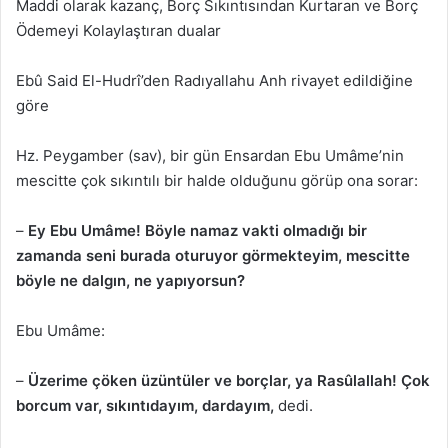
Maddi olarak kazanç, Borç Sıkıntısından Kurtaran ve Borç
Ödemeyi Kolaylaştıran dualar
Ebû Said El-Hudrî’den Radıyallahu Anh rivayet edildiğine
göre
Hz. Peygamber (sav), bir gün Ensardan Ebu Umâme’nin
mescitte çok sıkıntılı bir halde olduğunu görüp ona sorar:
–
Ey Ebu Umâme! Böyle namaz vakti olmadığı bir
zamanda seni burada oturuyor görmekteyim, mescitte
böyle ne dalgın, ne yapıyorsun?
Ebu Umâme:
–
Üzerime çöken üzüntüler ve borçlar, ya Rasûlallah!
Çok
borcum var, sıkıntıdayım, dardayım,
dedi.