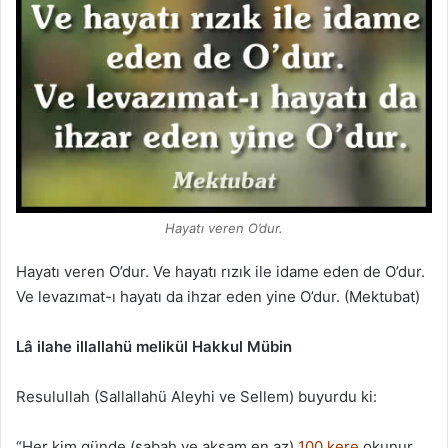
Hayatı veren O’dur.
Hayatı veren O’dur. Ve hayatı rızık ile idame eden de O’dur.
Ve levazımat-ı hayatı da ihzar eden yine O’dur. (Mektubat)
Lâ ilahe illallahü melikül Hakkul Mübin
Resulullah (Sallallahü Aleyhi ve Sellem) buyurdu ki:
“Her kim günde (sabah ve akşam en az)
100 kere
okunur.