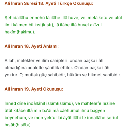
Ali İmran Suresi 18. Ayeti Türkçe Okunuşu:
Şehidallâhu ennehû lâ ilâhe illâ huve, vel melâiketu ve ulûl
ilmi kâimen bil kıst(kıstı), lâ ilâhe illâ huvel azîzul
hakîm(hakîmu).
Ali İmran 18. Ayeti Anlamı:
Allah, melekler ve ilim sahipleri, ondan başka ilâh
olmadığına adaletle şâhitlik ettiler. O’ndan başka ilâh
yoktur. O, mutlak güç sahibidir, hüküm ve hikmet sahibidir.
Ali İmran 19. Ayeti Okunuşu:
İnned dîne indâllâhil islâm(islâmu), ve mâhtelefellezîne
ûtûl kitâbe illâ min ba’di mâ câehumul ilmu bagyen
beynehum, ve men yekfur bi âyâtillâhi fe innallâhe serîul
hısâb(hısâbı).