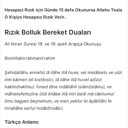
Hesapsız Rızık için Günde 15 defa Okunursa Allahu Teala
O Kişiye Hesapsız Rızık Verir..
Rızık Bolluk Bereket Duaları
Ali İmran Suresi 18. ve 19. ayeti Arapça Okunuşu
Bismillahirrahmanirrahim
Şehidallâhu ennehû lâ ilâhe illâ huve, vel melâiketu ve ulûl
ilmi kâimen bil kıst(kıstı), lâ ilâhe illâ huvel azîzul
hakîm(hakîmu). İnned dîne indâllâhil islâm(islâmu), ve
mâhtelefellezîne ûtûl kitâbe illâ min ba’di mâ câehumul
ilmu bagyen beynehum, ve men yekfur bi âyâtillâhi fe
innallâhe serîul hısâb(hısâbı).
Türkçe Anlamı: