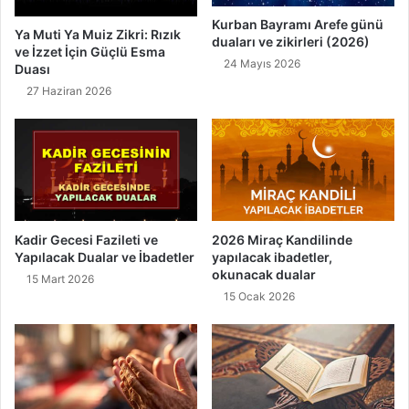
ı
Kurban Bayramı Arefe günü
Ya Muti Ya Muiz Zikri: Rızık
duaları ve zikirleri (2026)
ve İzzet İçin Güçlü Esma
24 Mayıs 2026
Duası
27 Haziran 2026
Kadir Gecesi Fazileti ve
2026 Miraç Kandilinde
Yapılacak Dualar ve İbadetler
yapılacak ibadetler,
okunacak dualar
15 Mart 2026
15 Ocak 2026