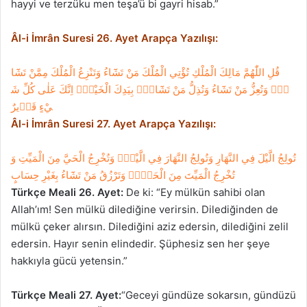
hayyi ve terzüku men teşa’ü bi gayri hisab.”
Âl-i İmrân Suresi 26. Ayet Arapça Yazılışı:
قُلِ
اللّٰهُمَّ
مَالِكَ
الْمُلْكِ
تُؤْتِي
الْمُلْكَ
مَنْ
تَشَٓاءُ
وَتَنْزِعُ
الْمُلْكَ
مِمَّنْ
تَشَٓا
ءُۘ
وَتُعِزُّ
مَنْ
تَشَٓاءُ
وَتُذِلُّ
مَنْ
تَشَٓاءُۜ
بِيَدِكَ
الْخَيْرُۜ
اِنَّكَ
عَلٰى
كُلِّ
شَ
يْءٍ
قَد۪يرٌ
Âl-i İmrân Suresi 27. Ayet Arapça Yazılışı:
تُولِجُ
الَّيْلَ
فِي
النَّهَارِ
وَتُولِجُ
النَّهَارَ
فِي
الَّيْلِۘ
وَتُخْرِجُ
الْحَيَّ
مِنَ
الْمَيِّتِ
وَ
تُخْرِجُ
الْمَيِّتَ
مِنَ
الْحَيِّۘ
وَتَرْزُقُ
مَنْ
تَشَٓاءُ
بِغَيْرِ
حِسَابٍ
Türkçe Meali 26. Ayet:
De ki: “Ey mülkün sahibi olan
Allah’ım! Sen mülkü dilediğine verirsin. Dilediğinden de
mülkü çeker alırsın. Dilediğini aziz edersin, dilediğini zelil
edersin. Hayır senin elindedir. Şüphesiz sen her şeye
hakkıyla gücü yetensin.”
Türkçe Meali 27. Ayet:
“Geceyi gündüze sokarsın, gündüzü