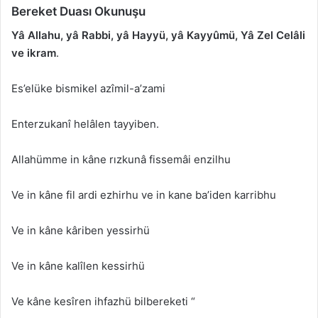
Bereket Duası Okunuşu
Yâ Allahu, yâ Rabbi, yâ Hayyü, yâ Kayyûmü, Yâ Zel Celâli
ve ikram
.
Es’elüke bismikel azîmil-a’zami
Enterzukanî helâlen tayyiben.
Allahümme in kâne rızkunâ fissemâi enzilhu
Ve in kâne fil ardi ezhirhu ve in kane ba’iden karribhu
Ve in kâne kâriben yessirhü
Ve in kâne kalîlen kessirhü
Ve kâne kesîren ihfazhü bilbereketi “