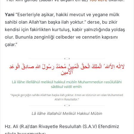
Yani
“Eserleriyle aşikar, hakiki mevcut ve yegane mülk
sahibi olan Allah’tan başka ilah yoktur.“ derse, bu zikir
kendisi için fakirlikten kurtuluş, kabir yalnızlığında yoldaş
olur. Bununla zenginliği celbeder ve cennetin kapısını
çalar.”
Lâ ilâhe illallahül Melikül Hakkul Mübin
Hz. Ali (R.a)’dan Rivayetle Resulullah (S.A.V) Efendimiz
şöyle buyurmuştur;