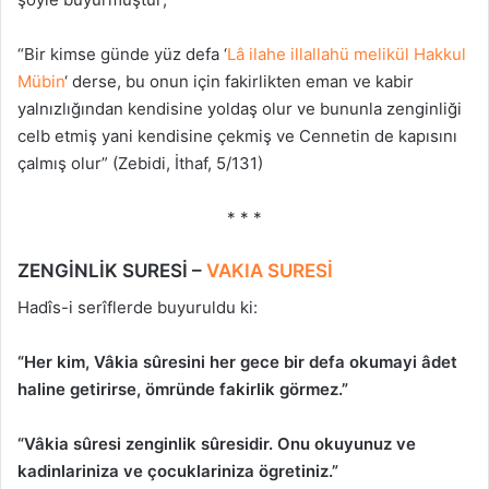
“Bir kimse günde yüz defa ‘
Lâ ilahe illallahü melikül Hakkul
Mübin
‘ derse, bu onun için fakirlikten eman ve kabir
yalnızlığından kendisine yoldaş olur ve bununla zenginliği
celb etmiş yani kendisine çekmiş ve Cennetin de kapısını
çalmış olur” (Zebidi, İthaf, 5/131)
* * *
ZENGİNLİK SURESİ –
VAKIA SURESİ
Hadîs-i serîflerde buyuruldu ki:
“Her kim, Vâkia sûresini her gece bir defa okumayi âdet
haline getirirse, ömründe fakirlik görmez.”
“Vâkia sûresi zenginlik sûresidir. Onu okuyunuz ve
kadinlariniza ve çocuklariniza ögretiniz.”