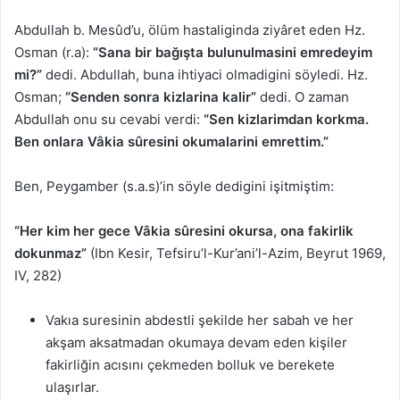
Abdullah b. Mesûd’u, ölüm hastaliginda ziyâret eden Hz.
Osman (r.a):
“Sana bir bağışta bulunulmasini emredeyim
mi?”
dedi. Abdullah, buna ihtiyaci olmadigini söyledi. Hz.
Osman;
“Senden sonra kizlarina kalir”
dedi. O zaman
Abdullah onu su cevabi verdi:
“Sen kizlarimdan korkma.
Ben onlara Vâkia sûresini okumalarini emrettim.”
Ben, Peygamber (s.a.s)’in söyle dedigini işitmiştim:
“Her kim her gece Vâkia sûresini okursa, ona fakirlik
dokunmaz”
(Ibn Kesir, Tefsiru’l-Kur’ani’l-Azim, Beyrut 1969,
IV, 282)
Vakıa suresinin abdestli şekilde her sabah ve her
akşam aksatmadan okumaya devam eden kişiler
fakirliğin acısını çekmeden bolluk ve berekete
ulaşırlar.