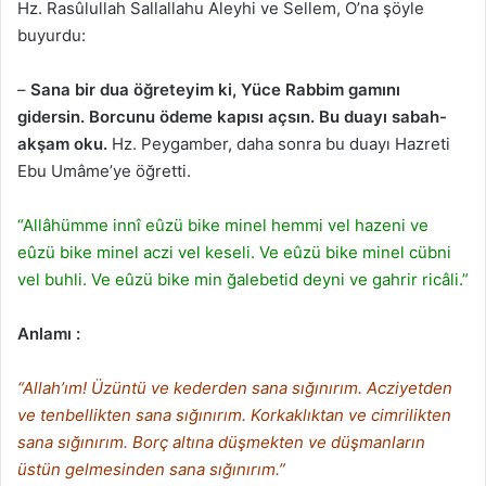
Hz. Rasûlullah Sallallahu Aleyhi ve Sellem, O’na şöyle
buyurdu:
–
Sana bir dua öğreteyim ki, Yüce Rabbim gamını
gidersin. Borcunu ödeme kapısı açsın. Bu duayı sabah-
akşam oku.
Hz. Peygamber, daha sonra bu duayı Hazreti
Ebu Umâme’ye öğretti.
“Allâhümme innî eûzü bike minel hemmi vel hazeni ve
eûzü bike minel aczi vel keseli. Ve eûzü bike minel cübni
vel buhli. Ve eûzü bike min ğalebetid deyni ve gahrir ricâli.”
Anlamı :
“Allah’ım! Üzüntü ve kederden sana sığınırım. Acziyetden
ve tenbellikten sana sığınırım. Korkaklıktan ve cimrilikten
sana sığınırım. Borç altına düşmekten ve düşmanların
üstün gelmesinden sana sığınırım.”