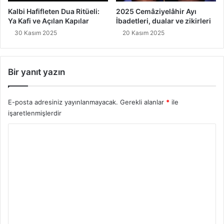
Kalbi Hafifleten Dua Ritüeli:
2025 Cemâziyelâhir Ayı
Ya Kafi ve Açılan Kapılar
İbadetleri, dualar ve zikirleri
30 Kasım 2025
20 Kasım 2025
Bir yanıt yazın
E-posta adresiniz yayınlanmayacak.
Gerekli alanlar
*
ile
işaretlenmişlerdir
Y
o
r
u
m
*