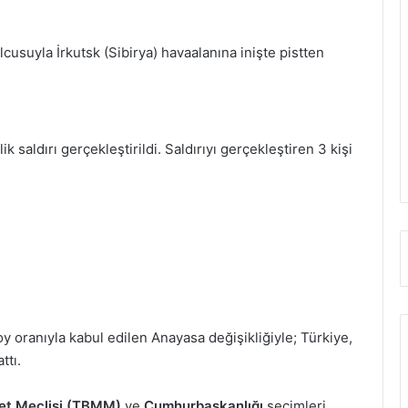
lcusuyla İrkutsk (Sibirya) havaalanına inişte pistten
saldırı gerçekleştirildi. Saldırıyı gerçekleştiren 3 kişi
 oranıyla kabul edilen Anayasa değişikliğiyle; Türkiye,
ttı.
let Meclisi (TBMM)
ve
Cumhurbaşkanlığı
seçimleri