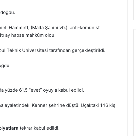
doğdu.
iell Hammett, (Malta Şahini vb.), anti-komünist
altı ay hapse mahkûm oldu.
bul Teknik Üniversitesi tarafından gerçekleştirildi.
oğdu.
 yüzde 61,5 “evet” oyuyla kabul edildi.
na eyaletindeki Kenner şehrine düştü: Uçaktaki 146 kişi
piyatlara
tekrar kabul edildi.