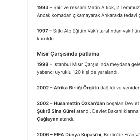
1993 –
Şair ve ressam Metin Altıok, 2 Temmuz’da
Ancak komadan çıkamayarak Ankara’da tedavi g
1997 –
Sıtkı Alp Eğitim Vakfı tarafından vakıf ü
kuruldu.
Mısır Çarşısında patlama
1998 –
İstanbul Mısır Çarşısı’nda meydana gelen 
yabancı uyruklu 120 kişi de yaralandı.
2002 –
Afrika Birliği Örgütü
dağıldı ve yenide
2002 –
Hüsamettin Özkan’dan
boşalan Devlet 
Şükrü Sina Gürel
atandı. Devlet Bakanlıklarına
Çağlayan
atandı.
2006 –
FIFA Dünya Kupası’nı,
Berlin’de Fransa’