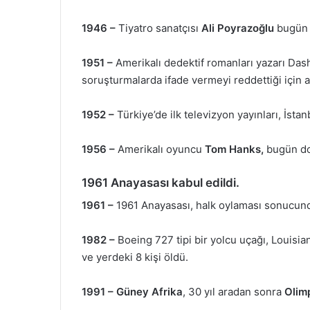
1946 –
Tiyatro sanatçısı
Ali Poyrazoğlu
bugün 
1951 –
Amerikalı dedektif romanları yazarı Dash
soruşturmalarda ifade vermeyi reddettiği için 
1952 –
Türkiye’de ilk televizyon yayınları, İstan
1956 –
Amerikalı oyuncu
Tom Hanks,
bugün d
1961 Anayasası kabul edildi.
1961 –
1961 Anayasası, halk oylaması sonucunda
1982 –
Boeing 727 tipi bir yolcu uçağı, Louisia
ve yerdeki 8 kişi öldü.
1991 –
Güney Afrika
, 30 yıl aradan sonra
Olim