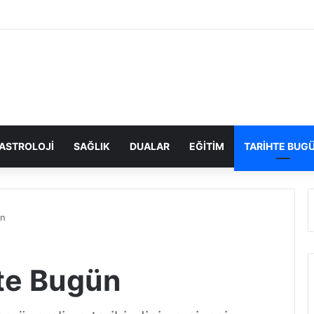
ASTROLOJI
SAĞLIK
DUALAR
EĞITIM
TARIHTE BUG
ün
te Bugün