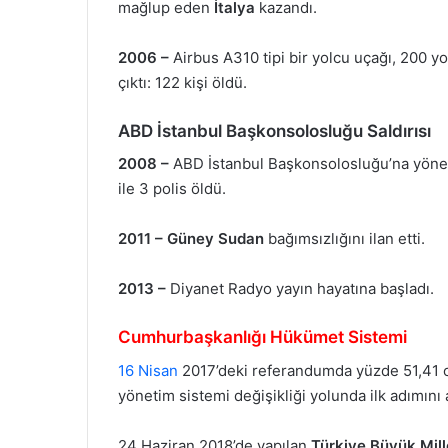
mağlup eden
İtalya
kazandı.
2006 –
Airbus A310 tipi bir yolcu uçağı, 200 yo
çıktı: 122 kişi öldü.
ABD İstanbul Başkonsolosluğu Saldırısı
2008 –
ABD İstanbul Başkonsolosluğu’na yönelik 
ile 3 polis öldü.
2011 –
Güney Sudan
bağımsızlığını ilan etti.
2013 –
Diyanet Radyo yayın hayatına başladı.
Cumhurbaşkanlığı Hükümet Sistemi
16 Nisan
2017’deki referandumda yüzde 51,41 oy
yönetim sistemi değişikliği yolunda ilk adımını a
24 Haziran 2018’de yapılan
Türkiye Büyük Mil