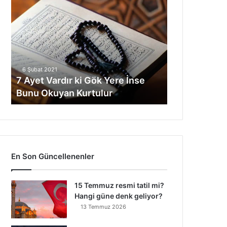
A
y
e
t
V
a
6 Şubat 2021
r
7 Ayet Vardır ki Gök Yere İnse
d
Bunu Okuyan Kurtulur
ı
r
k
i
G
ö
En Son Güncellenenler
k
Y
e
15 Temmuz resmi tatil mi?
r
Hangi güne denk geliyor?
e
13 Temmuz 2026
İ
n