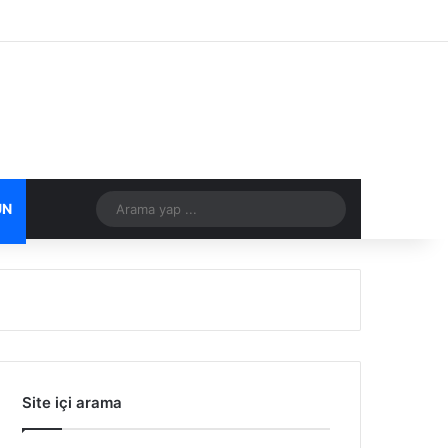
Facebook
X
Flickr
Tumblr
Vimeo
Instagram
RSS
Arama
ÜN
DIĞER
yap
...
Site içi arama