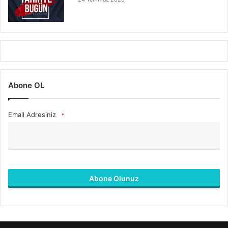
Abone OL
Email Adresiniz
*
Abone Olunuz
B
u
a