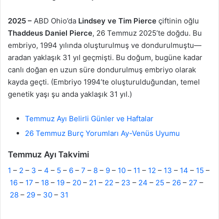
2025 –
ABD Ohio’da
Lindsey ve Tim Pierce
çiftinin oğlu
Thaddeus Daniel Pierce
, 26 Temmuz 2025’te doğdu. Bu
embriyo, 1994 yılında oluşturulmuş ve dondurulmuştu—
aradan yaklaşık 31 yıl geçmişti. Bu doğum, bugüne kadar
canlı doğan en uzun süre dondurulmuş embriyo olarak
kayda geçti. (Embriyo 1994’te oluşturulduğundan, temel
genetik yaşı şu anda yaklaşık 31 yıl.)
Temmuz Ayı Belirli Günler ve Haftalar
26 Temmuz Burç Yorumları Ay-Venüs Uyumu
Temmuz Ayı Takvimi
1
–
2
–
3
–
4
–
5
–
6
–
7
–
8
–
9
–
10
–
11
–
12
–
13
–
14
–
15
–
16
–
17
–
18
–
19
–
20
–
21
–
22
–
23
–
24
–
25
–
26
–
27
–
28
–
29
–
30
–
31