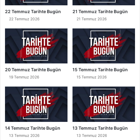
t
o
22 Temmuz Tarihte Bugün
21 Temmuz Tarihte Bugün
n
22 Temmuz 2026
21 Temmuz 2026
'
a
K
a
r
ş
ı
!
20 Temmuz Tarihte Bugün
15 Temmuz Tarihte Bugün
19 Temmuz 2026
15 Temmuz 2026
14 Temmuz Tarihte Bugün
13 Temmuz Tarihte Bugün
13 Temmuz 2026
13 Temmuz 2026