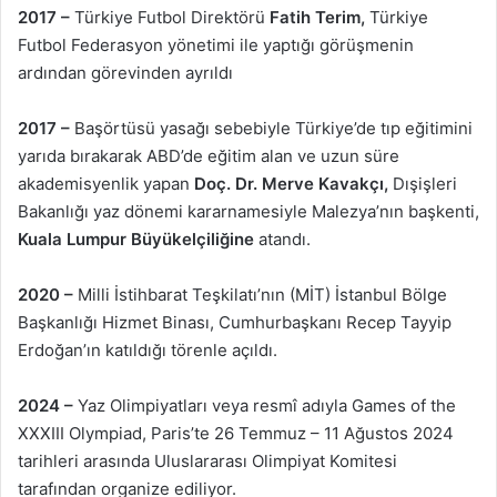
2017 –
Türkiye Futbol Direktörü
Fatih Terim,
Türkiye
Futbol Federasyon yönetimi ile yaptığı görüşmenin
ardından görevinden ayrıldı
2017 –
Başörtüsü yasağı sebebiyle Türkiye’de tıp eğitimini
yarıda bırakarak ABD’de eğitim alan ve uzun süre
akademisyenlik yapan
Doç. Dr. Merve Kavakçı,
Dışişleri
Bakanlığı yaz dönemi kararnamesiyle Malezya’nın başkenti,
Kuala Lumpur Büyükelçiliğine
atandı.
2020 –
Milli İstihbarat Teşkilatı’nın (MİT) İstanbul Bölge
Başkanlığı Hizmet Binası, Cumhurbaşkanı Recep Tayyip
Erdoğan’ın katıldığı törenle açıldı.
2024 –
Yaz Olimpiyatları veya resmî adıyla Games of the
XXXIII Olympiad, Paris’te 26 Temmuz – 11 Ağustos 2024
tarihleri arasında Uluslararası Olimpiyat Komitesi
tarafından organize ediliyor.