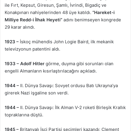
ile Fırt, Kepsut, Giresun, Şamlı, İvrindi, Bigadiç ve
Konakpınarı nahiyelerinden 48 üye katıldı.
“Hareket-i
Milliye Redd-i İlhak Heyeti”
adını benimseyen kongrede
29 karar alındı.
1923 –
İskoç mühendis John Logie Baird, ilk mekanik
televizyonun patentini aldı.
1933 –
Adolf Hitler
görme, duyma gibi sorunları olan
engelli Almanların kısırlaştırılacağını açıkladı.
1944 –
II. Dünya Savaşı: Sovyet ordusu Batı Ukrayna’ya
girerek Nazi işgaline son verdi.
1944 –
II. Dünya Savaşı: İlk Alman V-2 roketi Birleşik Krallık
topraklarına düştü.
1945 –
Britanyalı İşçi Partisi seçimleri kazandı: Clement