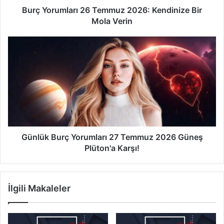
l
Burç Yorumları 26 Temmuz 2026: Kendinize Bir
a
Mola Verin
r
ı
G
2
ü
6
n
T
l
e
ü
m
k
m
B
u
u
z
r
2
ç
Günlük Burç Yorumları 27 Temmuz 2026 Güneş
0
Y
Plüton'a Karşı!
2
o
6
r
:
u
İlgili Makaleler
K
m
e
l
n
a
d
r