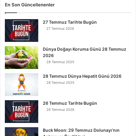
G
En Son Güncellenenler
ö
k
27 Temmuz Tarihte Bugün
Y
e
27 Temmuz 2026
r
e
İ
Dünya Doğayı Koruma Günü 28 Temmuz
n
2026
s
28 Temmuz 2025
e
B
28 Temmuz Dünya Hepatit Günü 2026
u
28 Temmuz 2025
n
u
O
26 Temmuz Tarihte Bugün
k
26 Temmuz 2026
u
y
a
Buck Moon: 29 Temmuz Dolunayı’nın
n