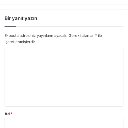
Bir yanıt yazın
E-posta adresiniz yayınlanmayacak.
Gerekli alanlar
*
ile
işaretlenmişlerdir
Y
o
r
u
m
*
Ad
*