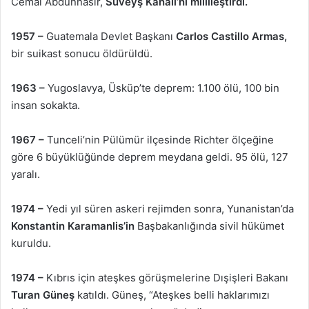
Cemal Abdünnasır,
Süveyş Kanalı’nı millileştirdi.
1957 –
Guatemala Devlet Başkanı
Carlos Castillo Armas,
bir suikast sonucu öldürüldü.
1963 –
Yugoslavya, Üsküp’te deprem: 1.100 ölü, 100 bin
insan sokakta.
1967 –
Tunceli’nin Pülümür ilçesinde Richter ölçeğine
göre 6 büyüklüğünde deprem meydana geldi. 95 ölü, 127
yaralı.
1974 –
Yedi yıl süren askeri rejimden sonra, Yunanistan’da
Konstantin
Karamanlis’in
Başbakanlığında sivil hükümet
kuruldu.
1974 –
Kıbrıs için ateşkes görüşmelerine Dışişleri Bakanı
Turan Güneş
katıldı. Güneş, “Ateşkes belli haklarımızı