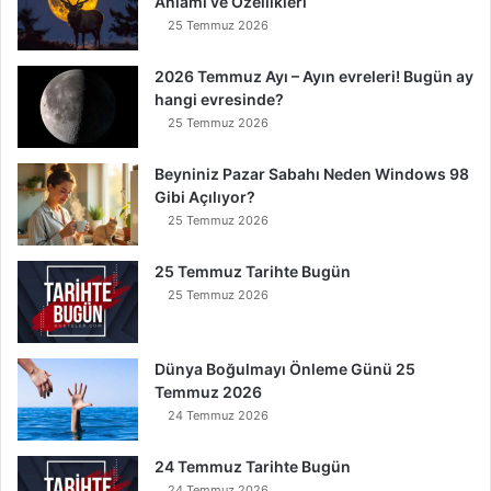
Anlamı ve Özellikleri
K
25 Temmuz 2026
u
r
t
2026 Temmuz Ayı – Ayın evreleri! Bugün ay
u
hangi evresinde?
l
25 Temmuz 2026
u
r
Beyniniz Pazar Sabahı Neden Windows 98
Gibi Açılıyor?
25 Temmuz 2026
25 Temmuz Tarihte Bugün
25 Temmuz 2026
Dünya Boğulmayı Önleme Günü 25
Temmuz 2026
24 Temmuz 2026
24 Temmuz Tarihte Bugün
24 Temmuz 2026