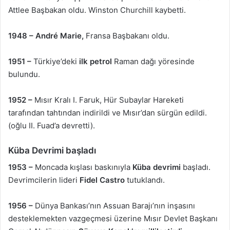
Attlee Başbakan oldu. Winston Churchill kaybetti.
1948 –
André Marie,
Fransa Başbakanı oldu.
1951 –
Türkiye’deki
ilk petrol
Raman dağı yöresinde
bulundu.
1952 –
Mısır Kralı I. Faruk, Hür Subaylar Hareketi
tarafından tahtından indirildi ve Mısır’dan sürgün edildi.
(oğlu II. Fuad’a devretti).
Küba Devrimi başladı
1953 –
Moncada kışlası baskınıyla
Küba devrimi
başladı.
Devrimcilerin lideri
Fidel Castro
tutuklandı.
1956 –
Dünya Bankası’nın Assuan Barajı’nın inşasını
desteklemekten vazgeçmesi üzerine Mısır Devlet Başkanı