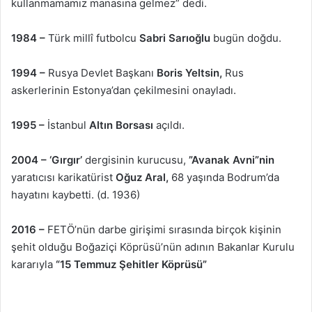
kullanmamamız manasına gelmez” dedi.
1984 –
Türk millî futbolcu
Sabri Sarıoğlu
bugün doğdu.
1994 –
Rusya Devlet Başkanı
Boris Yeltsin,
Rus
askerlerinin Estonya’dan çekilmesini onayladı.
1995 –
İstanbul
Altın Borsası
açıldı.
2004 – ‘Gırgır’
dergisinin kurucusu,
”Avanak Avni”nin
yaratıcısı karikatürist
Oğuz Aral,
68 yaşında Bodrum’da
hayatını kaybetti. (d. 1936)
2016 –
FETÖ’nün darbe girişimi sırasında birçok kişinin
şehit olduğu Boğaziçi Köprüsü’nün adının Bakanlar Kurulu
kararıyla
“15 Temmuz Şehitler Köprüsü”