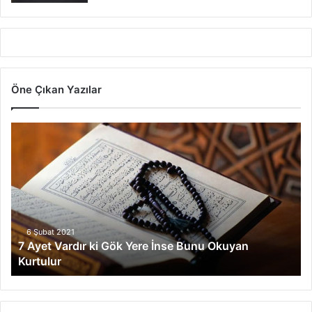
Öne Çıkan Yazılar
7
A
y
e
t
V
a
r
6 Şubat 2021
7 Ayet Vardır ki Gök Yere İnse Bunu Okuyan
d
Kurtulur
ı
r
k
i