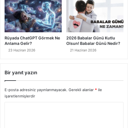
Rüyada ChatGPT Görmek Ne
2026 Babalar Günü Kutlu
Anlama Gelir?
Olsun! Babalar Günü Nedir?
23 Haziran 2026
21 Haziran 2026
Bir yanıt yazın
E-posta adresiniz yayınlanmayacak.
Gerekli alanlar
*
ile
işaretlenmişlerdir
Y
o
r