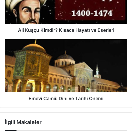
ve
Eserleri
Ali Kuşçu Kimdir? Kısaca Hayatı ve Eserleri
Emevi
Camii:
Dini
ve
Tarihi
Önemi
Emevi Camii: Dini ve Tarihi Önemi
İlgili Makaleler