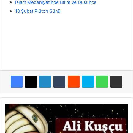
İslam Medeniyetinde Bilim ve Düşünce
18 Şubat Plüton Günü
Facebook
X
LinkedIn
Tumblr
Reddit
Skype
WhatsApp
E-Posta ile payla
Ali
Kuşçu
Kimdir?
Kısaca
Hayatı