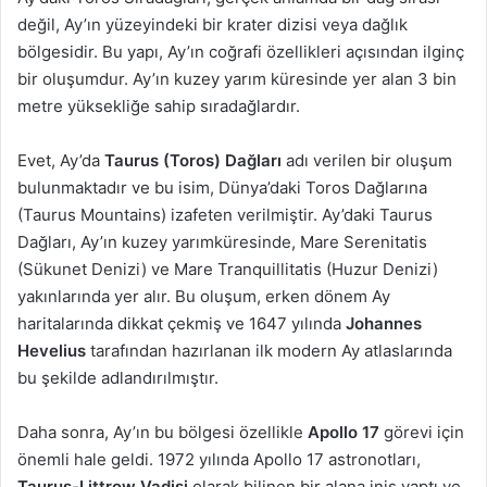
değil, Ay’ın yüzeyindeki bir krater dizisi veya dağlık
bölgesidir. Bu yapı, Ay’ın coğrafi özellikleri açısından ilginç
bir oluşumdur. Ay’ın kuzey yarım küresinde yer alan 3 bin
metre yüksekliğe sahip sıradağlardır.
Evet, Ay’da
Taurus (Toros) Dağları
adı verilen bir oluşum
bulunmaktadır ve bu isim, Dünya’daki Toros Dağlarına
(Taurus Mountains) izafeten verilmiştir. Ay’daki Taurus
Dağları, Ay’ın kuzey yarımküresinde, Mare Serenitatis
(Sükunet Denizi) ve Mare Tranquillitatis (Huzur Denizi)
yakınlarında yer alır. Bu oluşum, erken dönem Ay
haritalarında dikkat çekmiş ve 1647 yılında
Johannes
Hevelius
tarafından hazırlanan ilk modern Ay atlaslarında
bu şekilde adlandırılmıştır.
Daha sonra, Ay’ın bu bölgesi özellikle
Apollo 17
görevi için
önemli hale geldi. 1972 yılında Apollo 17 astronotları,
Taurus-Littrow Vadisi
olarak bilinen bir alana iniş yaptı ve