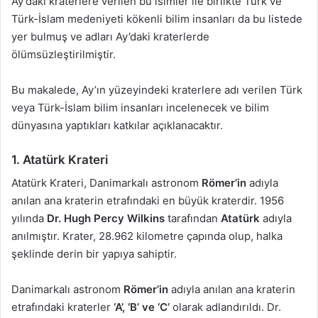
Ay’daki kraterlere verilen bu isimler ile birlikte Türk ve
Türk-İslam medeniyeti kökenli bilim insanları da bu listede
yer bulmuş ve adları Ay’daki kraterlerde
ölümsüzleştirilmiştir.
Bu makalede, Ay’ın yüzeyindeki kraterlere adı verilen Türk
veya Türk-İslam bilim insanları incelenecek ve bilim
dünyasına yaptıkları katkılar açıklanacaktır.
1. Atatürk Krateri
Atatürk Krateri, Danimarkalı astronom
Römer’in
adıyla
anılan ana kraterin etrafındaki en büyük kraterdir. 1956
yılında
Dr. Hugh Percy Wilkins
tarafından
Atatürk
adıyla
anılmıştır. Krater, 28.962 kilometre çapında olup, halka
şeklinde derin bir yapıya sahiptir.
Danimarkalı astronom
Römer’in
adıyla anılan ana kraterin
etrafındaki kraterler
‘A’, ‘B’ ve ‘C’
olarak adlandırıldı. Dr.