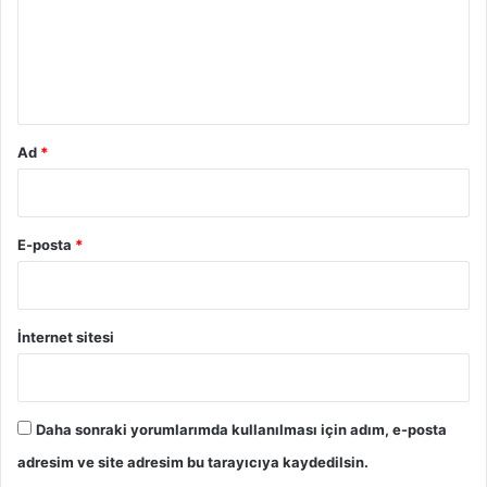
u
m
*
Ad
*
E-posta
*
İnternet sitesi
Daha sonraki yorumlarımda kullanılması için adım, e-posta
adresim ve site adresim bu tarayıcıya kaydedilsin.