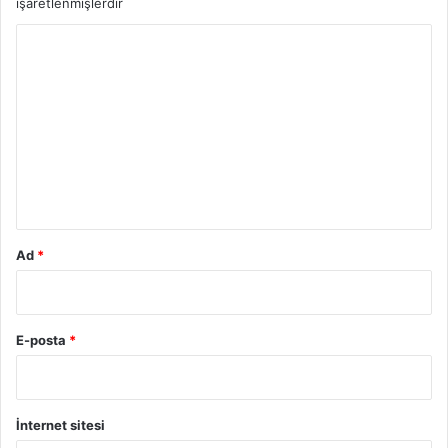
işaretlenmişlerdir
Y
o
r
u
m
*
Ad
*
E-posta
*
İnternet sitesi