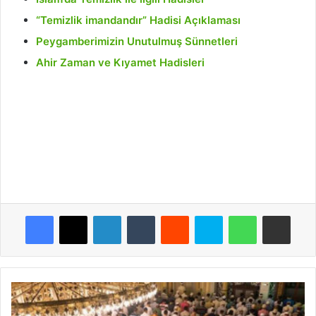
“Temizlik imandandır” Hadisi Açıklaması
Peygamberimizin Unutulmuş Sünnetleri
Ahir Zaman ve Kıyamet Hadisleri
Facebook
X
LinkedIn
Tumblr
Reddit
Skype
WhatsApp
E-Posta ile paylaş
C
u