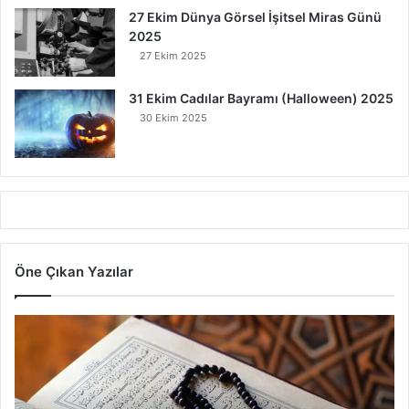
27 Ekim Dünya Görsel İşitsel Miras Günü
2025
27 Ekim 2025
31 Ekim Cadılar Bayramı (Halloween) 2025
30 Ekim 2025
Öne Çıkan Yazılar
7
A
y
e
t