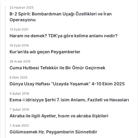
23 Haziran 2025
B-2 Spirit: Bombardıman Uçağı Özellikleri ve İran
Operasyonu
13 Eylül 2021
Haram ne demek? TDK’ya göre kelime anlamı nedir?
16 Eylül 2016
Kur’an’da adı geçen Peygamberler
26 Aralık 2019
Cuma Hutbesi Tefekkür ile Bir Ömür Geçirmek
6 Ekim 2025
Dünya Uzay Haftası “Uzayda Yaşamak” 4-10 Ekim 2025
4 Şubat 2018
Esma-i idrisiyye Şerhi 7. isim Anlamı, Fazileti ve Havasları
7 Şubat 2019
Akraba ile ilgili Ayetler, hısım ve akraba ilişkileri
7 Aralık 2023
Gülümsemek Hz. Peygamberin Sünnetidir