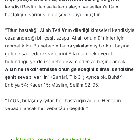
kendisi Resûlullah sallallahu aleyhi ve sellem’e tâun
hastalığını sormuş, o da şöyle buyurmuştur:
“Tâun hastalığı, Allah Teâlâ’nın dilediği kimseleri kendisiyle
cezalandırdığı bir çeşit azaptı. Allah onu mü’minler için
rahmet kıldı. Bu sebeple tâuna yakalanmış bir kul, başına
gelene sabrederek ve ecrini Allah’tan bekleyerek
bulunduğu yerde ikâmete devam eder ve başına ancak
Allah ne takdir etmişse onun geleceğini bilirse, kendisine
şehit sevabı verilir.
” (Buhârî, Tıb 31; Ayrıca bk. Buhârî,
Enbiyâ 54; Kader 15; Müslim, Selâm 92-95)
“TÂÛN; bulaşıp yayılan her hastalığın adıdır, Her tâun
vebadır, ancak her veba tâun değildir”
İslam’da Temizlik ile ilgili Hadisler