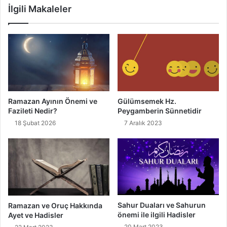
İlgili Makaleler
M
i
a
r
r
?
t
B
C
e
u
l
m
i
a
r
N
t
Ramazan Ayının Önemi ve
Gülümsemek Hz.
a
i
Fazileti Nedir?
Peygamberin Sünnetidir
m
l
18 Şubat 2026
7 Aralık 2023
a
e
z
r
ı
i
n
e
l
e
r
Sahur Duaları ve Sahurun
Ramazan ve Oruç Hakkında
?
önemi ile ilgili Hadisler
Ayet ve Hadisler
B
20 Mart 2023