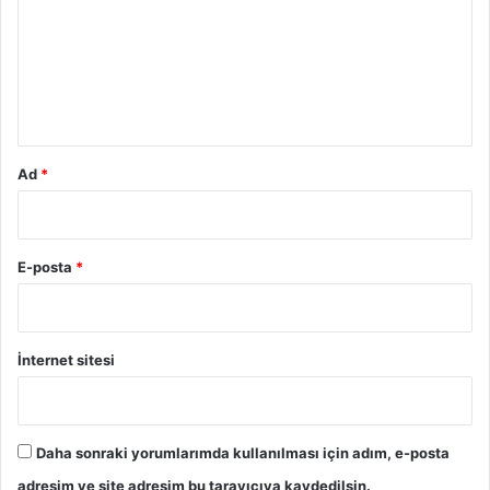
r
u
m
*
Ad
*
E-posta
*
İnternet sitesi
Daha sonraki yorumlarımda kullanılması için adım, e-posta
adresim ve site adresim bu tarayıcıya kaydedilsin.