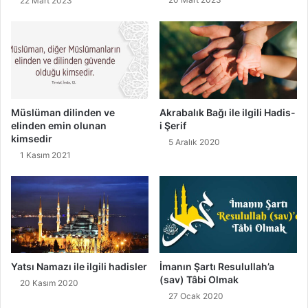
22 Mart 2023
u
l
a
ş
ı
c
ı
m
Müslüman dilinden ve
Akrabalık Bağı ile ilgili Hadis-
ı
elinden emin olunan
i Şerif
kimsedir
d
5 Aralık 2020
ı
1 Kasım 2021
r
?
Yatsı Namazı ile ilgili hadisler
İmanın Şartı Resulullah’a
(sav) Tâbi Olmak
20 Kasım 2020
27 Ocak 2020