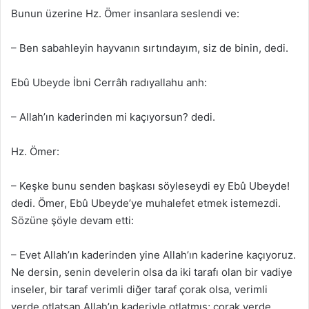
Bunun üzerine Hz. Ömer insanlara seslendi ve:
– Ben sabahleyin hayvanın sırtındayım, siz de binin, dedi.
Ebû Ubeyde İbni Cerrâh radıyallahu anh:
– Allah’ın kaderinden mi kaçıyorsun? dedi.
Hz. Ömer:
– Keşke bunu senden başkası söyleseydi ey Ebû Ubeyde!
dedi. Ömer, Ebû Ubeyde’ye muhalefet etmek istemezdi.
Sözüne şöyle devam etti:
– Evet Allah’ın kaderinden yine Allah’ın kaderine kaçıyoruz.
Ne dersin, senin develerin olsa da iki tarafı olan bir vadiye
inseler, bir taraf verimli diğer taraf çorak olsa, verimli
yerde otlatsan Allah’ın kaderiyle otlatmış; çorak yerde