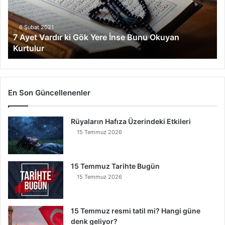
V
a
r
6 Şubat 2021
7 Ayet Vardır ki Gök Yere İnse Bunu Okuyan
d
Kurtulur
ı
r
k
i
G
En Son Güncellenenler
ö
k
Rüyaların Hafıza Üzerindeki Etkileri
Y
e
15 Temmuz 2026
r
e
İ
15 Temmuz Tarihte Bugün
n
15 Temmuz 2026
s
e
B
15 Temmuz resmi tatil mi? Hangi güne
u
denk geliyor?