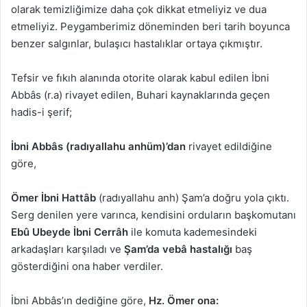
olarak temizliğimize daha çok dikkat etmeliyiz ve dua
etmeliyiz. Peygamberimiz döneminden beri tarih boyunca
benzer salgınlar, bulaşıcı hastalıklar ortaya çıkmıştır.
Tefsir ve fıkıh alanında otorite olarak kabul edilen İbni
Abbâs (r.a) rivayet edilen, Buhari kaynaklarında geçen
hadis-i şerif;
İbni Abbâs (radıyallahu anhüm)’dan
rivayet edildiğine
göre,
Ömer İbni Hattâb
(radıyallahu anh) Şam’a doğru yola çıktı.
Serg denilen yere varınca, kendisini orduların başkomutanı
Ebû Ubeyde İbni Cerrâh
ile komuta kademesindeki
arkadaşları karşıladı ve
Şam’da vebâ hastalığı
baş
gösterdiğini ona haber verdiler.
İbni Abbâs’ın dediğine göre,
Hz. Ömer ona: