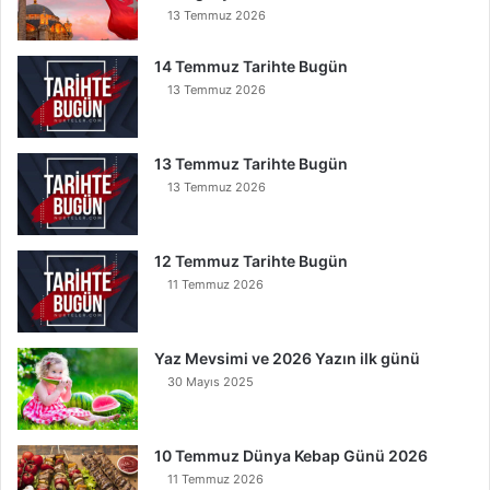
n
13 Temmuz 2026
u
O
14 Temmuz Tarihte Bugün
k
13 Temmuz 2026
u
y
a
13 Temmuz Tarihte Bugün
n
13 Temmuz 2026
K
u
r
t
12 Temmuz Tarihte Bugün
u
11 Temmuz 2026
l
u
r
Yaz Mevsimi ve 2026 Yazın ilk günü
30 Mayıs 2025
10 Temmuz Dünya Kebap Günü 2026
11 Temmuz 2026