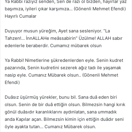
Ya Rabbi razıyız senden, Sen de razı ol bizden, hayırlar yaz
başımıza, iyileri çıkar karşımıza… (Gönenli Mehmet Efendi)
Hayırlı Cumalar
Duyuyor musun yüreğim, Ayet sana sesleniyor. “La
Tahzen!… İnnALLAHe meâssabirin” Üzülme! ALLAH sabır
edenlerle beraberdir. Cumamız mübarek olsun
Ya Rabbi! Nimetlerine şükredenlerden eyle. Senin kudret
pazarında, Senin kudretini sezerek ağız tadı ile yaşamak
nasip eyle. Cumanız Mübarek olsun.. (Gönenli Mehmet
Efendi)
Duâsız üşürmüş yürekler, bunu bil. Sana duâ eden biri
olsun. Senin de bir duâ ettiğin olsun. Bilmezsin hangi kırık
gönül duâsıdır karanlıklarını aydınlatan, sana ummadık
anda Kapılar açan. Bilmezsin kimin için ettiğin duâdır seni
öyle ayakta tutan… Cumanız Mübarek olsun.