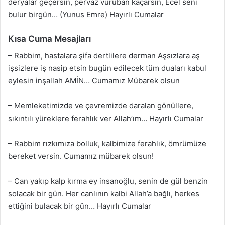
deryalar geçersin, pervaz vuruban kaçarsın, Ecel seni
bulur birgün… (Yunus Emre) Hayırlı Cumalar
Kısa Cuma Mesajları
– Rabbim, hastalara şifa dertlilere derman Aşsızlara aş
işsizlere iş nasip etsin bugün edilecek tüm duaları kabul
eylesin inşallah AMİN… Cumamız Mübarek olsun
– Memleketimizde ve çevremizde daralan gönüllere,
sıkıntılı yüreklere ferahlık ver Allah’ım… Hayırlı Cumalar
– Rabbim rızkımıza bolluk, kalbimize ferahlık, ömrümüze
bereket versin. Cumamız mübarek olsun!
– Can yakıp kalp kırma ey insanoğlu, senin de gül benzin
solacak bir gün. Her canlının kalbi Allah’a bağlı, herkes
ettiğini bulacak bir gün… Hayırlı Cumalar