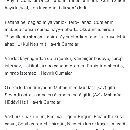
“Hayırlı Cumalar Üstad” dedim, tebessüm etti. “Cuma zaten
hayırlı evlat, sen kıymetini bilirsen” dedi.
Fazlına bel bağladım ya vahid-i ferd-i ahad, Cümlenin
mabudu sensin daima hayy-i ebed… Okudum isminde
‘Bismillahirrahmanirrahim’, Ay sıfatındır sıfatın ‘kulhüvallahü
ahad’ … (Kul Nesimi) Hayırlı Cumalar
Vahdet kaynağından dolu içenler, Kanmıştır badeye, şarap
istemez, Hakikat sırrına candan erenler, Ermiştir mahbuba,
mihrab istemez… Hayırlı Cumalar
O dem ki fâni dünyadan Muhammed Mustafa (sav) gitti.
Sevindi âhiret amma bu âlemden safâ gitti. (Azîz Mahmûd
Hüdâyi Hz.) Hayırlı Cumalar
Vaktinize hazır olun, Ecel varır gelir Birgün, Emanettir kuşa
canın, Sahib vardır alır birgün, Nice bin kerre kaçarsın, yedi