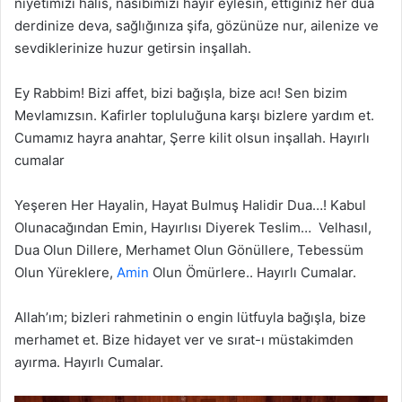
niyetimizi halis, nasibimizi hayır eylesin, ettiğiniz her dua
derdinize deva, sağlığınıza şifa, gözünüze nur, ailenize ve
sevdiklerinize huzur getirsin inşallah.
Ey Rabbim! Bizi affet, bizi bağışla, bize acı! Sen bizim
Mevlamızsın. Kafirler topluluğuna karşı bizlere yardım et.
Cumamız hayra anahtar, Şerre kilit olsun inşallah. Hayırlı
cumalar
Yeşeren Her Hayalin, Hayat Bulmuş Halidir Dua…! Kabul
Olunacağından Emin, Hayırlısı Diyerek Teslim… Velhasıl,
Dua Olun Dillere, Merhamet Olun Gönüllere, Tebessüm
Olun Yüreklere,
Amin
Olun Ömürlere.. Hayırlı Cumalar.
Allah’ım; bizleri rahmetinin o engin lütfuyla bağışla, bize
merhamet et. Bize hidayet ver ve sırat-ı müstakimden
ayırma. Hayırlı Cumalar.