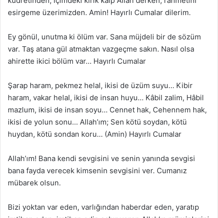
kudretinden, içimdeki kırık kalp Allah derken, rahmetini
esirgeme üzerimizden. Amin! Hayırlı Cumalar dilerim.
Ey gönül, unutma ki ölüm var. Sana müjdeli bir de sözüm
var. Taş atana gül atmaktan vazgeçme sakın. Nasıl olsa
ahirette ikici bölüm var… Hayırlı Cumalar
Şarap haram, pekmez helal, ikisi de üzüm suyu… Kibir
haram, vakar helal, ikisi de insan huyu… Kâbil zalim, Hâbil
mazlum, ikisi de insan soyu… Cennet hak, Cehennem hak,
ikisi de yolun sonu… Allah’ım; Sen kötü soydan, kötü
huydan, kötü sondan koru… (Amin) Hayırlı Cumalar
Allah’ım! Bana kendi sevgisini ve senin yanında sevgisi
bana fayda verecek kimsenin sevgisini ver. Cumanız
mübarek olsun.
Bizi yoktan var eden, varlığından haberdar eden, yaratıp