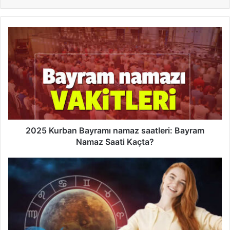
2025
Kurban
Bayramı
namaz
saatleri:
Bayram
Namaz
Saati
Kaçta?
2025 Kurban Bayramı namaz saatleri: Bayram
Namaz Saati Kaçta?
Günlük
Burç
Yorumları
6
Haziran
2025
Venüs