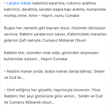
–
Lailahe illallah
kalbimizi karartma, rızkımızı azaltma,
kabrimizi, daraltma, senden başka kapı aratma, muhannete
muhtaç etme. Amin – Hayırlı, nurlu Cumalar
Bugün her zamanki gibi bayram olsun, hüzünler dönüşsün
sevince. Rabbim yaralarımızı sarsın, Kalbimizdeki marazları
gidersin Şafi namıyla. Cumanız Mübarek Olsun!
Rabbim bizi, özünden iman edip, gözünden düşmeyen
kullarından eylesin… Hayırlı Cumalar
– Nasib’e inanan yolda, duâya inanan darda kalmaz. Selam
ve Duâ ile…
– Ümit ettiğiniz her güzellik, hayırlısıyla oluversin. Yüce
Rabbim; Her şeyi gönlünüze göre versin… Selâm ve Duâ
ile Cumanız Mübarek olsun…