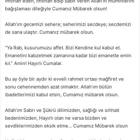
imtihan eden, imtihan edip sabır veren Allah’ın müminlerini
bağışlaması dileğiyle Cumanız Mübarek olsun!
Allah’ım gecemizi sehere; seherimizi secdeye; secdemizi
de sana ulaştır. Cumanız mübarek olsun.
“Ya Rab, kusurumuzu affet. Bizi Kendine kul kabul et.
Emanetini kabzetmek zamanına kadar bizi emanette emin
kıl.” Amin! Hayırlı Cumalar.
Bu ay öyle bir aydır ki evveli rahmet ortası mağfiret ve
sonu cehennemden azat olmaktır. Allah’ım bütün
ibadetlerimizi kabul etsin, Cumamız mübarek olsun.
Allah’ım Sabrı ve Şükrü dilimizden, sağlığı ve sıhhati
bedenimizden, Hayırlı olan ne varsa bizden ve
sevdiklerimizden eksik etme… Cumamız Mübarek olsun