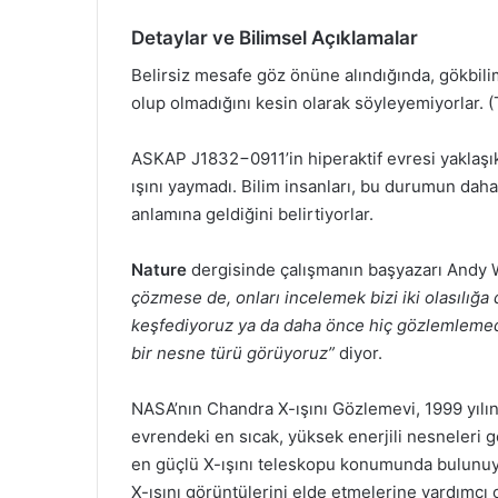
Detaylar ve Bilimsel Açıklamalar
Belirsiz mesafe göz önüne alındığında, gökbil
olup olmadığını kesin olarak söyleyemiyorlar. (Tek
ASKAP J1832−0911’in hiperaktif evresi yaklaşık
ışını yaymadı. Bilim insanları, bu durumun daha
anlamına geldiğini belirtiyorlar.
Nature
dergisinde çalışmanın başyazarı Andy
çözmese de, onları incelemek bizi iki olasılığa
keşfediyoruz ya da daha önce hiç gözlemlemediğ
bir nesne türü görüyoruz”
diyor.
NASA’nın Chandra X-ışını Gözlemevi, 1999 yılın
evrendeki en sıcak, yüksek enerjili nesneleri
en güçlü X-ışını teleskopu konumunda bulunuyo
X-ışını görüntülerini elde etmelerine yardımcı 