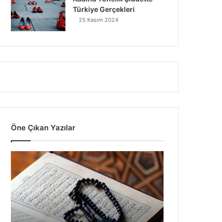
Türkiye Gerçekleri
25 Kasım 2024
Öne Çıkan Yazılar
7
Ayet
Vardır
ki
Gök
Yere
İnse