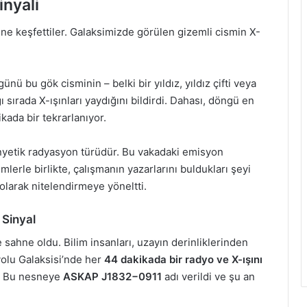
inyali
ne keşfettiler. Galaksimizde görülen gizemli cismin X-
ü bu gök cisminin – belki bir yıldız, yıldız çifti veya
sırada X-ışınları yaydığını bildirdi. Dahası, döngü en
kada bir tekrarlanıyor.
omanyetik radyasyon türüdür. Bu vakadaki emisyon
lerle birlikte, çalışmanın yazarlarını buldukları şeyi
larak nitelendirmeye yöneltti.
 Sinyal
e sahne oldu. Bilim insanları, uzayın derinliklerinden
yolu Galaksisi’nde her
44 dakikada bir radyo ve X-ışını
i. Bu nesneye
ASKAP J1832−0911
adı verildi ve şu an