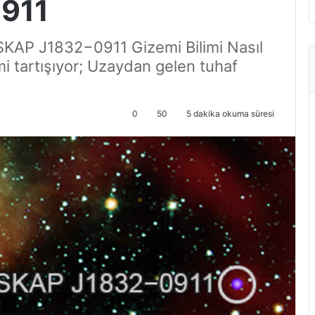
911
ASKAP J1832−0911 Gizemi Bilimi Nasıl
i tartışıyor; Uzaydan gelen tuhaf
0
50
5 dakika okuma süresi