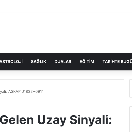
ASTROLOJI
SAĞLIK
DUALAR
EĞITIM
TARIHTE BUG
nyali: ASKAP J1832−0911
Gelen Uzay Sinyali: