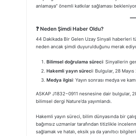
anlamaya” önemli katkılar sağlaması bekleniyor
❓ Neden Şimdi Haber Oldu?
44 Dakikada Bir Gelen Uzay Sinyali haberleri t
neden ancak şimdi duyurulduğunu merak ediyor
Bilimsel doğrulama süreci
: Sinyallerin ge
Hakemli yayın süreci
: Bulgular, 28 Mayıs
Medya ilgisi
: Yayın sonrası medya ve kam
ASKAP J1832−0911 nesnesine dair bulgular, 28
bilimsel dergi Nature’da yayımlandı.
Hakemli yayın süreci, bilim dünyasında bir çal
bağımsız uzmanlar tarafından titizlikle incelenm
sağlamak ve hatalı, eksik ya da yanıltıcı bilgile