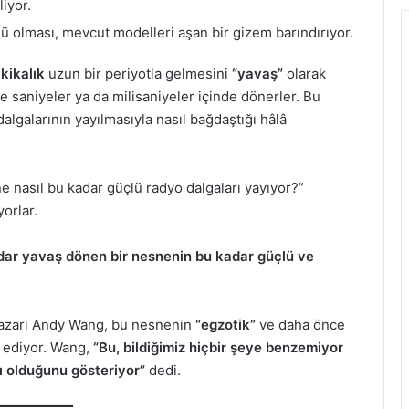
liyor.
lü olması, mevcut modelleri aşan bir gizem barındırıyor.
kikalık
uzun bir periyotla gelmesini
“yavaş”
olarak
kle saniyeler ya da milisaniyeler içinde dönerler. Bu
lgalarının yayılmasıyla nasıl bağdaştığı hâlâ
 nasıl bu kadar güçlü radyo dalgaları yayıyor?”
orlar.
ar yavaş dönen bir nesnenin bu kadar güçlü ve
azarı Andy Wang, bu nesnenin
“egzotik”
ve daha önce
e ediyor. Wang,
“Bu, bildiğimiz hiçbir şeye benzemiyor
ı olduğunu gösteriyor”
dedi.