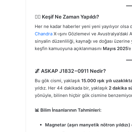
🕵️‍♂️ Keşif Ne Zaman Yapıldı?
Her ne kadar haberler yeni yeni yayılıyor olsa d
Chandra
X-ışını Gözlemevi ve Avustralya’daki
sinyalin düzenliliği, kaynağı ve doğası üzerine 
keşfin kamuoyuna açıklanmasını
Mayıs 2025
’e
🌌 ASKAP J1832−0911 Nedir?
Bu gök cismi, yaklaşık
15.000 ışık yılı uzaklıkt
yıldız. Her 44 dakikada bir, yaklaşık
2 dakika sü
yönüyle, bilinen hiçbir gök cismine benzemiyor
📊 Bilim İnsanlarının Tahminleri:
Magnetar (aşırı manyetik nötron yıldızı)