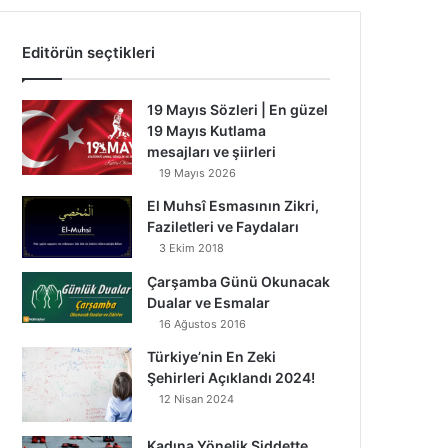
Editörün seçtikleri
19 Mayıs Sözleri | En güzel
19 Mayıs Kutlama
mesajları ve şiirleri
19 Mayıs 2026
El Muhsî Esmasının Zikri,
Faziletleri ve Faydaları
3 Ekim 2018
Çarşamba Günü Okunacak
Dualar ve Esmalar
16 Ağustos 2016
Türkiye’nin En Zeki
Şehirleri Açıklandı 2024!
12 Nisan 2024
Kadına Yönelik Şiddette