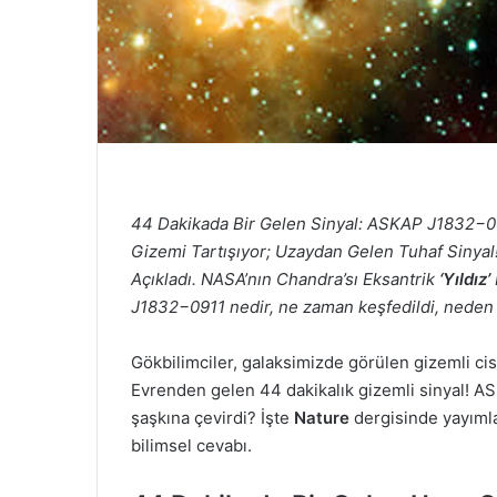
44 Dakikada Bir Gelen Sinyal: ASKAP J1832−091
Gizemi Tartışıyor; Uzaydan Gelen Tuhaf Sinyal! 
Açıkladı. NASA’nın Chandra’sı Eksantrik
‘Yıldız’
J1832−0911 nedir, ne zaman keşfedildi, neden
Gökbilimciler, galaksimizde görülen gizemli cism
Evrenden gelen 44 dakikalık gizemli sinyal! A
şaşkına çevirdi? İşte
Nature
dergisinde yayımla
bilimsel cevabı.