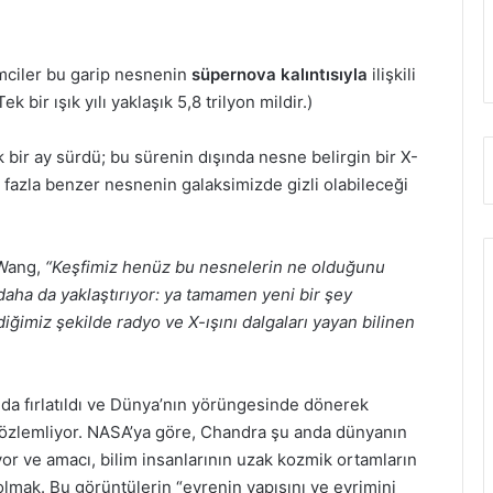
imciler bu garip nesnenin
süpernova kalıntısıyla
ilişkili
 bir ışık yılı yaklaşık 5,8 trilyon mildir.)
 bir ay sürdü; bu sürenin dışında nesne belirgin bir X-
 fazla benzer nesnenin galaksimizde gizli olabileceği
 Wang,
“Keşfimiz henüz bu nesnelerin ne olduğunu
 daha da yaklaştırıyor: ya tamamen yeni bir şey
imiz şekilde radyo ve X-ışını dalgaları yayan bilinen
da fırlatıldı ve Dünya’nın yörüngesinde dönerek
 gözlemliyor. NASA’ya göre, Chandra şu anda dünyanın
r ve amacı, bilim insanlarının uzak kozmik ortamların
olmak. Bu görüntülerin “evrenin yapısını ve evrimini