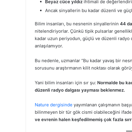
Beyaz cüce yıldız
ihtimali de değerlendiri
Ancak sinyallerin bu kadar düzenli ve güç
Bilim insanları, bu nesnenin sinyallerinin
44 da
nitelendiriyorlar. Çünkü tipik pulsarlar genelli
kadar uzun periyodun, güçlü ve düzenli radyo da
anlaşılamıyor.
Bu nedenle, uzmanlar “Bu kadar yavaş bir nesne
sorusunu araştırmanın kilit noktası olarak görüy
Yani bilim insanları için sır şu:
Normalde bu kad
düzenli radyo dalgası yayması beklenmez.
Nature dergisinde
yayımlanan çalışmanın başy
bilinmeyen bir tür gök cismi olabileceğini ifad
ve evrenin halen keşfedilmemiş çok fazla sırr