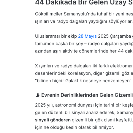
44 Dakikada Bir Gelen Uzay S
Gökbilimciler Samanyolu’nda tuhaf bir yeni nes
ışınları ve radyo dalgaları yaydığını söylüyorlar.
Uluslararası bir ekip
28 Mayıs
2025 Çarşamba gün
tamamen başka bir şey – radyo dalgaları yaydığı 
azından aşırı aktivite dönemlerinde her 44 daki
X ışınları ve radyo dalgaları iki farklı elektr
desenlerindeki korelasyon, diğer gizemli gözlem
“bilinen hiçbir Galaktik nesneye benzemeyen” o
📡 Evrenin Derinliklerinden Gelen Gizemli
2025 yılı, astronomi dünyası için tarihi bir keşf
gelen düzenli bir sinyali analiz ederek, Saman
sinyali gönderen
gizemli bir gök cismi keşfett
için ne olduğu kesin olarak bilinmiyor.