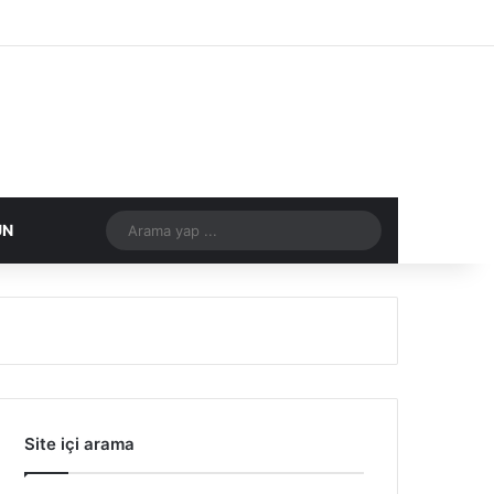
Facebook
X
Flickr
Tumblr
Vimeo
Instagram
RSS
Arama
DIĞER
ÜN
yap
...
Site içi arama