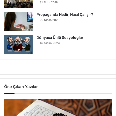
31 Ekim 2019
Propaganda Nedir, Nasıl Çalışır?
29 Nisan 2023
Dünyaca Ünlü Sosyologlar
14 Kasım 2024
Öne Çıkan Yazılar
7
A
y