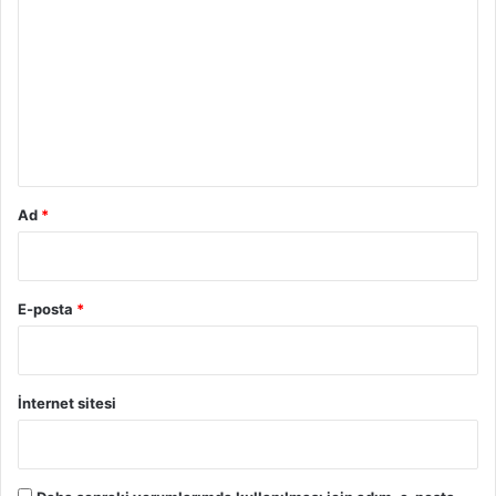
o
r
u
m
*
Ad
*
E-posta
*
İnternet sitesi