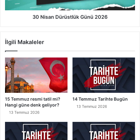
n
D
ü
r
30 Nisan Dürüstlük Günü 2026
ü
s
t
İlgili Makaleler
l
ü
k
G
ü
n
ü
2
0
15 Temmuz resmi tatil mi?
14 Temmuz Tarihte Bugün
2
Hangi güne denk geliyor?
13 Temmuz 2026
6
13 Temmuz 2026