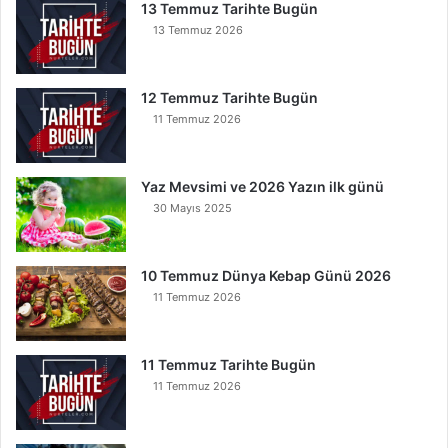
B
13 Temmuz Tarihte Bugün
u
13 Temmuz 2026
n
u
O
12 Temmuz Tarihte Bugün
k
11 Temmuz 2026
u
y
a
Yaz Mevsimi ve 2026 Yazın ilk günü
n
30 Mayıs 2025
K
u
r
t
10 Temmuz Dünya Kebap Günü 2026
u
11 Temmuz 2026
l
u
r
11 Temmuz Tarihte Bugün
11 Temmuz 2026