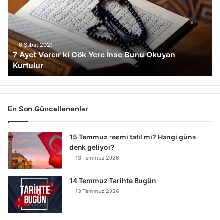
e
t
V
a
r
6 Şubat 2021
7 Ayet Vardır ki Gök Yere İnse Bunu Okuyan
d
Kurtulur
ı
r
k
i
G
En Son Güncellenenler
ö
k
15 Temmuz resmi tatil mi? Hangi güne
Y
denk geliyor?
e
r
13 Temmuz 2026
e
İ
14 Temmuz Tarihte Bugün
n
13 Temmuz 2026
s
e