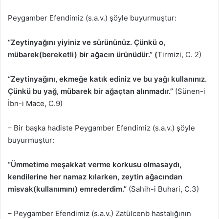
Peygamber Efendimiz (s.a.v.) şöyle buyurmuştur:
“Zeytinyağını yiyiniz ve sürününüz. Çünkü o,
mübarek(bereketli) bir ağacın ürünüdür.” (
Tirmizi, C. 2)
“Zeytinyağını, ekmeğe katık ediniz ve bu yağı kullanınız.
Çünkü bu yağ, mübarek bir ağaçtan alınmadır.”
(Sünen-i
İbn-i Mace, C.9)
– Bir başka hadiste Peygamber Efendimiz (s.a.v.) şöyle
buyurmuştur:
“Ümmetime meşakkat verme korkusu olmasaydı,
kendilerine her namaz kılarken, zeytin ağacından
misvak(kullanımını) emrederdim.”
(Sahih-i Buhari, C.3)
– Peygamber Efendimiz (s.a.v.) Zatülcenb hastalığının