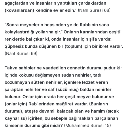
ağaçlardan ve insanların yaptıkları çardaklardan
(kovanlardan) kendine evler edin.”
(Nahl Suresi 68)
“Sonra meyvelerin hepsinden ye de Rabbinin sana
kolaylaştırdığı yollarına gir.” Onların karınlarından çeşitli
renklerde bal çıkar ki, onda insanlar için şifa vardır.
Şüphesiz bunda düşünen bir (toplum) için bir ibret vardır.
(Nahl Suresi 69)
Takva sahiplerine vaadedilen cennetin durumu şudur ki;
içinde kokusu değişmeyen sudan nehirler, tadı
bozulmayan sütten nehirler, içenlere lezzet veren
şaraptan nehirler ve saf (süzülmüş) baldan nehirler
bulunur. Onlar için orada her çeşit meyve bulunur ve
(onlar için) Rab’lerinden mağfiret vardır. (Bunların
durumu), ateşte devamlı kalacak olan ve hamîm (sıcak
kaynar su) içirilen, bu sebeple bağırsakları parçalanan
kimsenin durumu gibi midir?
(Muhammed Suresi 15)