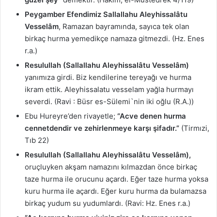
Peygamber Efendimiz Sallallahu Aleyhissalâtu
Vesselâm
, Ramazan bayramında, sayıca tek olan
birkaç hurma yemedikçe namaza gitmezdi. (Hz. Enes
r.a.)
Resulullah (Sallallahu Aleyhissalâtu Vesselâm)
yanımıza girdi. Biz kendilerine tereyağı ve hurma
ikram ettik. Aleyhissalatu vesselam yağla hurmayı
severdi. (Ravi : Büsr es-Sülemi`nin iki oğlu (R.A.))
Ebu Hureyre’den rivayetle;
“Acve denen hurma
cennetdendir ve zehirlenmeye karşı şifadır.”
(Tirmızi,
Tıb 22)
Resulullah (Sallallahu Aleyhissalâtu Vesselâm),
oruçluyken akşam namazını kılmazdan önce birkaç
taze hurma ile orucunu açardı. Eğer taze hurma yoksa
kuru hurma ile açardı. Eğer kuru hurma da bulamazsa
birkaç yudum su yudumlardı. (Ravi: Hz. Enes r.a.)