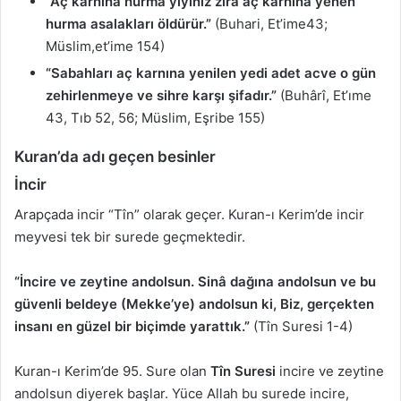
“Aç karnına hurma yiyiniz zira aç karnına yenen
hurma asalakları öldürür.”
(Buhari, Et’ime43;
Müslim,et’ime 154)
“Sabahları aç karnına yenilen yedi adet acve o gün
zehirlenmeye ve sihre karşı şifadır.”
(Buhârî, Et’ıme
43, Tıb 52, 56; Müslim, Eşribe 155)
Kuran’da adı geçen besinler
İncir
Arapçada incir “Tîn” olarak geçer. Kuran-ı Kerim’de incir
meyvesi tek bir surede geçmektedir.
“İncire ve zeytine andolsun. Sinâ dağına andolsun ve bu
güvenli beldeye (Mekke’ye) andolsun ki, Biz, gerçekten
insanı en güzel bir biçimde yarattık.”
(Tîn Suresi 1-4)
Kuran-ı Kerim’de 95. Sure olan
Tîn Suresi
incire ve zeytine
andolsun diyerek başlar. Yüce Allah bu surede incire,