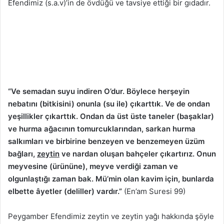
Efendimiz (s.a.v)’in de övdüğü ve tavsiye ettiği bir gıdadır.
“Ve semadan suyu indiren O’dur. Böylece herşeyin
nebatını (bitkisini) onunla (su ile) çıkarttık. Ve de ondan
yeşillikler çıkarttık. Ondan da üst üste taneler (başaklar)
ve hurma ağacının tomurcuklarından, sarkan hurma
salkımları ve birbirine benzeyen ve benzemeyen üzüm
bağları,
zeytin
ve nardan oluşan bahçeler çıkartırız. Onun
meyvesine (ürününe), meyve verdiği zaman ve
olgunlaştığı zaman bak. Mü’min olan kavim için, bunlarda
elbette âyetler (deliller) vardır.”
(En’am Suresi 99)
Peygamber Efendimiz zeytin ve zeytin yağı hakkında şöyle