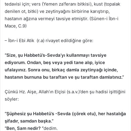
tedavisi için; vers (Yemen za’feranı bitkisi), kust (topalak
denilen ot, bitki) ve zeytinyağını birbirine karıştırıp,
hastanın ağzına vermeyi tavsiye etmiştir. (Sünen-i İbn-i
Mace, C.9)
– İbn-i Ebi Atik (r.a) rivayet edildiğine göre:
“Size, şu Habbetü’s-Sevda’yı kullanmayı tavsiye
ediyorum. Ondan, beş veya yedi tane alıp, iyice
ufalayınız. Sonra onu, birkaç damla zeytinyağı içinde,
hastanın burnuna bu taraftan ve şu taraftan damlatınız.”
Çünkü Hz. Aişe, Allah’ın Elçisi (s.a.v.)’den şu hadisi işittiğini
söyler:
“Şüphesiz şu Habbetü’s -Sevda (çörek otu), her hastalığa
şifadır, samdan başka.”
“Ben, Sam nedir? “
dedim.