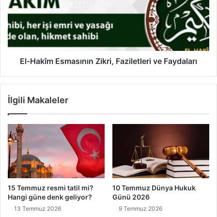
n
a
d
k
i
î
r
m
m
E
e
s
El-Hakîm Esmasının Zikri, Faziletleri ve Faydaları
k
m
i
a
ç
s
İlgili Makaleler
i
ı
n
n
E
ı
s
n
m
Z
a
i
ü
k
l
r
H
i
15 Temmuz resmi tatil mi?
10 Temmuz Dünya Hukuk
ü
,
Hangi güne denk geliyor?
Günü 2026
s
F
13 Temmuz 2026
9 Temmuz 2026
n
a