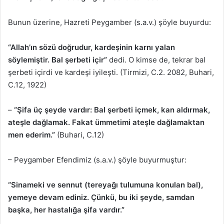
Bunun üzerine, Hazreti Peygamber (s.a.v.) şöyle buyurdu:
“Allah’ın sözü doğrudur, kardeşinin karnı yalan
söylemiştir. Bal şerbeti içir”
dedi. O kimse de, tekrar bal
şerbeti içirdi ve kardeşi iyileşti. (Tirmizi, C.2. 2082, Buhari,
C.12, 1922)
–
“Şifa üç şeyde vardır: Bal şerbeti içmek, kan aldırmak,
ateşle dağlamak. Fakat ümmetimi ateşle dağlamaktan
men ederim.”
(Buhari, C.12)
– Peygamber Efendimiz (s.a.v.) şöyle buyurmuştur:
“Sinameki ve sennut (tereyağı tulumuna konulan bal),
yemeye devam ediniz. Çünkü, bu iki şeyde, samdan
başka, her hastalığa şifa vardır.”