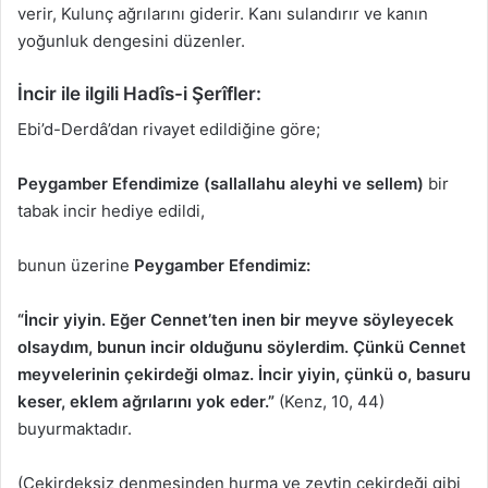
verir, Kulunç ağrılarını giderir. Kanı sulandırır ve kanın
yoğunluk dengesini düzenler.
İncir ile ilgili Hadîs-i Şerîfler:
Ebi’d-Derdâ’dan rivayet edildiğine göre;
Peygamber Efendimize (sallallahu aleyhi ve sellem)
bir
tabak incir hediye edildi,
bunun üzerine
Peygamber Efendimiz:
“İncir yiyin. Eğer Cennet’ten inen bir meyve söyleyecek
olsaydım, bunun incir olduğunu söylerdim. Çünkü Cennet
meyvelerinin çekirdeği olmaz.
İncir yiyin, çünkü o, basuru
keser, eklem ağrılarını yok eder.”
(Kenz, 10, 44)
buyurmaktadır.
(Çekirdeksiz denmesinden hurma ve zeytin çekirdeği gibi