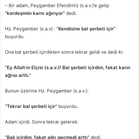
– Bir adam, Peygamber Efendimiz (s.a.v.)’e gelip
“kardeşimin karnı ağırıyor”
dedi.
Hz. Peygamber (s.a.v) :
“Kendisine bal şerbeti içir”
buyurdu.
Ona bal şerbeti içirdikten sonra tekrar geldi ve dedi ki:
“Ey Allah’ın Elçisi (s.a.v.)! Bal şerbeti içirdim, fakat karın
ağrısı arttı.”
Bunun üzerine Hz. Peygamber (s.a.v.):
“Tekrar bal şerbeti içir”
buyurdu.
Adam içirdi. Sonra tekrar gelerek:
“Balı içirdim, fakat ağrı geçmedi arttı”
dedi.