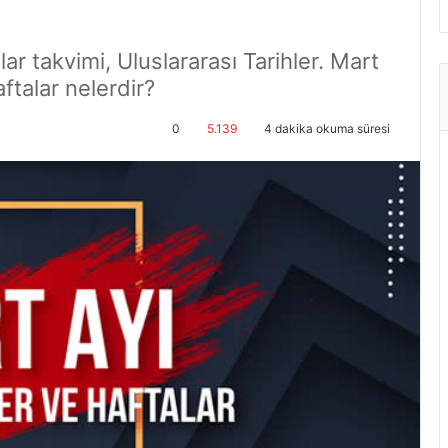
r takvimi, Uluslararası Tarihler. Mart
ftalar nelerdir?
0
5.139
4 dakika okuma süresi