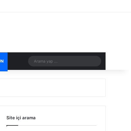
Facebook
X
Flickr
Tumblr
Vimeo
Instagram
RSS
Arama
ÜN
DIĞER
yap
...
Site içi arama