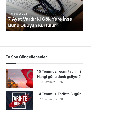
V
a
6 Şubat 2021
r
7 Ayet Vardır ki Gök Yere İnse
d
Bunu Okuyan Kurtulur
ı
r
k
i
G
ö
En Son Güncellenenler
k
Y
e
15 Temmuz resmi tatil mi?
r
Hangi güne denk geliyor?
e
13 Temmuz 2026
İ
n
14 Temmuz Tarihte Bugün
s
13 Temmuz 2026
e
B
u