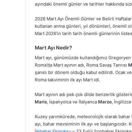
ayındaki önemli günler ve tarihler hakkında size 
2026 Mart Ayı Önemli Günler ve Belirli Haftala
kutlanan anma günleri, yıl dönümleri, önemli olayl
Mart 2026’in tarih tarih önemli günlerinin liste
Mart Ayı Nedir?
Mart ayı, günümüzde kullandığımız Gregoryen Ta
Roma’da Mart ayının adı, Roma Savaş Tanrısı
M
şanslı bir dönem olduğu kabul edilirdi. Ocak v
Roma takviminin ilk ayı Mart idi.
Mart ayının adı pek çok dilde benzerlik göster
Maris
, İspanyolca ve İtalyanca
Marzo
, İngilizc
Kuzey yarımkürede, meteorolojik olarak bahar b
ayı, bahar mevsiminin ilk ayı ve başlangıcıdır. 
İlkbahar Ekinoksu
– 23 Eylül Sonbahar Ekinoksu