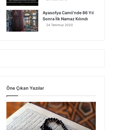
Ayasofya Camii’nde 86 Yıl
Sonra İlk Namaz Kılındı
24 Temmuz 2020
Öne Çıkan Yazılar
7
A
y
e
t