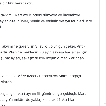
bir fikir verecektir.
r takvimi, Mart ayı içindeki dünyada ve ülkemizde
ar, özel günler, şenlik ve etkinlik detaylı tarihleri. İşte
si…
kvimi’ne göre yılın 3. ayı olup 31 gün çeker. Antik
artius’ten
gelmektedir. Bu ayın savaşa başlamak için
e şubat ayları, savaşmak için uygun olmadıklarından
ir. Almanca
März
(Maerz), Fransızca
Mars
, Arapça
e
March
aşlangıcı Mart ayının ilk gününde gerçekleşir. Mart
Kuzey Yarımküre’de yaklaşık olarak 21 Mart tarihi
‘dur.