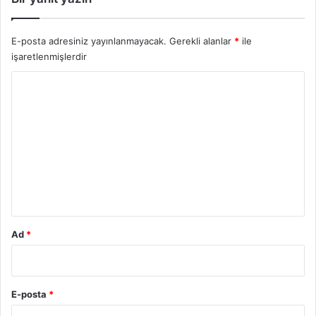
E-posta adresiniz yayınlanmayacak.
Gerekli alanlar
*
ile
işaretlenmişlerdir
Y
o
r
u
m
*
Ad
*
E-posta
*