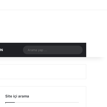
Facebook
X
Flickr
Tumblr
Vimeo
Instagram
RSS
Arama
ÜN
DIĞER
yap
...
Site içi arama