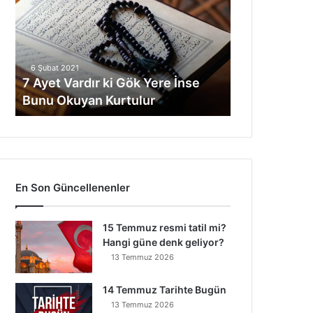
e
t
V
a
6 Şubat 2021
r
7 Ayet Vardır ki Gök Yere İnse
d
Bunu Okuyan Kurtulur
ı
r
k
i
G
ö
En Son Güncellenenler
k
Y
e
15 Temmuz resmi tatil mi?
r
Hangi güne denk geliyor?
e
13 Temmuz 2026
İ
n
14 Temmuz Tarihte Bugün
s
13 Temmuz 2026
e