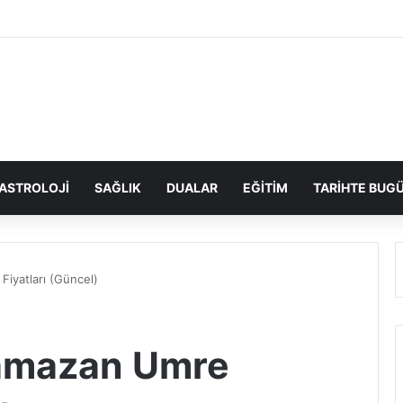
ASTROLOJI
SAĞLIK
DUALAR
EĞITIM
TARIHTE BUG
iyatları (Güncel)
amazan Umre