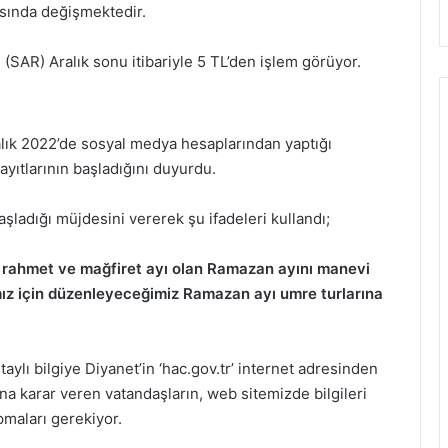
asında değişmektedir.
i (SAR) Aralık sonu itibariyle 5 TL’den işlem görüyor.
Aralık 2022’de sosyal medya hesaplarından yaptığı
ayıtlarının başladığını duyurdu.
aşladığı müjdesini vererek şu ifadeleri kullandı;
et, rahmet ve mağfiret ayı olan Ramazan ayını manevi
mız için düzenleyeceğimiz Ramazan ayı umre turlarına
ylı bilgiye Diyanet’in ‘hac.gov.tr’ internet adresinden
a karar veren vatandaşların, web sitemizde bilgileri
pmaları gerekiyor.