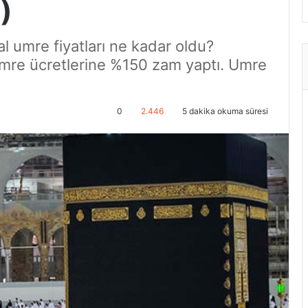
)
 umre fiyatları ne kadar oldu?
 umre ücretlerine %150 zam yaptı. Umre
0
2.446
5 dakika okuma süresi