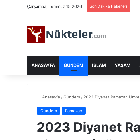
Çarşamba, Temmuz 15 2026
Son Dakika Haberleri
ANASAYFA
GÜNDEM
İSLAM
YAŞAM
Anasayfa
/
Gündem
/
2023 Diyanet Ramazan Umre F
Gündem
Ramazan
2023 Diyanet R