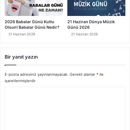
2026 Babalar Günü Kutlu
21 Haziran Dünya Müzik
Olsun! Babalar Günü Nedir?
Günü 2026
21 Haziran 2026
21 Haziran 2026
Bir yanıt yazın
E-posta adresiniz yayınlanmayacak.
Gerekli alanlar
*
ile
işaretlenmişlerdir
Y
o
r
u
m