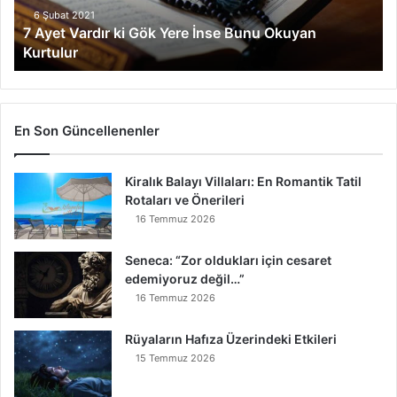
r
6 Şubat 2021
7 Ayet Vardır ki Gök Yere İnse Bunu Okuyan
d
Kurtulur
ı
r
k
i
G
En Son Güncellenenler
ö
k
Kiralık Balayı Villaları: En Romantik Tatil
Y
Rotaları ve Önerileri
e
r
16 Temmuz 2026
e
İ
Seneca: “Zor oldukları için cesaret
n
edemiyoruz değil…”
s
16 Temmuz 2026
e
B
Rüyaların Hafıza Üzerindeki Etkileri
u
15 Temmuz 2026
n
u