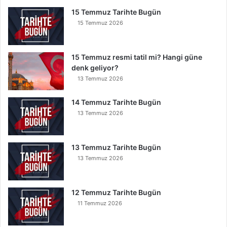
O
15 Temmuz Tarihte Bugün
k
15 Temmuz 2026
u
y
a
15 Temmuz resmi tatil mi? Hangi güne
n
denk geliyor?
K
13 Temmuz 2026
u
r
t
14 Temmuz Tarihte Bugün
u
13 Temmuz 2026
l
u
r
13 Temmuz Tarihte Bugün
13 Temmuz 2026
12 Temmuz Tarihte Bugün
11 Temmuz 2026