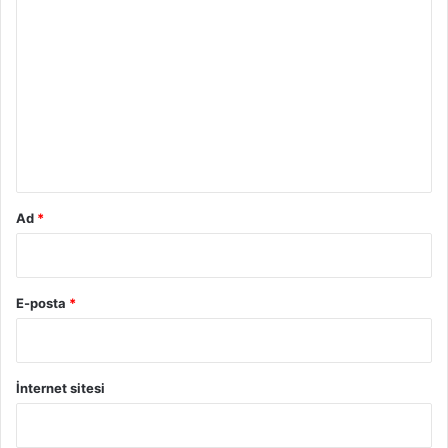
Y
o
r
u
m
*
Ad
*
E-posta
*
İnternet sitesi