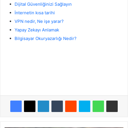
Dijital Güvenliğinizi Sağlayın
İnternetin kısa tarihi
VPN nedir, Ne işe yarar?
Yapay Zekayı Anlamak
Bilgisayar Okuryazarlığı Nedir?
Facebook
X
LinkedIn
Tumblr
Reddit
Skype
WhatsApp
E-Posta ile payla