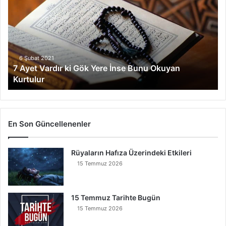
Vardır
ki
Gök
Yere
İnse
Bunu
6 Şubat 2021
7 Ayet Vardır ki Gök Yere İnse Bunu Okuyan
Okuyan
Kurtulur
Kurtulur
En Son Güncellenenler
Rüyaların Hafıza Üzerindeki Etkileri
15 Temmuz 2026
15 Temmuz Tarihte Bugün
15 Temmuz 2026