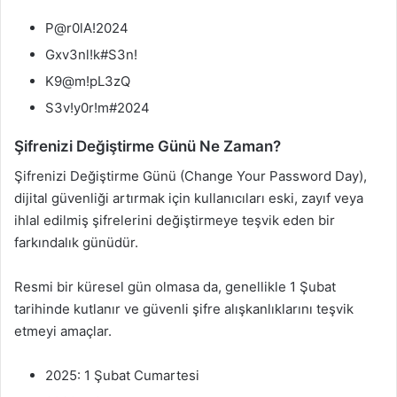
P@r0lA!2024
Gxv3nl!k#S3n!
K9@m!pL3zQ
S3v!y0r!m#2024
Şifrenizi Değiştirme Günü Ne Zaman?
Şifrenizi Değiştirme Günü (Change Your Password Day),
dijital güvenliği artırmak için kullanıcıları eski, zayıf veya
ihlal edilmiş şifrelerini değiştirmeye teşvik eden bir
farkındalık günüdür.
Resmi bir küresel gün olmasa da, genellikle 1 Şubat
tarihinde kutlanır ve güvenli şifre alışkanlıklarını teşvik
etmeyi amaçlar.
2025: 1 Şubat Cumartesi