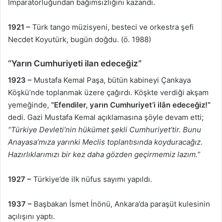
İmparatorluğundan bağımsızlığını kazandı.
1921 –
Türk tango müzisyeni, besteci ve orkestra şefi
Necdet Koyutürk, bugün doğdu. (ö. 1988)
“Yarın Cumhuriyeti ilan edeceğiz”
1923 –
Mustafa Kemal Paşa, bütün kabineyi Çankaya
Köşkü’nde toplanmak üzere çağırdı. Köşkte verdiği akşam
yemeğinde,
“Efendiler, yarın Cumhuriyet’i ilân edeceğiz!”
dedi. Gazi Mustafa Kemal açıklamasına şöyle devam etti;
“Türkiye Devleti’nin hükümet şekli Cumhuriyet’tir. Bunu
Anayasa’mıza yarınki Meclis toplantısında koyduracağız.
Hazırlıklarımızı bir kez daha gözden geçirmemiz lazım.”
1927 –
Türkiye’de ilk nüfus sayımı yapıldı.
1937 –
Başbakan İsmet İnönü, Ankara’da paraşüt kulesinin
açılışını yaptı.