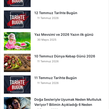
u
O
12 Temmuz Tarihte Bugün
k
11 Temmuz 2026
u
y
a
Yaz Mevsimi ve 2026 Yazın ilk günü
n
30 Mayıs 2025
K
u
r
t
10 Temmuz Dünya Kebap Günü 2026
u
11 Temmuz 2026
l
u
r
11 Temmuz Tarihte Bugün
11 Temmuz 2026
Doğa Sesleriyle Uyumak Neden Mutluluk
Veriyor? Bilimin Açıkladığı 6 Neden