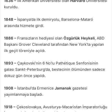
1636 –
İlk Amerikan üniversitesi olan
Harvard
Üniversitesi
kuruldu.
1848 –
İspanya’da ilk demiryolu, Barselona-Mataró
arasında hizmete girdi.
1886 –
Fransızların hediyesi olan
Özgürlük Heykeli
, ABD
Başkanı Grover Cleveland tarafından New York’ta yapılan
ilk geçit töreniyle açıldı.
1893 –
Çaykovski’nin 6 No’lu Pathétique Senfonisinin
galası Sankt-Peterburg’da, bestecinin ölümünden sadece
dokuz gün önce yapıldı.
1908 –
İstanbul’da Ermenice
Jamanak
gazetesi
yayımlanmaya başladı.
1918 –
Çekoslovakya, Avusturya-Macaristan İmparatorluğu