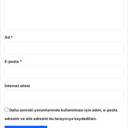
u
m
*
Ad
*
E-posta
*
İnternet sitesi
Daha sonraki yorumlarımda kullanılması için adım, e-posta
adresim ve site adresim bu tarayıcıya kaydedilsin.