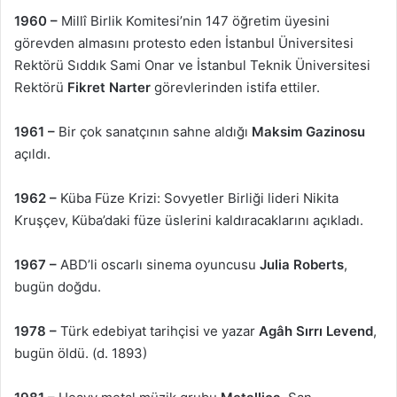
1960 –
Millî Birlik Komitesi’nin 147 öğretim üyesini
görevden almasını protesto eden İstanbul Üniversitesi
Rektörü Sıddık Sami Onar ve İstanbul Teknik Üniversitesi
Rektörü
Fikret Narter
görevlerinden istifa ettiler.
1961 –
Bir çok sanatçının sahne aldığı
Maksim Gazinosu
açıldı.
1962 –
Küba Füze Krizi: Sovyetler Birliği lideri Nikita
Kruşçev, Küba’daki füze üslerini kaldıracaklarını açıkladı.
1967 –
ABD’li oscarlı sinema oyuncusu
Julia Roberts
,
bugün doğdu.
1978 –
Türk edebiyat tarihçisi ve yazar
Agâh Sırrı Levend
,
bugün öldü. (d. 1893)