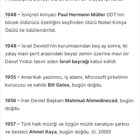
1948 –
İsviçreli kimyacı
Paul Hermann Müller
DDT’nin
böcek öldürücü özelliğini keşfinden ötürü Nobel Kimya
Ödülü ile ödüllendirildi.
1948 –
İsrail Devleti’nin kurulmasından beş ay sonra; iki
yatay mavi şerit arasındaki beyaz zemin üzerine mavi bir
Davut Yıldızı tasvir eden
İsrail bayrağı
kabul edildi.
1955 –
Amerikalı yazılımcı, iş adamı, Microsoft şirketinin
kurucusu ve sahibi
Bill Gates
, bugün doğdu.
1956 –
İran Devlet Başkanı
Mahmud Ahmedinecad
, bugün
doğdu.
1957 –
Türk halk müziği ve özgün müzik sanatçısı şarkıcı
ve besteci
Ahmet Kaya
, bugün doğdu. (ö. 2000)