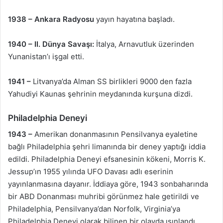
1938 –
Ankara Radyosu
yayın hayatına başladı.
1940 –
II. Dünya Savaşı:
İtalya, Arnavutluk üzerinden
Yunanistan’ı işgal etti.
1941 –
Litvanya’da Alman SS birlikleri 9000 den fazla
Yahudiyi Kaunas şehrinin meydanında kurşuna dizdi.
Philadelphia Deneyi
1943 –
Amerikan donanmasının Pensilvanya eyaletine
bağlı Philadelphia şehri limanında bir deney yaptığı iddia
edildi. Philadelphia Deneyi efsanesinin kökeni, Morris K.
Jessup’ın 1955 yılında UFO Davası adlı eserinin
yayınlanmasına dayanır. İddiaya göre, 1943 sonbaharında
bir ABD Donanması muhribi görünmez hale getirildi ve
Philadelphia, Pensilvanya’dan Norfolk, Virginia’ya
Philadelphia Deneyi olarak bilinen bir olayda ışınlandı.