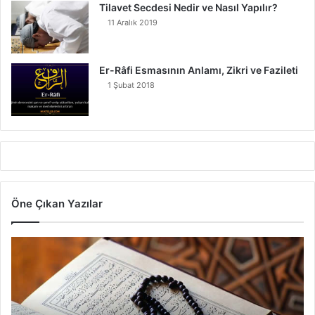
Tilavet Secdesi Nedir ve Nasıl Yapılır?
11 Aralık 2019
Er-Râfi Esmasının Anlamı, Zikri ve Fazileti
1 Şubat 2018
Öne Çıkan Yazılar
7
A
y
e
t