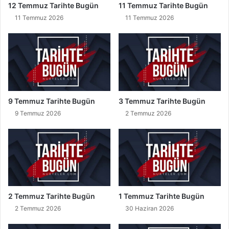
12 Temmuz Tarihte Bugün
11 Temmuz Tarihte Bugün
e
11 Temmuz 2026
11 Temmuz 2026
s
a
j
l
a
r
ı
v
9 Temmuz Tarihte Bugün
3 Temmuz Tarihte Bugün
e
9 Temmuz 2026
2 Temmuz 2026
Ş
i
i
r
l
e
r
i
2 Temmuz Tarihte Bugün
1 Temmuz Tarihte Bugün
2
2 Temmuz 2026
30 Haziran 2026
0
2