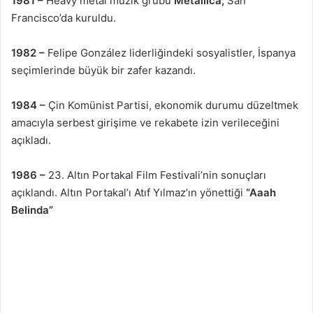
1981 –
Heavy metal müzik grubu
Metallica,
San
Francisco’da kuruldu.
1982 –
Felipe González liderliğindeki sosyalistler, İspanya
seçimlerinde büyük bir zafer kazandı.
1984 –
Çin Komünist Partisi, ekonomik durumu düzeltmek
amacıyla serbest girişime ve rekabete izin verileceğini
açıkladı.
1986 –
23. Altın Portakal Film Festivali’nin sonuçları
açıklandı. Altın Portakal’ı Atıf Yılmaz’ın yönettiği
“Aaah
Belinda”