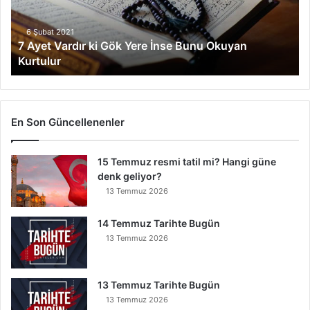
V
a
r
6 Şubat 2021
7 Ayet Vardır ki Gök Yere İnse Bunu Okuyan
d
Kurtulur
ı
r
k
i
G
En Son Güncellenenler
ö
k
15 Temmuz resmi tatil mi? Hangi güne
Y
denk geliyor?
e
r
13 Temmuz 2026
e
İ
14 Temmuz Tarihte Bugün
n
13 Temmuz 2026
s
e
B
13 Temmuz Tarihte Bugün
u
13 Temmuz 2026
n