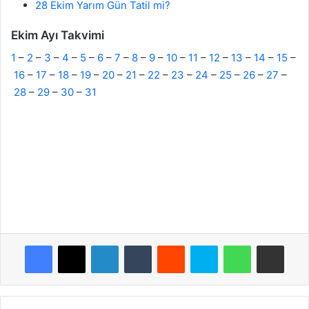
28 Ekim Yarım Gün Tatil mi?
Ekim Ayı Takvimi
1
–
2
–
3
–
4
–
5
–
6
–
7
–
8
–
9
–
10
–
11
–
12
–
13
–
14
–
15
–
16
–
17
–
18
–
19
–
20
–
21
–
22
–
23
–
24
–
25
–
26
–
27
–
28
–
29
–
30
–
31
Facebook
X
LinkedIn
Tumblr
Reddit
Skype
WhatsApp
E-Posta ile paylaş