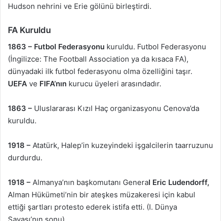
Hudson nehrini ve Erie gölünü birleştirdi.
FA Kuruldu
1863 –
Futbol Federasyonu
kuruldu. Futbol Federasyonu
(İngilizce: The Football Association ya da kısaca FA),
dünyadaki ilk futbol federasyonu olma özelliğini taşır.
UEFA
ve
FIFA’nın
kurucu üyeleri arasındadır.
1863 –
Uluslararası Kızıl Haç organizasyonu Cenova’da
kuruldu.
1918 –
Atatürk, Halep’in kuzeyindeki işgalcilerin taarruzunu
durdurdu.
1918 –
Almanya’nın başkomutanı Genera
l Eric Ludendorff,
Alman Hükümeti’nin bir ateşkes müzakeresi için kabul
ettiği şartları protesto ederek istifa etti. (I. Dünya
Savaşı’nın sonu)