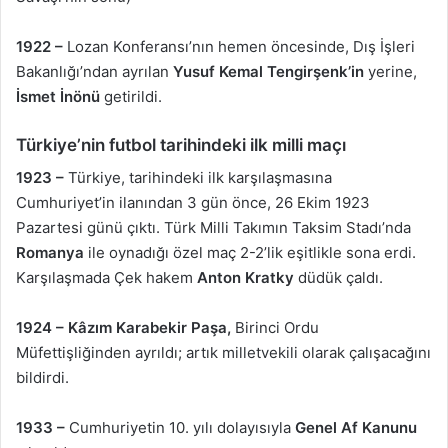
1922 –
Lozan Konferansı’nın hemen öncesinde, Dış İşleri
Bakanlığı’ndan ayrılan
Yusuf Kemal Tengirşenk’in
yerine,
İsmet İnönü
getirildi.
Türkiye’nin futbol tarihindeki ilk milli maçı
1923 –
Türkiye, tarihindeki ilk karşılaşmasına
Cumhuriyet’in ilanından 3 gün önce, 26 Ekim 1923
Pazartesi günü çıktı. Türk Milli Takımın Taksim Stadı’nda
Romanya
ile oynadığı özel maç 2-2’lik eşitlikle sona erdi.
Karşılaşmada Çek hakem
Anton Kratky
düdük çaldı.
1924 – Kâzım Karabekir Paşa,
Birinci Ordu
Müfettişliğinden ayrıldı; artık milletvekili olarak çalışacağını
bildirdi.
1933 –
Cumhuriyetin 10. yılı dolayısıyla
Genel Af Kanunu