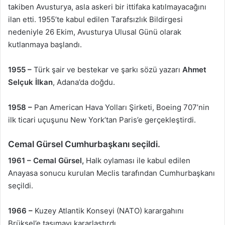
takiben Avusturya, asla askeri bir ittifaka katılmayacağını
ilan etti. 1955’te kabul edilen Tarafsızlık Bildirgesi
nedeniyle 26 Ekim, Avusturya Ulusal Günü olarak
kutlanmaya başlandı.
1955 –
Türk şair ve bestekar ve şarkı sözü yazarı
Ahmet
Selçuk İlkan
, Adana’da doğdu.
1958 –
Pan American Hava Yolları Şirketi, Boeing 707’nin
ilk ticari uçuşunu New York’tan Paris’e gerçekleştirdi.
Cemal Gürsel
Cumhurbaşkanı seçildi.
1961 –
Cemal Gürsel,
Halk oylaması ile kabul edilen
Anayasa sonucu kurulan Meclis tarafından Cumhurbaşkanı
seçildi.
1966 –
Kuzey Atlantik Konseyi (NATO) karargahını
Brüksel’e taşımayı kararlaştırdı.