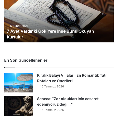
e
t
V
a
r
6 Şubat 2021
7 Ayet Vardır ki Gök Yere İnse Bunu Okuyan
d
Kurtulur
ı
r
k
i
G
En Son Güncellenenler
ö
k
Kiralık Balayı Villaları: En Romantik Tatil
Y
Rotaları ve Önerileri
e
r
16 Temmuz 2026
e
İ
Seneca: “Zor oldukları için cesaret
n
edemiyoruz değil…”
s
16 Temmuz 2026
e