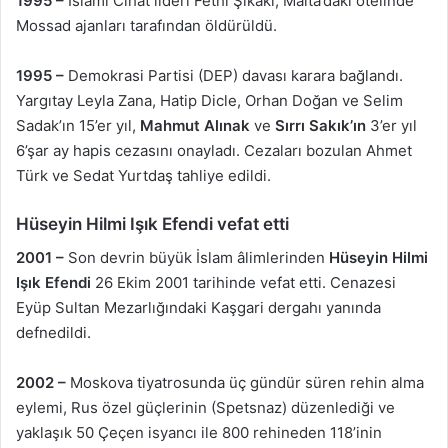
1995 –
İslami Cihat lideri Fethi Şikaki, Malta’daki otelinde
Mossad ajanları tarafından öldürüldü.
1995 –
Demokrasi Partisi (DEP) davası karara bağlandı.
Yargıtay Leyla Zana, Hatip Dicle, Orhan Doğan ve Selim
Sadak’ın 15’er yıl,
Mahmut Alınak
ve
Sırrı Sakık’ın
3’er yıl
6’şar ay hapis cezasını onayladı. Cezaları bozulan Ahmet
Türk ve Sedat Yurtdaş tahliye edildi.
Hüseyin Hilmi Işık Efendi vefat etti
2001 –
Son devrin büyük İslam âlimlerinden
Hüseyin Hilmi
Işık Efendi
26 Ekim 2001 tarihinde vefat etti. Cenazesi
Eyüp Sultan Mezarlığındaki Kaşgari dergahı yanında
defnedildi.
2002 –
Moskova tiyatrosunda üç gündür süren rehin alma
eylemi, Rus özel güçlerinin (Spetsnaz) düzenlediği ve
yaklaşık 50 Çeçen isyancı ile 800 rehineden 118’inin