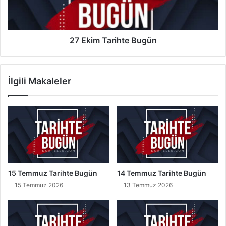
a
T
G
a
ü
r
n
i
27 Ekim Tarihte Bugün
ü
h
2
t
0
e
İlgili Makaleler
2
B
5
u
g
ü
n
15 Temmuz Tarihte Bugün
14 Temmuz Tarihte Bugün
15 Temmuz 2026
13 Temmuz 2026