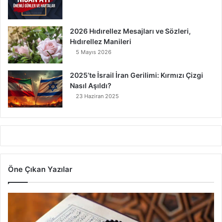
2026 Hıdırellez Mesajları ve Sözleri,
Hıdırellez Manileri
5 Mayıs 2026
2025’te İsrail İran Gerilimi: Kırmızı Çizgi
Nasıl Aşıldı?
23 Haziran 2025
Öne Çıkan Yazılar
7
A
y