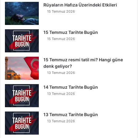
B
Rüyaların Hafıza Üzerindeki Etkileri
u
15 Temmuz 2026
n
u
O
15 Temmuz Tarihte Bugün
k
15 Temmuz 2026
u
y
a
15 Temmuz resmi tatil mi? Hangi güne
n
denk geliyor?
K
13 Temmuz 2026
u
r
t
14 Temmuz Tarihte Bugün
u
13 Temmuz 2026
l
u
r
13 Temmuz Tarihte Bugün
13 Temmuz 2026