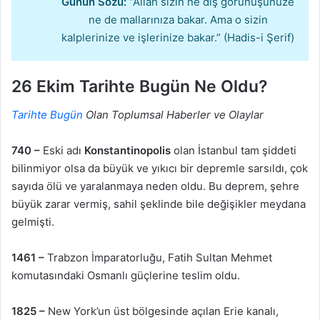
Günün Sözü:
“Allah sizin ne dış görünüşünüze
ne de mallarınıza bakar. Ama o sizin
kalplerinize ve işlerinize bakar.” (Hadis-i Şerif)
26 Ekim Tarihte Bugün Ne Oldu?
Tarihte Bugün
Olan Toplumsal Haberler ve Olaylar
740 –
Eski adı
Konstantinopolis
olan İstanbul tam şiddeti
bilinmiyor olsa da büyük ve yıkıcı bir depremle sarsıldı, çok
sayıda ölü ve yaralanmaya neden oldu. Bu deprem, şehre
büyük zarar vermiş, sahil şeklinde bile değişikler meydana
gelmişti.
1461 –
Trabzon İmparatorluğu, Fatih Sultan Mehmet
komutasındaki Osmanlı güçlerine teslim oldu.
1825 –
New York’un üst bölgesinde açılan Erie kanalı,