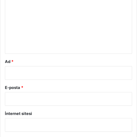
o
r
u
m
*
Ad
*
E-posta
*
İnternet sitesi