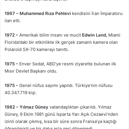
1967 –
Muhammed Rıza Pehlevi
kendisini İran İmparatoru
ilan etti.
1972 –
Amerikalı bilim insanı ve mucit
Edwin Land,
Miami
Florida’daki bir etkinlikte ilk gerçek zamanlı kamera olan
Polaroid SX-70 kamerayı tanıttı.
1975 –
Enver Sedat, ABD’ye resmi ziyarette bulunan ilk
Mısır Devlet Başkanı oldu.
1975 –
Genel nüfus sayımı yapıldı. Türkiye’nin nüfusu
40.347.719 kişi.
1982 –
Yılmaz Güney
vatandaşlıktan çıkarıldı. Yılmaz
Güney, 9 Ekim 1981 günü Isparta Yarı Açık Cezaevi’nden
izinli olarak çıkmış, kısa bir süre sonra Fransa’ya kaçtığı
öğrenilmişti ve bir daha asla geri dönemedi.