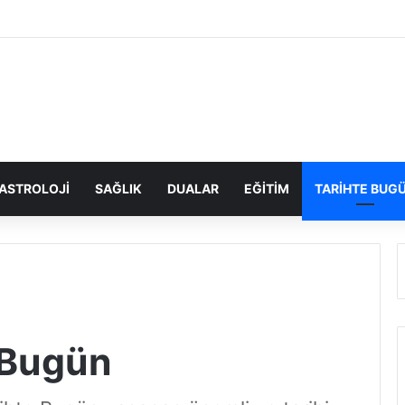
ASTROLOJI
SAĞLIK
DUALAR
EĞITIM
TARIHTE BUG
e Bugün