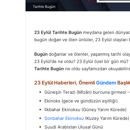
Tarihte Bugün
23 Eylül
Tarihte Bugün
meydana gelen dünyada v
bugün doğan ve ölen ünlüler, 23 Eylül olayları kr
Bugün
doğanlar ve ölenler, yaşanmış tarihi ol
23 Eylül’de ne oldu? 23 Eylül özel bir gün mü
Tarihte Bugün
ne oldu sayfamızdan okuyabilirs
23 Eylül Haberleri, Önemli
Gündem
Başlık
Güneşin Terazi (Mîzân) burcuna girmesi –
Ekinoks (gece ve gündüzün eşitliği)
İlkbahar Ekinoksu (Güney Yarım Kürede)
Sonbahar Ekinoksu
(Kuzey Yarım Kürede)
Suudi Arabistan Ulusal Günü