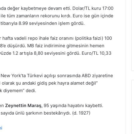
ında değer kaybetmeye devam etti. Dolar/TL kuru 17:00
8 ile tüm zamanların rekorunu kırdı. Euro ise gün içinde
 itibarıyla 8.99 seviyesinden işlem gördü.
fta vadeli repo ihale faiz oranını (politika faizi) 100
 18’e düşürdü. MB faiz indirimine gitmesinin hemen
yüzde 1.2 artışla 8,80 seviyesini gördü. Euro/TL 10,33
w York’ta Türkevi açılışı sonrasında ABD ziyaretine
i olarak şu andaki gidiş pek hayra alamet değil”
dık diyemem” dedi.
yen
Zeynettin Maraş,
95 yaşında hayatını kaybetti.
sayıda ünlü şarkının bestekârıydı. (d. 1927)
mi