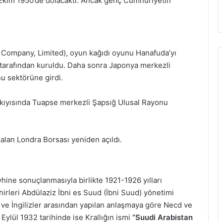
5 Ekim 1950’de dolacaktı. Ancak genç Cumhuriyetin
Company, Limited), oyun kağıdı oyunu Hanafuda’yı
tarafından kuruldu. Daha sonra Japonya merkezli
u sektörüne girdi.
kıyısında Tuapse merkezli Şapsığ Ulusal Rayonu
alan Londra Borsası yeniden açıldı.
hine sonuçlanmasıyla birlikte 1921-1926 yılları
irleri Abdülaziz İbni es Suud (İbni Suud) yönetimi
mi ve İngilizler arasından yapılan anlaşmaya göre Necd ve
Eylül 1932 tarihinde ise Krallığın ismi
“Suudi Arabistan