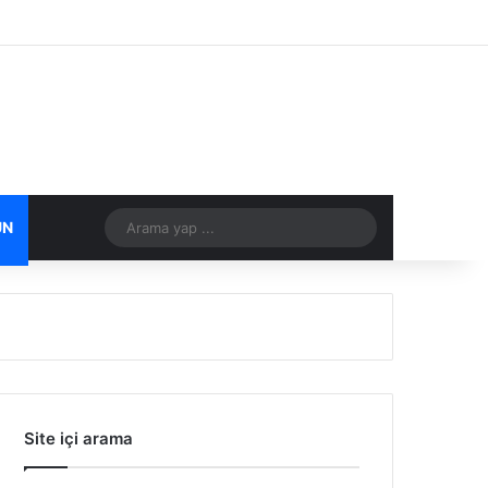
Facebook
X
Flickr
Tumblr
Vimeo
Instagram
RSS
Arama
ÜN
DIĞER
yap
...
Site içi arama