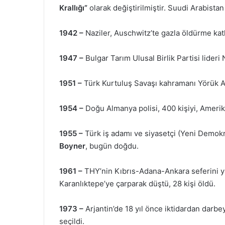
Krallığı”
olarak değiştirilmiştir. Suudi Arabistan 
1942 –
Naziler, Auschwitz’te gazla öldürme katl
1947 –
Bulgar Tarım Ulusal Birlik Partisi lideri 
1951 –
Türk Kurtuluş Savaşı kahramanı Yörük Ali
1954 –
Doğu Almanya polisi, 400 kişiyi, Amerika 
1955 –
Türk iş adamı ve siyasetçi (Yeni Demokr
Boyner
, bugün doğdu.
1961 –
THY’nin Kıbrıs-Adana-Ankara seferini y
Karanlıktepe’ye çarparak düştü, 28 kişi öldü.
1973 –
Arjantin’de 18 yıl önce iktidardan darb
seçildi.