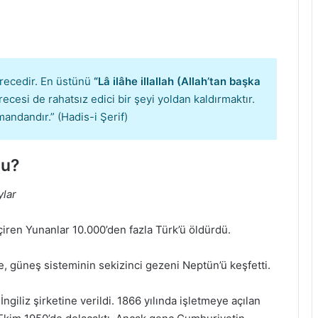
recedir. En üstünü
“Lâ ilâhe illallah (Allah’tan başka
cesi de rahatsız edici bir şeyi yoldan kaldırmaktır.
andandır.” (Hadis-i Şerif)
du?
ylar
çiren Yunanlar 10.000’den fazla Türk’ü öldürdü.
, güneş sisteminin sekizinci gezeni Neptün’ü keşfetti.
İngiliz şirketine verildi. 1866 yılında işletmeye açılan