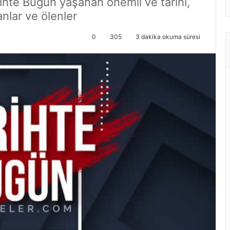
ihte Bugün yaşanan önemli ve tarihi,
nlar ve ölenler
0
305
3 dakika okuma süresi