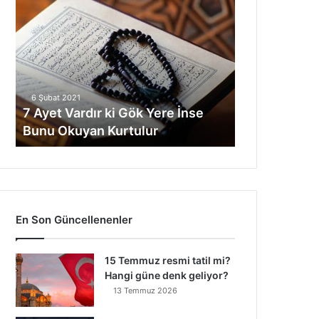
A
y
e
t
V
a
6 Şubat 2021
r
7 Ayet Vardır ki Gök Yere İnse
d
Bunu Okuyan Kurtulur
ı
r
k
i
G
ö
En Son Güncellenenler
k
Y
e
15 Temmuz resmi tatil mi?
r
Hangi güne denk geliyor?
e
13 Temmuz 2026
İ
n