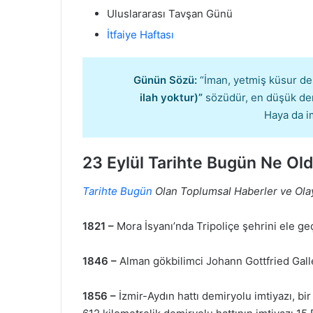
Uluslararası Tavşan Günü
İtfaiye Haftası
Günün Sözü:
“İman, yetmiş küsur de
ilah yoktur)”
sözüdür, en düşük dere
Haya da im
23 Eylül Tarihte Bugün Ne Ol
Tarihte Bugün
Olan Toplumsal Haberler ve Ola
1821 –
Mora İsyanı’nda Tripoliçe şehrini ele ge
1846 –
Alman gökbilimci Johann Gottfried Galle
1856 –
İzmir-Aydın hattı demiryolu imtiyazı, bir 