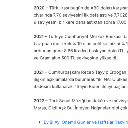
2020 –
Türk lirası bugün de ABD doları karşıs
civarında 7,70 seviyesini ilk defa aştı ve 7,702
9 seviyesini bir kere daha aştıktan sonra 17.00
2021 –
Türkiye Cumhuriyet Merkez Bankası, bir ha
baz puan indirerek % 19 olan politika faizini %
ardından güne 8.66 liradan başlayan dolar/TL, 
ve Gram altın 500 TL seviyesine yükseldi.
2021 –
Cumhurbaşkanı Recep Tayyip Erdoğan, Ne
ilişkin açıklamalarda bulunarak “iki NATO ülkes
ifadesini kullanarak, “Sayın Biden ile iyi başla
2022 –
Türk Sanat Müziği bestekârı ve müzis
Maraş, Gizli Aşk Bu, İnleyen Nağmeler gibi çok 
Eylül Ayı Önemli Günler ve Haftalar Takvi