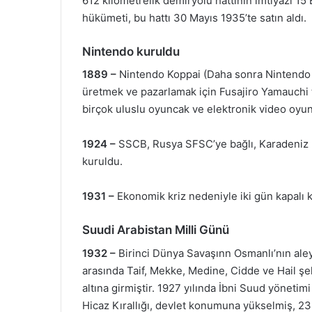
612 kilometrelik demiryolu hattının imtiyazı 1
hükümeti, bu hattı 30 Mayıs 1935’te satın aldı.
Nintendo kuruldu
1889 –
Nintendo Koppai (Daha sonra Nintendo 
üretmek ve pazarlamak için Fusajiro Yamauchi 
birçok uluslu oyuncak ve elektronik video oyun
1924 –
SSCB, Rusya SFSC’ye bağlı, Karadeniz 
kuruldu.
1931 –
Ekonomik kriz nedeniyle iki gün kapalı k
Suudi Arabistan Milli Günü
1932 –
Birinci Dünya Savaşınn Osmanlı’nın aley
arasında Taif, Mekke, Medine, Cidde ve Hail şeh
altına girmiştir. 1927 yılında İbni Suud yöneti
Hicaz Kırallığı, devlet konumuna yükselmiş, 23 