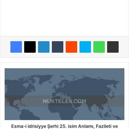
Facebook
X
LinkedIn
Tumblr
Reddit
Skype
WhatsApp
E-Posta ile paylaş
E
s
m
a
-
i
i
d
r
i
Esma-i idrisiyye Şerhi 25. isim Anlamı, Fazileti ve