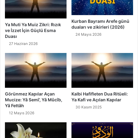
m
i
ı
2
,
7
F
.
Kurban Bayramı Arefe günü
Ya Muti Ya Muiz Zikri: Rızık
a
duaları ve zikirleri (2026)
i
ve İzzet İçin Güçlü Esma
z
s
24 Mayıs 2026
Duası
i
i
27 Haziran 2026
l
m
e
A
t
n
i
l
v
a
e
m
H
ı
a
,
Görünmez Kapılar Açan
Kalbi Hafifleten Dua Ritüeli:
v
F
Mucize: Yâ Semî’, Yâ Mûcîb,
Ya Kafi ve Açılan Kapılar
a
a
Yâ Fettâh
30 Kasım 2025
s
z
12 Mayıs 2026
l
i
a
l
r
e
ı
t