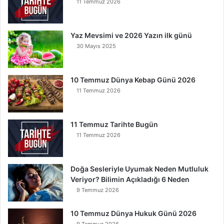
11 Temmuz 2026
u
y
a
Yaz Mevsimi ve 2026 Yazın ilk günü
n
30 Mayıs 2025
K
u
r
t
10 Temmuz Dünya Kebap Günü 2026
u
11 Temmuz 2026
l
u
r
11 Temmuz Tarihte Bugün
11 Temmuz 2026
Doğa Sesleriyle Uyumak Neden Mutluluk
Veriyor? Bilimin Açıkladığı 6 Neden
9 Temmuz 2026
10 Temmuz Dünya Hukuk Günü 2026
9 Temmuz 2026