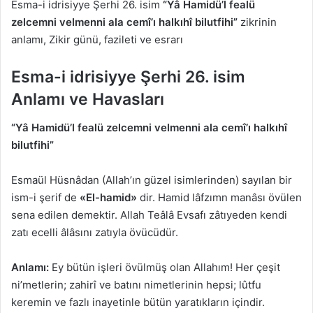
Esma-i idrisiyye Şerhi 26. isim
“Yâ Hamidü’l fealü
zelcemni velmenni ala cemî’ı halkıhî bilutfihi”
zikrinin
anlamı, Zikir günü, fazileti ve esrarı
Esma-i idrisiyye Şerhi 26. isim
Anlamı ve Havasları
“Yâ Hamidü’l fealü zelcemni velmenni ala cemî’ı halkıhî
bilutfihi”
Esmaül Hüsnâdan (Allah’ın güzel isimlerinden) sayılan bir
ism-i şerif de
«El-hamid»
dir. Hamid lâfzımn manâsı övülen
sena edilen demektir. Allah Teâlâ Evsafı zâtıyeden kendi
zatı ecelli âlâsını zatıyla övücüdür.
Anlamı:
Ey bütün işleri övülmüş olan Allahım! Her çeşit
ni’metlerin; zahirî ve batını nimetlerinin hepsi; lûtfu
keremin ve fazlı inayetinle bütün yaratıkların içindir.