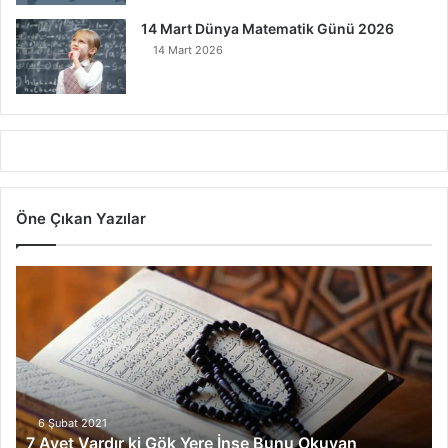
14 Mart Dünya Matematik Günü 2026
14 Mart 2026
Öne Çıkan Yazılar
7
A
y
e
t
V
a
r
6 Şubat 2021
7 Ayet Vardır ki Gök Yere İnse Bunu Okuyan
d