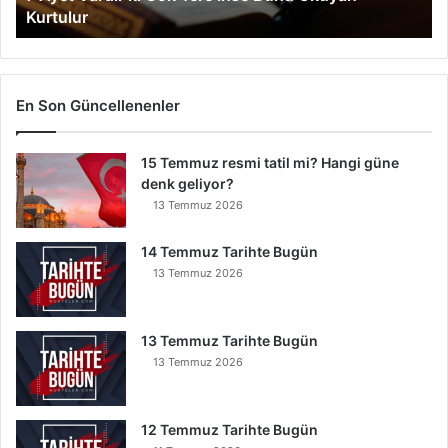
Kurtulur
ı
r
k
i
G
En Son Güncellenenler
ö
k
15 Temmuz resmi tatil mi? Hangi güne
Y
denk geliyor?
e
r
13 Temmuz 2026
e
İ
14 Temmuz Tarihte Bugün
n
13 Temmuz 2026
s
e
B
13 Temmuz Tarihte Bugün
u
13 Temmuz 2026
n
u
O
12 Temmuz Tarihte Bugün
k