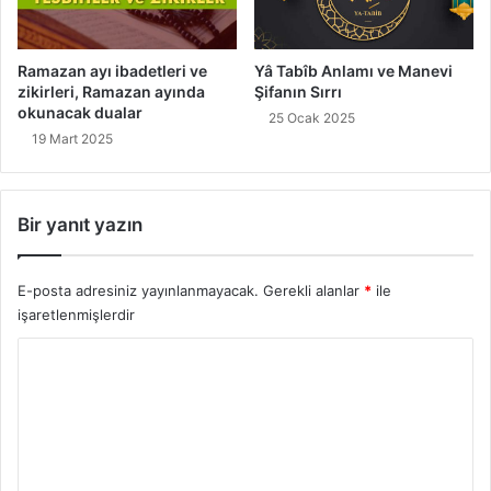
Ramazan ayı ibadetleri ve
Yâ Tabîb Anlamı ve Manevi
zikirleri, Ramazan ayında
Şifanın Sırrı
okunacak dualar
25 Ocak 2025
19 Mart 2025
Bir yanıt yazın
E-posta adresiniz yayınlanmayacak.
Gerekli alanlar
*
ile
işaretlenmişlerdir
Y
o
r
u
m