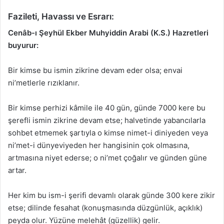
Fazileti, Havassı ve Esrarı:
Cenâb-ı Şeyhül Ekber Muhyiddin Arabi (K.S.) Hazretleri
buyurur:
Bir kimse bu ismin zikrine devam eder olsa; envai
ni’metlerle rızıklanır.
Bir kimse perhizi kâmile ile 40 gün, günde 7000 kere bu
şerefli ismin zikrine devam etse; halvetinde yabancılarla
sohbet etmemek şartıyla o kimse nimet-i diniyeden veya
ni’met-i dünyeviyeden her hangisinin çok olmasına,
artmasına niyet ederse; o ni’met çoğalır ve günden güne
artar.
Her kim bu ism-i şerifi devamlı olarak günde 300 kere zikir
etse; dilinde fesahat (konuşmasında düzgünlük, açıklık)
peyda olur. Yüzüne melehât (güzellik) gelir.