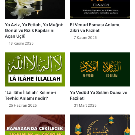
i
v
e
H
Ya Aziz, Ya Fettah, Ya Muğni:
El Vedud Esması Anlamı,
Gönül ve Rızık Kapılarını
Zikri ve Fazileti
a
Açan Üçlü
v
7 Kasım 2025
a
18 Kasım 2025
s
l
a
r
ı
“Lâ İlâhe İllallah” Kelime-i
Ya Vedûd Ya Selâm Duası ve
Tevhid Anlamı nedir?
Fazileti
25 Haziran 2025
31 Mart 2025