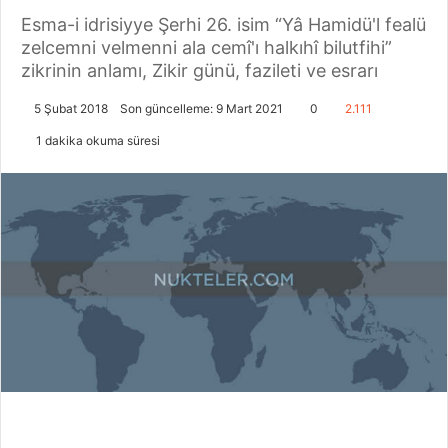
Esma-i idrisiyye Şerhi 26. isim “Yâ Hamidü'l fealü
zelcemni velmenni ala cemî'ı halkıhî bilutfihi”
zikrinin anlamı, Zikir günü, fazileti ve esrarı
5 Şubat 2018
Son güncelleme: 9 Mart 2021
0
2.111
1 dakika okuma süresi