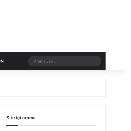
Facebook
X
Flickr
Tumblr
Vimeo
Instagram
RSS
Arama
DIĞER
ÜN
yap
...
Site içi arama