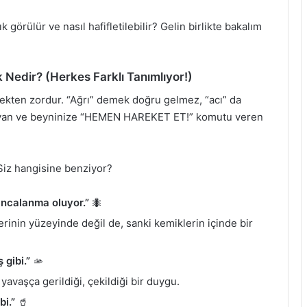
 görülür ve nasıl hafifletilebilir? Gelin birlikte bakalım
 Nedir? (Herkes Farklı Tanımlıyor!)
kten zordur. “Ağrı” demek doğru gelmez, “acı” da
aşlayan ve beyninize “HEMEN HAREKET ET!” komutu veren
. Siz hangisine benziyor?
ıncalanma oluyor.”
🐜
Derinin yüzeyinde değil de, sanki kemiklerin içinde bir
 gibi.”
🫴
yavaşça gerildiği, çekildiği bir duygu.
i.”
🥤