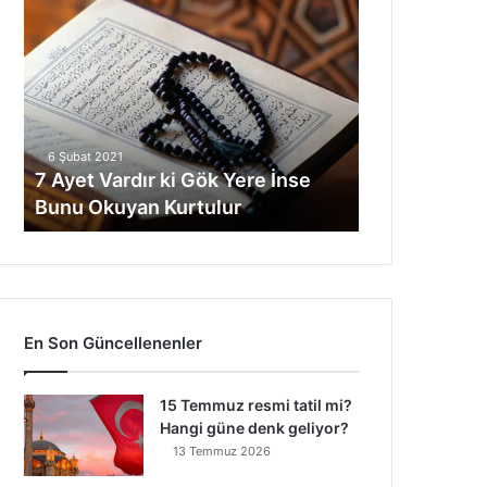
7
Ayet
Vardır
ki
Gök
Yere
İnse
6 Şubat 2021
Bunu
7 Ayet Vardır ki Gök Yere İnse
Okuyan
Bunu Okuyan Kurtulur
Kurtulur
En Son Güncellenenler
15 Temmuz resmi tatil mi?
Hangi güne denk geliyor?
13 Temmuz 2026