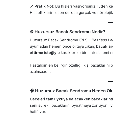
📍 Pratik Not:
Bu hisleri yaşıyorsanız, lütfen 
Hissettikleriniz son derece gerçek ve nörolojik
⚙️ Huzursuz Bacak Sendromu Nedir?
Huzursuz Bacak Sendromu (RLS –
Restless L
uyumadan hemen önce ortaya çıkan,
bacaklar
ettirme isteğiyle
karakterize bir sinir sistemi ra
Hastalığın en belirgin özelliği, kişi bacaklarını
azalmasıdır.
🧠 Huzursuz Bacak Sendromu Neden Olu
Geceleri tam uykuya dalacakken bacaklarında
seni sürekli bacaklarını oynatmaya zorluyor… v
hafifliyor.