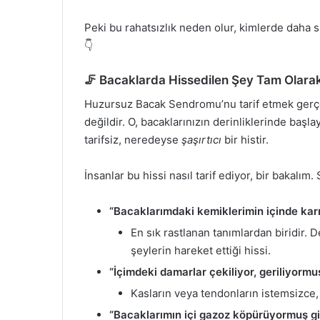
Peki bu rahatsızlık neden olur, kimlerde daha sık
👇
🦵 Bacaklarda Hissedilen Şey Tam Olarak
Huzursuz Bacak Sendromu’nu tarif etmek gerçe
değildir. O, bacaklarınızın derinliklerinde b
tarifsiz, neredeyse
şaşırtıcı
bir histir.
İnsanlar bu hissi nasıl tarif ediyor, bir bakalım
“Bacaklarımdaki kemiklerimin içinde kar
En sık rastlanan tanımlardan biridir. 
şeylerin hareket ettiği hissi.
“İçimdeki damarlar çekiliyor, geriliyormuş
Kasların veya tendonların istemsizce, 
“Bacaklarımın içi gazoz köpürüyormuş gib