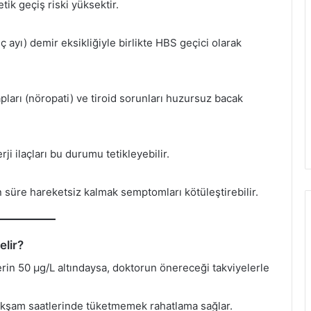
ik geçiş riski yüksektir.
 ayı) demir eksikliğiyle birlikte HBS geçici olarak
apları (nöropati) ve tiroid sorunları huzursuz bacak
rji ilaçları bu durumu tetikleyebilir.
un süre hareketsiz kalmak semptomları kötüleştirebilir.
lir?
rin 50 µg/L altındaysa, doktorun önereceği takviyelerle
akşam saatlerinde tüketmemek rahatlama sağlar.