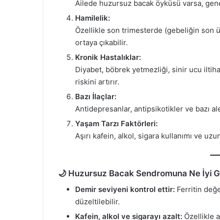
Ailede huzursuz bacak öyküsü varsa, genet
Hamilelik:
Özellikle son trimesterde (gebeliğin son üç
ortaya çıkabilir.
Kronik Hastalıklar:
Diyabet, böbrek yetmezliği, sinir ucu iltih
riskini artırır.
Bazı İlaçlar:
Antidepresanlar, antipsikotikler ve bazı ale
Yaşam Tarzı Faktörleri:
Aşırı kafein, alkol, sigara kullanımı ve uz
🌙 Huzursuz Bacak Sendromuna Ne İyi Ge
Demir seviyeni kontrol ettir:
Ferritin değe
düzeltilebilir.
Kafein, alkol ve sigarayı azalt:
Özellikle 