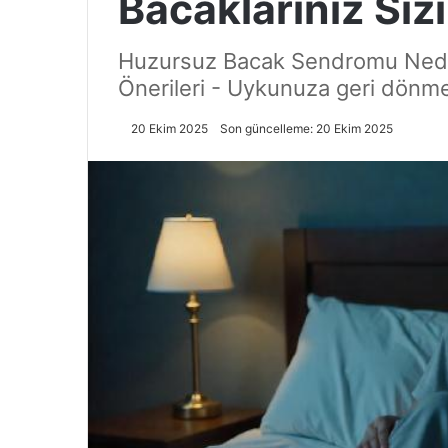
Bacaklarınız Si
Huzursuz Bacak Sendromu Neden 
Önerileri - Uykunuza geri dönme
20 Ekim 2025
Son güncelleme: 20 Ekim 2025