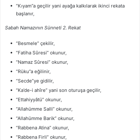
“Kıyam”a geçilir yani ayağa kalkılarak ikinci rekata
başlanır,
Sabah Namazının Sünneti 2. Rekat
“Besmele” çekilir,
“Fatiha Sûresi” okunur,
“Namaz Sûresi” okunur,
“Rüku”a eğilinir,
“Secde”ye gidilir,
“Ka’de-i ahîre” yani son oturuşa geçilir,
“Ettahiyyâtü” okunur,
“Allahümme Salli” okunur,
“Allahümme Barik” okunur,
“Rabbena Atina” okunur,
“Rabbena Firli” okunur,