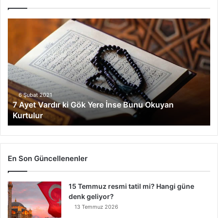
7
A
y
e
t
V
a
r
6 Şubat 2021
7 Ayet Vardır ki Gök Yere İnse Bunu Okuyan
d
Kurtulur
ı
r
k
i
G
En Son Güncellenenler
ö
k
15 Temmuz resmi tatil mi? Hangi güne
Y
denk geliyor?
e
r
13 Temmuz 2026
e