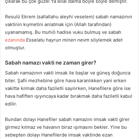
çıkarak bu çok güzel Ya Bilal daima böyle söyle demiştir.
Resulü Ekrem (sallallahu aleyhi veselem) sabah namazının
vaktinin kıymetini anlatmak için (Allah tarafından)
uyanamamış. Bu muhiö hadise vuku bulmuş ve sabah
ezanında
Esselatu hayrun minen nevm
söylemek adet
olmuştur.
Sabah namazı vakti ne zaman girer?
Sabah namazının vakti imsak ile başlar ve güneş doğunca
biter. Şafii mezhebine göre hava karanlıkken yani erken
vakitte kılmak daha faziletli sayılırken, Hanefilere göre ise
hava hafiften ışıyıncaya kadar bırakmak daha faziletli kabul
edilir.
Bundan dolayı Hanefiler sabah namazını imsak vakti girer
girmez kılmaz ve havanın biraz ışımasını bekler. Yine bu
sebepten dolayı Hanefilerde imsak vaktinde ezan