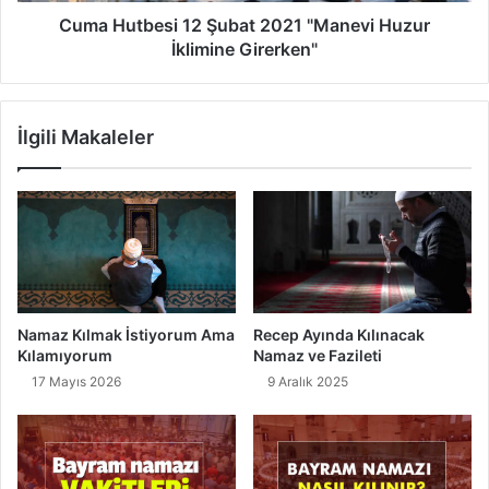
â
s
Cuma Hutbesi 12 Şubat 2021 "Manevi Huzur
y
i
İklimine Girerken"
e
1
s
2
t
Ş
İlgili Makaleler
e
u
v
b
î
a
"
t
O
2
k
0
u
2
n
1
u
"
Namaz Kılmak İstiyorum Ama
Recep Ayında Kılınacak
ş
M
Kılamıyorum
Namaz ve Fazileti
u
a
17 Mayıs 2026
9 Aralık 2025
,
n
A
e
n
v
l
i
a
H