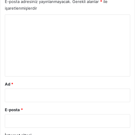
E-posta adresiniz yayınlanmayacak.
Gerekli alanlar
*
ile
işaretlenmişlerdir
Y
o
r
u
m
*
Ad
*
E-posta
*