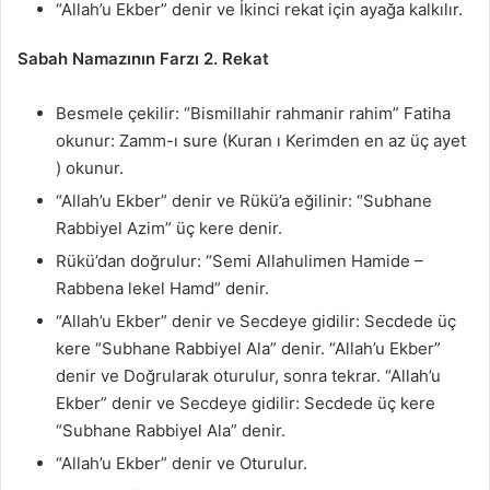
“Allah’u Ekber” denir ve İkinci rekat için ayağa kalkılır.
Sabah Namazının Farzı 2. Rekat
Besmele çekilir: “Bismillahir rahmanir rahim” Fatiha
okunur: Zamm-ı sure (Kuran ı Kerimden en az üç ayet
) okunur.
“Allah’u Ekber” denir ve Rükü’a eğilinir: “Subhane
Rabbiyel Azim” üç kere denir.
Rükü’dan doğrulur: “Semi Allahulimen Hamide –
Rabbena lekel Hamd” denir.
“Allah’u Ekber” denir ve Secdeye gidilir: Secdede üç
kere “Subhane Rabbiyel Ala” denir. “Allah’u Ekber”
denir ve Doğrularak oturulur, sonra tekrar. “Allah’u
Ekber” denir ve Secdeye gidilir: Secdede üç kere
“Subhane Rabbiyel Ala” denir.
“Allah’u Ekber” denir ve Oturulur.