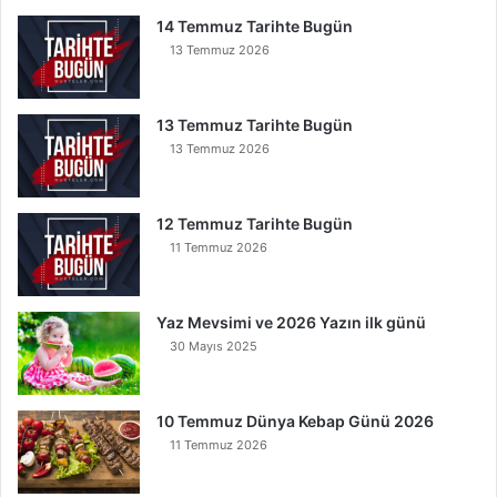
İ
14 Temmuz Tarihte Bugün
n
13 Temmuz 2026
s
e
B
13 Temmuz Tarihte Bugün
u
13 Temmuz 2026
n
u
O
12 Temmuz Tarihte Bugün
k
11 Temmuz 2026
u
y
a
Yaz Mevsimi ve 2026 Yazın ilk günü
n
30 Mayıs 2025
K
u
r
t
10 Temmuz Dünya Kebap Günü 2026
u
11 Temmuz 2026
l
u