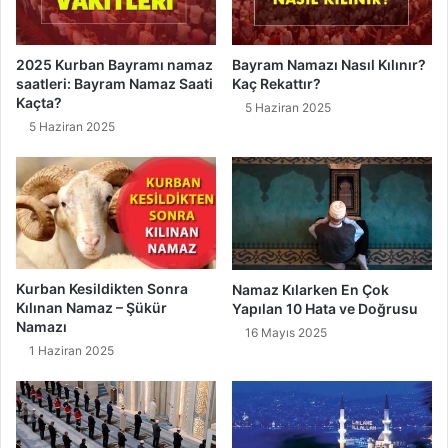
m
u
ı
z
,
u
2025 Kurban Bayramı namaz
Bayram Namazı Nasıl Kılınır?
F
r
saatleri: Bayram Namaz Saati
Kaç Rekattır?
a
İ
Kaçta?
5 Haziran 2025
z
k
5 Haziran 2025
i
l
l
i
e
m
t
i
i
n
e
G
i
Kurban Kesildikten Sonra
Namaz Kılarken En Çok
Kılınan Namaz – Şükür
r
Yapılan 10 Hata ve Doğrusu
Namazı
e
16 Mayıs 2025
r
1 Haziran 2025
k
e
n
"