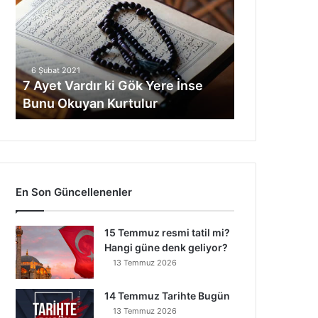
e
t
V
a
6 Şubat 2021
r
7 Ayet Vardır ki Gök Yere İnse
d
Bunu Okuyan Kurtulur
ı
r
k
i
G
ö
En Son Güncellenenler
k
Y
e
15 Temmuz resmi tatil mi?
r
Hangi güne denk geliyor?
e
13 Temmuz 2026
İ
n
14 Temmuz Tarihte Bugün
s
13 Temmuz 2026
e