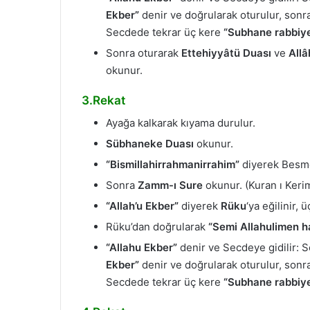
Ekber”
denir ve doğrularak oturulur, sonra
Secdede tekrar üç kere
“Subhane rabbiye’
Sonra oturarak
Ettehiyyâtü Duası
ve
Allâ
okunur.
3.Rekat
Ayağa kalkarak kıyama durulur.
Sübhaneke Duası
okunur.
“Bismillahirrahmanirrahim”
diyerek Besme
Sonra
Zamm-ı Sure
okunur. (Kuran ı Keri
“Allah’u Ekber”
diyerek
Rüku
‘ya eğilinir, 
Rüku’dan doğrularak
“Semi Allahulimen h
“Allahu Ekber”
denir ve Secdeye gidilir:
Ekber”
denir ve doğrularak oturulur, sonra
Secdede tekrar üç kere
“Subhane rabbiye’