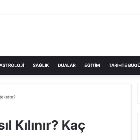
ASTROLOJI
SAĞLIK
DUALAR
EĞITIM
TARIHTE BUG
Rekattır?
ıl Kılınır? Kaç