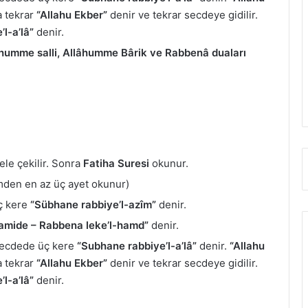
 tekrar
“Allahu Ekber”
denir ve tekrar secdeye gidilir.
l-a’lâ”
denir.
humme salli, Allâhumme Bârik ve Rabbenâ duaları
le çekilir. Sonra
Fatiha Suresi
okunur.
mden en az üç ayet okunur)
üç kere
“Sübhane rabbiye’l-azîm”
denir.
amide – Rabbena leke’l-hamd”
denir.
 Secdede üç kere
“Subhane rabbiye’l-a’lâ”
denir.
“Allahu
 tekrar
“Allahu Ekber”
denir ve tekrar secdeye gidilir.
l-a’lâ”
denir.