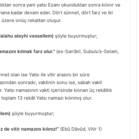
ıktan sonra yani yatsı Ezanı okunduktan sonra kılınır ve
ana kadar devam eder. Dört sünnet, dört farz ve iki
 üzere onüç rekattan oluşur.
llalahu aleyhi vessellem)
şöyle buyurmuştur;
amazını kılmak farz olur.”
(es-San’ânî, Subulu’s-Selam,
et olan ise Yatsı ile vitir arasını bir süre
azından sonradır, vaktinin sonu ise, sabah vakti
atsı namazının vakti içerisinde kılınan üç rekâtlık
e toplam 13 rekât Yatsı namazı kılınmış olur.
llem)
şöyle buyurmuştur;
iz de vitir namazını kılınız!”
(Ebû Dâvûd, Vitir 1)