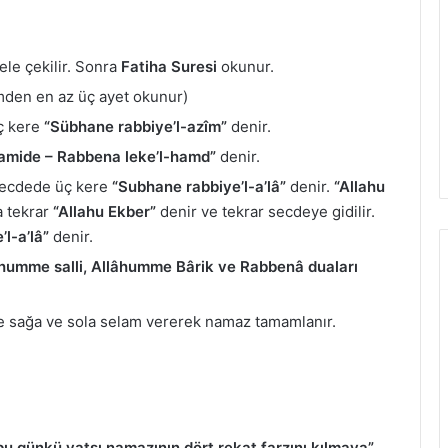
le çekilir. Sonra
Fatiha Suresi
okunur.
mden en az üç ayet okunur)
üç kere
“Sübhane rabbiye’l-azîm”
denir.
amide – Rabbena leke’l-hamd”
denir.
 Secdede üç kere
“Subhane rabbiye’l-a’lâ”
denir.
“Allahu
 tekrar
“Allahu Ekber”
denir ve tekrar secdeye gidilir.
l-a’lâ”
denir.
humme salli, Allâhumme Bârik ve Rabbenâ duaları
e sağa ve sola selam vererek namaz tamamlanır.
n bu günkü
yatsı namazının dört rekat farzını
kılmaya”