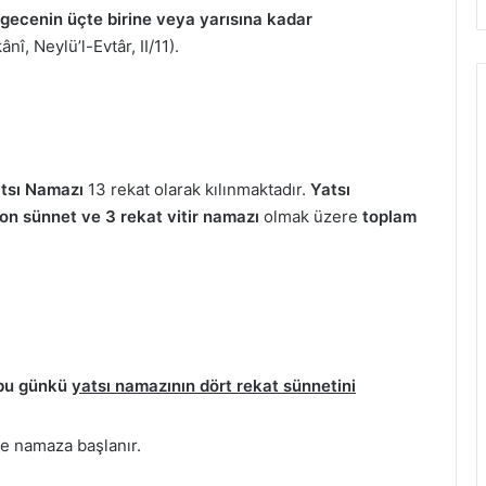
ecenin üçte birine veya yarısına kadar
î, Neylü’l-Evtâr, II/11).
tsı Namazı
13 rekat olarak kılınmaktadır.
Yatsı
son sünnet ve 3 rekat vitir namazı
olmak üzere
toplam
n bu günkü
yatsı namazının dört rekat sünnetini
 ve namaza başlanır.