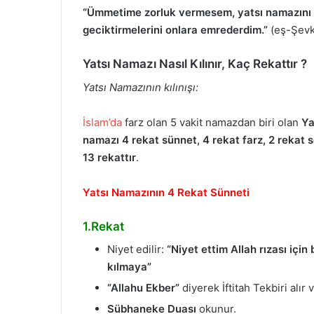
“Ümmetime zorluk vermesem, yatsı namazını g
geciktirmelerini onlara emrederdim.”
(eş-Şevkân
Yatsı Namazı Nasıl Kılınır,
Kaç Rekattır
?
Yatsı Namazının kılınışı:
İslam’da
farz olan 5 vakit namazdan biri olan
Ya
namazı
4 rekat sünnet, 4 rekat farz, 2 rekat 
13 rekattır
.
Yatsı Namazının 4 Rekat Sünneti
1.Rekat
Niyet edilir:
“Niyet ettim Allah rızası içi
kılmaya”
“Allahu Ekber”
diyerek İftitah Tekbiri alır
Sübhaneke Duası
okunur.