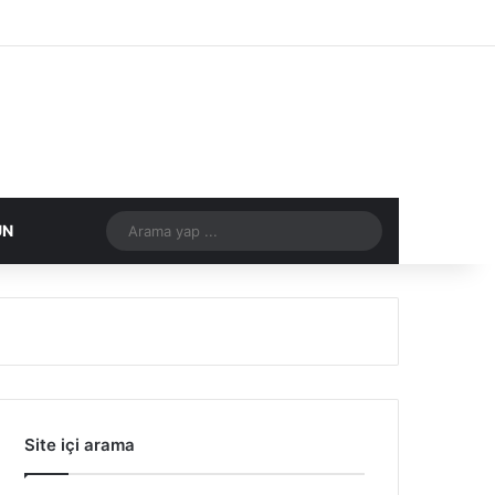
Facebook
X
Flickr
Tumblr
Vimeo
Instagram
RSS
Arama
ÜN
DIĞER
yap
...
Site içi arama