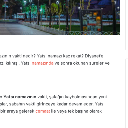
azının vakti nedir? Yatsı namazı kaç rekat? Diyanet’e
zı kılınışı. Yatsı
namazında
ve sonra okunan sureler ve
an
Yatsı namazının
vakti, şafağın kaybolmasından yani
lar, sabahın vakti girinceye kadar devam eder. Yatsı
 bir araya gelerek
cemaat
ile veya tek başına olarak