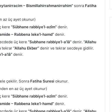
eytanirracim – Bismillahirrahmanirrahim”
sonra
Fatiha
n az üç ayet okunur)
üç kere
“Sübhane rabbiye’l-azîm”
denir.
amide – Rabbena leke’l-hamd”
denir.
 Secdede üç kere
“Subhane rabbiye’l-a’lâ”
denir.
“Allahu
 tekrar
“Allahu Ekber”
denir ve tekrar secdeye gidilir.
l-a’lâ”
denir.
le çekilir. Sonra
Fatiha Suresi
okunur.
mden en az üç ayet okunur)
üç kere
“Sübhane rabbiye’l-azîm”
denir.
amide – Rabbena leke’l-hamd”
denir.
 Secdede üç kere
“Subhane rabbiye’l-a’lâ”
denir.
“Allahu