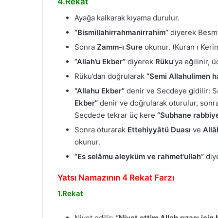
4.Rekat
Ayağa kalkarak kıyama durulur.
“Bismillahirrahmanirrahim”
diyerek Besme
Sonra
Zamm-ı Sure
okunur. (Kuran ı Keri
“Allah’u Ekber”
diyerek
Rüku
‘ya eğilinir, 
Rüku’dan doğrularak
“Semi Allahulimen h
“Allahu Ekber”
denir ve Secdeye gidilir:
Ekber”
denir ve doğrularak oturulur, sonra
Secdede tekrar üç kere
“Subhane rabbiye’
Sonra oturarak
Ettehiyyâtü Duası
ve
Allâ
okunur.
“Es selâmu aleyküm ve rahmet’ullah”
diy
Yatsı Namazının 4 Rekat Farzı
1.Rekat
Niyet edilir:
“Niyet ettim Allah rızası içi