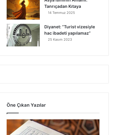
Tanrıçadan Kıtaya
14 Temmuz 2025
Diyanet: “Turist vizesiyle
hac ibadeti yapılamaz”
25 Kasım 2023
Öne Çıkan Yazılar
7
A
y