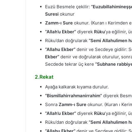
Euzü Besmele çekilir:
“Euzubillahimineşş
Suresi
okunur
Zamm-ı Sure
okunur. (Kuran ı Kerimden e
“Allah’u Ekber”
diyerek
Rüku
‘ya eğilinir, 
Rüku’dan doğrularak
“Semi Allahulimen h
“Allahu Ekber”
denir ve Secdeye gidilir:
Ekber”
denir ve doğrularak oturulur, sonra
Secdede tekrar üç kere
“Subhane rabbiye’
2.Rekat
Ayağa kalkarak kıyama durulur.
“Bismillahirrahmanirrahim”
diyerek Besme
Sonra
Zamm-ı Sure
okunur. (Kuran ı Keri
“Allah’u Ekber”
diyerek
Rüku
‘ya eğilinir, 
Rüku’dan doğrularak
“Semi Allahulimen h
“Allahu Ekber”
denir ve Secdeye gidilir: