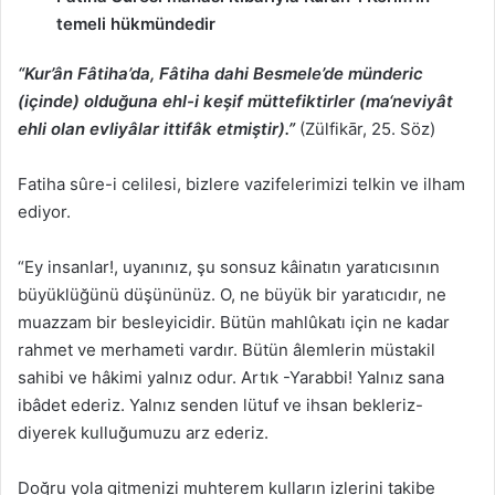
temeli hükmündedir
“Kur’ân Fâtiha’da, Fâtiha dahi Besmele’de münderic
(içinde) olduğuna ehl-i keşif müttefiktirler (ma‘neviyât
ehli olan evliyâlar ittifâk etmiştir).”
(Zülfikār, 25. Söz)
Fatiha sûre-i celilesi, bizlere vazifelerimizi telkin ve ilham
ediyor.
“Ey insanlar!, uyanınız, şu sonsuz kâinatın yaratıcısının
büyüklüğünü düşününüz. O, ne büyük bir yaratıcıdır, ne
muazzam bir besleyicidir. Bütün mahlûkatı için ne kadar
rahmet ve merhameti vardır. Bütün âlemlerin müstakil
sahibi ve hâkimi yalnız odur. Artık -Yarabbi! Yalnız sana
ibâdet ederiz. Yalnız senden lütuf ve ihsan bekleriz-
diyerek kulluğumuzu arz ederiz.
Doğru yola gitmenizi muhterem kulların izlerini takibe