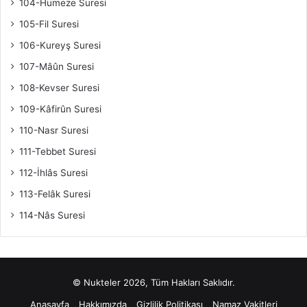
104-Humeze Suresi
105-Fil Suresi
106-Kureyş Suresi
107-Mâûn Suresi
108-Kevser Suresi
109-Kâfirûn Suresi
110-Nasr Suresi
111-Tebbet Suresi
112-İhlâs Suresi
113-Felâk Suresi
114-Nâs Suresi
© Nukteler 2026, Tüm Hakları Saklıdır.
Anasayfa
Hakkımızda
Gizlilik Politikası
Namaz Vakitleri