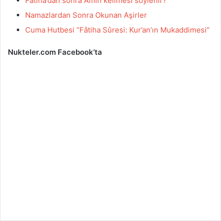
Fatiha’dan sonra Âmin kelimesi söylenir?
Namazlardan Sonra Okunan Aşirler
Cuma Hutbesi “Fâtiha Sûresi: Kur’an’ın Mukaddimesi”
Nukteler.com Facebook’ta