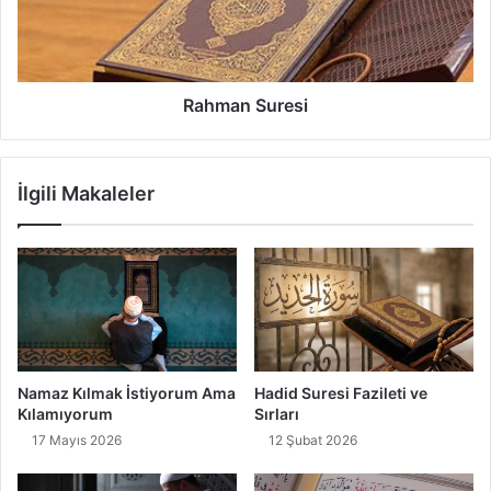
n
S
u
r
e
Rahman Suresi
s
i
İlgili Makaleler
Namaz Kılmak İstiyorum Ama
Hadid Suresi Fazileti ve
Kılamıyorum
Sırları
17 Mayıs 2026
12 Şubat 2026