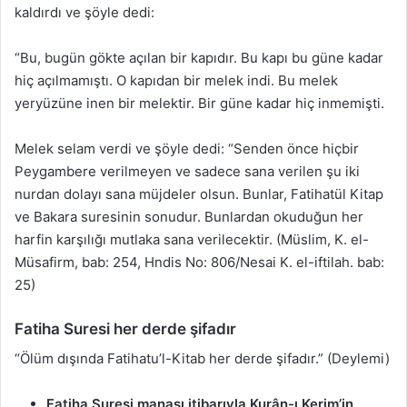
kaldırdı ve şöyle dedi:
“Bu, bugün gökte açılan bir kapıdır. Bu kapı bu güne kadar
hiç açılmamıştı. O kapıdan bir melek indi. Bu melek
yeryüzüne inen bir melektir. Bir güne kadar hiç inmemişti.
Melek selam verdi ve şöyle dedi: “Senden önce hiçbir
Peygambere verilmeyen ve sadece sana verilen şu iki
nurdan dolayı sana müjdeler olsun. Bunlar, Fatihatül Kitap
ve Bakara suresinin sonudur. Bunlardan okuduğun her
harfin karşılığı mutlaka sana verilecektir. (Müslim, K. el-
Müsafirm, bab: 254, Hndis No: 806/Nesai K. el-iftilah. bab:
25)
Fatiha Suresi her derde şifadır
“Ölüm dışında Fatihatu’l-Kitab her derde şifadır.” (Deylemi)
Fatiha Suresi manası itibarıyla Kurân-ı Kerim’in