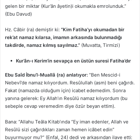
gelen bir miktar (Kur’ân âyetin)i okumakla emrolunduk.”
(Ebu Davud)
Hz. Câbir (ra) demiştir ki:
“Kim Fatiha’yı okumadan bir
rek’at namaz kılarsa, imamın arkasında bulunmadığı
takdirde, namaz kılmış sayılmaz.”
(Muvatta, Tirmizi)
Kur’ân-ı Kerim’in sevapça en üstün suresi Fatiha’dır
Ebu Saîd İbnu’l-Muallâ (ra) anlatıyor:
“Ben Mescid-i
Nebevî’de namaz kılıyordum. Resûlullah (asm) beni çağırdı.
Fakat (namazda olduğum için) icabet edemedim. Sonra
yanına gelerek: Ey Allah’ın Resûlü namaz kılıyordum (bu
sebeple cevap veremedim diye özür beyan ettim).
Bana: “Allahu Teâla Kitab’ında “Ey iman edenler, Allah ve
Resûlü sizi çağırdıkları zaman hemen icâbet edin”
buyurmuyor mu?” (Enfal, 24) dedi ve arkasından ilave etti: