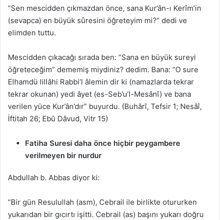
“Sen mescidden çıkmazdan önce, sana Kur’ân-ı Kerîm’in
(sevapca) en büyük sûresini öğreteyim mi?” dedi ve
elimden tuttu.
Mescidden çıkacağı sırada ben: “Sana en büyük sureyi
öğreteceğim” dememiş miydiniz? dedim. Bana: “O sure
Elhamdü lillâhi Rabbi’l âlemin dir ki (namazlarda tekrar
tekrar okunan) yedi âyet (es-Seb’u’l-Mesânî) ve bana
verilen yüce Kur’ân’dır” buyurdu. (Buhârî, Tefsir 1; Nesâî,
İftitah 26; Ebû Dâvud, Vitr 15)
Fatiha Suresi daha önce hiçbir peygambere
verilmeyen bir nurdur
Abdullah b. Abbas diyor ki:
“Bir gün Resulullah (asm), Cebrail ile birlikte otururken
yukarıdan bir gıcırtı işitti. Cebrail (as) başını yukarı doğru