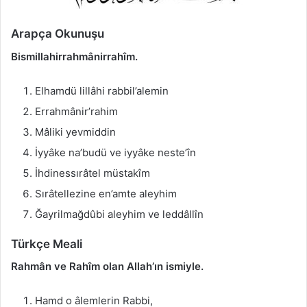
Arapça Okunuşu
Bismillahirrahmânirrahîm.
Elhamdü lillâhi rabbil’alemin
Errahmânir’rahim
Mâliki yevmiddin
İyyâke na’budü ve iyyâke neste’în
İhdinessırâtel müstakîm
Sırâtellezine en’amte aleyhim
Ğayrilmağdûbi aleyhim ve leddâllîn
Türkçe Meali
Rahmân ve Rahîm olan Allah’ın ismiyle.
Hamd o âlemlerin Rabbi,