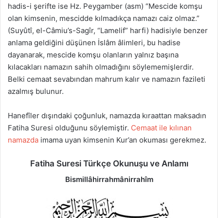
hadis-i şerifte ise Hz. Peygamber (asm) “Mescide komşu
olan kimsenin, mescidde kılmadıkça namazı caiz olmaz.”
(Suyûtî, el-Câmiu’s-Sagîr, “Lamelif” harfi) hadisiyle benzer
anlama geldiğini düşünen İslâm âlimleri, bu hadise
dayanarak, mescide komşu olanların yalnız başına
kılacakları namazın sahih olmadığını söylememişlerdir.
Belki cemaat sevabından mahrum kalır ve namazın fazileti
azalmış bulunur.
Hanefîler dışındaki çoğunluk, namazda kıraattan maksadın
Fatiha Suresi olduğunu söylemiştir.
Cemaat ile kılınan
namazda
imama uyan kimsenin Kur’an okuması gerekmez.
Fatiha Suresi
Türkçe Okunuşu ve Anlamı
Bismillâhirrahmânirrahîm