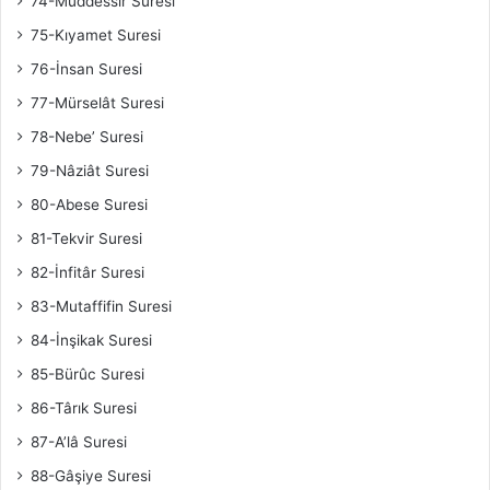
74-Müddessir Suresi
75-Kıyamet Suresi
76-İnsan Suresi
77-Mürselât Suresi
78-Nebe’ Suresi
79-Nâziât Suresi
80-Abese Suresi
81-Tekvir Suresi
82-İnfitâr Suresi
83-Mutaffifin Suresi
84-İnşikak Suresi
85-Bürûc Suresi
86-Târık Suresi
87-A’lâ Suresi
88-Gâşiye Suresi