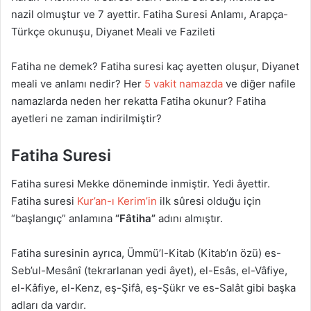
nazil olmuştur ve 7 ayettir. Fatiha Suresi Anlamı, Arapça-
Türkçe okunuşu, Diyanet Meali ve Fazileti
Fatiha ne demek? Fatiha suresi kaç ayetten oluşur, Diyanet
meali ve anlamı nedir? Her
5 vakit namazda
ve diğer nafile
namazlarda neden her rekatta Fatiha okunur? Fatiha
ayetleri ne zaman indirilmiştir?
Fatiha Suresi
Fatiha suresi Mekke döneminde inmiştir. Yedi âyettir.
Fatiha suresi
Kur’an-ı Kerim’in
ilk sûresi olduğu için
“başlangıç” anlamına
“Fâtiha”
adını almıştır.
Fatiha suresinin ayrıca, Ümmü’l-Kitab (Kitab’ın özü) es-
Seb’ul-Mesânî (tekrarlanan yedi âyet), el-Esâs, el-Vâfiye,
el-Kâfiye, el-Kenz, eş-Şifâ, eş-Şükr ve es-Salât gibi başka
adları da vardır.