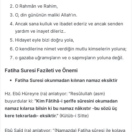
O Rahmân ve Rahim,
O, din gününün maliki Allah’ın.
Ancak sana kulluk ve ibadet ederiz ve ancak senden
yardım ve inayet dileriz..
Hidayet eyle bizi doğru yola,
O kendilerine nimet verdiğin mutlu kimselerin yoluna;
o gazaba uğramışların ve o sapmışların yoluna değil.
Fatiha Suresi Fazileti ve Önemi
Fatiha Suresi okunmadan kılınan namaz eksiktir
Hz. Ebû Hüreyre (ra) anlatıyor: “Resûlullah (asm)
buyurdular ki:
“Kim Fâtihâ-i şerîfe sûresini okumadan
namaz kılarsa bilsin ki bu namaz nâkıstır -bu sözü üç
kere tekrarladı- eksiktir.”
(Kütüb-i Sitte)
Ebû Saîd (ra) anlatıyor: “(Namazda) Fatiha sûresi ile kolaya