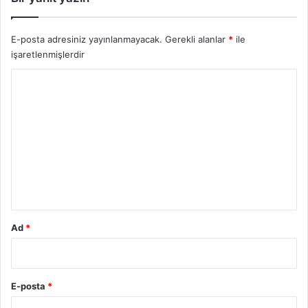
E-posta adresiniz yayınlanmayacak.
Gerekli alanlar
*
ile
işaretlenmişlerdir
Y
o
r
u
m
*
Ad
*
E-posta
*