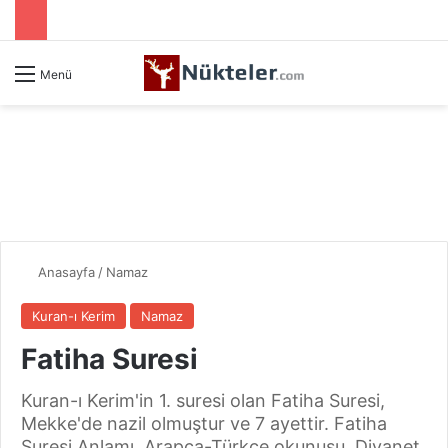
Menü
Anasayfa
/
Namaz
Kuran-ı Kerim
Namaz
Fatiha Suresi
Kuran-ı Kerim'in 1. suresi olan Fatiha Suresi,
Mekke'de nazil olmuştur ve 7 ayettir. Fatiha
Suresi Anlamı, Arapça-Türkçe okunuşu, Diyanet