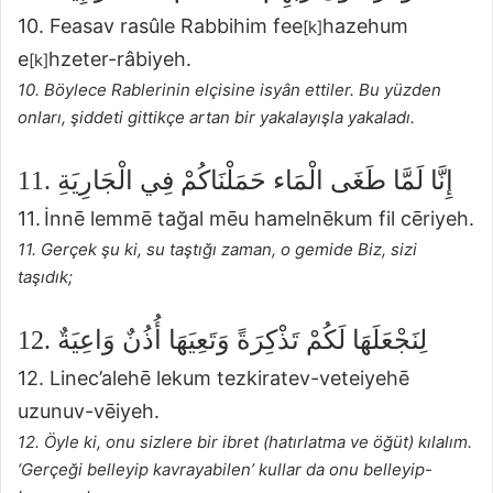
10. Feasav rasûle Rabbihim fee
hazehum
[k]
e
hzeter-râbiyeh.
[k]
10. Böylece Rablerinin elçisine isyân ettiler. Bu yüzden
onları, şiddeti gittikçe artan bir yakalayışla yakaladı.
11. إِنَّا لَمَّا طَغَى الْمَاء حَمَلْنَاكُمْ فِي الْجَارِيَةِ
11. İnnē lemmē tağal mēu hamelnēkum fil cēriyeh.
11. Gerçek şu ki, su taştığı zaman, o gemide Biz, sizi
taşıdık;
12. لِنَجْعَلَهَا لَكُمْ تَذْكِرَةً وَتَعِيَهَا أُذُنٌ وَاعِيَةٌ
12. Linec’alehē lekum tezkiratev-veteiyehē
uzunuv-vēiyeh.
12. Öyle ki, onu sizlere bir ibret (hatırlatma ve öğüt) kılalım.
‘Gerçeği belleyip kavrayabilen’ kullar da onu belleyip-