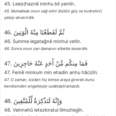
45. Lee
haznē minhu bil yemîn.
[k]
45. Muhakkak onun sağ-elini (bütün güç ve kudretini)
çekip-alıverirdik.
46. ثُمَّ لَقَطَعْنَا مِنْهُ الْوَتِينَ
46. Summe legatağnē minhul vetîn.
46. Sonra onun can damarını elbette keserdik.
47. فَمَا مِنكُم مِّنْ أَحَدٍ عَنْهُ حَاجِزِينَ
47. Femē minkum min ehadin anhu hâcizîn.
47. O zaman, sizden hiç kimse araya girerek bunu
kendisinden engelleyip-uzaklaştıramazdı.
48. وَإِنَّهُ لَتَذْكِرَةٌ لِّلْمُتَّقِينَ
48. Veinnehû letezkiratul lilmuttegîn.