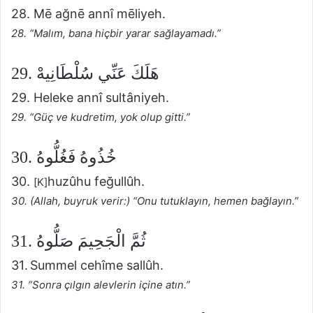
28. Mē ağnē annî mēliyeh.
28. “Malım, bana hiçbir yarar sağlayamadı.”
29. هَلَكَ عَنِّي سُلْطَانِيهْ
29. Heleke annî sultâniyeh.
29. “Güç ve kudretim, yok olup gitti.”
30. خُذُوهُ فَغُلُّوهُ
30.
huzûhu feğullûh.
[K]
30. (Allah, buyruk verir:) “Onu tutuklayın, hemen bağlayın.”
31. ثُمَّ الْجَحِيمَ صَلُّوهُ
31. Summel cehîme sallûh.
31. “Sonra çılgın alevlerin içine atın.”