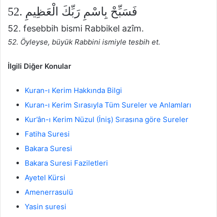
52. فَسَبِّحْ بِاسْمِ رَبِّكَ الْعَظِيمِ
52. fesebbih bismi Rabbikel azîm.
52. Öyleyse, büyük Rabbini ismiyle tesbih et.
İlgili Diğer Konular
Kuran-ı Kerim Hakkında Bilgi
Kuran-ı Kerim Sıra
sıyla Tüm Sureler ve
Anlamları
Kur’ân-ı Kerim Nüzul (İniş) Sırasına göre Sureler
Fatiha Suresi
Bakara Suresi
Bakara Suresi Faziletleri
Ayetel Kürsi
Amenerrasulü
Yasin suresi