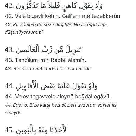
42. وَلَا بِقَوْلِ كَاهِنٍ قَلِيلاً مَا تَذَكَّرُونَ
42. Velē bigavli kēhin. Galîlem mē tezekkerûn.
42. Bir kâhinin de sözü değildir. Ne az öğüt alıp-
düşünüyorsunuz?
43. تَنزِيلٌ مِّن رَّبِّ الْعَالَمِينَ
43. Tenzîlum-mir-Rabbil âlemîn.
43. Alemlerin Rabbinden bir indirilmedir.
44. وَلَوْ تَقَوَّلَ عَلَيْنَا بَعْضَ الْأَقَاوِيلِ
44. Velev tegavvele aleynē beğdal egâvîl.
44. Eğer o, Bize karşı bazı sözleri uydurup-söylemiş
olsaydı.
45. لَأَخَذْنَا مِنْهُ بِالْيَمِينِ