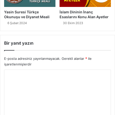
İslam Dininin İnanç
Yasin Suresi Türkçe
Esaslarını Konu Alan Ayetler
Okunuşu ve Diyanet Meali
30 Ekim 2023
6 Şubat 2024
Bir yanıt yazın
E-posta adresiniz yayınlanmayacak.
Gerekli alanlar
*
ile
işaretlenmişlerdir
Y
o
r
u
m
*