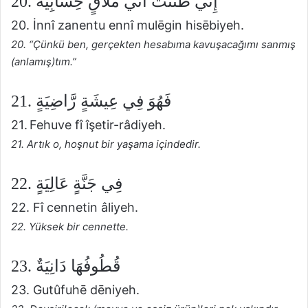
20. إِنِّي ظَنَنتُ أَنِّي مُلَاقٍ حِسَابِيهْ
20. İnnî zanentu ennî mulēgin hisēbiyeh.
20. “Çünkü ben, gerçekten hesabıma kavuşacağımı sanmış
(anlamış)tım.”
21. فَهُوَ فِي عِيشَةٍ رَّاضِيَةٍ
21. Fehuve fî îşetir-râdiyeh.
21. Artık o, hoşnut bir yaşama içindedir.
22. فِي جَنَّةٍ عَالِيَةٍ
22. Fî cennetin âliyeh.
22. Yüksek bir cennette.
23. قُطُوفُهَا دَانِيَةٌ
23. Gutûfuhē dēniyeh.