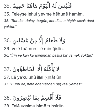
35. فَلَيْسَ لَهُ الْيَوْمَ هَاهُنَا حَمِيمٌ
35. Feleyse lehul yevme hēhunē hamîm.
35. “Bundan dolayı bugün, kendisine hiçbir sıcak dost
yoktur.”
36. وَلَا طَعَامٌ إِلَّا مِنْ غِسْلِينٍ
36. Velē taâmun illē min ğislîn.
36. “İrin ve kan karışımından başka bir yemek yoktur.”
37. لَا يَأْكُلُهُ إِلَّا الْخَاطِؤُونَ
37. Lē ye’kuluhû illel
hâtiûn.
[k]
37. “Bunu da, hata edenlerden başkası yemez.”
38. فَلَا أُقْسِمُ بِمَا تُبْصِرُونَ
38. Felē ugsimu bimē tubsirûn.