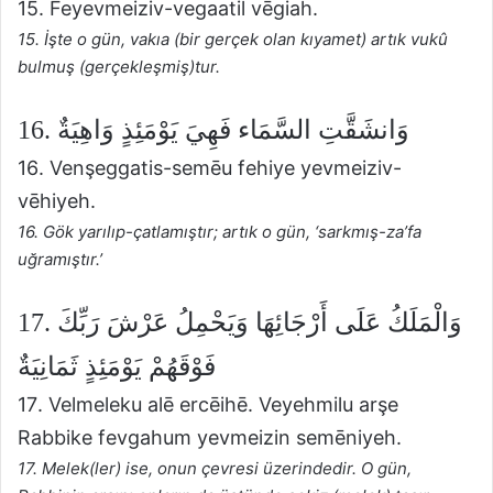
15. Feyevmeiziv-vegaatil vēgiah.
15. İşte o gün, vakıa (bir gerçek olan kıyamet) artık vukû
bulmuş (gerçekleşmiş)tur.
16. وَانشَقَّتِ السَّمَاء فَهِيَ يَوْمَئِذٍ وَاهِيَةٌ
16. Venşeggatis-semēu fehiye yevmeiziv-
vēhiyeh.
16. Gök yarılıp-çatlamıştır; artık o gün, ‘sarkmış-za’fa
uğramıştır.’
17. وَالْمَلَكُ عَلَى أَرْجَائِهَا وَيَحْمِلُ عَرْشَ رَبِّكَ
فَوْقَهُمْ يَوْمَئِذٍ ثَمَانِيَةٌ
17. Velmeleku alē ercēihē. Veyehmilu arşe
Rabbike fevgahum yevmeizin semēniyeh.
17. Melek(ler) ise, onun çevresi üzerindedir. O gün,