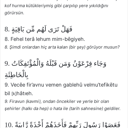
kof hurma kütükleriymiş gibi çarpılıp yere yıkıldığını
görürsün.
8. فَهَلْ تَرَى لَهُم مِّن بَاقِيَةٍ
8. Fehel terâ lehum mim-bēgiyeh.
8. Şimdi onlardan hiç arta kalan (bir şey) görüyor musun?
9. وَجَاء فِرْعَوْنُ وَمَن قَبْلَهُ وَالْمُؤْتَفِكَاتُ
بِالْخَاطِئَةِ
9. Vecēe fir’avnu vemen gablehû velmu’tefikētu
bil
hâtıeh.
[k]
9. Firavun (kavmi), ondan öncekiler ve yerle bir olan
şehirler (halkı da hep) o hata ile (tarih sahnesine) geldiler.
10. فَعَصَوْا رَسُولَ رَبِّهِمْ فَأَخَذَهُمْ أَخْذَةً رَّابِيَةً