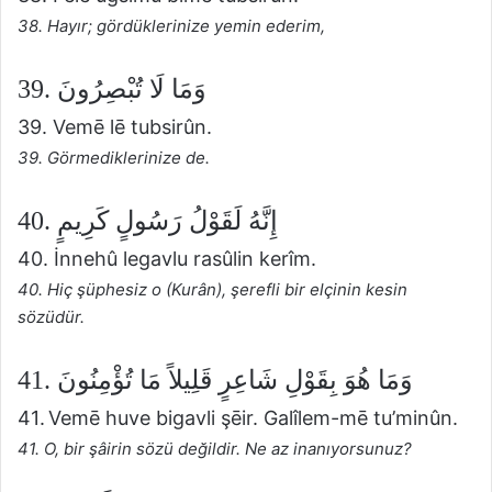
38. Hayır; gördüklerinize yemin ederim,
39. وَمَا لَا تُبْصِرُونَ
39. Vemē lē tubsirûn.
39. Görmediklerinize de.
40. إِنَّهُ لَقَوْلُ رَسُولٍ كَرِيمٍ
40. İnnehû legavlu rasûlin kerîm.
40. Hiç şüphesiz o (Kurân), şerefli bir elçinin kesin
sözüdür.
41. وَمَا هُوَ بِقَوْلِ شَاعِرٍ قَلِيلاً مَا تُؤْمِنُونَ
41. Vemē huve bigavli şēir. Galîlem-mē tu’minûn.
41. O, bir şâirin sözü değildir. Ne az inanıyorsunuz?