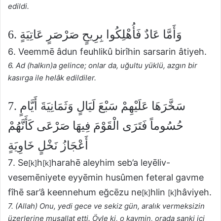
edildi.
6. وَأَمَّا عَادٌ فَأُهْلِكُوا بِرِيحٍ صَرْصَرٍ عَاتِيَةٍ
6. Veemmē âdun feuhlikû birîhin sarsarin âtiyeh.
6. Ad (halkın)a gelince; onlar da, uğultu yüklü, azgın bir
kasırga ile helâk edildiler.
7. سَخَّرَهَا عَلَيْهِمْ سَبْعَ لَيَالٍ وَثَمَانِيَةَ أَيَّامٍ
حُسُوماً فَتَرَى الْقَوْمَ فِيهَا صَرْعَى كَأَنَّهُمْ
أَعْجَازُ نَخْلٍ خَاوِيَةٍ
7. Se
h
harahē aleyhim seb’a leyēliv-
[k]
[k]
vesemēniyete eyyēmin husûmen feteral gavme
fîhē sar’â keennehum eğcēzu ne
hlin
hâviyeh.
[k]
[k]
7. (Allah) Onu, yedi gece ve sekiz gün, aralık vermeksizin
üzerlerine musallat etti. Öyle ki, o kavmin, orada sanki içi