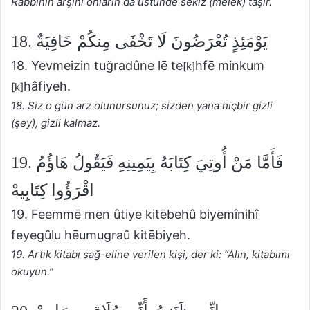
Rabbinin arşını onların da üstünde sekiz (melek) taşır.
18. يَوْمَئِذٍ تُعْرَضُونَ لَا تَخْفَى مِنكُمْ خَافِيَةٌ
18. Yevmeizin tuğradûne lē te
hfē minkum
[k]
hâfiyeh.
[k]
18. Siz o gün arz olunursunuz; sizden yana hiçbir gizli
(şey), gizli kalmaz.
19. فَأَمَّا مَنْ أُوتِيَ كِتَابَهُ بِيَمِينِهِ فَيَقُولُ هَاؤُمُ
اقْرَؤُوا كِتَابِيهْ
19. Feemmē men ûtiye kitēbehû biyemînihî
feyegûlu hēumugraû kitēbiyeh.
19. Artık kitabı sağ-eline verilen kişi, der ki: “Alın, kitabımı
okuyun.”