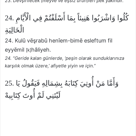
23. Devşirilecek (meyve ve eşsiz ürün)leri pek yakındır.
24. كُلُوا وَاشْرَبُوا هَنِيئاً بِمَا أَسْلَفْتُمْ فِي الْأَيَّامِ
الْخَالِيَةِ
24. Kulû vēşrabû henîem-bimē esleftum fil
eyyēmil
hâliyeh.
[k]
24. “Geride kalan günlerde, ‘peşin olarak sunduklarınıza
karşılık olmak üzere,’ afiyetle yiyin ve için.”
25. وَأَمَّا مَنْ أُوتِيَ كِتَابَهُ بِشِمَالِهِ فَيَقُولُ يَا
لَيْتَنِي لَمْ أُوتَ كِتَابِيهْ