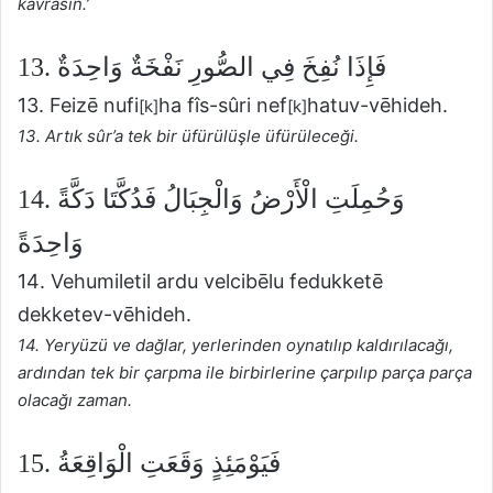
kavrasın.’
13. فَإِذَا نُفِخَ فِي الصُّورِ نَفْخَةٌ وَاحِدَةٌ
13. Feizē nufi
ha fîs-sûri nef
hatuv-vēhideh.
[k]
[k]
13. Artık sûr’a tek bir üfürülüşle üfürüleceği.
14. وَحُمِلَتِ الْأَرْضُ وَالْجِبَالُ فَدُكَّتَا دَكَّةً
وَاحِدَةً
14. Vehumiletil ardu velcibēlu fedukketē
dekketev-vēhideh.
14. Yeryüzü ve dağlar, yerlerinden oynatılıp kaldırılacağı,
ardından tek bir çarpma ile birbirlerine çarpılıp parça parça
olacağı zaman.
15. فَيَوْمَئِذٍ وَقَعَتِ الْوَاقِعَةُ