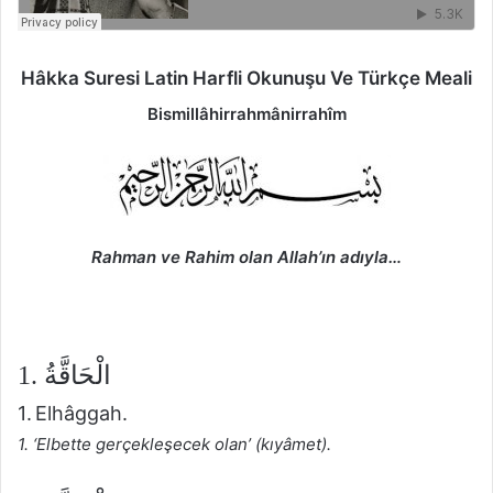
Hâkka
Suresi
Latin Harfli Okunuşu Ve Türkçe Meali
Bismillâhirrahmânirrahîm
Rahman ve Rahim olan Allah’ın adıyla…
1. الْحَاقَّةُ
1. Elhâggah.
1. ‘Elbette gerçekleşecek olan’ (kıyâmet).