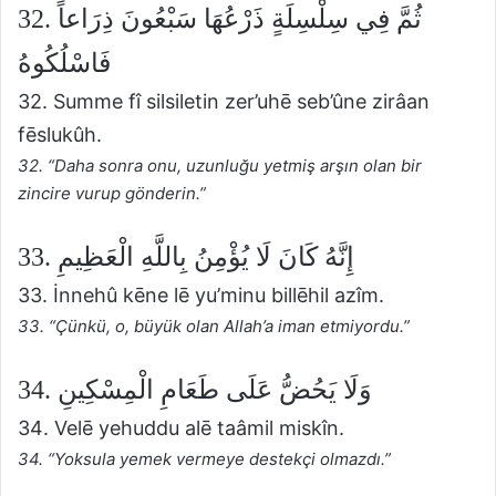
32. ثُمَّ فِي سِلْسِلَةٍ ذَرْعُهَا سَبْعُونَ ذِرَاعاً
فَاسْلُكُوهُ
32. Summe fî silsiletin zer’uhē seb’ûne zirâan
fēslukûh.
32. “Daha sonra onu, uzunluğu yetmiş arşın olan bir
zincire vurup gönderin.”
33. إِنَّهُ كَانَ لَا يُؤْمِنُ بِاللَّهِ الْعَظِيمِ
33. İnnehû kēne lē yu’minu billēhil azîm.
33. “Çünkü, o, büyük olan Allah’a iman etmiyordu.”
34. وَلَا يَحُضُّ عَلَى طَعَامِ الْمِسْكِينِ
34. Velē yehuddu alē taâmil miskîn.
34. “Yoksula yemek vermeye destekçi olmazdı.”