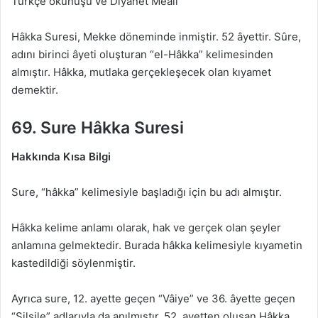
Türkçe okunuşu ve Diyanet Meali
Hâkka Suresi, Mekke döneminde inmiştir. 52 âyettir. Sûre,
adını birinci âyeti oluşturan “el-Hâkka” kelimesinden
almıştır. Hâkka, mutlaka gerçekleşecek olan kıyamet
demektir.
69. Sure Hâkka Suresi
Hakkında Kısa Bilgi
Sure, “hâkka” kelimesiyle başladığı için bu adı almıştır.
Hâkka kelime anlamı olarak, hak ve gerçek olan şeyler
anlamına gelmektedir. Burada hâkka kelimesiyle kıyametin
kastedildiği söylenmiştir.
Ayrıca sure, 12. ayette geçen “Vâiye” ve 36. âyette geçen
“Silsile” adlarıyla da anılmıştır. 52. ayetten oluşan Hâkka