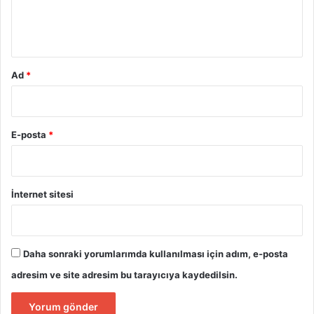
m
*
Ad
*
E-posta
*
İnternet sitesi
Daha sonraki yorumlarımda kullanılması için adım, e-posta
adresim ve site adresim bu tarayıcıya kaydedilsin.