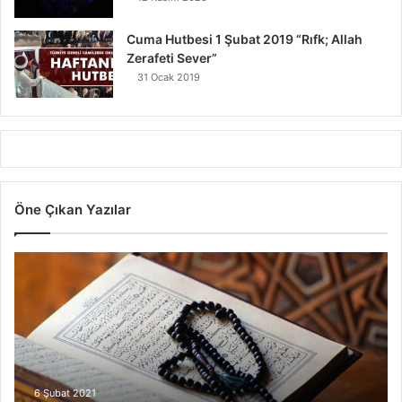
Cuma Hutbesi 1 Şubat 2019 “Rıfk; Allah
Zerafeti Sever”
31 Ocak 2019
Öne Çıkan Yazılar
7
A
y
e
t
V
a
r
6 Şubat 2021