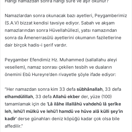
Hangi namazdan sonra hangi sure ve aşir okunur?
Namazlardan sonra okunacak bazı ayetleri, Peygamberimiz
(S.A.V) bizzat kendisi tavsiye ediyor. Sabah ve akşam
namazlarından sonra Hüvellahüllezi, yatsı namazından
sonra da Âmenerrasûlü ayetlerini okumanın faziletlerine
dair birçok hadis-i şerif vardır.
Peygamber Efendimiz Hz. Muhammed (sallallahu aleyi
vesellem), namaz sonrası çekilen tesbih ve duaların
önemini Ebû Hureyre’den rivayetle şöyle ifade ediyor:
“Her namazdan sonra kim 33 defa
sübhânallah
, 33 defa
elhamdülillah
, 33 defa
Allahü ekber
der, yüze (100)
tamamlamak için de
‘Lâ ilâhe illallâhü vahdehû lâ şerîke
leh, lehü’l mülkü ve lehü’l hamdü ve hüve alâ külli şey’in
kadîr’
derse günahları deniz köpüğü kadar çok olsa bile
affedilir.”