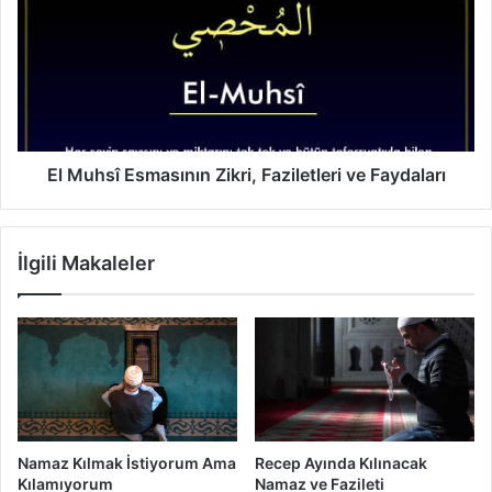
N
M
e
u
d
h
i
s
r
î
?
E
Ö
s
z
m
El Muhsî Esmasının Zikri, Faziletleri ve Faydaları
e
a
l
s
l
ı
İlgili Makaleler
i
n
k
ı
l
n
e
Z
r
i
i
k
v
r
e
i
F
,
Namaz Kılmak İstiyorum Ama
Recep Ayında Kılınacak
a
F
Kılamıyorum
Namaz ve Fazileti