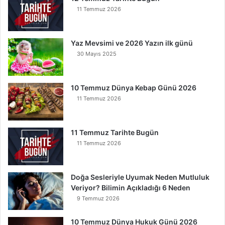
k
11 Temmuz 2026
u
y
a
Yaz Mevsimi ve 2026 Yazın ilk günü
n
30 Mayıs 2025
K
u
r
t
10 Temmuz Dünya Kebap Günü 2026
u
11 Temmuz 2026
l
u
r
11 Temmuz Tarihte Bugün
11 Temmuz 2026
Doğa Sesleriyle Uyumak Neden Mutluluk
Veriyor? Bilimin Açıkladığı 6 Neden
9 Temmuz 2026
10 Temmuz Dünya Hukuk Günü 2026