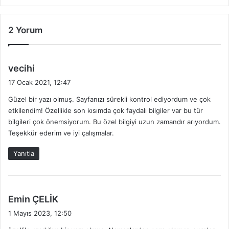
2 Yorum
d
vecihi
e
17 Ocak 2021, 12:47
d
Güzel bir yazı olmuş. Sayfanızı sürekli kontrol ediyordum ve çok
i
etkilendim! Özellikle son kısımda çok faydalı bilgiler var bu tür
k
bilgileri çok önemsiyorum. Bu özel bilgiyi uzun zamandır arıyordum.
i
Teşekkür ederim ve iyi çalışmalar.
:
Yanıtla
d
Emin ÇELİK
e
1 Mayıs 2023, 12:50
d