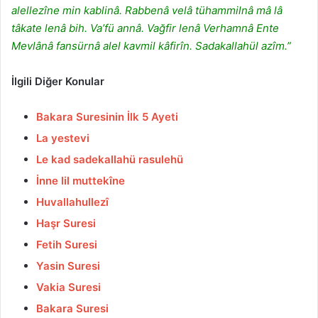
alellezîne min kablinâ. Rabbenâ velâ tühammilnâ mâ lâ
tâkate lenâ bih. Va’fü annâ. Vağfir lenâ Verhamnâ Ente
Mevlânâ fansürnâ alel kavmil kâfirîn. Sadakallahül azîm.”
İlgili Diğer Konular
Bakara Suresinin İlk 5 Ayeti
La yestevi
Le kad sadekallahü rasulehü
İnne lil muttekîne
Huvallahullezî
Haşr Suresi
Fetih Suresi
Yasin Suresi
Vakia Suresi
Bakara Suresi