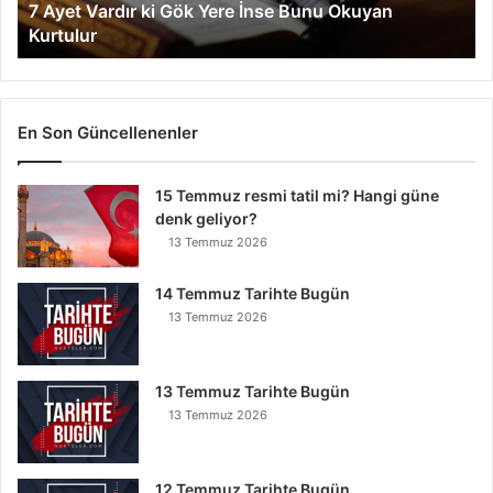
7 Ayet Vardır ki Gök Yere İnse Bunu Okuyan
d
Kurtulur
ı
r
k
i
G
En Son Güncellenenler
ö
k
15 Temmuz resmi tatil mi? Hangi güne
Y
denk geliyor?
e
r
13 Temmuz 2026
e
İ
14 Temmuz Tarihte Bugün
n
13 Temmuz 2026
s
e
B
13 Temmuz Tarihte Bugün
u
13 Temmuz 2026
n
u
O
12 Temmuz Tarihte Bugün