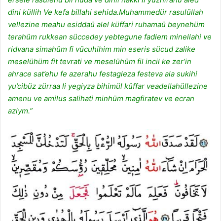
dini küllih Ve kefa billahi sehida.Muhammedür rasulüllah
vellezine meahu esiddaü alel küffari ruhamaü beynehüm
terahüm rukkean süccedey yebtegune fadlem minellahi ve
ridvana simahüm fi vücuhihim min eseris sücud zalike
meselühüm fit tevrati ve meselühüm fil incil ke zer’in
ahrace sat’ehu fe azerahu festagleza festeva ala sukihi
yu’cibüz zürraa li yegiyza bihimül küffar veadellahüllezine
amenu ve amilus salihati minhüm magfiratev ve ecran
aziym.”