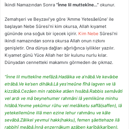
İkindi Namazından Sonra
“İnne lil muttekîne…”
okunur.
Zemahşeri ve Beyzavi’ye göre ‘Amme Yetesâelûne’ ile
başlayan Nebe Sûresi’ni kim okursa, Allah kıyamet
gününde ona soğuk bir içecek içirir.
Kim Nebe
Sûresi’ni
ikindi namazından sonra okursa Allah onun rızkını
genişletir. Ona dünya dağları ağırlığınca iyilikler yazılır.
Kıyamet günü Yüce Allah her bir kulunu nurlu kılar.
Dünyadan cennetteki makamını görmeden de çıkmaz.
“İnne lil muttekîne mefâzâ.Hadâika ve a’nâbâ.Ve kevâıbe
etrâbâ.Ve ke’sen dihâkâ.Lâ yes’meûne fîhâ lagven ve lâ
kizzâbâ.Cezâen min rabbike atâen hısâbâ.Rabbis semâvâti
vel ardı ve mâ beynehumer rahmâni lâ yemlikûne minhu
hitâbâ.Yevme yekûmur rûhu vel melâiketu saffâ(saffen), lâ
yetekellemûne illâ men ezine lehur rahmânu ve kâle
sevâbâ.Zâlikel yevmul hakk(hakku), femen şâettehaze ilâ
rabbihî meâbâ.İnnâ enzernâkum azâben karîbâ(karîben),