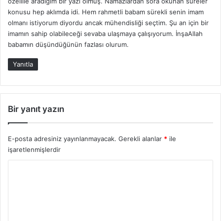
özellile aradığım bir yazı olmuş. Namazlardan sora okunan sureler
i
konusu hep aklımda idi. Hem rahmetli babam sürekli senin imam
k
olmanı istiyorum diyordu ancak mühendisliği seçtim. Şu an için bir
i
imamın sahip olabileceği sevaba ulaşmaya çalışıyorum. İnşaAllah
:
babamın düşündüğünün fazlası olurum.
Yanıtla
Bir yanıt yazın
E-posta adresiniz yayınlanmayacak.
Gerekli alanlar
*
ile
işaretlenmişlerdir
Y
o
r
u