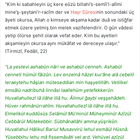
“Kim ki sabahleyin üç kere eûzü billahi’s-semîi’l-alîmi
mine’ş-şeytani’r-racîm der ve
Haşr Sûresi
nin sonundaki üç
âyeti okursa, Allah o kimseye akşama kadar duâ ve istiğfar
etmek üzere yetmiş bin melek vazifelendirir. O gün vâdesi
yetip ölürse şehit olarak vefat eder. Kim bu ayetleri
akşamleyin okursa aynı mükâfat ve dereceye ulaşır.”
(Tirmizî, Fedâil, 22)
“La yestevi ashabün nâri ve ashabül cenneh. Ashabül
cenneti hümül fâizûn. Lev enzelnâ hâzel kur’âne alâ cebelil
leraeytehu hâşian müteseddian min haşyetillâh. Vetilkel
emsâlü nadribuhâ linnâsi laallehüm yetefekkerûn.
Huvallahullezî lâ ilâhe illâ hu. Âlimul ğaybi veşşehâdeh.
Hüver rahmânürrahîm. Huvallahullezî lâ ilâhe illâ hu.
Elmelikül kuddûsüs Selâmül Mü’minül Müheyminül Azîzül
Cebbârül Mütekebbir. Sübhânallâhi amma yüşrikûn.
Huvallahul Hâlikul Bariul Musavvirü lehul esmâül Hüsnâ.
Yüsebbihu lehu mâ fissemâvâti vel ard. Vehüvel azîzül