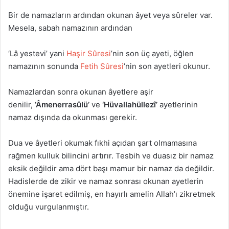
Bir de namazların ardından okunan âyet veya sûreler var.
Mesela, sabah namazının ardından
‘Lâ yestevi’ yani
Haşir Sûresi
’nin son üç ayeti, öğlen
namazının sonunda
Fetih Sûresi
’nin son ayetleri okunur.
Namazlardan sonra okunan âyetlere aşir
denilir,
‘Âmenerrasûlü’
ve
‘Hüvallahüllezî’
ayetlerinin
namaz dışında da okunması gerekir.
Dua ve âyetleri okumak fıkhi açıdan şart olmamasına
rağmen kulluk bilincini artırır. Tesbih ve duasız bir namaz
eksik değildir ama dört başı mamur bir namaz da değildir.
Hadislerde de zikir ve namaz sonrası okunan ayetlerin
önemine işaret edilmiş, en hayırlı amelin Allah’ı zikretmek
olduğu vurgulanmıştır.