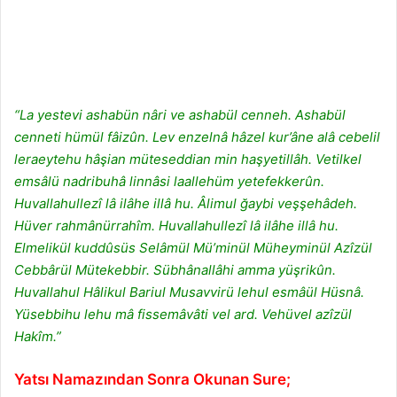
“La yestevi ashabün nâri ve ashabül cenneh. Ashabül
cenneti hümül fâizûn. Lev enzelnâ hâzel kur’âne alâ cebelil
leraeytehu hâşian müteseddian min haşyetillâh. Vetilkel
emsâlü nadribuhâ linnâsi laallehüm yetefekkerûn.
Huvallahullezî lâ ilâhe illâ hu. Âlimul ğaybi veşşehâdeh.
Hüver rahmânürrahîm. Huvallahullezî lâ ilâhe illâ hu.
Elmelikül kuddûsüs Selâmül Mü’minül Müheyminül Azîzül
Cebbârül Mütekebbir. Sübhânallâhi amma yüşrikûn.
Huvallahul Hâlikul Bariul Musavvirü lehul esmâül Hüsnâ.
Yüsebbihu lehu mâ fissemâvâti vel ard. Vehüvel azîzül
Hakîm.”
Yatsı Namazından Sonra Okunan Sure;