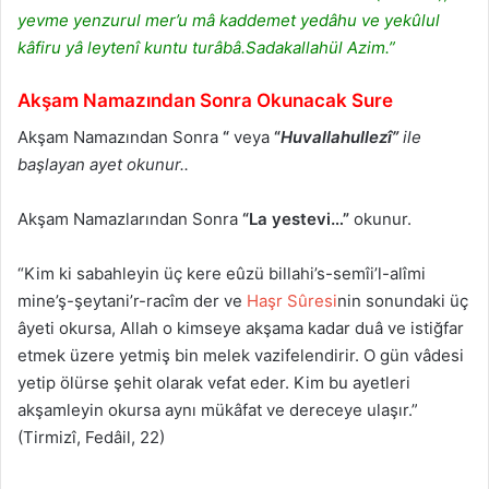
yevme yenzurul mer’u mâ kaddemet yedâhu ve yekûlul
kâfiru yâ leytenî kuntu turâbâ.Sadakallahül Azim.”
Akşam Namazından Sonra Okunacak Sure
Akşam Namazından Sonra
“
veya
“
Huvallahullezî”
ile
başlayan ayet okunur..
Akşam Namazlarından Sonra
“La yestevi…”
okunur.
“Kim ki sabahleyin üç kere eûzü billahi’s-semîi’l-alîmi
mine’ş-şeytani’r-racîm der ve
Haşr Sûresi
nin sonundaki üç
âyeti okursa, Allah o kimseye akşama kadar duâ ve istiğfar
etmek üzere yetmiş bin melek vazifelendirir. O gün vâdesi
yetip ölürse şehit olarak vefat eder. Kim bu ayetleri
akşamleyin okursa aynı mükâfat ve dereceye ulaşır.”
(Tirmizî, Fedâil, 22)