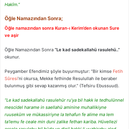
Hakîm.”
Öğle Namazından Sonra;
Öğle namazından sonra Kuran-ı Kerim’den okunan Sure
ve aşir
Öğle Namazından Sonra
“Le kad sadekallahü rasulehü..”
okunur.
Peygamber Efendimiz şöyle buyurmuştur: “Bir kimse
Fetih
Sûresi
’ni okursa, Mekke fethinde Resulullah ile beraber
bulunmuş gibi sevap kazanmış olur.” (Tefsiru Ebussuud).
“Le kad sadekallahü rasulehür ru’ya bil hakk le tedhulünnel
mescidel harame in saellahü aminine muhallikiyne
ruuseküm ve mükassiriyne la tehafun fe alime ma lem
ta’lemu fe ceale min duni zalike fethan kariba. Hüvellezi
ersele rasulehu bil hüda ve dinil hakki li yuzhirahu aled