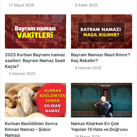
y
a
17 Mayıs 2026
9 Aralık 2025
d
z
a
i
l
l
a
e
r
t
ı
l
n
e
e
r
2025 Kurban Bayramı namaz
Bayram Namazı Nasıl Kılınır?
l
i
saatleri: Bayram Namaz Saati
Kaç Rekattır?
e
v
Kaçta?
5 Haziran 2025
r
e
5 Haziran 2025
d
F
i
a
r
y
?
d
a
l
a
r
Kurban Kesildikten Sonra
Namaz Kılarken En Çok
Kılınan Namaz – Şükür
Yapılan 10 Hata ve Doğrusu
ı
Namazı
16 Mayıs 2025