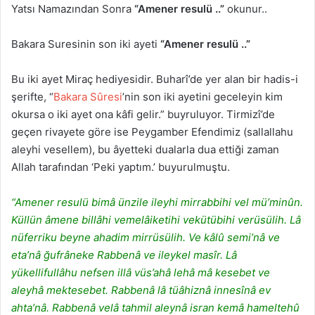
Yatsı Namazından Sonra
“Amener resulü ..”
okunur..
Bakara Suresinin son iki ayeti
“Amener resulü ..”
Bu iki ayet Miraç hediyesidir. Buharî’de yer alan bir hadis-i
şerifte, “
Bakara Sûresi
’nin son iki ayetini geceleyin kim
okursa o iki ayet ona kâfi gelir.” buyruluyor. Tirmizî’de
geçen rivayete göre ise Peygamber Efendimiz (sallallahu
aleyhi vesellem), bu âyetteki dualarla dua ettiği zaman
Allah tarafından ‘Peki yaptım.’ buyurulmuştu.
“Amener resulü bimâ ünzile ileyhi mirrabbihi vel mü’minûn.
Küllün âmene billâhi vemelâiketihi vekütübihi verüsülih. Lâ
nüferriku beyne ahadim mirrüsülih. Ve kâlû semi’nâ ve
eta’nâ ğufrâneke Rabbenâ ve ileykel masîr. Lâ
yükellifullâhu nefsen illâ vüs’ahâ lehâ mâ kesebet ve
aleyhâ mektesebet. Rabbenâ lâ tüâhiznâ innesînâ ev
ahta’nâ. Rabbenâ velâ tahmil aleynâ isran kemâ hameltehû