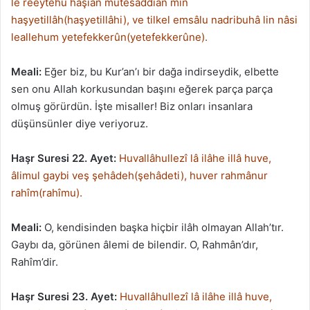
le reeytehu hâşian mutesaddian min
haşyetillâh(haşyetillâhi), ve tilkel emsâlu nadribuhâ lin nâsi
leallehum yetefekkerûn(yetefekkerûne).
Meali:
Eğer biz, bu Kur’an’ı bir dağa indirseydik, elbette
sen onu Allah korkusundan başını eğerek parça parça
olmuş görürdün. İşte misaller! Biz onları insanlara
düşünsünler diye veriyoruz.
Haşr Suresi 22. Ayet:
Huvallâhullezî lâ ilâhe illâ huve,
âlimul gaybi veş şehâdeh(şehâdeti), huver rahmânur
rahîm(rahîmu).
Meali:
O, kendisinden başka hiçbir ilâh olmayan Allah’tır.
Gaybı da, görünen âlemi de bilendir. O, Rahmân’dır,
Rahîm’dir.
Haşr Suresi 23. Ayet:
Huvallâhullezî lâ ilâhe illâ huve,