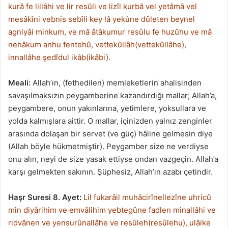
kurâ fe lillâhi ve lir resûli ve lizîl kurbâ vel yetâmâ vel
mesâkîni vebnis sebîli key lâ yekûne dûleten beynel
agniyâi minkum, ve mâ âtâkumur resûlu fe huzûhu ve mâ
nehâkum anhu fentehû, vettekûllâh(vettekûllâhe),
innallâhe şedîdul ikâb(ikâbi).
Meali:
Allah’ın, (fethedilen) memleketlerin ahalisinden
savaşılmaksızın peygamberine kazandırdığı mallar; Allah’a,
peygambere, onun yakınlarına, yetimlere, yoksullara ve
yolda kalmışlara aittir. O mallar, içinizden yalnız zenginler
arasında dolaşan bir servet (ve güç) hâline gelmesin diye
(Allah böyle hükmetmiştir). Peygamber size ne verdiyse
onu alın, neyi de size yasak ettiyse ondan vazgeçin. Allah’a
karşı gelmekten sakının. Şüphesiz, Allah’ın azabı çetindir.
Haşr Suresi 8. Ayet:
Lil fukarâil muhâcirînellezîne uhricû
min diyârihim ve emvâlihim yebtegûne fadlen minallâhi ve
rıdvânen ve yensurûnallâhe ve resûleh(resûlehu), ulâike