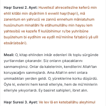
Haşr Suresi 2. Ayet:
Huvellezî ahrecellezîne keferû min
ehlil kitâbi min diyârihim li evvelil haşr(haşri), mâ
zanentum en yahrucû ve zannû ennehum mâniatuhum
husûnuhum minallâhi fe etâhumullâhu min haysu lem
yahtesibû ve kazefe fî kulûbihimur ru’be yuhribûne
buyûtehum bi eydîhim ve eydîl mû’minîne fa’tabirû yâ ulîl
ebsâr(ebsâri).
Meali:
O, kitap ehlinden inkâr edenleri ilk toplu sürgünde
yurtlarından çıkarandır. Siz onların çıkacaklarını
sanmamıştınız. Onlar da kalelerinin, kendilerini Allah’tan
koruyacağını sanmışlardı. Ama Allah’ın emri onlara
ummadıkları yerden geldi. O, yüreklerine korku düşürdü.
Öyle ki, evlerini hem kendi elleriyle, hem de mü’minlerin
elleriyle yıkıyorlardı. Ey basiret sahipleri, ibret alın.
Haşr Suresi 3. Ayet:
Ve lev lâ en keteballâhu aleyhimul