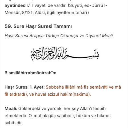
ayetindedir.”
rivayeti de vardır. (Suyuti, ed-Dürrü l-
Mensûr, 8/121; Alûsî, ilgili ayetlerin tefsiri)
59. Sure Haşr Suresi Tamamı
Haşr Suresi Arapça-Türkçe Okunuşu ve Diyanet Meali
Bismillâhirrahmânirrahîm
Haşr Suresi 1. Ayet:
Sebbeha lillâhi mâ fîs semâvâti ve mâ
fîl ard(ardı), ve huvel azîzul hakîm(hakîmu).
Meali:
Göklerdeki ve yerdeki her şey Allah’ı tespih
etmektedir. O, mutlak güç sahibidir, hüküm ve hikmet
sahibidir.