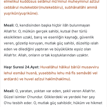
elmelikul kuddûsus selâmul mû’minul muheyminul azîzul
cebbârul mutekebbir(mutekebbiru), subhânallâhi ammâ
yuşrikûn(yuşrikûne).
Meali:
O, kendisinden başka hiçbir ilâh bulunmayan
Allah’tır. O, mülkün gerçek sahibi, kutsal (her türlü
eksiklikten uzak), barış ve esenliğin kaynağı, güvenlik
veren, gözetip koruyan, mutlak güç sahibi, düzeltip ıslah
eden ve dilediğini yaptıran ve büyüklükte eşsiz olan
Allah’tır. Allah, onların ortak koştuklarından uzaktır.
Haşr Suresi 24.Ayet:
Huvallâhul hâlikul bâriûl musavviru
lehul esmâul husnâ, yusebbihu lehu mâ fîs semâvâti vel
ard(ardı) ve huvel azîzul hakîm(hakîmu).
Meali:
O, yaratan, yoktan var eden, şekil veren Allah’tır.
Güzel isimler O’nundur. Göklerdeki ve yerdeki her şey
O’nu tesbih eder. O, mutlak güç sahibidir, hüküm ve hikmet