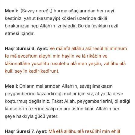
Meali:
(Savaş gereği,) hurma ağaçlarından her neyi
kestiniz, yahut (kesmeyip) kökleri üzerinde dikili
bıraktınızsa hep Allah’ın izniyledir. Bu da fasıkları rezil
etmesi içindir.
Haşr Suresi 6. Ayet:
Ve mâ efâ allâhu alâ resûlihî minhum
fe mâ evceftum aleyhi min haylin ve lâ rikâbin ve
lâkinnallâhe yusallitu rusulehu alâ men yeşâu, vallâhu alâ
kulli şey’in kadîr(kadîrun).
Meali:
Onların mallarından Allah’ın, savaşılmaksızın
peygamberine kazandırdığı mallar için siz, at ya da deve
koşturmuş değilsiniz. Fakat Allah, peygamberlerini, dilediği
kimselerin üzerine salıp onlara üstün kılar. Allah’ın her
şeye hakkıyla gücü yeter.
Haşr Suresi 7. Ayet:
Mâ efâ allâhu alâ resûlihî min ehlil