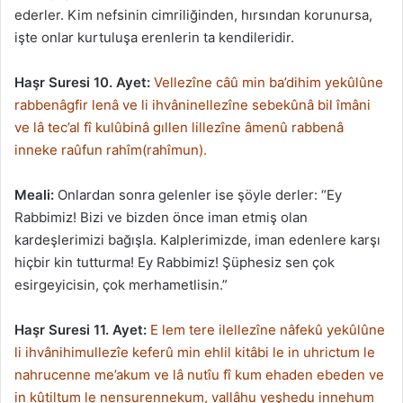
ederler. Kim nefsinin cimriliğinden, hırsından korunursa,
işte onlar kurtuluşa erenlerin ta kendileridir.
Haşr Suresi 10. Ayet:
Vellezîne câû min ba’dihim yekûlûne
rabbenâgfir lenâ ve li ihvâninellezîne sebekûnâ bil îmâni
ve lâ tec’al fî kulûbinâ gıllen lillezîne âmenû rabbenâ
inneke raûfun rahîm(rahîmun).
Meali:
Onlardan sonra gelenler ise şöyle derler: “Ey
Rabbimiz! Bizi ve bizden önce iman etmiş olan
kardeşlerimizi bağışla. Kalplerimizde, iman edenlere karşı
hiçbir kin tutturma! Ey Rabbimiz! Şüphesiz sen çok
esirgeyicisin, çok merhametlisin.”
Haşr Suresi 11. Ayet:
E lem tere ilellezîne nâfekû yekûlûne
li ihvânihimullezîe keferû min ehlil kitâbi le in uhrictum le
nahrucenne me’akum ve lâ nutîu fî kum ehaden ebeden ve
in kûtiltum le nensurennekum, vallâhu yeşhedu innehum