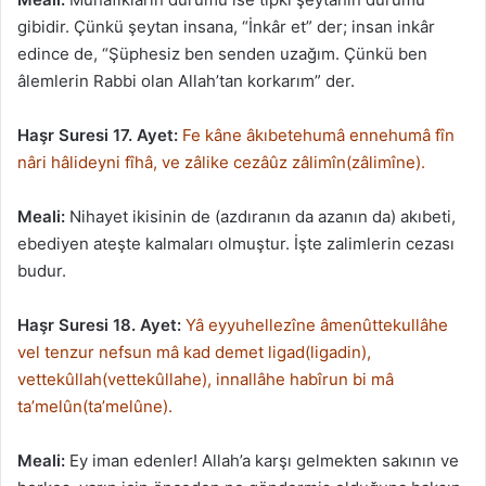
gibidir. Çünkü şeytan insana, “İnkâr et” der; insan inkâr
edince de, “Şüphesiz ben senden uzağım. Çünkü ben
âlemlerin Rabbi olan Allah’tan korkarım” der.
Haşr Suresi 17. Ayet:
Fe kâne âkıbetehumâ ennehumâ fîn
nâri hâlideyni fîhâ, ve zâlike cezâûz zâlimîn(zâlimîne).
Meali:
Nihayet ikisinin de (azdıranın da azanın da) akıbeti,
ebediyen ateşte kalmaları olmuştur. İşte zalimlerin cezası
budur.
Haşr Suresi 18. Ayet:
Yâ eyyuhellezîne âmenûttekullâhe
vel tenzur nefsun mâ kad demet ligad(ligadin),
vettekûllah(vettekûllahe), innallâhe habîrun bi mâ
ta’melûn(ta’melûne).
Meali:
Ey iman edenler! Allah’a karşı gelmekten sakının ve