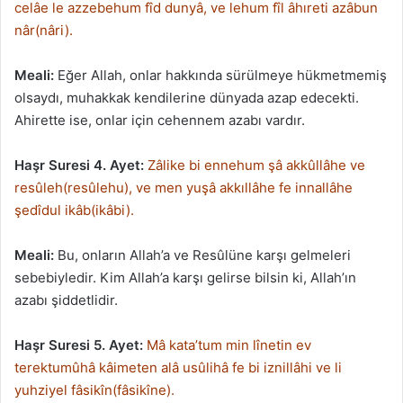
celâe le azzebehum fîd dunyâ, ve lehum fîl âhıreti azâbun
nâr(nâri).
Meali:
Eğer Allah, onlar hakkında sürülmeye hükmetmemiş
olsaydı, muhakkak kendilerine dünyada azap edecekti.
Ahirette ise, onlar için cehennem azabı vardır.
Haşr Suresi 4. Ayet:
Zâlike bi ennehum şâ akkûllâhe ve
resûleh(resûlehu), ve men yuşâ akkıllâhe fe innallâhe
şedîdul ikâb(ikâbi).
Meali:
Bu, onların Allah’a ve Resûlüne karşı gelmeleri
sebebiyledir. Kim Allah’a karşı gelirse bilsin ki, Allah’ın
azabı şiddetlidir.
Haşr Suresi 5. Ayet:
Mâ kata’tum min lînetin ev
terektumûhâ kâimeten alâ usûlihâ fe bi iznillâhi ve li
yuhziyel fâsikîn(fâsikîne).