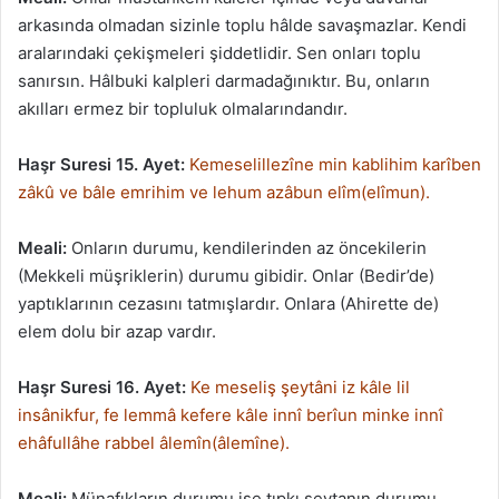
arkasında olmadan sizinle toplu hâlde savaşmazlar. Kendi
aralarındaki çekişmeleri şiddetlidir. Sen onları toplu
sanırsın. Hâlbuki kalpleri darmadağınıktır. Bu, onların
akılları ermez bir topluluk olmalarındandır.
Haşr Suresi 15. Ayet:
Kemeselillezîne min kablihim karîben
zâkû ve bâle emrihim ve lehum azâbun elîm(elîmun).
Meali:
Onların durumu, kendilerinden az öncekilerin
(Mekkeli müşriklerin) durumu gibidir. Onlar (Bedir’de)
yaptıklarının cezasını tatmışlardır. Onlara (Ahirette de)
elem dolu bir azap vardır.
Haşr Suresi 16. Ayet:
Ke meseliş şeytâni iz kâle lil
insânikfur, fe lemmâ kefere kâle innî berîun minke innî
ehâfullâhe rabbel âlemîn(âlemîne).
Meali:
Münafıkların durumu ise tıpkı şeytanın durumu