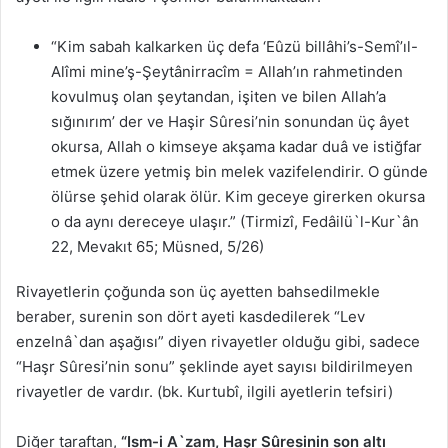
“Kim sabah kalkarken üç defa ‘Eûzü billâhi’s-Semî’ıl-
Alîmi mine’ş-Şeytânirracîm = Allah’ın rahmetinden
kovulmuş olan şeytandan, işiten ve bilen Allah’a
sığınırım’ der ve Haşir Sûresi’nin sonundan üç âyet
okursa, Allah o kimseye akşama kadar duâ ve istiğfar
etmek üzere yetmiş bin melek vazifelendirir. O günde
ölürse şehid olarak ölür. Kim geceye girerken okursa
o da aynı dereceye ulaşır.” (Tirmizî, Fedâilü`l-Kur`ân
22, Mevakıt 65; Müsned, 5/26)
Rivayetlerin çoğunda son üç ayetten bahsedilmekle
beraber, surenin son dört ayeti kasdedilerek “Lev
enzelnâ`dan aşağısı” diyen rivayetler olduğu gibi, sadece
“Haşr Sûresi’nin sonu” şeklinde ayet sayısı bildirilmeyen
rivayetler de vardır. (bk. Kurtubî, ilgili ayetlerin tefsiri)
Diğer taraftan,
“Ism-i A`zam, Haşr Sûresinin son altı