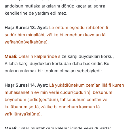
andolsun mutlaka arkalarını dönüp kaçarlar, sonra
kendilerine de yardım edilmez.
Haşr Suresi 13. Ayet:
Le entum eşeddu rehbeten fî
sudûrihim minallâhi, zâlike bi ennehum kavmun lâ
yefkahûn(yefkahûne).
Meali:
Onların kalplerinde si
ze karşı duydukları korku,
Allah’a karşı duydukları korkudan daha baskındır. Bu,
onların anlamaz bir toplum olmaları sebebiyledir.
Haşr Suresi 14. Ayet:
Lâ yukâtilûnekum cemîan illâ fî kuren
muhassanetin ev min verâi cudur(cudurin), be’suhum
beynehum şedîd(şedîdun), tahsebuhum cemîan ve
kulûbuhum şettâ, zâlike bi ennehum kavmun lâ
ya’kılûn(ya’kılûne).
Meali:
Onlar müstahkem kaleler içinde veya duvarlar