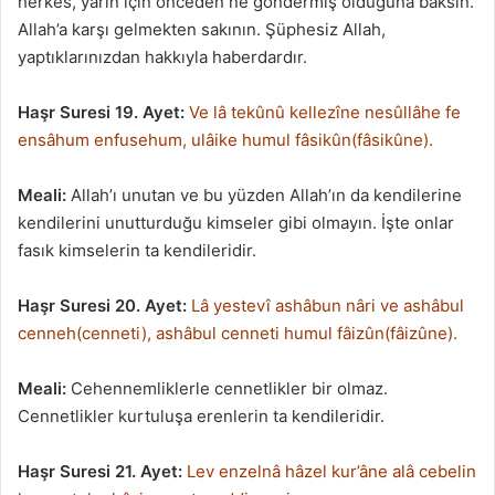
herkes, yarın için önceden ne göndermiş olduğuna baksın.
Allah’a karşı gelmekten sakının. Şüphesiz Allah,
yaptıklarınızdan hakkıyla haberdardır.
Haşr Suresi 19. Ayet:
Ve lâ tekûnû kellezîne nesûllâhe fe
ensâhum enfusehum, ulâike humul fâsikûn(fâsikûne).
Meali:
Allah’ı unutan ve bu yüzden Allah’ın da kendilerine
kendilerini unutturduğu kimseler gibi olmayın. İşte onlar
fasık kimselerin ta kendileridir.
Haşr Suresi 20. Ayet:
Lâ yestevî ashâbun nâri ve ashâbul
cenneh(cenneti), ashâbul cenneti humul fâizûn(fâizûne).
Meali:
Cehennemliklerle cennetlikler bir olmaz.
Cennetlikler kurtuluşa erenlerin ta kendileridir.
Haşr Suresi 21. Ayet:
Lev enzelnâ hâzel kur’âne alâ cebelin