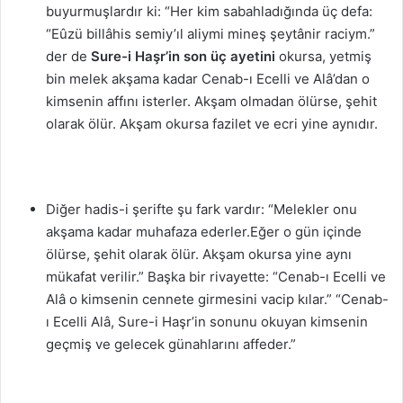
buyurmuşlardır ki: “Her kim sabahladığında üç defa:
“Eûzü billâhis semiy’ıl aliymi mineş şeytânir raciym.”
der de
Sure-i Haşr’in son üç ayetini
okursa, yetmiş
bin melek akşama kadar Cenab-ı Ecelli ve Alâ’dan o
kimsenin affını isterler. Akşam olmadan ölürse, şehit
olarak ölür. Akşam okursa fazilet ve ecri yine aynıdır.
Diğer hadis-i şerifte şu fark vardır: “Melekler onu
akşama kadar muhafaza ederler.Eğer o gün içinde
ölürse, şehit olarak ölür. Akşam okursa yine aynı
mükafat verilir.” Başka bir rivayette: “Cenab-ı Ecelli ve
Alâ o kimsenin cennete girmesini vacip kılar.” “Cenab-
ı Ecelli Alâ, Sure-i Haşr’in sonunu okuyan kimsenin
geçmiş ve gelecek günahlarını affeder.”