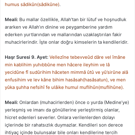
humus sâdikûn(sâdikûne)
.
Meali:
Bu mallar özellikle, Allah’tan bir lütuf ve hoşnudluk
ararken ve Allah’ın dinine ve peygamberine yardım
ederken yurtlarından ve mallarından uzaklaştırılan fakir
muhacirlerindir. İşte onlar doğru kimselerin ta kendileridir.
Haşr Suresi 9. Ayet:
Vellezîne tebevveûd dâre vel îmâne
min kablihim yuhıbbûne men hâcere ileyhim ve lâ
yecidûne fî sudûrihim hâceten mimmâ ûtû ve yû’sirûne alâ
enfusihim ve lev kâne bihim hasâsah(hasâsatun), ve men
yûka şuhha nefsihî fe ulâike humul muflihûn(muflihûne).
Meali:
Onlardan (muhacirlerden) önce o yurda (Medine’ye)
yerleşmiş ve imanı da gönüllerine yerleştirmiş olanlar,
hicret edenleri severler. Onlara verilenlerden dolayı
içlerinde bir rahatsızlık duymazlar. Kendileri son derece
ihtiyaç içinde bulunsalar bile onları kendilerine tercih