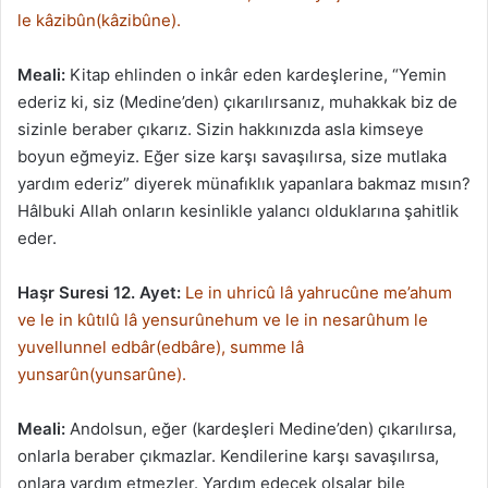
le kâzibûn(kâzibûne).
Meali:
Kitap ehlinden o inkâr eden kardeşlerine, “Yemin
ederiz ki, siz (Medine’den) çıkarılırsanız, muhakkak biz de
sizinle beraber çıkarız. Sizin hakkınızda asla kimseye
boyun eğmeyiz. Eğer size karşı savaşılırsa, size mutlaka
yardım ederiz” diyerek münafıklık yapanlara bakmaz mısın?
Hâlbuki Allah onların kesinlikle yalancı olduklarına şahitlik
eder.
Haşr Suresi 12. Ayet:
Le in uhricû lâ yahrucûne me’ahum
ve le in kûtılû lâ yensurûnehum ve le in nesarûhum le
yuvellunnel edbâr(edbâre), summe lâ
yunsarûn(yunsarûne).
Meali:
Andolsun, eğer (kardeşleri Medine’den) çıkarılırsa,
onlarla beraber çıkmazlar. Kendilerine karşı savaşılırsa,
onlara yardım etmezler. Yardım edecek olsalar bile