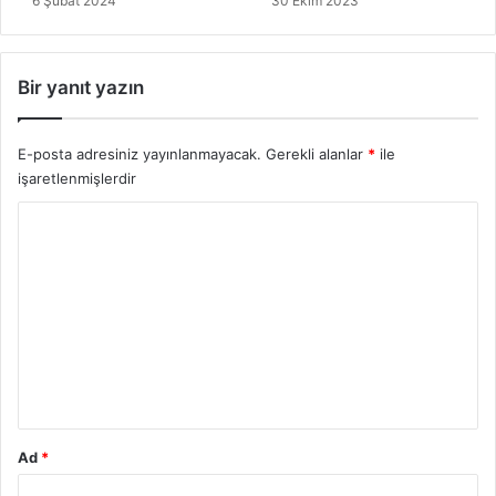
30 Ekim 2023
6 Şubat 2024
Bir yanıt yazın
E-posta adresiniz yayınlanmayacak.
Gerekli alanlar
*
ile
işaretlenmişlerdir
Y
o
r
u
m
*
Ad
*