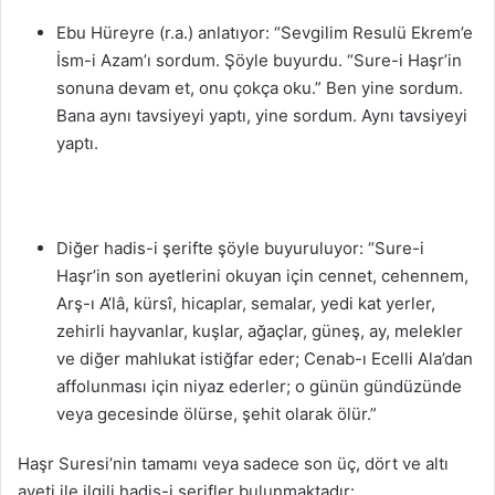
Ebu Hüreyre (r.a.) anlatıyor: “Sevgilim Resulü Ekrem’e
İsm-i Azam’ı sordum. Şöyle buyurdu. “Sure-i Haşr’in
sonuna devam et, onu çokça oku.” Ben yine sordum.
Bana aynı tavsiyeyi yaptı, yine sordum. Aynı tavsiyeyi
yaptı.
Diğer hadis-i şerifte şöyle buyuruluyor: “Sure-i
Haşr’in son ayetlerini okuyan için cennet, cehennem,
Arş-ı A’lâ, kürsî, hicaplar, semalar, yedi kat yerler,
zehirli hayvanlar, kuşlar, ağaçlar, güneş, ay, melekler
ve diğer mahlukat istiğfar eder; Cenab-ı Ecelli Ala’dan
affolunması için niyaz ederler; o günün gündüzünde
veya gecesinde ölürse, şehit olarak ölür.”
Haşr Suresi’nin tamamı veya sadece son üç, dört ve altı
ayeti ile ilgili hadis-i şerifler bulunmaktadır: