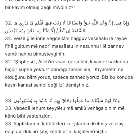
bir kavim olmuş değil miydiniz?”
32. وَإِذَا قِيلَ إِنَّ وَعْدَ اللَّهِ حَقٌّ وَالسَّاعَةُ لَا رَيْبَ فِيهَا قُلْتُم مَّا نَدْرِي مَا
السَّاعَةُ إِن نَّظُنُّ إِلَّا ظَنّاً وَمَا نَحْنُ بِمُسْتَيْقِنِينَ
32. Veizē gîle inne veğdellâhi hagguv vessēatu lē raybe
fîhē gultum mē nedrî messēatu in nezunnu illē zannev
vemē nahnü bimusteyginîn.
32. “Şüphesiz, Allah’ın vaadi gerçektir, kıyamet hakkında
hiçbir şüphe yoktur” dendiği zaman ise; “Kıyametin ne
olduğunu bilmiyoruz, sadece zannediyoruz. Biz bu konuda
kesin kanaat sahibi değiliz” demiştiniz.
33. وَبَدَا لَهُمْ سَيِّئَاتُ مَا عَمِلُوا وَحَاقَ بِهِم مَّا كَانُوا بِهِ يَسْتَهْزِئُون
33. Vebedē lehum seyyiētu mē amilû vehâga bihim mē
kēnû bihî yestehziûn.
33. Yaptıklarının kötülükleri karşılarına dikilmiş ve alay
edip durdukları şey, kendilerini kuşatıvermiştir.