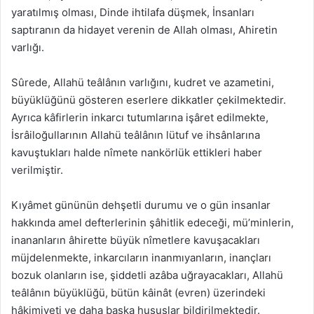
yaratılmış olması, Dinde ihtilafa düşmek, İnsanları
saptıranın da hidayet verenin de Allah olması, Ahiretin
varlığı.
Sûrede, Allahü teâlânın varlığını, kudret ve azametini,
büyüklüğünü gösteren eserlere dikkatler çekilmektedir.
Ayrıca kâfirlerin inkarcı tutumlarına işâret edilmekte,
İsrâiloğullarının Allahü teâlânın lütuf ve ihsânlarına
kavuştukları halde nîmete nankörlük ettikleri haber
verilmiştir.
Kıyâmet gününün dehşetli durumu ve o gün insanlar
hakkında amel defterlerinin şâhitlik edeceği, mü’minlerin,
inananların âhirette büyük nîmetlere kavuşacakları
müjdelenmekte, inkarcıların inanmıyanların, inançları
bozuk olanların ise, şiddetli azâba uğrayacakları, Allahü
teâlânın büyüklüğü, bütün kâinât (evren) üzerindeki
hâkimiyeti ve daha başka hususlar bildirilmektedir.