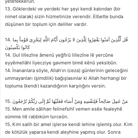
yetefekkerûn.
13. Göklerdeki ve yerdeki her şeyi kendi katından (bir
nimet olarak) sizin hizmetinize verendir. Elbette bunda
düşünen bir toplum için deliller vardır.
14. قُل لِّلَّذِينَ آمَنُوا يَغْفِرُوا لِلَّذِينَ لا يَرْجُون أَيَّامَ اللَّهِ لِيَجْزِيَ قَوْماً بِما
كَانُوا يَكْسِبُونَ
14. Gul lillezîne âmenû yeğfirû lillezîne lē yercûne
eyyēmellâhi liyecziye gavmem bimē kēnû yeksibûn.
14. İnananlara söyle, Allah’ın (ceza) günlerinin geleceğini
ummayanları (şimdilik) bağışlasınlar ki Allah herhangi bir
topluma (kendi) kazandığının karşılığını versin.
15. مَنْ عَمِلَ صَالِحاً فَلِنَفْسِهِ وَمَنْ أَسَاء فَعَلَيْهَا ثُمَّ إِلَى رَبِّكُمْ تُرْجَعُونَ
15. Men amile sâlihan felinefsihî vemen esēe fealeyhē
sümme ilē rabbiküm turceûn.
15. Kim salih bir amel işlerse kendi lehine işlemiş olur. Kim
de kötülük yaparsa kendi aleyhine yapmış olur. Sonra