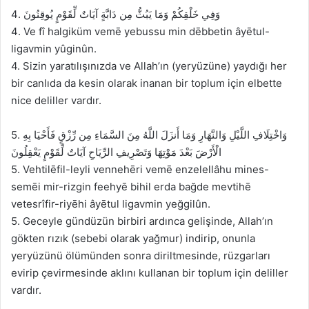
4. وَفِي خَلْقِكُمْ وَمَا يَبُثُّ مِن دَابَّةٍ آيَاتٌ لِّقَوْمٍ يُوقِنُونَ
4. Ve fî halgiküm vemē yebussu min dēbbetin âyētul-
ligavmin yûginûn.
4. Sizin yaratılışınızda ve Allah’ın (yeryüzüne) yaydığı her
bir canlıda da kesin olarak inanan bir toplum için elbette
nice deliller vardır.
5. وَاخْتِلَافِ اللَّيْلِ وَالنَّهَارِ وَمَا أَنزَلَ اللَّهُ مِنَ السَّمَاءِ مِن رِّزْقٍ فَأَحْيَا بِهِ
الْأَرْضَ بَعْدَ مَوْتِهَا وَتَصْرِيفِ الرِّيَاحِ آيَاتٌ لِّقَوْمٍ يَعْقِلُونَ
5. Vehtilēfil-leyli vennehēri vemē enzelellâhu mines-
semēi mir-rizgin feehyē bihil erda bağde mevtihē
vetesrîfir-riyēhi âyētul ligavmin yeğgilûn.
5. Geceyle gündüzün birbiri ardınca gelişinde, Allah’ın
gökten rızık (sebebi olarak yağmur) indirip, onunla
yeryüzünü ölümünden sonra diriltmesinde, rüzgarları
evirip çevirmesinde aklını kullanan bir toplum için deliller
vardır.