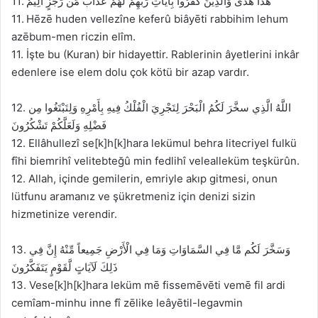
11. هَذَا هُدًى وَالَّذِينَ كَفَرُوا بِآيَاتِ رَبِّهِمْ لَهُمْ عَذَابٌ مَّن رِّجْزٍ أَلِيمٌ
11. Hēzē huden vellezîne keferû biâyēti rabbihim lehum
azēbum-men riczin elîm.
11. İşte bu (Kuran) bir hidayettir. Rablerinin âyetlerini inkâr
edenlere ise elem dolu çok kötü bir azap vardır.
12. اللَّهُ الَّذِي سخَّرَ لَكُمُ الْبَحْرَ لِتَجْرِيَ الْفُلْكُ فِيهِ بِأَمْرِهِ وَلِتَبْتَغُوا مِن
فَضْلِهِ وَلَعَلَّكُمْ تَشْكُرُونَ
12. Ellâhullezî se[k]h[k]hara lekümul behra litecriyel fulkü
fîhi biemrihî velitebteğû min fedlihî velealleküm teşkürûn.
12. Allah, içinde gemilerin, emriyle akıp gitmesi, onun
lütfunu aramanız ve şükretmeniz için denizi sizin
hizmetinize verendir.
13. وَسَخَّرَ لَكُم مَّا فِي السَّمَاوَاتِ وَمَا فِي الْأَرْضِ جَمِيعاً مِّنْهُ إِنَّ فِي
ذَلِكَ لَآيَاتٍ لَّقَوْمٍ يَتَفَكَّرُونَ
13. Vese[k]h[k]hara leküm mē fissemēvēti vemē fil ardi
cemîam-minhu inne fî zēlike leâyētil-legavmin