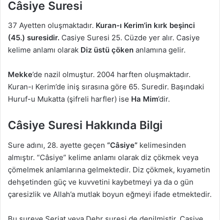
Câsiye Suresi
37 Ayetten oluşmaktadır.
Kuran-ı Kerim’in kırk beşinci
(45.) suresidir.
Casiye Suresi 25. Cüzde yer alır. Casiye
kelime anlamı olarak
Diz üstü çöken
anlamına gelir.
Mekke
’de nazil olmuştur. 2004 harften oluşmaktadır.
Kuran-ı Kerim’de iniş sırasına göre 65. Suredir. Başındaki
Huruf-u Mukatta (şifreli harfler) ise
Ha Mim
’dir.
Câsiye Suresi Hakkında Bilgi
Sure adını, 28. ayette geçen
“Câsiye”
kelimesinden
almıştır. “Câsiye” kelime anlamı olarak diz çökmek veya
çömelmek anlamlarına gelmektedir. Diz çökmek, kıyametin
dehşetinden güç ve kuvvetini kaybetmeyi ya da o gün
çaresizlik ve Allah’a mutlak boyun eğmeyi ifade etmektedir.
Bu sureye Şeriat veya Dehr suresi de denilmiştir. Casiye