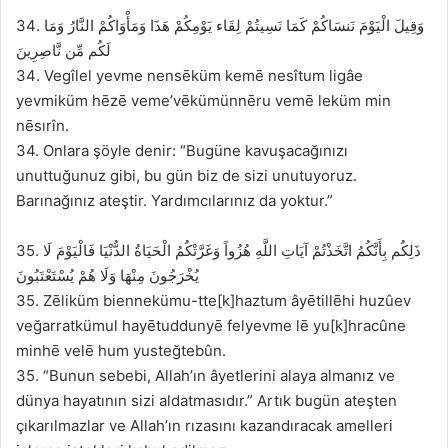
34. وَقِيلَ الْيَوْمَ نَنسَاكُمْ كَمَا نَسِيتُمْ لِقَاء يَوْمِكُمْ هَذَا وَمَأْوَاكُمْ النَّارُ وَمَا
لَكُم مِّن نَّاصِرِينَ
34. Vegîlel yevme nensēküm kemē nesîtum ligâe
yevmiküm hēzē veme’vēkümünnēru vemē leküm min
nēsırîn.
34. Onlara şöyle denir: “Bugüne kavuşacağınızı
unuttuğunuz gibi, bu gün biz de sizi unutuyoruz.
Barınağınız ateştir. Yardımcılarınız da yoktur.”
35. ذَلِكُم بِأَنَّكُمُ اتَّخَذْتُمْ آيَاتِ اللَّهِ هُزُواً وَغَرَّتْكُمُ الْحَيَاةُ الدُّنْيَا فَالْيَوْمَ لَا
يُخْرَجُونَ مِنْهَا وَلَا هُمْ يُسْتَعْتَبُونَ
35. Zēliküm biennekümu-tte[k]haztum âyētillēhi huzûev
veğarratkümul hayētuddunyē felyevme lē yu[k]hracûne
minhē velē hum yusteğtebûn.
35. “Bunun sebebi, Allah’ın âyetlerini alaya almanız ve
dünya hayatının sizi aldatmasıdır.” Artık bugün ateşten
çıkarılmazlar ve Allah’ın rızasını kazandıracak amelleri