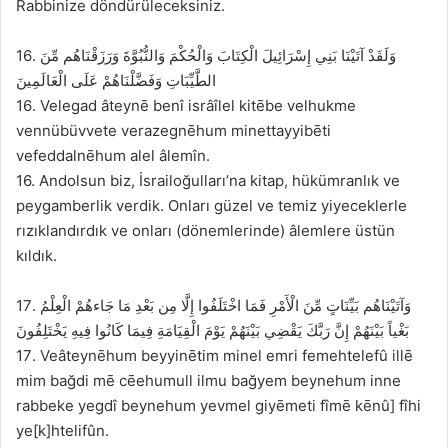
Rabbinize döndürüleceksiniz.
16. وَلَقَدْ آتَيْنَا بَنِي إِسْرَائِيلَ الْكِتَابَ وَالْحُكْمَ وَالنُّبُوَّةَ وَرَزَقْنَاهُم مِّنَ
الطَّيِّبَاتِ وَفَضَّلْنَاهُمْ عَلَى الْعَالَمِينَ
16. Velegad âteynē benî isrâîlel kitēbe velhukme
vennübüvvete verazegnēhum minettayyibēti
vefeddalnēhum alel âlemîn.
16. Andolsun biz, İsrailoğulları’na kitap, hükümranlık ve
peygamberlik verdik. Onları güzel ve temiz yiyeceklerle
rızıklandırdık ve onları (dönemlerinde) âlemlere üstün
kıldık.
17. وَآتَيْنَاهُم بَيِّنَاتٍ مِّنَ الْأَمْرِ فَمَا اخْتَلَفُوا إِلَّا مِن بَعْدِ مَا جَاءهُمْ الْعِلْمُ
بَغْياً بَيْنَهُمْ إِنَّ رَبَّكَ يَقْضِي بَيْنَهُمْ يَوْمَ الْقِيَامَةِ فِيمَا كَانُوا فِيهِ يَخْتَلِفُونَ
17. Veâteynēhum beyyinētim minel emri femehtelefû illē
mim bağdi mē cēehumull ilmu bağyem beynehum inne
rabbeke yegdî beynehum yevmel giyēmeti fîmē kēnû] fîhi
ye[k]htelifûn.