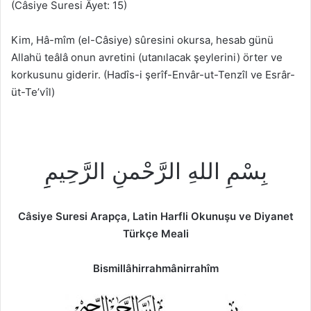
(Câsiye Suresi Âyet: 15)
Kim, Hâ-mîm (el-Câsiye) sûresini okursa, hesab günü
Allahü teâlâ onun avretini (utanılacak şeylerini) örter ve
korkusunu giderir. (Hadîs-i şerîf-Envâr-ut-Tenzîl ve Esrâr-
üt-Te’vîl)
بِسْمِ اللهِ الرَّحْمنِ الرَّحِيمِِ
Câsiye Suresi Arapça, Latin Harfli Okunuşu ve Diyanet
Türkçe Meali
Bismillâhirrahmânirrahîm