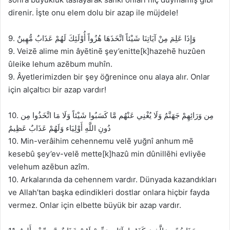
direnir. İşte onu elem dolu bir azap ile müjdele!
9. وَإِذَا عَلِمَ مِنْ آيَاتِنَا شَيْئاً اتَّخَذَهَا هُزُواً أُوْلَئِكَ لَهُمْ عَذَابٌ مُّهِينٌ
9. Veizē alime min âyētinē şey’enitte[k]hazehē huzûen
ûleike lehum azēbum muhîn.
9. Âyetlerimizden bir şey öğrenince onu alaya alır. Onlar
için alçaltıcı bir azap vardır!
10. مِن وَرَائِهِمْ جَهَنَّمُ وَلَا يُغْنِي عَنْهُم مَّا كَسَبُوا شَيْئاً وَلَا مَا اتَّخَذُوا مِن
دُونِ اللَّهِ أَوْلِيَاء وَلَهُمْ عَذَابٌ عَظِيمٌ
10. Min-verâihim cehennemu velē yuğnî anhum mē
kesebû şey’ev-velē mette[k]hazû min dûnillēhi evliyēe
velehum azēbun azîm.
10. Arkalarında da cehennem vardır. Dünyada kazandıkları
ve Allah’tan başka edindikleri dostlar onlara hiçbir fayda
vermez. Onlar için elbette büyük bir azap vardır.