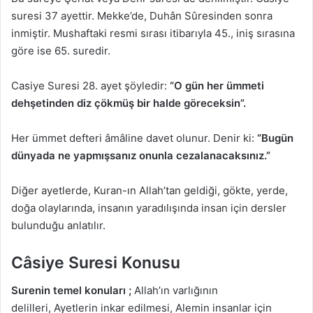
suresi 37 ayettir. Mekke’de, Duhân Sûresinden sonra
inmiştir. Mushaftaki resmi sırası itibarıyla 45., iniş sırasına
göre ise 65. suredir.
Casiye Suresi 28. ayet şöyledir:
“O gün her ümmeti
dehşetinden diz çökmüş bir halde göreceksin”.
Her ümmet defteri âmâline davet olunur. Denir ki:
“Bugün
dünyada ne yapmışsanız onunla cezalanacaksınız.”
Diğer ayetlerde, Kuran-ın Allah’tan geldiği, gökte, yerde,
doğa olaylarında, insanın yaradılışında insan için dersler
bulunduğu anlatılır.
Câsiye Suresi Konusu
Surenin temel konuları ;
Allah’ın varlığının
delilleri, Ayetlerin inkar edilmesi, Alemin insanlar için