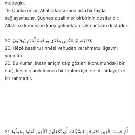
muttegîn.
19. Çünkü onlar, Allah’a karşı sana asla bir fayda
sağlayamazlar. Şüphesiz zalimler birbirinin dostlarıdır.
Allah ise kendisine karşı gelmekten sakınanların dostudur.
20. هَذَا بَصَائِرُ لِلنَّاسِ وَهُدًى وَرَحْمَةٌ لِّقَوْمِ يُوقِنُونَ
20. Hēzē besâiru linnēsi vehuden verahmetul ligavmi
yûginûn.
20. Bu Kur’an, insanlar için kalp gözleri (konumundaki bir
nur), kesin olarak inanan bir toplum için de bir hidayet ve
bir rahmettir.
21. أًمْ حَسِبَ الَّذِينَ اجْتَرَحُوا السَّيِّئَاتِ أّن نَّجْعَلَهُمْ كَالَّذِينَ آمَنُوا وَعَمِلُوا