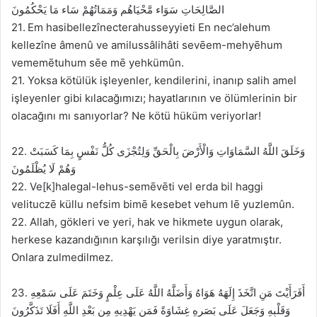
الصَّالِحَاتِ سَوَاء مَّحْيَاهُم وَمَمَاتُهُمْ سَاء مَا يَحْكُمُونَ
21. Em hasibellezînecterahusseyyieti En nec’alehum
kellezîne âmenû ve amilussâlihâti sevēem-mehyēhum
vememētuhum sēe mē yehkümûn.
21. Yoksa kötülük işleyenler, kendilerini, inanıp salih amel
işleyenler gibi kılacağımızı; hayatlarının ve ölümlerinin bir
olacağını mı sanıyorlar? Ne kötü hüküm veriyorlar!
22. وَخَلَقَ اللَّهُ السَّمَاوَاتِ وَالْأَرْضَ بِالْحَقِّ وَلِتُجْزَى كُلُّ نَفْسٍ بِمَا كَسَبَتْ
وَهُمْ لَا يُظْلَمُونَ
22. Ve[k]halegal-lehus-semēvēti vel erda bil haggi
velituczē küllu nefsim bimē kesebet vehum lē yuzlemûn.
22. Allah, gökleri ve yeri, hak ve hikmete uygun olarak,
herkese kazandığının karşılığı verilsin diye yaratmıştır.
Onlara zulmedilmez.
23. أَفَرَأَيْتَ مَنِ اتَّخَذَ إِلَهَهُ هَوَاهُ وَأَضَلَّهُ اللَّهُ عَلَى عِلْمٍ وَخَتَمَ عَلَى سَمْعِهِ
وَقَلْبِهِ وَجَعَلَ عَلَى بَصَرِهِ غِشَاوَةً فَمَن يَهْدِيهِ مِن بَعْدِ اللَّهِ أَفَلَا تَذَكَّرُونَ