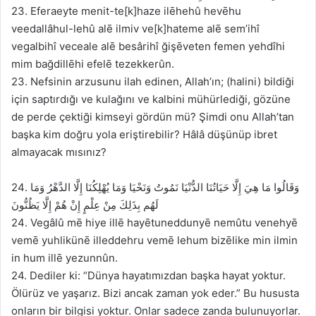
23. Eferaeyte menit-te[k]haze ilēhehû hevēhu
veedallâhul-lehû alē ilmiv ve[k]hateme alē sem’ihî
vegalbihî veceale alē besârihî ğişēveten femen yehdîhi
mim bağdillēhi efelē tezekkerûn.
23. Nefsinin arzusunu ilah edinen, Allah’ın; (halini) bildiği
için saptırdığı ve kulağını ve kalbini mühürlediği, gözüne
de perde çektiği kimseyi gördün mü? Şimdi onu Allah’tan
başka kim doğru yola eriştirebilir? Hâlâ düşünüp ibret
almayacak mısınız?
24. وَقَالُوا مَا هِيَ إِلَّا حَيَاتُنَا الدُّنْيَا نَمُوتُ وَنَحْيَا وَمَا يُهْلِكُنَا إِلَّا الدَّهْرُ وَمَا
لَهُم بِذَلِكَ مِنْ عِلْمٍ إِنْ هُمْ إِلَّا يَظُنُّونَ
24. Vegâlû mē hiye illē hayētuneddunyē nemûtu venehyē
vemē yuhlikünē illeddehru vemē lehum bizēlike min ilmin
in hum illē yezunnûn.
24. Dediler ki: “Dünya hayatımızdan başka hayat yoktur.
Ölürüz ve yaşarız. Bizi ancak zaman yok eder.” Bu hususta
onların bir bilgisi yoktur. Onlar sadece zanda bulunuyorlar.