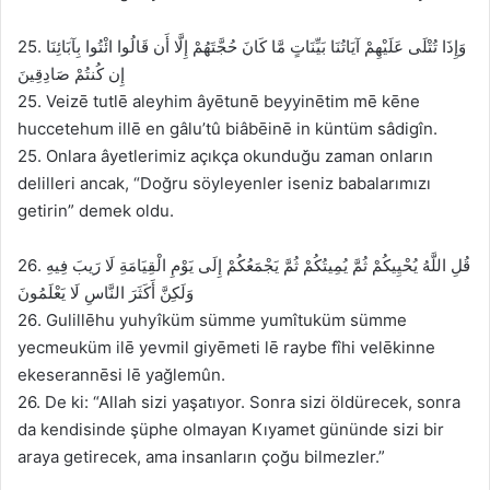
25. وَإِذَا تُتْلَى عَلَيْهِمْ آيَاتُنَا بَيِّنَاتٍ مَّا كَانَ حُجَّتَهُمْ إِلَّا أَن قَالُوا ائْتُوا بِآبَائِنَا
إِن كُنتُمْ صَادِقِينَ
25. Veizē tutlē aleyhim âyētunē beyyinētim mē kēne
huccetehum illē en gâlu’tû biâbēinē in küntüm sâdigîn.
25. Onlara âyetlerimiz açıkça okunduğu zaman onların
delilleri ancak, “Doğru söyleyenler iseniz babalarımızı
getirin” demek oldu.
26. قُلِ اللَّهُ يُحْيِيكُمْ ثُمَّ يُمِيتُكُمْ ثُمَّ يَجْمَعُكُمْ إِلَى يَوْمِ الْقِيَامَةِ لَا رَيبَ فِيهِ
وَلَكِنَّ أَكَثَرَ النَّاسِ لَا يَعْلَمُونَ
26. Gulillēhu yuhyîküm sümme yumîtuküm sümme
yecmeuküm ilē yevmil giyēmeti lē raybe fîhi velēkinne
ekeserannēsi lē yağlemûn.
26. De ki: “Allah sizi yaşatıyor. Sonra sizi öldürecek, sonra
da kendisinde şüphe olmayan Kıyamet gününde sizi bir
araya getirecek, ama insanların çoğu bilmezler.”