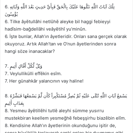
6. تِلْكَ آيَاتُ اللَّهِ نَتْلُوهَا عَلَيْكَ بِالْحَقِّ فَبِأَيِّ حَدِيثٍ بَعْدَ اللَّهِ وَآيَاتِهِ
يُؤْمِنُونَ
6. Tilke âyētullâhi netlûhē aleyke bil haggi febieyyi
hadîsim-bağdellâhi veâyētihî yu’minûn.
6. İşte bunlar, Allah’ın âyetleridir. Onları sana gerçek olarak
okuyoruz. Artık Allah’tan ve O’nun âyetlerinden sonra
hangi söze inanacaklar?
7. وَيْلٌ لِّكُلِّ أَفَّاكٍ أَثِيمٍ
7. Veylullikülli effēkin esîm.
7. Her günahkâr yalancının vay haline!
8. يَسْمَعُ آيَاتِ اللَّهِ تُتْلَى عَلَيْهِ ثُمَّ يُصِرُّ مُسْتَكْبِراً كَأَن لَّمْ يَسْمَعْهَا فَبَشِّرْهُ
بِعَذَابٍ أَلِيمٍ
8. Yesmeu âyētillēhi tutlē aleyhi sümme yusırru
mustekbiran keellem yesmeğhē febeşşirhu biazēbin elîm.
8. Kendisine Allah’ın âyetlerinin okunduğunu işitir de,
sonra büyüklük taslayarak sanki onları hiç duymamış gibi