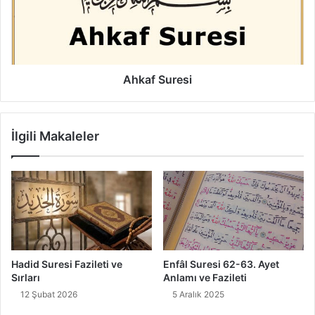
f
S
u
r
e
s
Ahkaf Suresi
i
İlgili Makaleler
Hadid Suresi Fazileti ve
Enfâl Suresi 62-63. Ayet
Sırları
Anlamı ve Fazileti
12 Şubat 2026
5 Aralık 2025