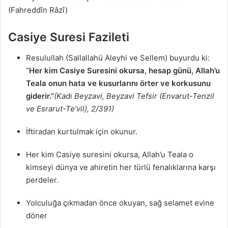
(Fahreddîn Râzî)
Casiye Suresi Fazileti
Resulullah (Sallallahü Aleyhi ve Sellem) buyurdu ki:
“
Her kim Casiye Suresini
okursa, hesap günü, Allah’u
Teala onun hata ve kusurlarını örter ve korkusunu
giderir.”
(Kadı Beyzavi, Beyzavi Tefsir (Envarut-Tenzil
ve Esrarut-Te’vil), 2/391)
İftiradan kurtulmak için okunur.
Her kim Casiye suresini okursa, Allah’u Teala o
kimseyi dünya ve ahiretin her türlü fenalıklarına karşı
perdeler.
Yolculuğa çıkmadan önce okuyan, sağ selamet evine
döner