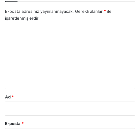
E-posta adresiniz yayınlanmayacak.
Gerekli alanlar
*
ile
işaretlenmişlerdir
Y
o
r
u
m
*
Ad
*
E-posta
*