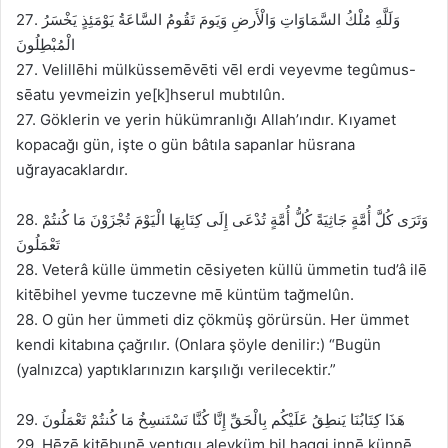
27. وَلَلَّهِ مُلْكُ السَّمَاوَاتِ وَالْأَرضِ وَيَومَ تَقُومُ السَّاعَةُ يَوْمَئِذٍ يَخْسَرُ
الْمُبْطِلُونَ
27. Velillēhi mülküssemēvēti vēl erdi veyevme tegûmus-
sēatu yevmeizin ye[k]hserul mubtılûn.
27. Göklerin ve yerin hükümranlığı Allah’ındır. Kıyamet
kopacağı gün, işte o gün bâtıla sapanlar hüsrana
uğrayacaklardır.
28. وَتَرَى كُلَّ أُمَّةٍ جَاثِيَةً كُلُّ أُمَّةٍ تُدْعَى إِلَى كِتَابِهَا الْيَوْمَ تُجْزَوْنَ مَا كُنتُمْ
تَعْمَلُونَ
28. Veterâ külle ümmetin cēsiyeten küllü ümmetin tud’â ilē
kitēbihel yevme tuczevne mē küntüm tağmelûn.
28. O gün her ümmeti diz çökmüş görürsün. Her ümmet
kendi kitabına çağrılır. (Onlara şöyle denilir:) “Bugün
(yalnızca) yaptıklarınızın karşılığı verilecektir.”
29. هَذَا كِتَابُنَا يَنطِقُ عَلَيْكُم بِالْحَقِّ إِنَّا كُنَّا نَسْتَنسِخُ مَا كُنتُمْ تَعْمَلُونَ
29. Hēzē kitēbunē yentıgu aleyküm bil haggi innē künnē