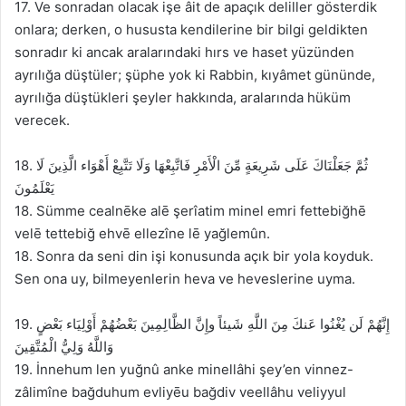
17. Ve sonradan olacak işe âit de apaçık deliller gösterdik
onlara; derken, o hususta kendilerine bir bilgi geldikten
sonradır ki ancak aralarındaki hırs ve haset yüzünden
ayrılığa düştüler; şüphe yok ki Rabbin, kıyâmet gününde,
ayrılığa düştükleri şeyler hakkında, aralarında hüküm
verecek.
18. ثُمَّ جَعَلْنَاكَ عَلَى شَرِيعَةٍ مِّنَ الْأَمْرِ فَاتَّبِعْهَا وَلَا تَتَّبِعْ أَهْوَاء الَّذِينَ لَا
يَعْلَمُونَ
18. Sümme cealnēke alē şerîatim minel emri fettebiğhē
velē tettebiğ ehvē ellezîne lē yağlemûn.
18. Sonra da seni din işi konusunda açık bir yola koyduk.
Sen ona uy, bilmeyenlerin heva ve heveslerine uyma.
19. إِنَّهُمْ لَن يُغْنُوا عَنكَ مِنَ اللَّهِ شَيئاً وإِنَّ الظَّالِمِينَ بَعْضُهُمْ أَوْلِيَاء بَعْضٍ
وَاللَّهُ وَلِيُّ الْمُتَّقِينَ
19. İnnehum len yuğnû anke minellâhi şey’en vinnez-
zâlimîne bağduhum evliyēu bağdiv veellâhu veliyyul