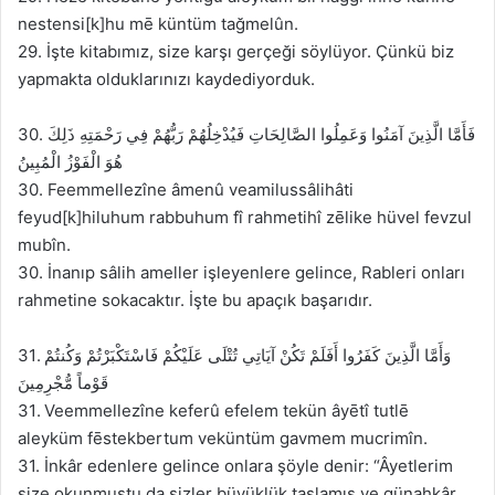
nestensi[k]hu mē küntüm tağmelûn.
29. İşte kitabımız, size karşı gerçeği söylüyor. Çünkü biz
yapmakta olduklarınızı kaydediyorduk.
30. فَأَمَّا الَّذِينَ آمَنُوا وَعَمِلُوا الصَّالِحَاتِ فَيُدْخِلُهُمْ رَبُّهُمْ فِي رَحْمَتِهِ ذَلِكَ
هُوَ الْفَوْزُ الْمُبِينُ
30. Feemmellezîne âmenû veamilussâlihâti
feyud[k]hiluhum rabbuhum fî rahmetihî zēlike hüvel fevzul
mubîn.
30. İnanıp sâlih ameller işleyenlere gelince, Rableri onları
rahmetine sokacaktır. İşte bu apaçık başarıdır.
31. وَأَمَّا الَّذِينَ كَفَرُوا أَفَلَمْ تَكُنْ آيَاتِي تُتْلَى عَلَيْكُمْ فَاسْتَكْبَرْتُمْ وَكُنتُمْ
قَوْماً مُّجْرِمِينَ
31. Veemmellezîne keferû efelem tekün âyētî tutlē
aleyküm fēstekbertum veküntüm gavmem mucrimîn.
31. İnkâr edenlere gelince onlara şöyle denir: “Âyetlerim
size okunmuştu da sizler büyüklük taslamış ve günahkâr