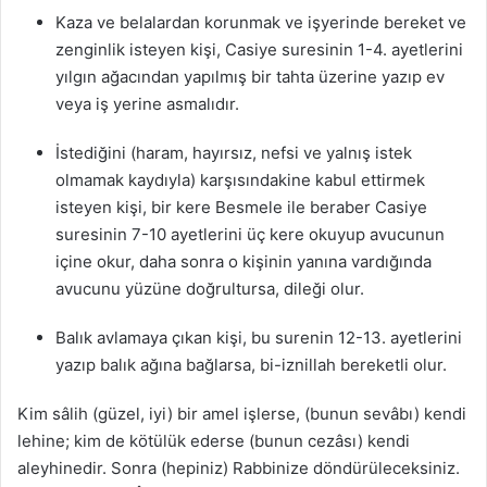
Kaza ve belalardan korunmak ve işyerinde bereket ve
zenginlik isteyen kişi, Casiye suresinin 1-4. ayetlerini
yılgın ağacından yapılmış bir tahta üzerine yazıp ev
veya iş yerine asmalıdır.
İstediğini (haram, hayırsız, nefsi ve yalnış istek
olmamak kaydıyla) karşısındakine kabul ettirmek
isteyen kişi, bir kere Besmele ile beraber Casiye
suresinin 7-10 ayetlerini üç kere okuyup avucunun
içine okur, daha sonra o kişinin yanına vardığında
avucunu yüzüne doğrultursa, dileği olur.
Balık avlamaya çıkan kişi, bu surenin 12-13. ayetlerini
yazıp balık ağına bağlarsa, bi-iznillah bereketli olur.
Kim sâlih (güzel, iyi) bir amel işlerse, (bunun sevâbı) kendi
lehine; kim de kötülük ederse (bunun cezâsı) kendi
aleyhinedir. Sonra (hepiniz) Rabbinize döndürüleceksiniz.