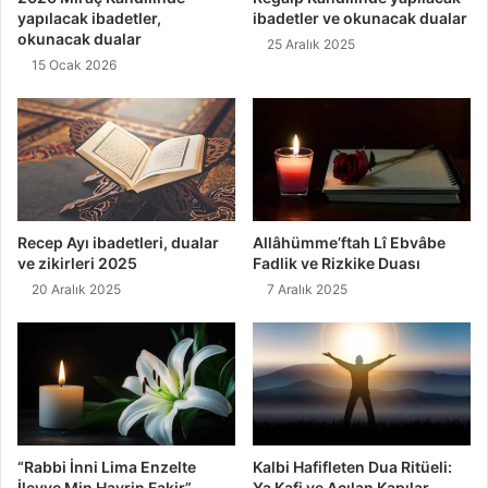
yapılacak ibadetler,
ibadetler ve okunacak dualar
okunacak dualar
25 Aralık 2025
15 Ocak 2026
Recep Ayı ibadetleri, dualar
Allâhümme’ftah Lî Ebvâbe
ve zikirleri 2025
Fadlik ve Rizkike Duası
20 Aralık 2025
7 Aralık 2025
“Rabbi İnni Lima Enzelte
Kalbi Hafifleten Dua Ritüeli:
İleyye Min Hayrin Fakir”
Ya Kafi ve Açılan Kapılar