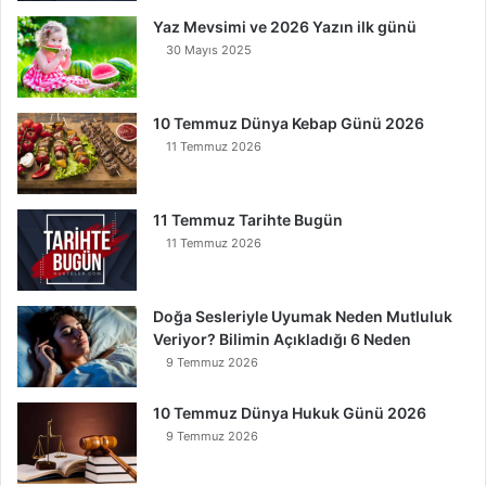
a
Yaz Mevsimi ve 2026 Yazın ilk günü
n
30 Mayıs 2025
K
u
r
t
10 Temmuz Dünya Kebap Günü 2026
u
11 Temmuz 2026
l
u
r
11 Temmuz Tarihte Bugün
11 Temmuz 2026
Doğa Sesleriyle Uyumak Neden Mutluluk
Veriyor? Bilimin Açıkladığı 6 Neden
9 Temmuz 2026
10 Temmuz Dünya Hukuk Günü 2026
9 Temmuz 2026