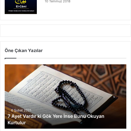
10 Temmuz 2018
Öne Çıkan Yazılar
7
A
y
e
t
V
a
r
6 Şubat 2021
7 Ayet Vardır ki Gök Yere İnse Bunu Okuyan
d
Kurtulur
ı
r