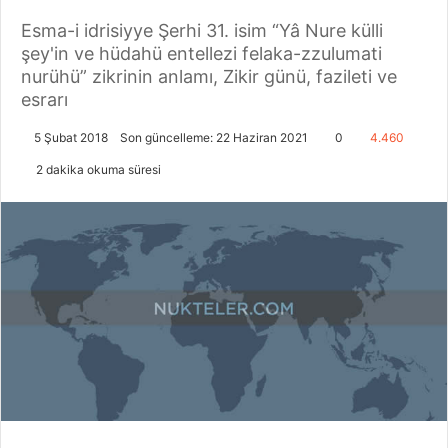
Esma-i idrisiyye Şerhi 31. isim “Yâ Nure külli
şey'in ve hüdahü entellezi felaka-zzulumati
nurühü” zikrinin anlamı, Zikir günü, fazileti ve
esrarı
5 Şubat 2018
Son güncelleme: 22 Haziran 2021
0
4.460
2 dakika okuma süresi