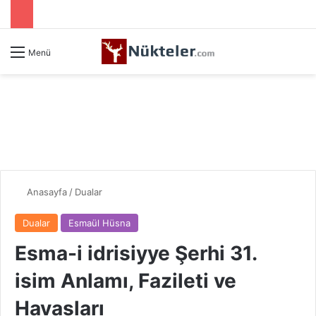
Menü
Anasayfa
/
Dualar
Dualar
Esmaül Hüsna
Esma-i idrisiyye Şerhi 31.
isim Anlamı, Fazileti ve
Havasları