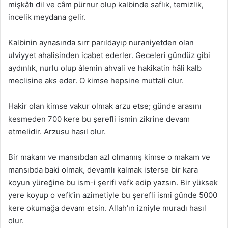
mişkâtı dil ve câm pürnur olup kalbinde saflık, temizlik,
incelik meydana gelir.
Kalbinin aynasında sırr parıldayıp nuraniyetden olan
ulviyyet ahalisinden icabet ederler. Geceleri gündüz gibi
aydınlık, nurlu olup âlemin ahvali ve hakikatin hâli kalb
meclisine aks eder. O kimse hepsine muttali olur.
Hakir olan kimse vakur olmak arzu etse; günde arasını
kesmeden 700 kere bu şerefli ismin zikrine devam
etmelidir. Arzusu hasıl olur.
Bir makam ve mansıbdan azl olmamış kimse o makam ve
mansıbda baki olmak, devamlı kalmak isterse bir kara
koyun yüreğine bu ism-i şerifi vefk edip yazsın. Bir yüksek
yere koyup o vefk’in azimetiyle bu şerefli ismi günde 5000
kere okumağa devam etsin. Allah’ın izniyle muradı hasıl
olur.