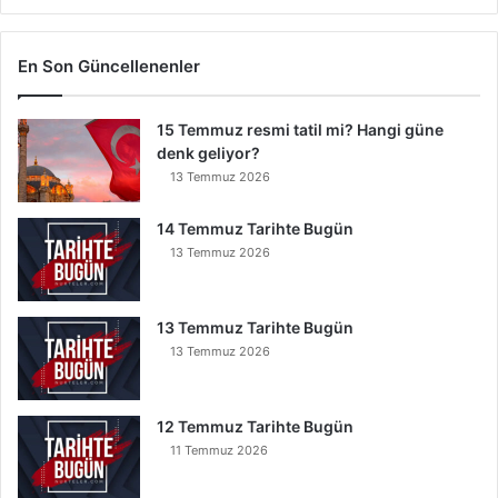
k
i
G
En Son Güncellenenler
ö
k
15 Temmuz resmi tatil mi? Hangi güne
Y
denk geliyor?
e
r
13 Temmuz 2026
e
İ
14 Temmuz Tarihte Bugün
n
13 Temmuz 2026
s
e
B
13 Temmuz Tarihte Bugün
u
13 Temmuz 2026
n
u
O
12 Temmuz Tarihte Bugün
k
11 Temmuz 2026
u
y