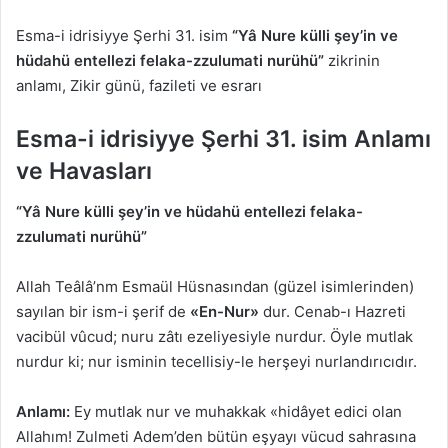
Esma-i idrisiyye Şerhi 31. isim
“Yâ Nure külli şey’in ve
hüdahü entellezi felaka-zzulumati nurühü”
zikrinin
anlamı, Zikir günü, fazileti ve esrarı
Esma-i idrisiyye Şerhi 31. isim
Anlamı
ve Havasları
“Yâ Nure külli şey’in ve hüdahü entellezi felaka-
zzulumati nurühü”
Allah Teâlâ’nm Esmaül Hüsnasından (güzel isimlerinden)
sayılan bir ism-i şerif de
«En-Nur»
dur. Cenab-ı Hazreti
vacibül vûcud; nuru zâtı ezeliyesiyle nurdur. Öyle mutlak
nurdur ki; nur isminin tecellisiy-le herşeyi nurlandırıcıdır.
Anlamı:
Ey mutlak nur ve muhakkak «hidâyet edici olan
Allahım! Zulmeti Adem’den bütün eşyayı vücud sahrasına