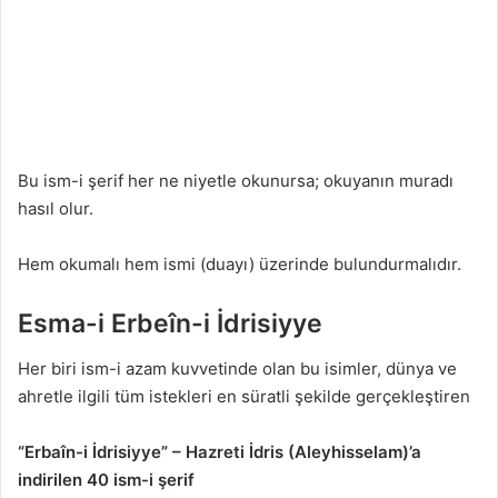
Bu ism-i şerif her ne niyetle okunursa; okuyanın muradı
hasıl olur.
Hem okumalı hem ismi (duayı) üzerinde bulundurmalıdır.
Esma-i Erbeîn-i İdrisiyye
Her biri ism-i azam kuvvetinde olan bu isimler, dünya ve
ahretle ilgili tüm istekleri en süratli şekilde gerçekleştiren
“Erbaîn-i İdrisiyye” – Hazreti İdris (Aleyhisselam)’a
indirilen 40 ism-i şerif