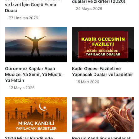
duaları ve zikirleri (2026)
v
A
ve İzzet İçin Güçlü Esma
e
n
24 Mayıs 2026
Duası
F
l
27 Haziran 2026
a
a
z
m
i
ı
l
v
e
e
t
F
i
a
z
Kadir Gecesi Fazileti ve
Görünmez Kapılar Açan
i
Yapılacak Dualar ve İbadetler
Mucize: Yâ Semî’, Yâ Mûcîb,
l
Yâ Fettâh
15 Mart 2026
e
12 Mayıs 2026
t
i
2026 Miraç Kandilinde
Regaip Kandilinde yapılacak