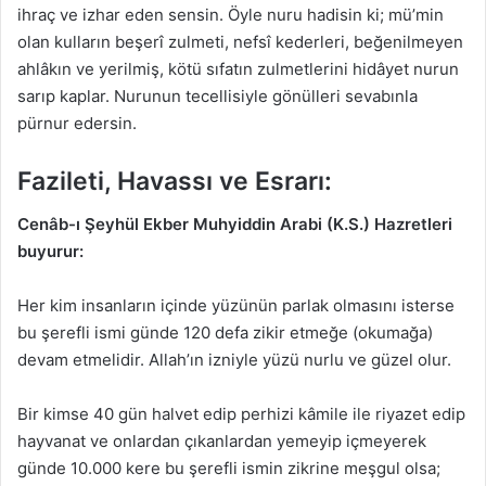
ihraç ve izhar eden sensin. Öyle nuru hadisin ki; mü’min
olan kulların beşerî zulmeti, nefsî kederleri, beğenilmeyen
ahlâkın ve yerilmiş, kötü sıfatın zulmetlerini hidâyet nurun
sarıp kaplar. Nurunun tecellisiyle gönülleri sevabınla
pürnur edersin.
Fazileti, Havassı ve Esrarı:
Cenâb-ı Şeyhül Ekber Muhyiddin Arabi (K.S.) Hazretleri
buyurur:
Her kim insanların içinde yüzünün parlak olmasını isterse
bu şerefli ismi günde 120 defa zikir etmeğe (okumağa)
devam etmelidir. Allah’ın izniyle yüzü nurlu ve güzel olur.
Bir kimse 40 gün halvet edip perhizi kâmile ile riyazet edip
hayvanat ve onlardan çıkanlardan yemeyip içmeyerek
günde 10.000 kere bu şerefli ismin zikrine meşgul olsa;