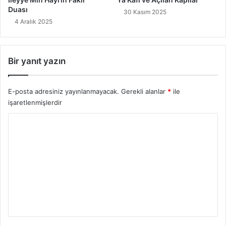
Duası
30 Kasım 2025
4 Aralık 2025
Bir yanıt yazın
E-posta adresiniz yayınlanmayacak.
Gerekli alanlar
*
ile
işaretlenmişlerdir
Y
o
r
u
m
*