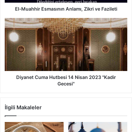
El-Muahhir Esmasının Anlamı, Zikri ve Fazileti
Diyanet
Cuma
Hutbesi
14
Nisan
2023
"Kadir
Gecesi"
Diyanet Cuma Hutbesi 14 Nisan 2023 "Kadir
Gecesi"
İlgili Makaleler