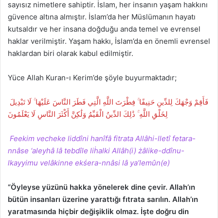
sayısız nimetlere sahiptir. İslam, her insanın yaşam hakkını
güvence altına almıştır. İslam’da her Müslümanın hayatı
kutsaldır ve her insana doğduğu anda temel ve evrensel
haklar verilmiştir. Yaşam hakkı, İslam’da en önemli evrensel
haklardan biri olarak kabul edilmiştir.
Yüce Allah Kuran-ı Kerim’de şöyle buyurmaktadır;
فَأَقِمْ وَجْهَكَ لِلدِّينِ حَنِيفًا ۚ فِطْرَتَ اللَّهِ الَّتِي فَطَرَ النَّاسَ عَلَيْهَا ۚ لَا تَبْدِيلَ
لِخَلْقِ اللَّهِ ۚ ذَٰلِكَ الدِّينُ الْقَيِّمُ وَلَٰكِنَّ أَكْثَرَ النَّاسِ لَا يَعْلَمُونَ
Feekim vecheke liddîni hanîfâ fitrata Allâhi-lletî fetara-
nnâse ‘aleyhâ lâ tebdîle liḣalki Allâh(i) żâlike-ddînu-
lkayyimu velâkinne ekśera-nnâsi lâ ya’lemûn(e)
“Öyleyse yüzünü hakka yönelerek dine çevir. Allah’ın
bütün insanları üzerine yarattığı fıtrata sarılın. Allah’ın
yaratmasında hiçbir değişiklik olmaz. İşte doğru din