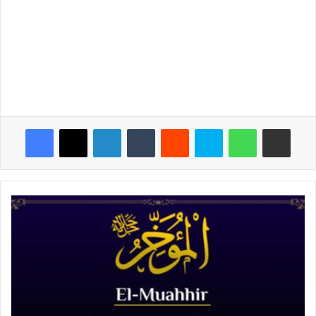
Facebook
X
LinkedIn
Tumblr
Reddit
Skype
WhatsApp
E-Posta ile payla
El-
Muahhir
Esmasının
Anlamı,
Zikri
ve
Fazileti