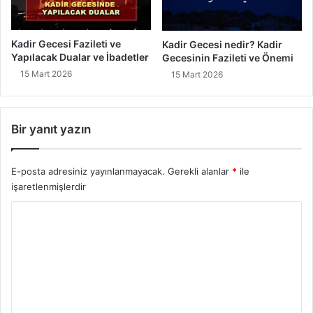
Kadir Gecesi Fazileti ve
Kadir Gecesi nedir? Kadir
Yapılacak Dualar ve İbadetler
Gecesinin Fazileti ve Önemi
15 Mart 2026
15 Mart 2026
Bir yanıt yazın
E-posta adresiniz yayınlanmayacak.
Gerekli alanlar
*
ile
işaretlenmişlerdir
Y
o
r
u
m