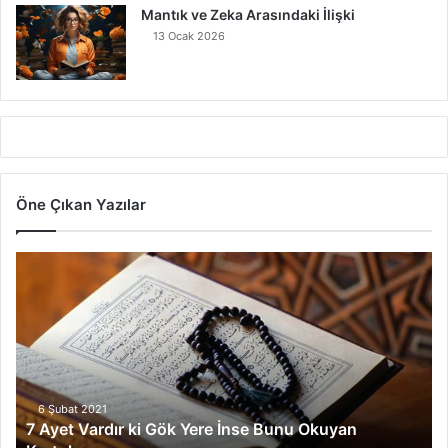
Mantık ve Zeka Arasındaki İlişki
13 Ocak 2026
Öne Çıkan Yazılar
7
Ayet
Vardır
ki
Gök
Yere
İnse
Bunu
6 Şubat 2021
7 Ayet Vardır ki Gök Yere İnse Bunu Okuyan
Okuyan