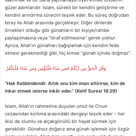
güzel adımlarıdır. İslam, sürekli bir kendini geliştirme ve
kendini arındırma sürecini teşvik eder. Bu süreç doğrudan
birey ile Allah arasında gerçekleşir. Diğer dinlerde
örnekleri olduğu gibi günahların bir kişiye/rahibe
paylaşılmasına veya “itiraf edilmesine” gerek yoktur.
Ayrıca, Allah’ın günahları bağışlamak için kendini feda
etmesi gerekmediği gibi, hiç kimse “günah içinde doğmaz”.
وَقُلِ الْحَقُّ مِن رَّبِّكُمْ فَمَن شَاءَ فَلْيُؤْمِن وَمَن شَاءَ فَلْيَكْفُرْ
“Hak Rabbindendir. Artık onu kim iman ettirirse, kim de
inkar etmek isterse inkâr eder.” (Kehf Suresi 18:29)
İslam, Allah’ın rahmetine duyulan umut ile O’nun
cezasından korkma arasındaki dengeyi teşvik eder – her
ikisi de olumlu ve alçakgönüllü bir hayat sürmek için
gereklidir. Günahsız doğarız ama günah işlemek için özgür