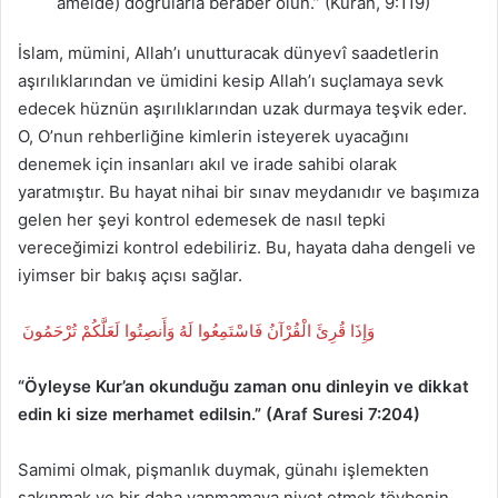
amelde) doğrularla beraber olun.” (Kuran, 9:119)
İslam, mümini, Allah’ı unutturacak dünyevî saadetlerin
aşırılıklarından ve ümidini kesip Allah’ı suçlamaya sevk
edecek hüznün aşırılıklarından uzak durmaya teşvik eder.
O, O’nun rehberliğine kimlerin isteyerek uyacağını
denemek için insanları akıl ve irade sahibi olarak
yaratmıştır. Bu hayat nihai bir sınav meydanıdır ve başımıza
gelen her şeyi kontrol edemesek de nasıl tepki
vereceğimizi kontrol edebiliriz. Bu, hayata daha dengeli ve
iyimser bir bakış açısı sağlar.
وَإِذَا قُرِئَ الْقُرْآنُ فَاسْتَمِعُوا لَهُ وَأَنصِتُوا لَعَلَّكُمْ تُرْحَمُونَ
“Öyleyse Kur’an okunduğu zaman onu dinleyin ve dikkat
edin ki size merhamet edilsin.” (Araf Suresi 7:204)
Samimi olmak, pişmanlık duymak, günahı işlemekten
sakınmak ve bir daha yapmamaya niyet etmek tövbenin