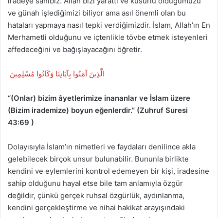
iradeye sahibiz. Allah bizi yarattı ve kusurlu olduğumuzu
ve günah işlediğimizi biliyor ama asıl önemli olan bu
hataları yapmaya nasıl tepki verdiğimizdir. İslam, Allah’ın En
Merhametli olduğunu ve içtenlikle tövbe etmek isteyenleri
affedeceğini ve bağışlayacağını öğretir.
الَّذِينَ آمَنُوا بِآيَاتِنَا وَكَانُوا مُسْلِمِينَ
“(Onlar) bizim âyetlerimize inananlar ve İslam üzere
(Bizim irademize) boyun eğenlerdir.” (Zuhruf Suresi
43:69 )
Dolayısıyla İslam’ın nimetleri ve faydaları denilince akla
gelebilecek birçok unsur bulunabilir. Bununla birlikte
kendini ve eylemlerini kontrol edemeyen bir kişi, iradesine
sahip olduğunu hayal etse bile tam anlamıyla özgür
değildir, çünkü gerçek ruhsal özgürlük, aydınlanma,
kendini gerçekleştirme ve nihai hakikat arayışındaki