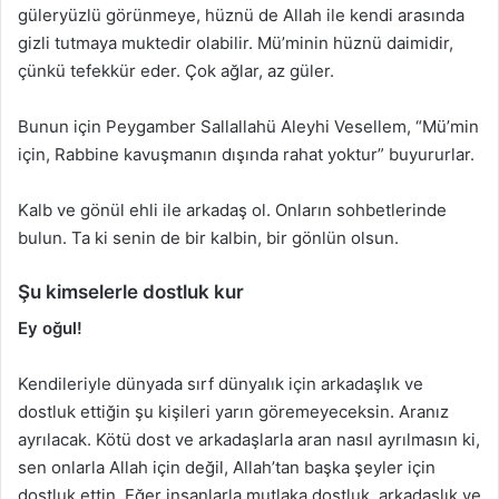
güleryüzlü görünmeye, hüznü de Allah ile kendi arasında
gizli tutmaya muktedir olabilir. Mü’minin hüznü daimidir,
çünkü tefekkür eder. Çok ağlar, az güler.
Bunun için Peygamber Sallallahü Aleyhi Vesellem, “Mü’min
için, Rabbine kavuşmanın dışında rahat yoktur” buyururlar.
Kalb ve gönül ehli ile arkadaş ol. Onların sohbetlerinde
bulun. Ta ki senin de bir kalbin, bir gönlün olsun.
Şu kimselerle dostluk kur
Ey oğul!
Kendileriyle dünyada sırf dünyalık için arkadaşlık ve
dostluk ettiğin şu kişileri yarın göremeyeceksin. Aranız
ayrılacak. Kötü dost ve arkadaşlarla aran nasıl ayrılmasın ki,
sen onlarla Allah için değil, Allah’tan başka şeyler için
dostluk ettin. Eğer insanlarla mutlaka dostluk, arkadaşlık ve