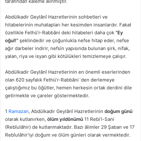
tarafından kaleme alınmıştır.
Abdülkadir Geylânî Hazretlerinin sohbetleri ve
hitabelerinin muhatapları her kesimden insanlardır. Fakat
özellikle Fethü’r-Rabbâni deki hitabeleri daha çok
“Ey
oğul!”
şeklindedir ve çoğunlukla nefse hitap eder, nefse
ağır darbeler indirir, nefsin yapısında bulunan şirk, nifak,
yalan, riya ve isyan gibi kötülükleri temizlemeye çalışır.
Abdülkadir Geylânî Hazretlerinin en önemli eserlerinden
olan 620 sayfalık Fethü’r-Rabbâni´den derlemeye
çalıştığımız bu öğütler, hemen herkesin ortak derdini dile
getirmekte ve çareler göstermektedir.
1
Ramazan
, Abdülkadir Geylânî Hazretlerinin
doğum günü
olarak kutlanırken,
ölüm yıldönümü
11 Rebi’l-Sani
(Rebîulâhir) de kutlanmaktadır. Bazı âlimler 29 Şaban ve 17
Rebîulâhir’iyi doğum ve ölüm günleri olarak vermektedir.