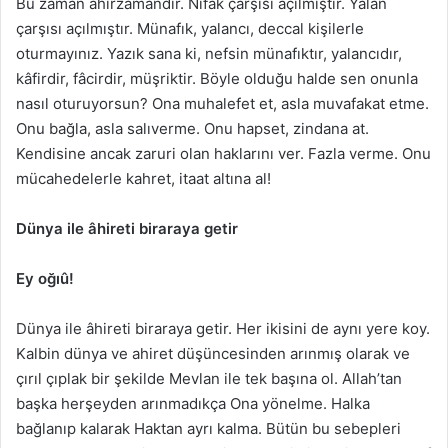
Bu zaman âhirzamandır. Nifak çarşısı açılmıştır. Yalan
çarşısı açılmıştır. Münafık, yalancı, deccal kişilerle
oturmayınız. Yazık sana ki, nefsin münafıktır, yalancıdır,
kâfirdir, fâcirdir, müşriktir. Böyle olduğu halde sen onunla
nasıl oturuyorsun? Ona muhalefet et, asla muvafakat etme.
Onu bağla, asla salıverme. Onu hapset, zindana at.
Kendisine ancak zaruri olan haklarını ver. Fazla verme. Onu
mücahedelerle kahret, itaat altına al!
Dünya ile âhireti biraraya getir
Ey oğıû!
Dünya ile âhireti biraraya getir. Her ikisini de aynı yere koy.
Kalbin dünya ve ahiret düşüncesinden arınmış olarak ve
çırıl çıplak bir şekilde Mevlan ile tek başına ol. Allah’tan
başka herşeyden arınmadıkça Ona yönelme. Halka
bağlanıp kalarak Haktan ayrı kalma. Bütün bu sebepleri