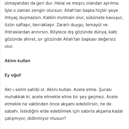
olmayandan da geri dur. Helal ve meşru olandan ayrılma.
İşte o zaman zengin olursun. Allah’tan başka hiçbir şeye
ihtiyaç duymazsın. Kalbin mutmain olur, sükûnete kavuşur,
özün saflaşır, berraklaşır. Zararlı duygu, temayül ve
ihtiraslardan arınırsın. Böylece dış gözünde dünya, kalb
gözünde ahiret, sır gözünde Allah’tan başkası değersiz
olur.
Aklını kullan
Ey oğul!
Akl-ı selim sahibi ol. Aklını kullan. Acele etme. Şurası
muhakkak ki. acele etmekle eline bir şey geçmez. Acele
etmekle ne vaktinden önce akşamı edebilirsin, ne de
sabahı. İstediğini elde edebilmek için sabırla akşama kadar
çalışmıyor, didinmiyor musun?