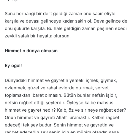
Sana herhangi bir dert geldiği zaman onu sabır eliyle
karşıla ve devası gelinceye kadar sakin ol. Deva gelince de
onu şükürle karşıla. Bu hale geldiğin zaman peşinen ebedi
zevkli safalı bir hayatta olursun.
Himmetin dünya olmasın
Ey oğul!
Dünyadaki himmet ve gayretin yemek, içmek, giymek,
evlenmek, güzel ve rahat evlerde oturmak, servet
toplamaktan ibaret olmasın. Bütün bunlar nefsin işidir,
nefsin rağbet ettiği şeylerdir. Öyleyse kalbe mahsus
himmet ve gayret nedir? Kalb, öz ve sır neye rağbet eder?
Onun himmet ve gayreti Allah’ı aramaktır. Kalbin rağbet
edeceği tek şey budur. Senin himmet ve gayretin ve
rağbet edeceğin şey senin için en mühim olandır, sana