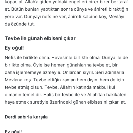
kopar, at. Allah’a giden yoldaki engelleri birer birer bertaraf
et. Bütün bunları yaptıktan sonra dünya ve âhireti bıraktığın
yere var. Dünyayı nefsine ver, âhireti kalbine koy, Mevlâyı
da özünde tut.
Tevbe ile günah elbiseni çıkar
Ey oğul!
Nefis ile birlikte olma. Hevesinle birlikte olma. Dünya ile de
birlikte olma. Öyle ise hemen günahlarına tevbe et, bir
daha işlememeye azmeyle. Onlardan sıyrıl. Seri adımlarla
Mevlana koş. Tevbe ettiğin zaman hem dışın, hem de için
tevbe etmiş olsun. Tevbe, Allah’ın katında makbul kul
olmanın temelidir. Halis bir tevbe ile ve Allah’tan hakikaten
haya etmek suretiyle üzerindeki günah elbisesini çıkar, at.
Derdi sabırla karşıla
Ey oğul!