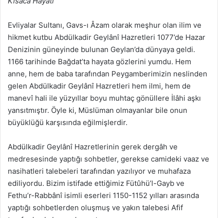
Kısaca Hayatı
Evliyalar Sultanı, Gavs-ı Âzam olarak meşhur olan ilim ve
hikmet kutbu Abdülkadir Geylânî Hazretleri 1077’de Hazar
Denizinin güneyinde bulunan Geylan’da dünyaya geldi.
1166 tarihinde Bağdat’ta hayata gözlerini yumdu. Hem
anne, hem de baba tarafından Peygamberimizin neslinden
gelen Abdülkadir Geylânî Hazretleri hem ilmi, hem de
manevî hali ile yüzyıllar boyu muhtaç gönüllere İlâhi aşkı
yansıtmıştır. Öyle ki, Müslüman olmayanlar bile onun
büyüklüğü karşısında eğilmişlerdir.
Abdülkadir Geylânî Hazretlerinin gerek dergâh ve
medresesinde yaptığı sohbetler, gerekse camideki vaaz ve
nasihatleri talebeleri tarafından yazılıyor ve muhafaza
ediliyordu. Bizim istifade ettiğimiz Fütûhü’l-Gayb ve
Fethu’r-Rabbânî isimli eserleri 1150-1152 yılları arasında
yaptığı sohbetlerden oluşmuş ve yakın talebesi Afif