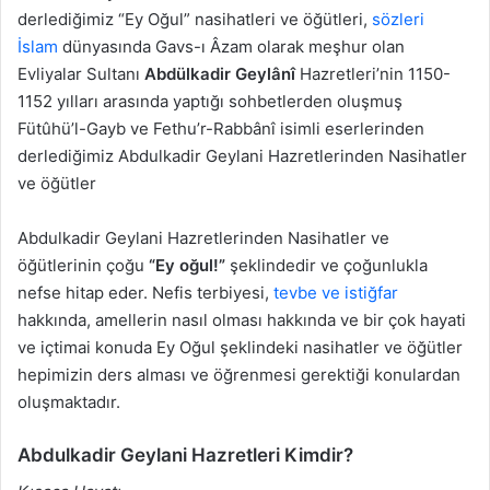
derlediğimiz “Ey Oğul” nasihatleri ve öğütleri,
sözleri
İslam
dünyasında Gavs-ı Âzam olarak meşhur olan
Evliyalar Sultanı
Abdülkadir Geylânî
Hazretleri’nin 1150-
1152 yılları arasında yaptığı sohbetlerden oluşmuş
Fütûhü’l-Gayb ve Fethu’r-Rabbânî isimli eserlerinden
derlediğimiz Abdulkadir Geylani Hazretlerinden Nasihatler
ve öğütler
Abdulkadir Geylani Hazretlerinden Nasihatler ve
öğütlerinin çoğu
“Ey oğul!”
şeklindedir ve çoğunlukla
nefse hitap eder. Nefis terbiyesi,
tevbe ve istiğfar
hakkında, amellerin nasıl olması hakkında ve bir çok hayati
ve içtimai konuda Ey Oğul şeklindeki nasihatler ve öğütler
hepimizin ders alması ve öğrenmesi gerektiği konulardan
oluşmaktadır.
Abdulkadir Geylani Hazretleri Kimdir?