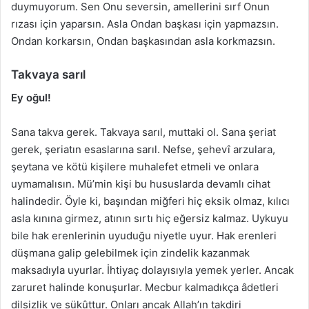
duymuyorum. Sen Onu seversin, amellerini sırf Onun
rızası için yaparsın. Asla Ondan başkası için yapmazsın.
Ondan korkarsın, Ondan başkasından asla korkmazsın.
Takvaya sarıl
Ey oğul!
Sana takva gerek. Takvaya sarıl, muttaki ol. Sana şeriat
gerek, şeriatın esaslarına sarıl. Nefse, şehevî arzulara,
şeytana ve kötü kişilere muhalefet etmeli ve onlara
uymamalısın. Mü’min kişi bu hususlarda devamlı cihat
halindedir. Öyle ki, başından miğferi hiç eksik olmaz, kılıcı
asla kınına girmez, atının sırtı hiç eğersiz kalmaz. Uykuyu
bile hak erenlerinin uyuduğu niyetle uyur. Hak erenleri
düşmana galip gelebilmek için zindelik kazanmak
maksadıyla uyurlar. İhtiyaç dolayısıyla yemek yerler. Ancak
zaruret halinde konuşurlar. Mecbur kalmadıkça âdetleri
dilsizlik ve sükûttur. Onları ancak Allah’ın takdiri