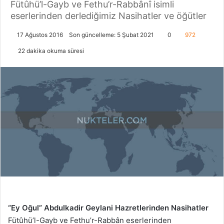
Fütûhü’l-Gayb ve Fethu’r-Rabbânî isimli
eserlerinden derlediğimiz Nasihatler ve öğütler
17 Ağustos 2016
Son güncelleme: 5 Şubat 2021
0
972
22 dakika okuma süresi
“Ey Oğul” Abdulkadir Geylani Hazretlerinden Nasihatler
Fütûhü’l-Gayb ve Fethu’r-Rabbân eserlerinden