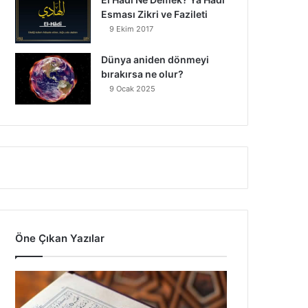
Esması Zikri ve Fazileti
9 Ekim 2017
Dünya aniden dönmeyi
bırakırsa ne olur?
9 Ocak 2025
Öne Çıkan Yazılar
7
A
y