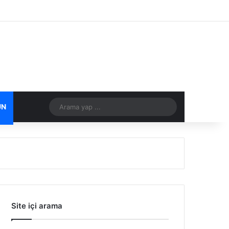
Facebook
X
Flickr
Tumblr
Vimeo
Instagram
RSS
Arama
ÜN
DIĞER
yap
...
Site içi arama