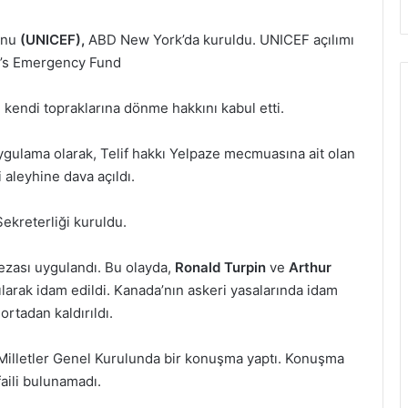
onu
(UNICEF),
ABD New York’da kuruldu. UNICEF açılımı
en’s Emergency Fund
in kendi topraklarına dönme hakkını kabul etti.
uygulama olarak, Telif hakkı Yelpaze mecmuasına ait olan
 aleyhine dava açıldı.
ekreterliği kuruldu.
zası uygulandı. Bu olayda,
Ronald Turpin
ve
Arthur
asılarak idam edildi. Kanada’nın askeri yasalarında idam
rtadan kaldırıldı.
Milletler Genel Kurulunda bir konuşma yaptı. Konuşma
faili bulunamadı.