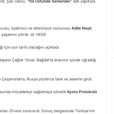
ldi. Şair ödülü,
“Yol Üstünde Semender”
adlı yapıtıyla
cusu, tiyatrocu ve televizyon sunucusu
Adile Naşit
,
yaşamını yitirdi. (d. 1930)
ği için son tarih olacağını açıkladı.
taşesi Çağlar Yücel, Bağdat’ta aracının içinde uğradığı
n Çeçenistan’a, Rusya yüzlerce tank ve askerle girdi.
nusunda mücadeleyi sağlamaya yönelik
Kyoto Protokolü
ları Zirvesi sona erdi. Sonuç belgesinde Türkiye’nin