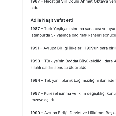
1987 –
Necatigil Şiir Ödülü
Ahmet Oktay’a
veri
aldı.
Adile Naşit vefat etti
1987 –
Türk Yeşilçam sinema sanatçısı ve oyun
İstanbul’da 57 yaşında bağırsak kanseri sonucu 
1991 –
Avrupa Birliği ülkeleri, 1999’un para birli
1993 –
Türkiye’nin Bağdat Büyükelçiliği İdare A
silahlı saldırı sonucu öldürüldü.
1994 –
Tek yanlı olarak bağımsızlığını ilan ede
1997 –
Küresel ısınma ve iklim değişikliği ko
imzaya açıldı
1999 –
Avrupa Birliği Devlet ve Hükümet Başkan