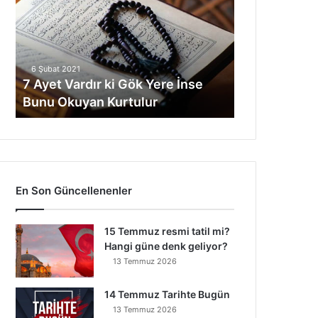
e
t
V
a
6 Şubat 2021
r
7 Ayet Vardır ki Gök Yere İnse
d
Bunu Okuyan Kurtulur
ı
r
k
i
G
ö
En Son Güncellenenler
k
Y
e
15 Temmuz resmi tatil mi?
r
Hangi güne denk geliyor?
e
13 Temmuz 2026
İ
n
14 Temmuz Tarihte Bugün
s
13 Temmuz 2026
e