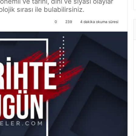
nemli ve tarihi, dini ve siyasi olaylar
jik sırası ile bulabilirsiniz.
0
239
4 dakika okuma süresi