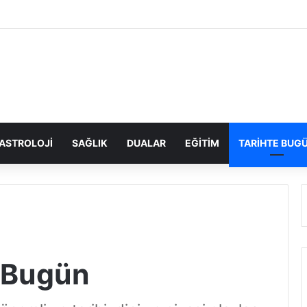
ASTROLOJI
SAĞLIK
DUALAR
EĞITIM
TARIHTE BUG
e Bugün