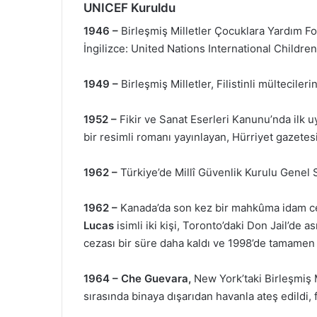
UNICEF Kuruldu
1946 –
Birleşmiş Milletler Çocuklara Yardım F
İngilizce: United Nations International Childr
1949 –
Birleşmiş Milletler, Filistinli mülteciler
1952 –
Fikir ve Sanat Eserleri Kanunu’nda ilk 
bir resimli romanı yayınlayan, Hürriyet gazetesi
1962 –
Türkiye’de Millî Güvenlik Kurulu Genel S
1962 –
Kanada’da son kez bir mahkûma idam ce
Lucas
isimli iki kişi, Toronto’daki Don Jail’de 
cezası bir süre daha kaldı ve 1998’de tamamen o
1964 –
Che Guevara,
New York’taki Birleşmiş 
sırasında binaya dışarıdan havanla ateş edildi, 