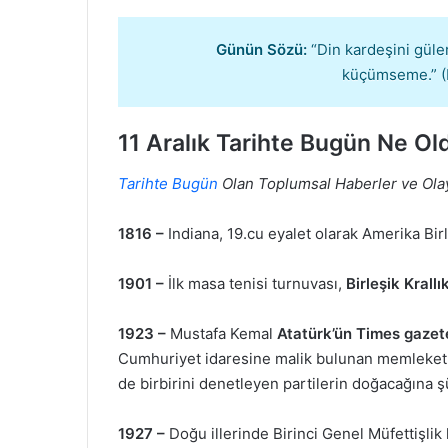
Günün Sözü:
“Din kardeşini güler
küçümseme.” (M
11 Aralık
Tarihte Bugün Ne Ol
Tarihte Bugün
Olan Toplumsal Haberler ve Ola
1816 –
Indiana, 19.cu eyalet olarak Amerika Birle
1901 –
İlk masa tenisi turnuvası,
Birleşik Krallı
1923 –
Mustafa Kemal
Atatürk’ün
Times
gazet
Cumhuriyet idaresine malik bulunan memleketler
de birbirini denetleyen partilerin doğacağına 
1927 –
Doğu illerinde Birinci Genel Müfettişlik 