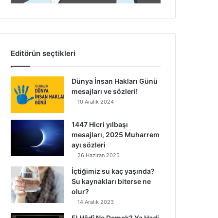
Editörün seçtikleri
Dünya İnsan Hakları Günü
mesajları ve sözleri!
10 Aralık 2024
1447 Hicri yılbaşı
mesajları, 2025 Muharrem
ayı sözleri
26 Haziran 2025
İçtiğimiz su kaç yaşında?
Su kaynakları biterse ne
olur?
14 Aralık 2023
El Hâdî Ne Demek? Ya Hadi