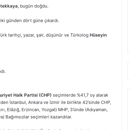
tekkaya,
bugün doğdu.
 iki günden dört güne çıkardı.
rk tarihçi, yazar, şair, düşünür ve Türkolog
Hüseyin
dı.
iyet Halk Partisi (CHP)
seçimlerde %41,7 oy alarak
ilden İstanbul, Ankara ve İzmir ile birlikte 42’sinde CHP,
kırı, Elâzığ, Erzincan, Yozgat) MHP, 3’ünde (Adıyaman,
a) Bağımsızlar seçimleri kazandılar.