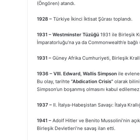
(Öngören) atandı.
1928 –
Türkiye İkinci İktisat Şûrası toplandı.
1931 –
Westminster Tüzüğü
1931 ile Birleşik K
İmparatorluğu’na ya da Commonwealth’e bağlı ül
1931 –
Güney Afrika Cumhuriyeti, Birleşik Krallı
1936 – VIII. Edward, Wallis Simpson
ile evleneb
Bu olay, tarihte
“Abdication Crisis”
olarak bilin
Simpson’un boşanmış olmasını kabul edilemez 
1937 –
II. İtalya-Habeşistan Savaşı: İtalya Krallı
1941 –
Adolf Hitler ve Benito Mussolini’nin açık
Birleşik Devletleri’ne savaş ilan etti.