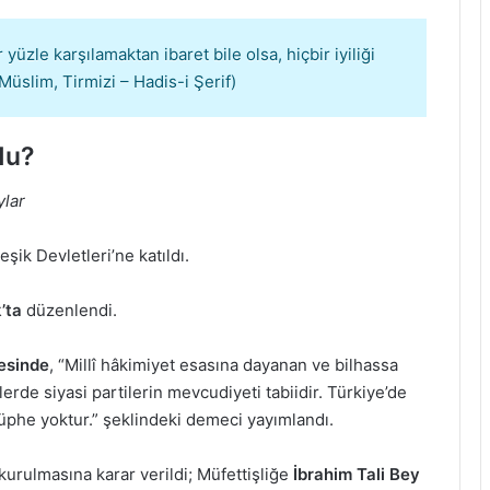
 yüzle karşılamaktan ibaret bile olsa, hiçbir iyiliği
üslim, Tirmizi – Hadis-i Şerif)
du?
ylar
şik Devletleri’ne katıldı.
k’ta
düzenlendi.
esinde
, “Millî hâkimiyet esasına dayanan ve bilhassa
de siyasi partilerin mevcudiyeti tabiidir. Türkiye’de
şüphe yoktur.” şeklindeki demeci yayımlandı.
kurulmasına karar verildi; Müfettişliğe
İbrahim Tali Bey