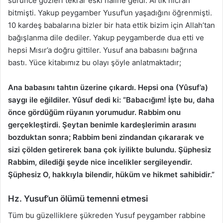
sürünce gözleri tekrar eski haline geldi. Artık hicran
bitmişti. Yakup peygamber Yusuf’un yaşadığını öğrenmişti.
10 kardeş babalarına bizler bir hata ettik bizim için Allah’tan
bağışlanma dile dediler. Yakup peygamberde dua etti ve
hepsi Mısır’a doğru gittiler. Yusuf ana babasını bağrına
bastı. Yüce kitabımız bu olayı şöyle anlatmaktadır;
Ana babasını tahtın üzerine çıkardı. Hepsi ona (Yûsuf’a)
saygı ile eğildiler. Yûsuf dedi ki: “Babacığım! İşte bu, daha
önce gördüğüm rüyanın yorumudur. Rabbim onu
gerçekleştirdi. Şeytan benimle kardeşlerimin arasını
bozduktan sonra; Rabbim beni zindandan çıkararak ve
sizi çölden getirerek bana çok iyilikte bulundu. Şüphesiz
Rabbim, dilediği şeyde nice incelikler sergileyendir.
Şüphesiz O, hakkıyla bilendir, hüküm ve hikmet sahibidir.”
Hz. Yusuf’un ölümü temenni etmesi
Tüm bu güzelliklere şükreden Yusuf peygamber rabbine