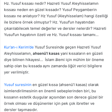
Hz. Yusuf kıssası nedir? Hazreti Yusuf Aleyhisselamın
kıssası neden en güzel kıssadır? Yusuf Peygamberin
kıssası ne anlatıyor? Hz Yusuf (Aleyhisselam) hangi özelliği
ile bizlere örnek olmuştur? Hz. Yusuf’un hayatından
çıkarılabilecek temel değerler ve dersler nelerdir? Hazreti
Yusuf’un hayatının özeti ve Hz. Yusuf kıssası tamamı…
Kur’an-ı Kerim’de
Yusuf Suresinde geçen Hazreti Yusuf
Aleyhisselamın,
ahsenü’l kasas
yani kıssaların en güzeli
diye bilinen hikayesi… İslam âlemi için mühim bir öneme
sahip olan bu kıssada aynı zamanda öğüt verici bilgilere
yer verilmiştir.
Yusuf suresinin
en güzel kıssa (ahsenü’l kasas) olarak
isimlendirilmesinin en önemli sebeplerinden biri, bu
kıssanın estetik duygular açısından son derece güzel bir
örnek olması ve düşünenler için pek çok ibretler ve
dersler taşımasıdır.