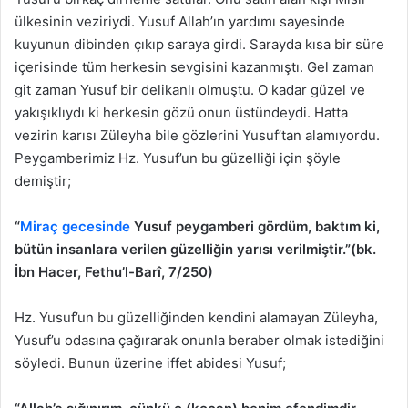
ülkesinin veziriydi. Yusuf Allah’ın yardımı sayesinde
kuyunun dibinden çıkıp saraya girdi. Sarayda kısa bir süre
içerisinde tüm herkesin sevgisini kazanmıştı. Gel zaman
git zaman Yusuf bir delikanlı olmuştu. O kadar güzel ve
yakışıklıydı ki herkesin gözü onun üstündeydi. Hatta
vezirin karısı Züleyha bile gözlerini Yusuf’tan alamıyordu.
Peygamberimiz Hz. Yusuf’un bu güzelliği için şöyle
demiştir;
“
Miraç gecesinde
Yusuf peygamberi gördüm, baktım ki,
bütün insanlara verilen güzelliğin yarısı verilmiştir.”(bk.
İbn Hacer, Fethu’l-Barî, 7/250)
Hz. Yusuf’un bu güzelliğinden kendini alamayan Züleyha,
Yusuf’u odasına çağırarak onunla beraber olmak istediğini
söyledi. Bunun üzerine iffet abidesi Yusuf;