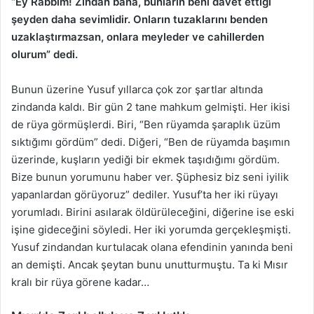
“Ey Rabbim! Zindan bana, bunların beni dâvet ettiği
şeyden daha sevimlidir. Onların tuzaklarını benden
uzaklaştırmazsan, onlara meyleder ve cahillerden
olurum” dedi.
Bunun üzerine Yusuf yıllarca çok zor şartlar altında
zindanda kaldı. Bir gün 2 tane mahkum gelmişti. Her ikisi
de rüya görmüşlerdi. Biri, “Ben rüyamda şaraplık üzüm
sıktığımı gördüm” dedi. Diğeri, “Ben de rüyamda başımın
üzerinde, kuşların yediği bir ekmek taşıdığımı gördüm.
Bize bunun yorumunu haber ver. Şüphesiz biz seni iyilik
yapanlardan görüyoruz” dediler. Yusuf’ta her iki rüyayı
yorumladı. Birini asılarak öldürüleceğini, diğerine ise eski
işine gideceğini söyledi. Her iki yorumda gerçekleşmişti.
Yusuf zindandan kurtulacak olana efendinin yanında beni
an demişti. Ancak şeytan bunu unutturmuştu. Ta ki Mısır
kralı bir rüya görene kadar…