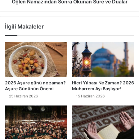
m
z
Öğlen Namazından Sonra Okunan Sure ve Dualar
ı
ı
,
n
Z
d
İlgili Makaleler
i
a
k
n
r
S
i
o
v
n
e
r
F
a
a
O
z
k
2026 Aşure günü ne zaman?
Hicri Yılbaşı Ne Zaman? 2026
i
u
Aşure Gününün Önemi
Muharrem Ayı Başlıyor!
l
n
25 Haziran 2026
15 Haziran 2026
e
a
t
n
i
S
u
r
e
v