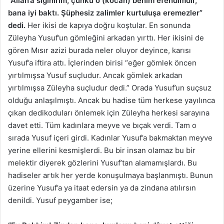
“Allah’a sığınırım, çünkü o (kocan) benim efendimdir,
bana iyi baktı. Şüphesiz zalimler kurtuluşa eremezler”
dedi.
Her ikisi de kapıya doğru koştular. En sonunda
Züleyha Yusuf’un gömleğini arkadan yırttı. Her ikisini de
gören Mısır azizi burada neler oluyor deyince, karısı
Yusuf’a iftira attı. İçlerinden birisi “eğer gömlek öncen
yırtılmışsa Yusuf suçludur. Ancak gömlek arkadan
yırtılmışsa Züleyha suçludur dedi.” Orada Yusuf’un suçsuz
olduğu anlaşılmıştı. Ancak bu hadise tüm herkese yayılınca
çıkan dedikoduları önlemek için Züleyha herkesi sarayına
davet etti. Tüm kadınlara meyve ve bıçak verdi. Tam o
sırada Yusuf içeri girdi. Kadınlar Yusuf’a bakmaktan meyve
yerine ellerini kesmişlerdi. Bu bir insan olamaz bu bir
melektir diyerek gözlerini Yusuf’tan alamamışlardı. Bu
hadiseler artık her yerde konuşulmaya başlanmıştı. Bunun
üzerine Yusuf’a ya itaat edersin ya da zindana atılırsın
denildi. Yusuf peygamber ise;