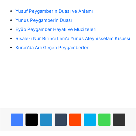
Yusuf Peygamberin Duası ve Anlamı
Yunus Peygamberin Duası
Eyüp Peygamber Hayatı ve Mucizeleri
Risale-i Nur Birinci Lem’a Yunus Aleyhisselam Kısassı
Kuran’da Adı Geçen Peygamberler
Facebook
X
LinkedIn
Tumblr
Reddit
Skype
WhatsApp
E-Posta ile paylaş