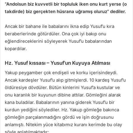
“Andolsun biz kuvvetli bir topluluk iken onu kurt yerse (o
takdirde) biz gerçekten hüsrana uğramış oluruz” dediler.
Ancak bir bahane ile babalarını ikna edip Yusuf’u kıra
beraberlerinde götürdüler. Ona çok iyi bakıp onu
eğlendireceklerini söyleyerek Yusuf’u babalarından
kopardılar.
Hz. Yusuf kıssası – Yusuf’un Kuyuya Atılması
Yakup peygamber çok endişeli ve korku içerisindeydi.
Ancak kardeşler Yusuf’u alıp gitmişlerdi. 10 kardeş Yusuf’u
öldüresiye dövdüler. Bütün kinlerini Yusuf’a kustular ve
onu karanlık bir kuyunun dibine attılar. Gömleğini alarak
kana buladılar. Babalarının yanına giderek Yusuf’u bir
kurdun yediğini söylediler. Hz. Yakup gömleğe bakınca
gömleğin parçalanmadığını gördü ve işin doğrusunu
anlamıştı. Nitekim yüce kitabımız kuranı kerimde bu olay
şöyle anlatılmaktadır;