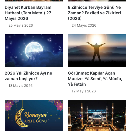
e
Diyanet Kurban Bayramı
8 Zilhicce Terviye Günü Ne
D
Hutbesi (Tam Metni) 27
Zaman? Fazileti ve Zikirleri
u
Mayıs 2026
(2026)
a
25 Mayıs 2026
24 Mayıs 2026
l
a
r
2026 Yılı Zilhicce Ayı ne
Görünmez Kapılar Açan
zaman başlıyor?
Mucize: Yâ Semî’, Yâ Mûcîb,
Yâ Fettâh
18 Mayıs 2026
12 Mayıs 2026