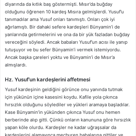
diyarında da kıtlık baş göstermişti. Mısır’da buğday
olduğunu öğrenen 10 kardeş Mısıra gelmişlerdi. Yusuf’u
tanımadılar ama Yusuf onları tanımıştı. Onları çok iyi
ağırlamıştı. Bir dahaki sefere kardeşleri Bünyamin’i de
yanlarında getirmelerini ve ona da bir yük fazladan buğday
vereceğini söyledi. Ancak babaları Yusuf’un acısı ile yanıp
tutuşuyor ve bu sefer Bünyamin’i vermek istemiyordu.
Ancak başka çareleri yoktu ve Bünyamin’i de Mısır’a
almışlardı.
Hz. Yusuf’un kardeşlerini affetmesi
Yusuf kardeşinin geldiğini görünce onu yanında tutmak
için yükünün içine kasesini koydu. Kafile yola çıkınca
hırsızlık olduğunu söylediler ve yükleri aramaya başladılar.
Kase Bünyamin’in yükünden çıkınca Yusuf onu hemen
berberinde alıp gitti. Çünkü onların kanununa göre hırsızlık
yapan köle olurdu. Kardeşler ne kadar uğraşsalar da
kardeşlerini alamayınca mecburen babalarına gittiler ve