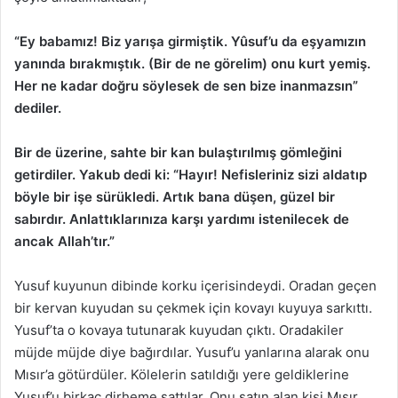
“Ey babamız! Biz yarışa girmiştik. Yûsuf’u da eşyamızın
yanında bırakmıştık. (Bir de ne görelim) onu kurt yemiş.
Her ne kadar doğru söylesek de sen bize inanmazsın”
dediler.
Bir de üzerine, sahte bir kan bulaştırılmış gömleğini
getirdiler. Yakub dedi ki: “Hayır! Nefisleriniz sizi aldatıp
böyle bir işe sürükledi. Artık bana düşen, güzel bir
sabırdır. Anlattıklarınıza karşı yardımı istenilecek de
ancak Allah’tır.”
Yusuf kuyunun dibinde korku içerisindeydi. Oradan geçen
bir kervan kuyudan su çekmek için kovayı kuyuya sarkıttı.
Yusuf’ta o kovaya tutunarak kuyudan çıktı. Oradakiler
müjde müjde diye bağırdılar. Yusuf’u yanlarına alarak onu
Mısır’a götürdüler. Kölelerin satıldığı yere geldiklerine
Yusuf’u birkaç dirheme sattılar. Onu satın alan kişi Mısır