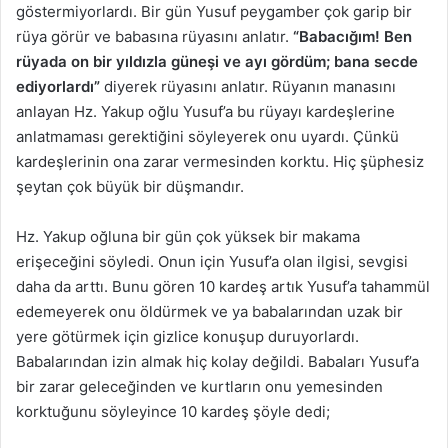
göstermiyorlardı. Bir gün Yusuf peygamber çok garip bir
rüya görür ve babasına rüyasını anlatır.
“Babacığım! Ben
rüyada on bir yıldızla güneşi ve ayı gördüm; bana secde
ediyorlardı”
diyerek rüyasını anlatır. Rüyanın manasını
anlayan Hz. Yakup oğlu Yusuf’a bu rüyayı kardeşlerine
anlatmaması gerektiğini söyleyerek onu uyardı. Çünkü
kardeşlerinin ona zarar vermesinden korktu. Hiç şüphesiz
şeytan çok büyük bir düşmandır.
Hz. Yakup oğluna bir gün çok yüksek bir makama
erişeceğini söyledi. Onun için Yusuf’a olan ilgisi, sevgisi
daha da arttı. Bunu gören 10 kardeş artık Yusuf’a tahammül
edemeyerek onu öldürmek ve ya babalarından uzak bir
yere götürmek için gizlice konuşup duruyorlardı.
Babalarından izin almak hiç kolay değildi. Babaları Yusuf’a
bir zarar geleceğinden ve kurtların onu yemesinden
korktuğunu söyleyince 10 kardeş şöyle dedi;