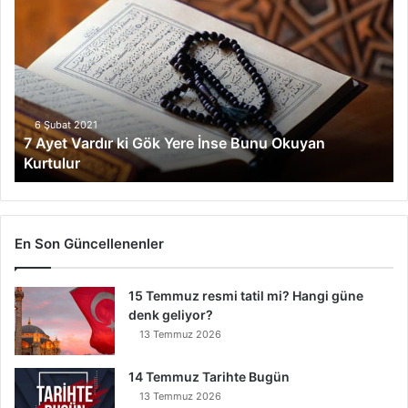
A
y
e
t
V
a
r
6 Şubat 2021
7 Ayet Vardır ki Gök Yere İnse Bunu Okuyan
d
Kurtulur
ı
r
k
i
G
En Son Güncellenenler
ö
k
15 Temmuz resmi tatil mi? Hangi güne
Y
denk geliyor?
e
r
13 Temmuz 2026
e
İ
14 Temmuz Tarihte Bugün
n
13 Temmuz 2026