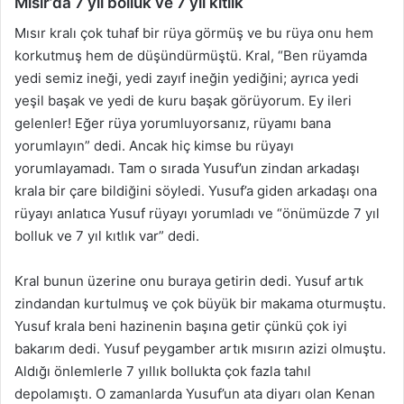
Mısır’da 7 yıl bolluk ve 7 yıl kıtlık
Mısır kralı çok tuhaf bir rüya görmüş ve bu rüya onu hem
korkutmuş hem de düşündürmüştü. Kral, “Ben rüyamda
yedi semiz ineği, yedi zayıf ineğin yediğini; ayrıca yedi
yeşil başak ve yedi de kuru başak görüyorum. Ey ileri
gelenler! Eğer rüya yorumluyorsanız, rüyamı bana
yorumlayın” dedi. Ancak hiç kimse bu rüyayı
yorumlayamadı. Tam o sırada Yusuf’un zindan arkadaşı
krala bir çare bildiğini söyledi. Yusuf’a giden arkadaşı ona
rüyayı anlatıca Yusuf rüyayı yorumladı ve “önümüzde 7 yıl
bolluk ve 7 yıl kıtlık var” dedi.
Kral bunun üzerine onu buraya getirin dedi. Yusuf artık
zindandan kurtulmuş ve çok büyük bir makama oturmuştu.
Yusuf krala beni hazinenin başına getir çünkü çok iyi
bakarım dedi. Yusuf peygamber artık mısırın azizi olmuştu.
Aldığı önlemlerle 7 yıllık bollukta çok fazla tahıl
depolamıştı. O zamanlarda Yusuf’un ata diyarı olan Kenan