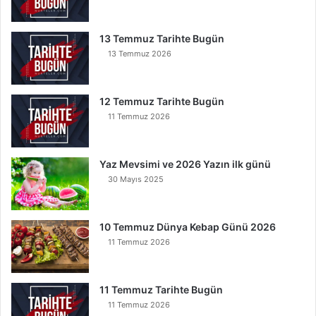
s
e
B
13 Temmuz Tarihte Bugün
u
13 Temmuz 2026
n
u
O
12 Temmuz Tarihte Bugün
k
11 Temmuz 2026
u
y
a
Yaz Mevsimi ve 2026 Yazın ilk günü
n
30 Mayıs 2025
K
u
r
t
10 Temmuz Dünya Kebap Günü 2026
u
11 Temmuz 2026
l
u
r
11 Temmuz Tarihte Bugün
11 Temmuz 2026