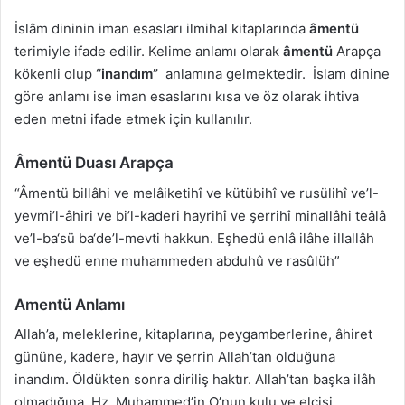
İslâm dininin iman esasları ilmihal kitaplarında
âmentü
terimiyle ifade edilir. Kelime anlamı olarak
âmentü
Arapça
kökenli olup
“inandım”
anlamına gelmektedir. İslam dinine
göre anlamı ise iman esaslarını kısa ve öz olarak ihtiva
eden metni ifade etmek için kullanılır.
Âmentü Duası Arapça
“Âmentü billâhi ve melâiketihî ve kütübihî ve rusülihî ve’l-
yevmi’l-âhiri ve bi’l-kaderi hayrihî ve şerrihî minallâhi teâlâ
ve’l-ba‘sü ba‘de’l-mevti hakkun. Eşhedü enlâ ilâhe illallâh
ve eşhedü enne muhammeden abduhû ve rasûlüh”
Amentü Anlamı
Allah’a, meleklerine, kitaplarına, peygamberlerine, âhiret
gününe, kadere, hayır ve şerrin Allah’tan olduğuna
inandım. Öldükten sonra diriliş haktır. Allah’tan başka ilâh
olmadığına, Hz. Muhammed’in O’nun kulu ve elçisi