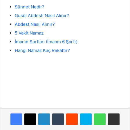
Sünnet Nedir?
Gusül Abdesti Nasıl Alınır?
Abdest Nasıl Alınır?
5 Vakit Namaz
İmanın Şartları (İmanın 6 Şartı)
Hangi Namaz Kaç Rekattır?
Facebook
X
LinkedIn
Tumblr
Reddit
Skype
WhatsApp
E-Posta ile paylaş