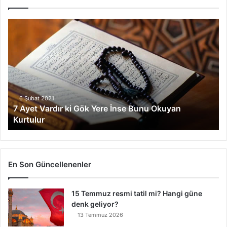
7
A
y
e
t
V
a
r
6 Şubat 2021
7 Ayet Vardır ki Gök Yere İnse Bunu Okuyan
d
Kurtulur
ı
r
k
i
G
En Son Güncellenenler
ö
k
15 Temmuz resmi tatil mi? Hangi güne
Y
denk geliyor?
e
r
13 Temmuz 2026
e