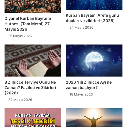
i
k
Kurban Bayramı Arefe günü
l
Diyanet Kurban Bayramı
duaları ve zikirleri (2026)
e
Hutbesi (Tam Metni) 27
24 Mayıs 2026
r
Mayıs 2026
i
25 Mayıs 2026
v
e
B
u
r
ç
Y
o
8 Zilhicce Terviye Günü Ne
2026 Yılı Zilhicce Ayı ne
r
Zaman? Fazileti ve Zikirleri
zaman başlıyor?
(2026)
u
18 Mayıs 2026
m
24 Mayıs 2026
u