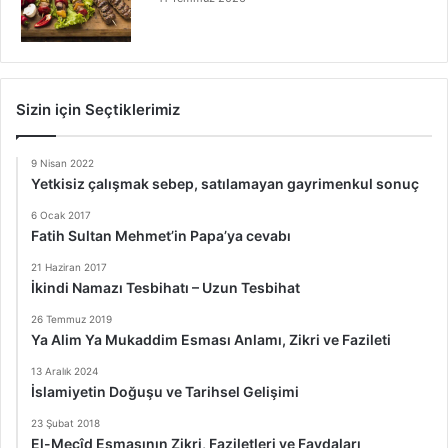
Sizin için Seçtiklerimiz
9 Nisan 2022
Yetkisiz çalışmak sebep, satılamayan gayrimenkul sonuç
6 Ocak 2017
Fatih Sultan Mehmet’in Papa’ya cevabı
21 Haziran 2017
İkindi Namazı Tesbihatı – Uzun Tesbihat
26 Temmuz 2019
Ya Alim Ya Mukaddim Esması Anlamı, Zikri ve Fazileti
13 Aralık 2024
İslamiyetin Doğuşu ve Tarihsel Gelişimi
23 Şubat 2018
El-Mecîd Esmasının Zikri, Faziletleri ve Faydaları