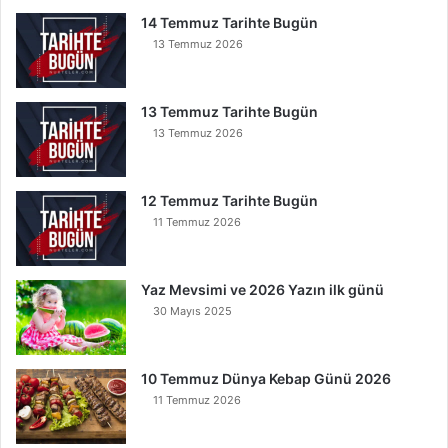
İ
14 Temmuz Tarihte Bugün
n
13 Temmuz 2026
s
e
B
13 Temmuz Tarihte Bugün
u
13 Temmuz 2026
n
u
O
12 Temmuz Tarihte Bugün
k
11 Temmuz 2026
u
y
a
Yaz Mevsimi ve 2026 Yazın ilk günü
n
30 Mayıs 2025
K
u
r
t
10 Temmuz Dünya Kebap Günü 2026
u
11 Temmuz 2026
l
u