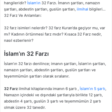
hangileridir?
İslam’ın
32 Farzı. İmanın şartları, namazın
şartları, abdestin şartları, guslün şartları,
ilmihal
bilgileri…
32 Farz Ve Anlamları:
32 farz isimleri nelerdir? 32 farz Kuran’da geçiyor mu, var
mı? Kadının örtünmesi farz mıdır? Kısaca 32 Farz nedir,
nasıl ezberlenir?
İslam’ın 32 Farzı
İslam’ın 32 farzı denilince; imanın şartları, İslam’ın şartları,
namazın şartları, abdestin şartları, guslün şartları ve
teyemmümün şartları olarak sıralanır.
32 Farz
ilmihal kitaplarında imanın 6 şartı ,
İslam’ın 5 şartı
,
Namazın içindeki ve dışındaki şartlarıyla birlikte 12 şartı,
abdestin 4 şartı, guslün 3 şartı ve teyemmümün 2 şartı
olmak üzere 32 tanedir.