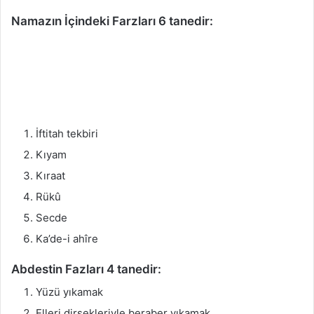
Namazın İçindeki Farzları 6 tanedir:
İftitah tekbiri
Kıyam
Kıraat
Rükû
Secde
Ka’de-i ahîre
Abdestin Fazları 4 tanedir:
Yüzü yıkamak
Elleri dirsekleriyle beraber yıkamak