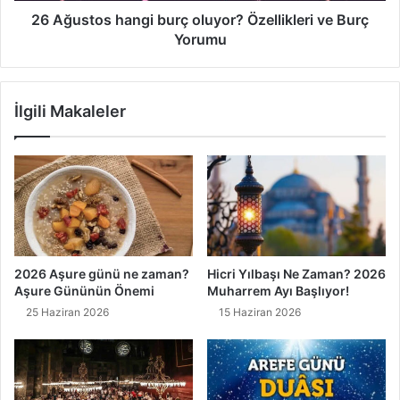
n
h
26 Ağustos hangi burç oluyor? Özellikleri ve Burç
a
Yorumu
n
g
i
İlgili Makaleler
b
u
r
ç
o
l
u
y
o
2026 Aşure günü ne zaman?
Hicri Yılbaşı Ne Zaman? 2026
r
Aşure Gününün Önemi
Muharrem Ayı Başlıyor!
?
25 Haziran 2026
15 Haziran 2026
Ö
z
e
l
l