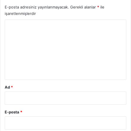
E-posta adresiniz yayınlanmayacak.
Gerekli alanlar
*
ile
işaretlenmişlerdir
Y
o
r
u
m
*
Ad
*
E-posta
*