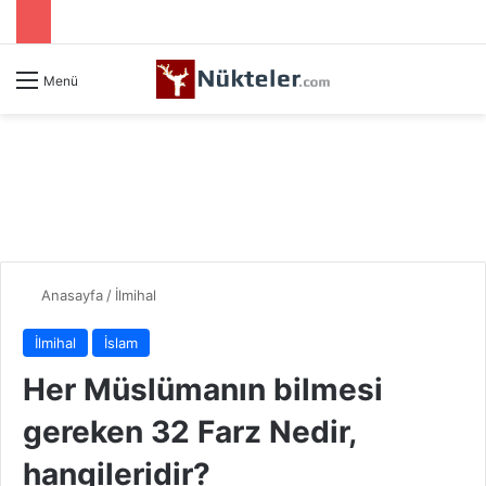
Menü
Anasayfa
/
İlmihal
İlmihal
İslam
Her Müslümanın bilmesi
gereken 32 Farz Nedir,
hangileridir?