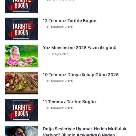
n
u
O
12 Temmuz Tarihte Bugün
k
11 Temmuz 2026
u
y
a
Yaz Mevsimi ve 2026 Yazın ilk günü
n
30 Mayıs 2025
K
u
r
t
10 Temmuz Dünya Kebap Günü 2026
u
11 Temmuz 2026
l
u
r
11 Temmuz Tarihte Bugün
11 Temmuz 2026
Doğa Sesleriyle Uyumak Neden Mutluluk
Veriyor? Bilimin Açıkladığı 6 Neden