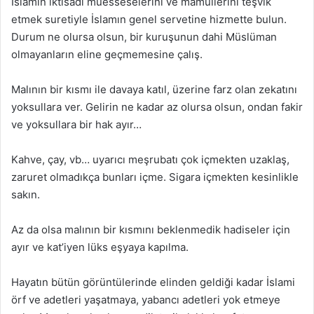
İslamın iktisadi müesseselerini ve mamullerini teşvik
etmek suretiyle İslamın genel servetine hizmette bulun.
Durum ne olursa olsun, bir kuruşunun dahi Müslüman
olmayanların eline geçmemesine çalış.
Malının bir kısmı ile davaya katıl, üzerine farz olan zekatını
yoksullara ver. Gelirin ne kadar az olursa olsun, ondan fakir
ve yoksullara bir hak ayır…
Kahve, çay, vb… uyarıcı meşrubatı çok içmekten uzaklaş,
zaruret olmadıkça bunları içme. Sigara içmekten kesinlikle
sakın.
Az da olsa malının bir kısmını beklenmedik hadiseler için
ayır ve kat’iyen lüks eşyaya kapılma.
Hayatın bütün görüntülerinde elinden geldiği kadar İslami
örf ve adetleri yaşatmaya, yabancı adetleri yok etmeye