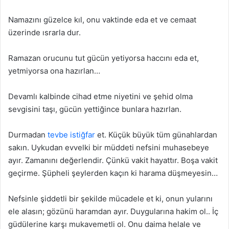
Namazını güzelce kıl, onu vaktinde eda et ve cemaat
üzerinde ısrarla dur.
Ramazan orucunu tut gücün yetiyorsa haccını eda et,
yetmiyorsa ona hazırlan…
Devamlı kalbinde cihad etme niyetini ve şehid olma
sevgisini taşı, gücün yettiğince bunlara hazırlan.
Durmadan
tevbe istiğfar
et. Küçük büyük tüm günahlardan
sakın. Uykudan evvelki bir müddeti nefsini muhasebeye
ayır. Zamanını değerlendir. Çünkü vakit hayattır. Boşa vakit
geçirme. Şüpheli şeylerden kaçın ki harama düşmeyesin…
Nefsinle şiddetli bir şekilde mücadele et ki, onun yularını
ele alasın; gözünü haramdan ayır. Duygularına hakim ol.. İç
güdülerine karşı mukavemetli ol. Onu daima helale ve