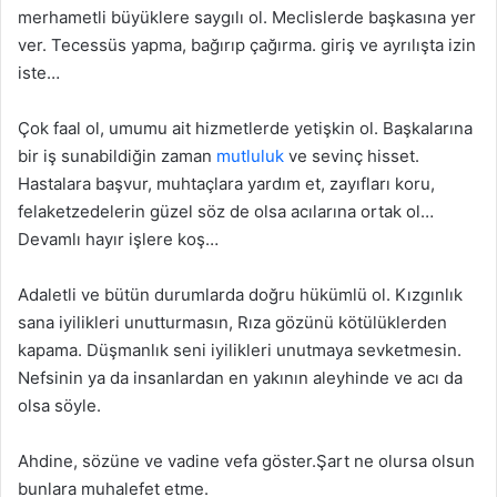
merhametli büyüklere saygılı ol. Meclislerde başkasına yer
ver. Tecessüs yapma, bağırıp çağırma. giriş ve ayrılışta izin
iste…
Çok faal ol, umumu ait hizmetlerde yetişkin ol. Başkalarına
bir iş sunabildiğin zaman
mutluluk
ve sevinç hisset.
Hastalara başvur, muhtaçlara yardım et, zayıfları koru,
felaketzedelerin güzel söz de olsa acılarına ortak ol…
Devamlı hayır işlere koş…
Adaletli ve bütün durumlarda doğru hükümlü ol. Kızgınlık
sana iyilikleri unutturmasın, Rıza gözünü kötülüklerden
kapama. Düşmanlık seni iyilikleri unutmaya sevketmesin.
Nefsinin ya da insanlardan en yakının aleyhinde ve acı da
olsa söyle.
Ahdine, sözüne ve vadine vefa göster.Şart ne olursa olsun
bunlara muhalefet etme.