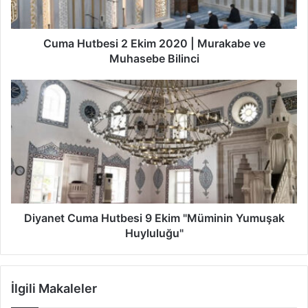
b
e
s
Cuma Hutbesi 2 Ekim 2020 | Murakabe ve
i
Muhasebe Bilinci
2
E
D
k
i
i
y
m
a
2
n
0
e
2
t
0
C
|
u
M
m
Diyanet Cuma Hutbesi 9 Ekim "Müminin Yumuşak
u
a
Huyluluğu"
r
H
a
u
k
t
İlgili Makaleler
a
b
b
e