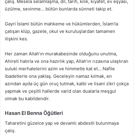
çalış. Mesela selamlaşma, dil, tarih, kılık, kıyafet, ev eşyası,
üzülme, sevinme… bütün bunlarda sünneti takip et.
Gayri İslami bütün mahkeme ve hükümlerden, İslam’la
çatışan klüp, gazete, okul ve kuruluşlardan tamamen
ilişkini kes.
Her zaman Allah’ın murakabesinde olduğunu unutma,
Ahireti hatırla ve ona hazırlık yap, Allah’ın rızasına ulaştıran
suluki merhalelerini azim ve himmetle kat et… Nafile
ibadetlerle ona yaklaş. Geceleyin namaz kılmak, en
azından ayda üç gün oruç tutmak, kalbi ve lisani zikri çokça
yapmak ve çeşitli hallerde varid olan dualarla meşgul
olmak bu kabildendir.
Hasan El Benna Öğütleri
Taharetini güzelce yap ve devamlı abdestli bulunmaya
çalış.