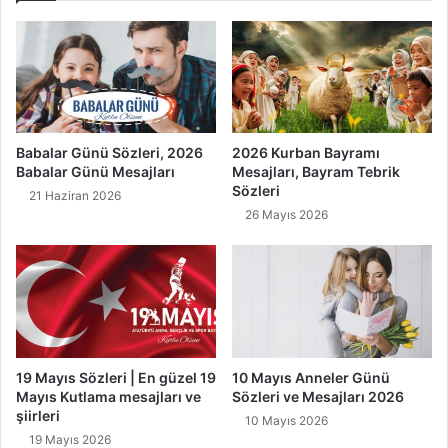
e
s
v
i
e
9
M
E
u
k
h
i
a
m
Babalar Günü Sözleri, 2026
2026 Kurban Bayramı
s
"
Babalar Günü Mesajları
Mesajları, Bayram Tebrik
e
M
Sözleri
21 Haziran 2026
b
ü
26 Mayıs 2026
e
m
B
i
i
n
l
i
i
n
n
Y
c
u
i
m
19 Mayıs Sözleri | En güzel 19
10 Mayıs Anneler Günü
u
Mayıs Kutlama mesajları ve
Sözleri ve Mesajları 2026
ş
şiirleri
10 Mayıs 2026
a
19 Mayıs 2026