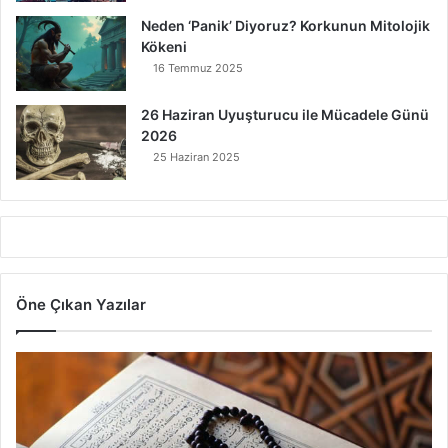
Neden ‘Panik’ Diyoruz? Korkunun Mitolojik
Kökeni
16 Temmuz 2025
26 Haziran Uyuşturucu ile Mücadele Günü
2026
25 Haziran 2025
Öne Çıkan Yazılar
7
A
y
e
t