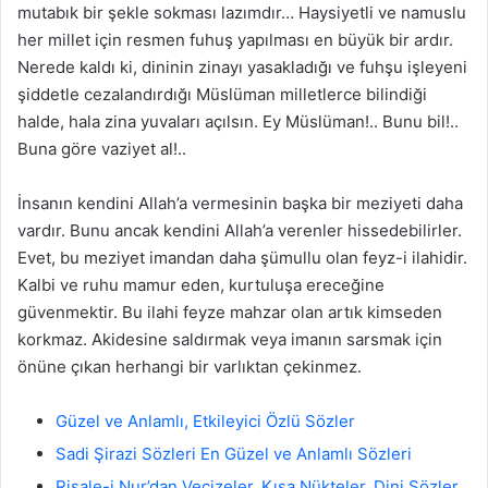
mutabık bir şekle sokması lazımdır… Haysiyetli ve namuslu
her millet için resmen fuhuş yapılması en büyük bir ardır.
Nerede kaldı ki, dininin zinayı yasakladığı ve fuhşu işleyeni
şiddetle cezalandırdığı Müslüman milletlerce bilindiği
halde, hala zina yuvaları açılsın. Ey Müslüman!.. Bunu bil!..
Buna göre vaziyet al!..
İnsanın kendini Allah’a vermesinin başka bir meziyeti daha
vardır. Bunu ancak kendini Allah’a verenler hissedebilirler.
Evet, bu meziyet imandan daha şümullu olan feyz-i ilahidir.
Kalbi ve ruhu mamur eden, kurtuluşa ereceğine
güvenmektir. Bu ilahi feyze mahzar olan artık kimseden
korkmaz. Akidesine saldırmak veya imanın sarsmak için
önüne çıkan herhangi bir varlıktan çekinmez.
Güzel ve Anlamlı, Etkileyici Özlü Sözler
Sadi Şirazi Sözleri En Güzel ve Anlamlı Sözleri
Risale-i Nur’dan Vecizeler, Kısa Nükteler, Dini Sözler