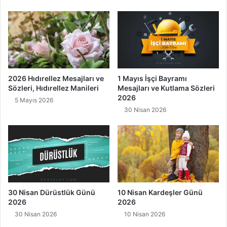
k
H
u
y
l
u
l
u
2026 Hıdırellez Mesajları ve
1 Mayıs İşçi Bayramı
Sözleri, Hıdırellez Manileri
Mesajları ve Kutlama Sözleri
ğ
2026
u
5 Mayıs 2026
"
30 Nisan 2026
30 Nisan Dürüstlük Günü
10 Nisan Kardeşler Günü
2026
2026
30 Nisan 2026
10 Nisan 2026