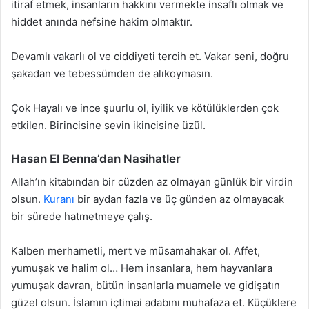
itiraf etmek, insanların hakkını vermekte insaflı olmak ve
hiddet anında nefsine hakim olmaktır.
Devamlı vakarlı ol ve ciddiyeti tercih et. Vakar seni, doğru
şakadan ve tebessümden de alıkoymasın.
Çok Hayalı ve ince şuurlu ol, iyilik ve kötülüklerden çok
etkilen. Birincisine sevin ikincisine üzül.
Hasan El Benna’dan Nasihatler
Allah’ın kitabından bir cüzden az olmayan günlük bir virdin
olsun.
Kuranı
bir aydan fazla ve üç günden az olmayacak
bir sürede hatmetmeye çalış.
Kalben merhametli, mert ve müsamahakar ol. Affet,
yumuşak ve halim ol… Hem insanlara, hem hayvanlara
yumuşak davran, bütün insanlarla muamele ve gidişatın
güzel olsun. İslamın içtimai adabını muhafaza et. Küçüklere