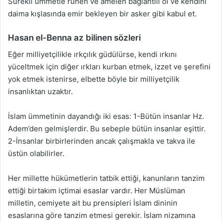
Sürekli ümmetle ruhen ve amelen bağlantılı ol ve kendini
daima kışlasında emir bekleyen bir asker gibi kabul et.
Hasan el-Benna az bilinen sözleri
Eğer milliyetçilikle ırkçılık güdülürse, kendi ırkını
yüceltmek için diğer ırkları kurban etmek, izzet ve şerefini
yok etmek istenirse, elbette böyle bir milliyetçilik
insanlıktan uzaktır.
İslam ümmetinin dayandığı iki esas: 1-Bütün insanlar Hz.
Adem’den gelmişlerdir. Bu sebeple bütün insanlar eşittir.
2-İnsanlar birbirlerinden ancak çalışmakla ve takva ile
üstün olabilirler.
Her millette hükümetlerin tatbik ettiği, kanunların tanzim
ettiği birtakım içtimai esaslar vardır. Her Müslüman
milletin, cemiyete ait bu prensipleri İslam dininin
esaslarına göre tanzim etmesi gerekir. İslam nizamına