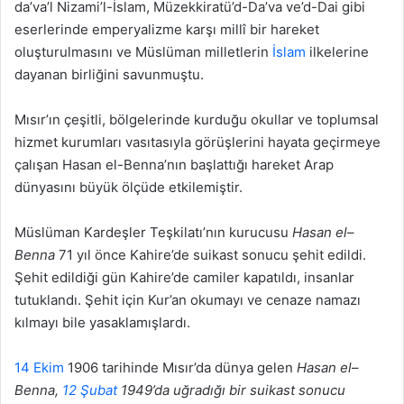
da’va’l Nizami’l-İslam, Müzekkiratü’d-Da’va ve’d-Dai gibi
eserlerinde emperyalizme karşı millî bir hareket
oluşturulmasını ve Müslüman milletlerin
İslam
ilkelerine
dayanan birliğini savunmuştu.
Mısır’ın çeşitli, bölgelerinde kurduğu okullar ve toplumsal
hizmet kurumları vasıtasıyla görüşlerini hayata geçirmeye
çalışan Hasan el-Benna’nın başlattığı hareket Arap
dünyasını büyük ölçüde etkilemiştir.
Müslüman Kardeşler Teşkilatı’nın kurucusu
Hasan el
–
Benna
71 yıl önce Kahire’de suikast sonucu şehit edildi.
Şehit edildiği gün Kahire’de camiler kapatıldı, insanlar
tutuklandı. Şehit için Kur’an okumayı ve cenaze namazı
kılmayı bile yasaklamışlardı.
14 Ekim
1906 tarihinde Mısır’da dünya gelen
Hasan el
–
Benna,
12 Şubat
1949’da uğradığı bir suikast sonucu