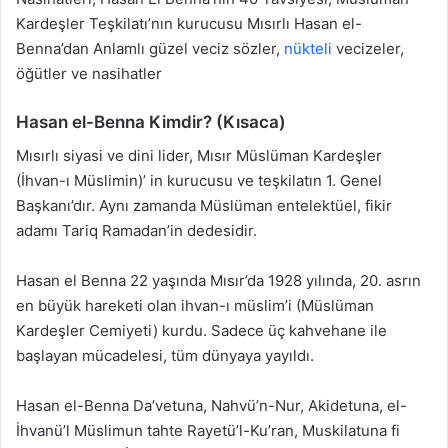
Kardeşler Teşkilatı’nın kurucusu Mısırlı Hasan el-
Benna’dan Anlamlı güzel veciz sözler,
nükteli
vecizeler,
öğütler ve nasihatler
Hasan el-Benna Kimdir? (Kısaca)
Mısırlı siyasi ve dini lider, Mısır Müslüman Kardeşler
(İhvan-ı Müslimin)’ in kurucusu ve teşkilatın 1. Genel
Başkanı’dır. Aynı zamanda Müslüman entelektüel, fikir
adamı Tariq Ramadan’in dedesidir.
Hasan el Benna 22 yaşında Mısır’da 1928 yılında, 20. asrın
en büyük hareketi olan ihvan-ı müslim’i (Müslüman
Kardeşler Cemiyeti) kurdu. Sadece üç kahvehane ile
başlayan mücadelesi, tüm dünyaya yayıldı.
Hasan el-Benna Da’vetuna, Nahvü’n-Nur, Akidetuna, el-
İhvanü’l Müslimun tahte Rayetü’l-Ku’ran, Muskilatuna fi