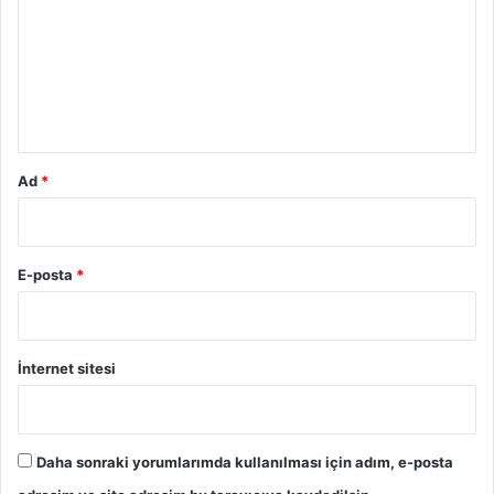
r
u
m
*
Ad
*
E-posta
*
İnternet sitesi
Daha sonraki yorumlarımda kullanılması için adım, e-posta