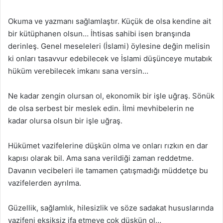
Okuma ve yazmanı sağlamlaştır. Küçük de olsa kendine ait
bir kütüphanen olsun… İhtisas sahibi isen branşında
derinleş. Genel meseleleri (İslami) öylesine değin melisin
ki onları tasavvur edebilecek ve İslami düşünceye mutabık
hüküm verebilecek imkanı sana versin…
Ne kadar zengin olursan ol, ekonomik bir işle uğraş. Sönük
de olsa serbest bir meslek edin. İlmi mevhibelerin ne
kadar olursa olsun bir işle uğraş.
Hükümet vazifelerine düşkün olma ve onları rızkın en dar
kapısı olarak bil. Ama sana verildiği zaman reddetme.
Davanın vecibeleri ile tamamen çatışmadığı müddetçe bu
vazifelerden ayrılma.
Güzellik, sağlamlık, hilesizlik ve söze sadakat hususlarında
vazifeni eksiksiz ifa etmeye çok düşkün ol…