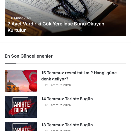
V
a
r
6 Şubat 2021
7 Ayet Vardır ki Gök Yere İnse Bunu Okuyan
d
Kurtulur
ı
r
k
i
G
En Son Güncellenenler
ö
k
15 Temmuz resmi tatil mi? Hangi güne
Y
denk geliyor?
e
r
13 Temmuz 2026
e
İ
14 Temmuz Tarihte Bugün
n
13 Temmuz 2026
s
e
B
13 Temmuz Tarihte Bugün
u
13 Temmuz 2026