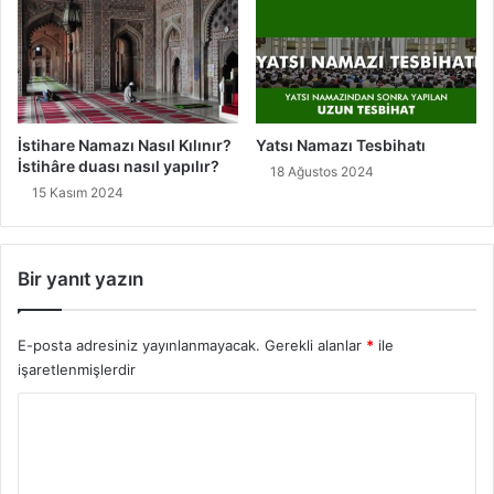
İstihare Namazı Nasıl Kılınır?
Yatsı Namazı Tesbihatı
İstihâre duası nasıl yapılır?
18 Ağustos 2024
15 Kasım 2024
Bir yanıt yazın
E-posta adresiniz yayınlanmayacak.
Gerekli alanlar
*
ile
işaretlenmişlerdir
Y
o
r