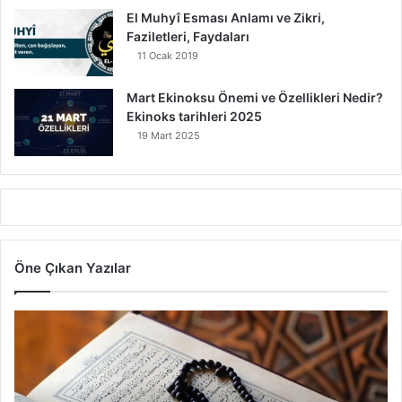
El Muhyî Esması Anlamı ve Zikri,
Faziletleri, Faydaları
11 Ocak 2019
Mart Ekinoksu Önemi ve Özellikleri Nedir?
Ekinoks tarihleri 2025
19 Mart 2025
Öne Çıkan Yazılar
7
A
y
e
t