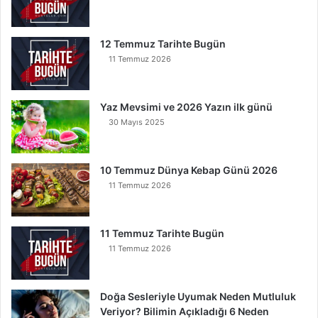
n
u
O
12 Temmuz Tarihte Bugün
k
11 Temmuz 2026
u
y
a
Yaz Mevsimi ve 2026 Yazın ilk günü
n
30 Mayıs 2025
K
u
r
t
10 Temmuz Dünya Kebap Günü 2026
u
11 Temmuz 2026
l
u
r
11 Temmuz Tarihte Bugün
11 Temmuz 2026
Doğa Sesleriyle Uyumak Neden Mutluluk
Veriyor? Bilimin Açıkladığı 6 Neden