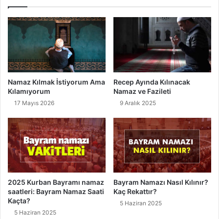
i
l
p
K
v
ı
e
l
N
ı
a
n
f
ı
i
r
Namaz Kılmak İstiyorum Ama
Recep Ayında Kılınacak
l
,
Kılamıyorum
Namaz ve Fazileti
e
K
17 Mayıs 2026
9 Aralık 2025
N
a
a
ç
m
R
a
e
z
k
ı
a
K
t
ı
t
2025 Kurban Bayramı namaz
Bayram Namazı Nasıl Kılınır?
l
ı
saatleri: Bayram Namaz Saati
Kaç Rekattır?
ı
r
Kaçta?
5 Haziran 2025
ş
?
5 Haziran 2025
ı