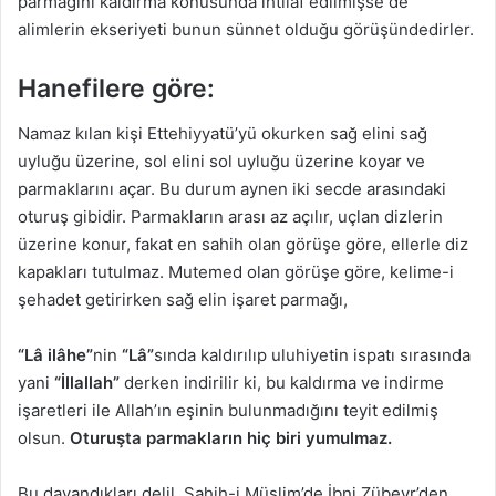
parmağını kaldırma konusunda ihtilaf edilmişse de
alimlerin ekseriyeti bunun sünnet olduğu görüşündedirler.
Hanefilere göre
:
Namaz kılan kişi Ettehiyyatü’yü okurken sağ elini sağ
uyluğu üzerine, sol elini sol uyluğu üzerine koyar ve
parmaklarını açar. Bu durum aynen iki secde arasındaki
oturuş gibidir. Parmakların arası az açılır, uçlan dizlerin
üzerine konur, fakat en sahih olan görüşe göre, ellerle diz
kapakları tutulmaz. Mutemed olan görüşe göre, kelime-i
şehadet getirirken sağ elin işaret parmağı,
“Lâ ilâhe”
nin
“Lâ”
sında kaldırılıp uluhiyetin ispatı sırasında
yani
“İllallah”
derken indirilir ki, bu kaldırma ve indirme
işaretleri ile Allah’ın eşinin bulunmadığını teyit edilmiş
olsun.
Oturuşta parmakların hiç biri yumulmaz.
Bu dayandıkları delil, Sahih-i Müslim’de İbni Zübeyr’den