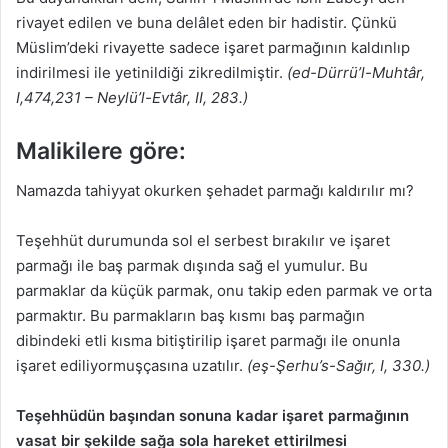
rivayet edilen ve buna delâlet eden bir hadistir. Çünkü
Müslim’deki rivayette sadece işaret parmağının kaldınlıp
indirilmesi ile yetinildiği zikredilmiştir.
(ed-Dürrü’l-Muhtâr,
I,474,231 – Neylü’l-Evtâr, II, 283.)
Malikilere göre:
Namazda tahiyyat okurken şehadet parmağı kaldırılır mı?
Teşehhüt durumunda sol el serbest bırakılır ve işaret
parmağı ile baş parmak dışında sağ el yumulur. Bu
parmaklar da küçük parmak, onu takip eden parmak ve orta
parmaktır. Bu parmakların baş kısmı baş parmağın
dibindeki etli kısma bitiştirilip işaret parmağı ile onunla
işaret ediliyormuşçasına uzatılır.
(eş-Şerhu’s-Sağır, I, 330.)
Teşehhüdün başından sonuna kadar işaret parmağının
vasat bir şekilde sağa sola hareket ettirilmesi