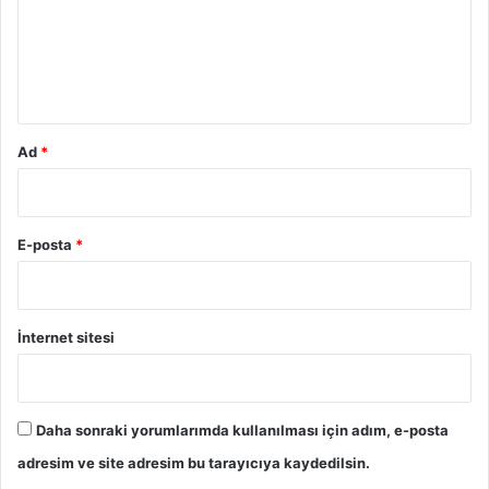
u
m
*
Ad
*
E-posta
*
İnternet sitesi
Daha sonraki yorumlarımda kullanılması için adım, e-posta
adresim ve site adresim bu tarayıcıya kaydedilsin.