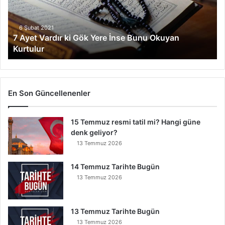
V
a
r
6 Şubat 2021
7 Ayet Vardır ki Gök Yere İnse Bunu Okuyan
d
Kurtulur
ı
r
k
i
G
En Son Güncellenenler
ö
k
15 Temmuz resmi tatil mi? Hangi güne
Y
denk geliyor?
e
r
13 Temmuz 2026
e
İ
14 Temmuz Tarihte Bugün
n
13 Temmuz 2026
s
e
B
13 Temmuz Tarihte Bugün
u
13 Temmuz 2026