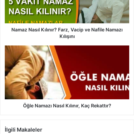
N
a
s
ı
l
Namaz Nasıl Kılınır? Farz, Vacip ve Nafile Namazı
K
Kılışını
ı
l
Ö
ı
ğ
n
l
ı
e
r
N
?
a
F
m
a
a
r
z
z
ı
Öğle Namazı Nasıl Kılınır, Kaç Rekattır?
,
N
V
a
a
s
İlgili Makaleler
c
ı