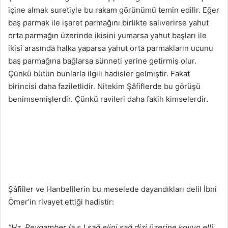
içine almak suretiyle bu rakam görünümü temin edilir. Eğer
baş parmak ile işaret parmağını birlikte salıverirse yahut
orta parmağın üzerinde ikisini yumarsa yahut başları ile
ikisi arasında halka yaparsa yahut orta parmakların ucunu
baş parmağına bağlarsa sünneti yerine getirmiş olur.
Çünkü bütün bunlarla ilgili hadisler gelmiştir. Fakat
birincisi daha faziletlidir. Nitekim Şâfiflerde bu görüşü
benimsemişlerdir. Çünkü ravileri daha fakih kimselerdir.
Şâfiiler ve Hanbelilerin bu meselede dayandıkları delil İbni
Ömer’in rivayet ettiği hadistir:
“Hz. Peygamber (a.s.) sağ elini sağ dizi üzerine koyup elli