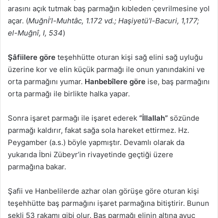
arasını açık tutmak baş parmağın kıbleden çevrilmesine yol
açar. (
Muğnİ’l-Muhtâc, 1.172 vd.; Haşiyetü’l-Bacuri, 1,177;
el-Muğnî, I, 534
)
Şâfiilere göre
teşehhütte oturan kişi sağ elini sağ uyluğu
üzerine kor ve elin küçük parmağı ile onun yanındakini ve
orta parmağını yumar.
Hanbebîlere göre
ise, baş parmağını
orta parmağı ile birlikte halka yapar.
Sonra işaret parmağı ile işaret ederek
“İllallah”
sözünde
parmağı kaldırır, fakat sağa sola hareket ettirmez. Hz.
Peygamber (a.s.) böyle yapmıştır. Devamlı olarak da
yukarıda İbni Zübeyr’in rivayetinde geçtiği üzere
parmağına bakar.
Şafii ve Hanbelilerde azhar olan görüşe göre oturan kişi
teşehhütte baş parmağını işaret parmağına bitiştirir. Bunun
şekli 53 rakamı gibi olur. Baş parmağı elinin altına avuç