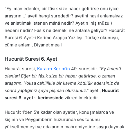
“Ey İman edenler, bir fâsık size haber getirirse onu iyice
araştırın…” ayeti hangi surededir? ayetini nasıl anlamalıyız
ve anlatılmak istenen mânâ nedir? Ayetin iniş (nüzul)
nedeni nedir? Fasık ne demek, ne anlama geliyor? Hucurât
Suresi 6. Ayet-i Kerime Arapça Yazılışı, Türkçe okunuşu,
cümle anlamı, Diyanet meali
Hucurât Suresi 6. Ayet
Hucurât suresi,
Kuran-ı Kerim’in
49. suresidir.
“Ey âmenû
olanlar! Eğer bir fâsık size bir haber getirirse, o zaman
araştırın. Yoksa cahillikle bir kavme kötülük edersiniz de
sonra yaptığınız şeye pişman olursunuz.”
ayeti,
Hucurât
suresi 6. ayet-i kerimesinde
zikredilmektedir.
Hucurât 1’den 5’e kadar olan ayetler, konuşmalarda ve
kişinin ve Peygamberin huzurunda ses tonunu
yükseltmemeyi ve odalarının mahremiyetine saygı duymak