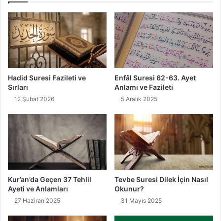
b
t
a
b
d
e
e
s
t
i
i
"
T
H
Hadid Suresi Fazileti ve
Enfâl Suresi 62-63. Ayet
e
a
Sırları
Anlamı ve Fazileti
f
y
12 Şubat 2026
5 Aralık 2025
e
v
k
a
k
n
ü
l
r
a
"
r
a
M
Kur’an’da Geçen 37 Tehlil
Tevbe Suresi Dilek İçin Nasıl
e
Ayeti ve Anlamları
Okunur?
r
27 Haziran 2025
31 Mayıs 2025
h
a