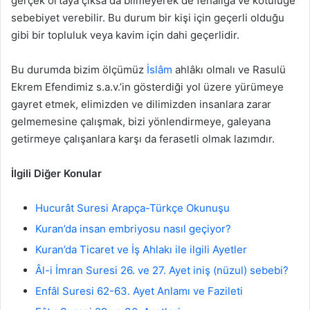
gerçek ortaya çıksa da bilmeyerek de fenalığa ve kötülüğe
sebebiyet verebilir. Bu durum bir kişi için geçerli olduğu
gibi bir topluluk veya kavim için dahi geçerlidir.
Bu durumda bizim ölçümüz
İslâm
ahlâkı olmalı ve Rasulü
Ekrem Efendimiz s.a.v.’in gösterdiği yol üzere yürümeye
gayret etmek, elimizden ve dilimizden insanlara zarar
gelmemesine çalışmak, bizi yönlendirmeye, galeyana
getirmeye çalışanlara karşı da ferasetli olmak lazımdır.
İlgili Diğer Konular
Hucurât Suresi Arapça-Türkçe Okunuşu
Kuran’da insan embriyosu nasıl geçiyor?
Kuran’da Ticaret ve İş Ahlakı ile ilgili Ayetler
Âl-i İmran Suresi 26. ve 27. Ayet iniş (nüzul) sebebi?
Enfâl Suresi 62-63. Ayet Anlamı ve Fazileti