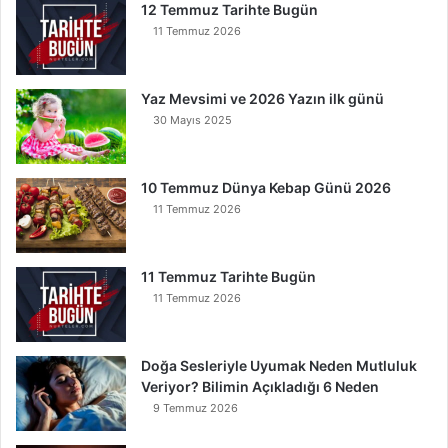
12 Temmuz Tarihte Bugün
k
11 Temmuz 2026
u
y
a
Yaz Mevsimi ve 2026 Yazın ilk günü
n
30 Mayıs 2025
K
u
r
t
10 Temmuz Dünya Kebap Günü 2026
u
11 Temmuz 2026
l
u
r
11 Temmuz Tarihte Bugün
11 Temmuz 2026
Doğa Sesleriyle Uyumak Neden Mutluluk
Veriyor? Bilimin Açıkladığı 6 Neden
9 Temmuz 2026