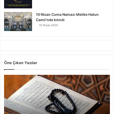
10 Nisan Cuma Namazı Melike Hatun
Camii’nde kılındı
10 Nisan 2020
Öne Çıkan Yazılar
7
A
y
e
t
V
a