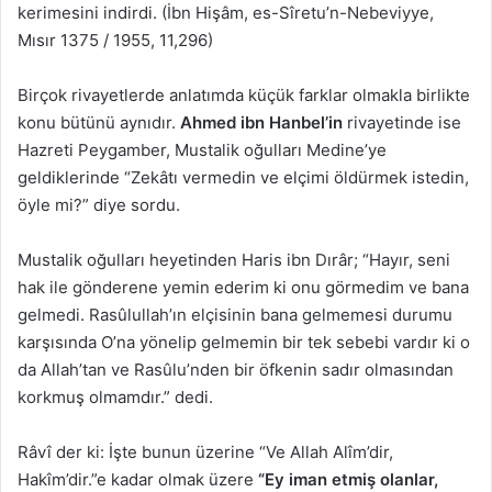
kerimesini indirdi. (İbn Hişâm, es-Sîretu’n-Nebeviyye,
Mısır 1375 / 1955, 11,296)
Birçok rivayetlerde anlatımda küçük farklar olmakla birlikte
konu bütünü aynıdır.
Ahmed ibn Hanbel’in
rivayetinde ise
Hazreti Peygamber, Mustalik oğulları Medine’ye
geldiklerinde “Zekâtı vermedin ve elçimi öldürmek istedin,
öyle mi?” diye sordu.
Mustalik oğulları heyetinden Haris ibn Dırâr; “Hayır, seni
hak ile gönderene yemin ederim ki onu görmedim ve bana
gelmedi. Rasûlullah’ın elçisinin bana gelmemesi durumu
karşısında O’na yönelip gelmemin bir tek sebebi vardır ki o
da Allah’tan ve Rasûlu’nden bir öfkenin sadır olmasından
korkmuş olmamdır.” dedi.
Râvî der ki: İşte bunun üzerine “Ve Allah Alîm’dir,
Hakîm’dir.”e kadar olmak üzere
“Ey iman etmiş olanlar,