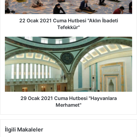
2
0
2
1
22 Ocak 2021 Cuma Hutbesi "Aklın İbadeti
C
Tefekkür"
u
m
2
a
9
H
O
u
c
t
a
b
k
e
2
s
0
i
2
"
1
29 Ocak 2021 Cuma Hutbesi "Hayvanlara
A
C
Merhamet"
k
u
l
m
ı
a
İlgili Makaleler
n
H
İ
u