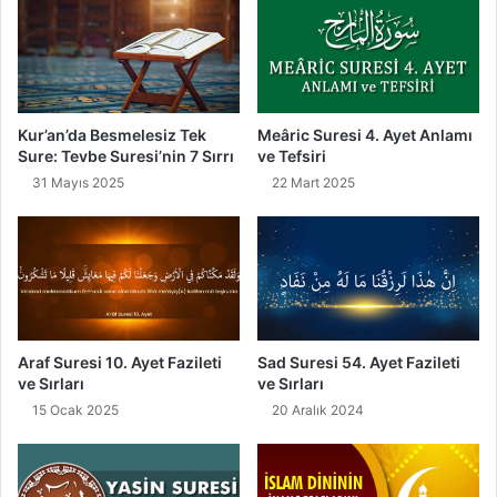
m
e
t
"
Kur’an’da Besmelesiz Tek
Meâric Suresi 4. Ayet Anlamı
Sure: Tevbe Suresi’nin 7 Sırrı
ve Tefsiri
31 Mayıs 2025
22 Mart 2025
Araf Suresi 10. Ayet Fazileti
Sad Suresi 54. Ayet Fazileti
ve Sırları
ve Sırları
15 Ocak 2025
20 Aralık 2024