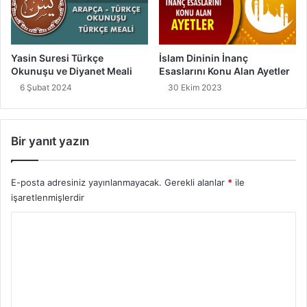
İslam Dininin İnanç
Yasin Suresi Türkçe
Esaslarını Konu Alan Ayetler
Okunuşu ve Diyanet Meali
30 Ekim 2023
6 Şubat 2024
Bir yanıt yazın
E-posta adresiniz yayınlanmayacak.
Gerekli alanlar
*
ile
işaretlenmişlerdir
Y
o
r
u
m