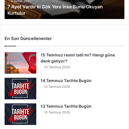
r
6 Şubat 2021
7 Ayet Vardır ki Gök Yere İnse Bunu Okuyan
d
Kurtulur
ı
r
k
i
G
En Son Güncellenenler
ö
k
15 Temmuz resmi tatil mi? Hangi güne
Y
denk geliyor?
e
r
13 Temmuz 2026
e
İ
14 Temmuz Tarihte Bugün
n
13 Temmuz 2026
s
e
B
13 Temmuz Tarihte Bugün
u
13 Temmuz 2026
n
u
O