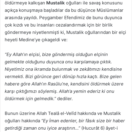
öldürmeye kalkışan
Mustalik
oğulları ile savaş konusunu
açıkça konuşmaya başladılar da bu düşünce Müslümanlar
arasında yayıldı. Peygamber Efendimiz de bunu duyunca
çok kızdı ve bu insanları cezalandırmak için bir birlik
göndermeye niyetlenmişti ki, Mustalik oğullarından bir elçi
heyeti Medine’ye çıkageldi ve:
“Ey Allah’ın elçisi, bize göndermiş olduğun elçinin
gelmekte olduğunu duyunca onu karşılamaya çıktık.
Niyetimiz ona ikramda bulunmak ve zekâtımızı kendisine
vermekti. Bizi görünce geri dönüp hızla kaçtı. Bize gelen
habere göre Allah’ın Rasûlu’ne, kendisini öldürmek üzere
karşı çıktığımızı söylemiş. Allah’a yemin ederiz ki onu
öldürmek için gelmedik.”
dediler.
Bunun üzerine Allah Tealâ el-Velîd hakkında ve Mustalik
oğulları hakkında
“Ey İman edenler, bir fâsık size bir haber
getirdiği zaman onu iyice araştırın…”
(Hucurât 6) âyet-i