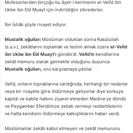
Mufessirlerden birçoğu bu âyet-i kerimenin el-Velîd ibn
Ukbe ibn Ebî Muayt için indirildiğini zikrederler.
İbn İshâk şöyle rivayet ediyor:
Mustalik oğulları
Müslüman olduktan sonra Rasûlullah
(s.a.v.), zekâtlarını toplamak ve teslim almak üzere
el-Velîd
ibn Ukbe ibn Ebî Muayt’ı
gönderdi.
Velîd’in
kendilerine
zekât memuru olarak gelmekte olduğunu duyunca
Mustalik oğulları,
onu karşılamaya çıktılar.
Velîd, onların topraklarına vardığında, herhangi bir nedenle
veya bir rivayete göre öldürmeye geliyorlar diye korkuya
kapıldı ve kabile halkını ziyaret etmeden Medine’ye döndü
ve Peygamber Efendimize zekatı vermeyi reddettiklerini
ve hatta kendisini öldürmeye kalkıştıklarını haber verdi.
Müslümanlar zekâtı kabul etmeyen ve zekât memurunu