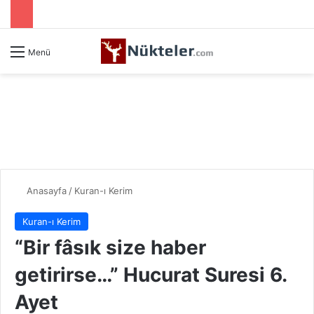
Menü
Anasayfa
/
Kuran-ı Kerim
Kuran-ı Kerim
“Bir fâsık size haber
getirirse…” Hucurat Suresi 6.
Ayet