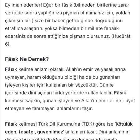
Ey iman edenler! Eğer bir fâsık (bilmeden birilerine zarar
verip de sonra yaptığınıza pişman olmamanız için, yoldan
çıkmışın biri) size bir haber getirdiğinde doğruluğunu
etraflıca araştırın. yoksa bilmeden bir millete fenalık
edersiniz de sonra ettiğinize pişman olursunuz. (Hucûrât
6).
Fâsık
Ne Demek?
Fâsık
kelime anlamı olarak, Allah’ın emir ve yasaklarına
uymayan, haram olduğunu bildiği halde bu günahları
işleyen kişiler için kullanılan bir sözcüktür. Cümle
içerisinde dini açıdan farklı yerlerde kullanılabilir.
Fâsık
kelimesi ‘sapkın, günah işleyen ve Allah’ın emirlerine riayet
etmeyen ve tanımayan’ anlamlarını taşır.
Fâsık
kelimesi Türk Dil Kurumu’na (TDK) göre ise
‘Kötülük
eden, fesatçı, güvenilmez’
anlamları taşır. Dini anlamının
dışında bu şekilde de Müslüman dünyasında cümle