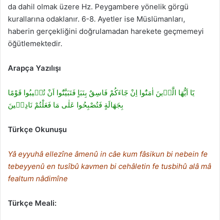
da dahil olmak üzere Hz. Peygambere yönelik görgü
kurallarına odaklanır. 6-8. Ayetler ise Müslümanları,
haberin gerçekliğini doğrulamadan harekete geçmemeyi
öğütlemektedir.
Arapça Yazılışı
يَٓا اَيُّهَا الَّذ۪ينَ اٰمَنُٓوا اِنْ جَٓاءَكُمْ فَاسِقٌ بِنَبَاٍ فَتَبَيَّنُٓوا اَنْ تُص۪يبُوا قَوْمًا
بِجَهَالَةٍ فَتُصْبِحُوا عَلٰى مَا فَعَلْتُمْ نَادِم۪ينَ
Türkçe Okunuşu
Yâ eyyuhâ ellezîne âmenû in câe kum fâsikun bi nebein fe
tebeyyenû en tusîbû kavmen bi cehâletin fe tusbihû alâ mâ
fealtum nâdimîne
Türkçe Meali: