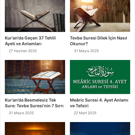
m
ı
a
n
z
a
ı
b
k
i
ı
l
Kur’an’da Geçen 37 Tehlil
Tevbe Suresi Dilek İçin Nasıl
l
e
Ayeti ve Anlamları
Okunur?
ı
c
27 Haziran 2025
31 Mayıs 2025
n
e
d
k
ı
ö
n
l
e
m
l
Kur’an’da Besmelesiz Tek
Meâric Suresi 4. Ayet Anlamı
e
Sure: Tevbe Suresi’nin 7 Sırrı
ve Tefsiri
r
31 Mayıs 2025
22 Mart 2025