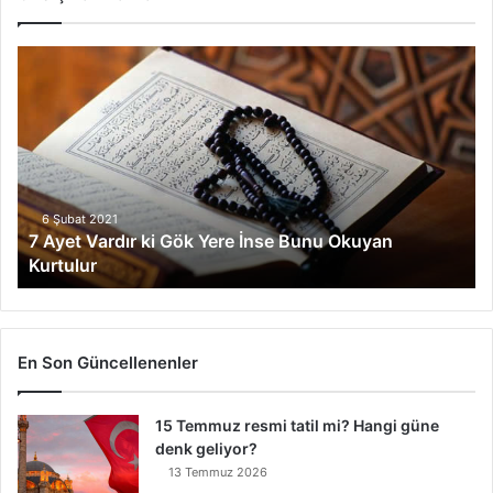
7
A
y
e
t
V
a
r
6 Şubat 2021
7 Ayet Vardır ki Gök Yere İnse Bunu Okuyan
d
Kurtulur
ı
r
k
i
G
En Son Güncellenenler
ö
k
15 Temmuz resmi tatil mi? Hangi güne
Y
denk geliyor?
e
r
13 Temmuz 2026