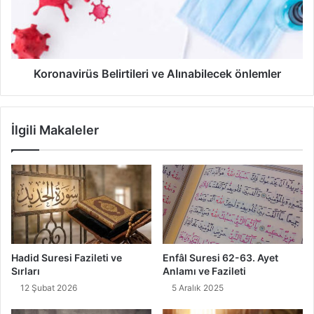
i
a
l
v
l
i
e
r
t
ü
Koronavirüs Belirtileri ve Alınabilecek önlemler
C
s
a
B
m
e
İlgili Makaleler
i
l
s
i
i
r
'
t
n
i
d
l
e
e
c
r
u
i
Hadid Suresi Fazileti ve
Enfâl Suresi 62-63. Ayet
m
v
Sırları
Anlamı ve Fazileti
a
e
12 Şubat 2026
5 Aralık 2025
n
A
a
l