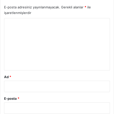
E-posta adresiniz yayınlanmayacak.
Gerekli alanlar
*
ile
işaretlenmişlerdir
Y
o
r
u
m
*
Ad
*
E-posta
*