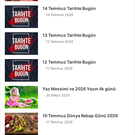
e
İ
14 Temmuz Tarihte Bugün
n
13 Temmuz 2026
s
e
B
13 Temmuz Tarihte Bugün
u
13 Temmuz 2026
n
u
O
12 Temmuz Tarihte Bugün
k
11 Temmuz 2026
u
y
a
Yaz Mevsimi ve 2026 Yazın ilk günü
n
30 Mayıs 2025
K
u
r
t
10 Temmuz Dünya Kebap Günü 2026
u
11 Temmuz 2026
l
u