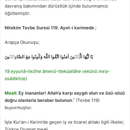
davranış bakımından dürüstlük içinde bulunmamızı
öğütlemiştir.
Nitekim Tevbe Suresi 119. Ayet-i kerimede ;
Arapça Okunuşu;
يَٓا اَيُّهَا الَّذ۪ينَ اٰمَنُوا اتَّقُوا اللّٰهَ وَكُونُوا مَعَ الصَّادِق۪ينَ
Yâ eyyuhâ-lleżîne âmenû-ttekûallâhe vekûnû me’a-
ssâdikîn(e)
Meali:
Ey inananlar! Allah’a karşı saygılı olun ve özü-sözü
doğru olanlarla beraber bulunun.
” (Tevbe 119)
buyurmuştur.
İşte Kur’an-ı Kerim’de geçen iş ve ticaret ahlakı ilgili ilkeler,
Türkçe Diyanet meali