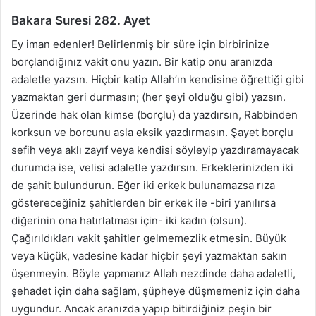
Bakara Suresi 282. Ayet
Ey iman edenler! Belirlenmiş bir süre için birbirinize
borçlandığınız vakit onu yazın. Bir katip onu aranızda
adaletle yazsın. Hiçbir katip Allah’ın kendisine öğrettiği gibi
yazmaktan geri durmasın; (her şeyi olduğu gibi) yazsın.
Üzerinde hak olan kimse (borçlu) da yazdırsın, Rabbinden
korksun ve borcunu asla eksik yazdırmasın. Şayet borçlu
sefih veya aklı zayıf veya kendisi söyleyip yazdıramayacak
durumda ise, velisi adaletle yazdırsın. Erkeklerinizden iki
de şahit bulundurun. Eğer iki erkek bulunamazsa rıza
göstereceğiniz şahitlerden bir erkek ile -biri yanılırsa
diğerinin ona hatırlatması için- iki kadın (olsun).
Çağırıldıkları vakit şahitler gelmemezlik etmesin. Büyük
veya küçük, vadesine kadar hiçbir şeyi yazmaktan sakın
üşenmeyin. Böyle yapmanız Allah nezdinde daha adaletli,
şehadet için daha sağlam, şüpheye düşmemeniz için daha
uygundur. Ancak aranızda yapıp bitirdiğiniz peşin bir