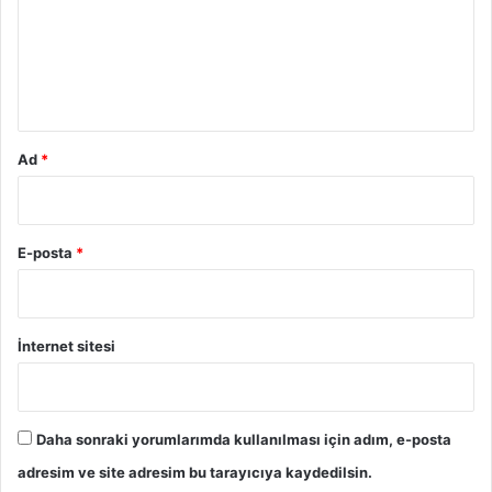
u
m
*
Ad
*
E-posta
*
İnternet sitesi
Daha sonraki yorumlarımda kullanılması için adım, e-posta
adresim ve site adresim bu tarayıcıya kaydedilsin.