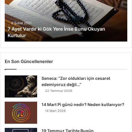
t
V
a
r
6 Şubat 2021
7 Ayet Vardır ki Gök Yere İnse Bunu Okuyan
d
Kurtulur
ı
r
k
i
G
En Son Güncellenenler
ö
k
Seneca: “Zor oldukları için cesaret
Y
edemiyoruz değil…”
e
r
22 Temmuz 2026
e
İ
14 Mart Pi günü nedir? Neden kutlanıyor?
n
14 Mart 2026
s
e
B
19 Temmuz Tarihte Bugün