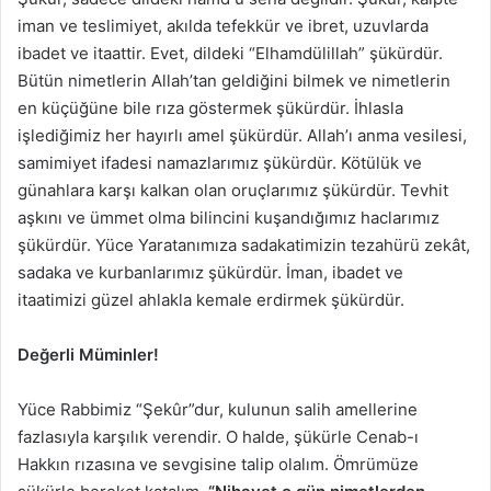
iman ve teslimiyet, akılda tefekkür ve ibret, uzuvlarda
ibadet ve itaattir. Evet, dildeki “Elhamdülillah” şükürdür.
Bütün nimetlerin Allah’tan geldiğini bilmek ve nimetlerin
en küçüğüne bile rıza göstermek şükürdür. İhlasla
işlediğimiz her hayırlı amel şükürdür. Allah’ı anma vesilesi,
samimiyet ifadesi namazlarımız şükürdür. Kötülük ve
günahlara karşı kalkan olan oruçlarımız şükürdür. Tevhit
aşkını ve ümmet olma bilincini kuşandığımız haclarımız
şükürdür. Yüce Yaratanımıza sadakatimizin tezahürü zekât,
sadaka ve kurbanlarımız şükürdür. İman, ibadet ve
itaatimizi güzel ahlakla kemale erdirmek şükürdür.
Değerli Müminler!
Yüce Rabbimiz “Şekûr”dur, kulunun salih amellerine
fazlasıyla karşılık verendir. O halde, şükürle Cenab-ı
Hakkın rızasına ve sevgisine talip olalım. Ömrümüze