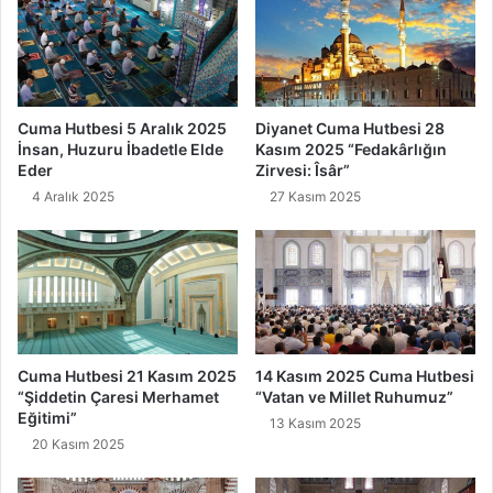
a
A
h
l
a
k
Cuma Hutbesi 5 Aralık 2025
Diyanet Cuma Hutbesi 28
İnsan, Huzuru İbadetle Elde
Kasım 2025 “Fedakârlığın
ı
Eder
Zirvesi: Îsâr”
4 Aralık 2025
27 Kasım 2025
Cuma Hutbesi 21 Kasım 2025
14 Kasım 2025 Cuma Hutbesi
“Şiddetin Çaresi Merhamet
“Vatan ve Millet Ruhumuz”
Eğitimi”
13 Kasım 2025
20 Kasım 2025