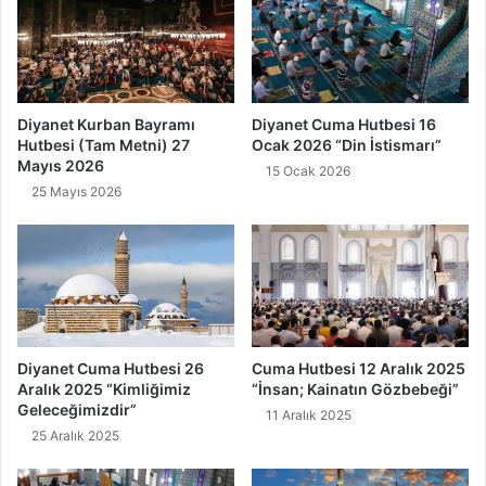
"
2
0
2
2
K
Diyanet Kurban Bayramı
Diyanet Cuma Hutbesi 16
o
Hutbesi (Tam Metni) 27
Ocak 2026 “Din İstismarı”
n
Mayıs 2026
15 Ocak 2026
u
25 Mayıs 2026
s
u
;
İ
ş
v
e
Ç
Diyanet Cuma Hutbesi 26
Cuma Hutbesi 12 Aralık 2025
a
Aralık 2025 “Kimliğimiz
“İnsan; Kainatın Gözbebeği”
l
Geleceğimizdir”
11 Aralık 2025
ı
25 Aralık 2025
ş
m