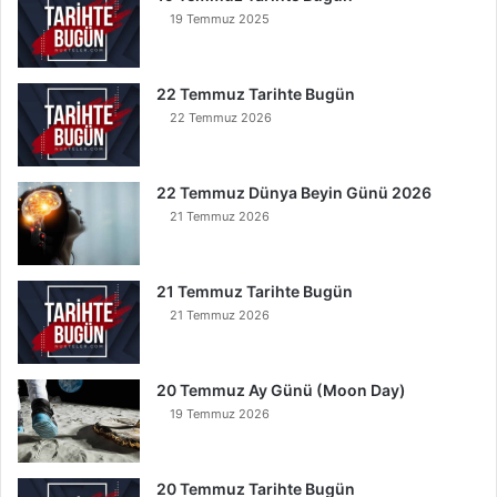
u
19 Temmuz 2025
n
u
O
22 Temmuz Tarihte Bugün
k
22 Temmuz 2026
u
y
a
22 Temmuz Dünya Beyin Günü 2026
n
21 Temmuz 2026
K
u
r
t
21 Temmuz Tarihte Bugün
u
21 Temmuz 2026
l
u
r
20 Temmuz Ay Günü (Moon Day)
19 Temmuz 2026
20 Temmuz Tarihte Bugün