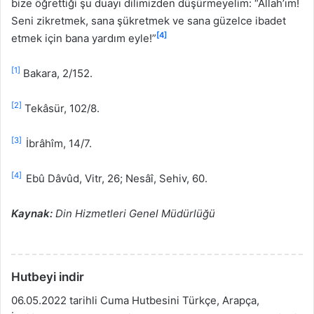
bize öğrettiği şu duayı dilimizden düşürmeyelim: “Allah’ım!
Seni zikretmek, sana şükretmek ve sana güzelce ibadet
[4]
etmek için bana yardım eyle!”
[1]
Bakara, 2/152.
[2]
Tekâsür, 102/8.
[3]
İbrâhîm, 14/7.
[4]
Ebû Dâvûd, Vitr, 26; Nesâî, Sehiv, 60.
Kaynak:
Din Hizmetleri Genel Müdürlüğü
Hutbeyi indir
06.05.2022 tarihli Cuma Hutbesini Türkçe, Arapça,