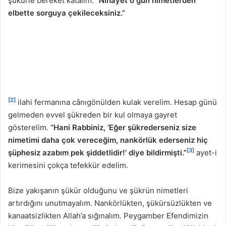
şükürle bereket katalım.
“Nihayet o gün nimetlerden
elbette sorguya çekileceksiniz.”
[2]
ilahi fermanına cânıgönülden kulak verelim. Hesap günü
gelmeden evvel şükreden bir kul olmaya gayret
gösterelim.
“Hani Rabbiniz, ‘Eğer şükrederseniz size
nimetimi daha çok vereceğim, nankörlük ederseniz hiç
[3]
şüphesiz azabım pek şiddetlidir!’ diye bildirmişti.”
ayet-i
kerimesini çokça tefekkür edelim.
Bize yakışanın şükür olduğunu ve şükrün nimetleri
artırdığını unutmayalım. Nankörlükten, şükürsüzlükten ve
kanaatsizlikten Allah’a sığınalım. Peygamber Efendimizin