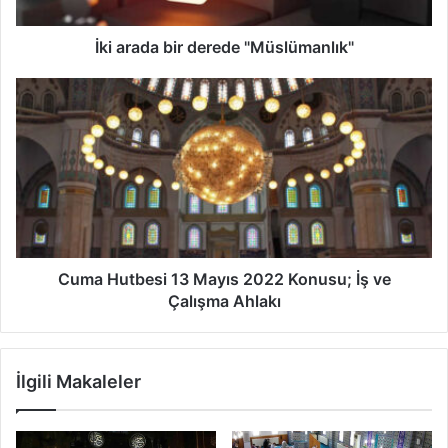
a
b
i
İki arada bir derede "Müslümanlık"
r
d
C
e
u
r
m
e
a
d
H
e
u
"
t
M
b
ü
e
s
s
Cuma Hutbesi 13 Mayıs 2022 Konusu; İş ve
l
i
Çalışma Ahlakı
ü
1
m
3
a
M
İlgili Makaleler
n
a
l
y
ı
ı
k
s