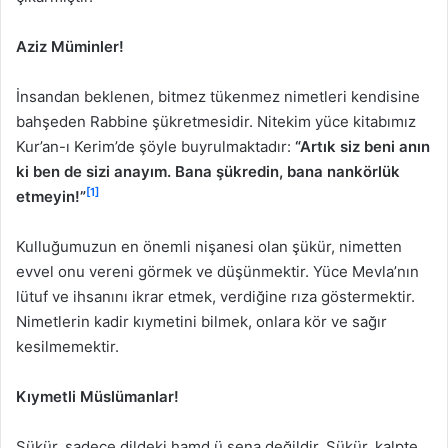
Aziz Müminler!
İnsandan beklenen, bitmez tükenmez nimetleri kendisine
bahşeden Rabbine şükretmesidir. Nitekim yüce kitabımız
Kur’an-ı Kerim’de şöyle buyrulmaktadır:
“Artık siz beni anın
ki ben de sizi anayım. Bana şükredin, bana nankörlük
[1]
etmeyin!”
Kulluğumuzun en önemli nişanesi olan şükür, nimetten
evvel onu vereni görmek ve düşünmektir. Yüce Mevla’nın
lütuf ve ihsanını ikrar etmek, verdiğine rıza göstermektir.
Nimetlerin kadir kıymetini bilmek, onlara kör ve sağır
kesilmemektir.
Kıymetli Müslümanlar!
Şükür, sadece dildeki hamd ü sena değildir. Şükür, kalpte