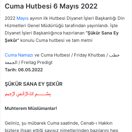
Cuma Hutbesi 6 Mayıs 2022
2022
Mayıs
ayının ilk Hutbesi Diyanet İşleri Başkanlığı Din
Hizmetleri Genel Müdürlüğü tarafından yayınlandı. İşte
Diyanet İşleri Başkanlığınca hazırlanan
“Şükür Sana Ey
Şekûr”
konulu Cuma hutbesi ve tam metni
Cuma Namazı
ve Cuma Hutbesi / Friday Khutbas / خطب
الجمعة​​​​​​​​​​ / Freitag Predigt
Tarih: 06.05.2022
ŞÜKÜR SANA EY ŞEKÛR
بِسْـــــــمِ اﷲِارَّحْمَنِ ارَّحِيم
Muhterem Müslümanlar!
Geliniz, şu mübarek Cuma saatinde, Cenab-ı Hakkın
bizlere ihsan ettiği sayısız nimetlerinden bazılarını hep