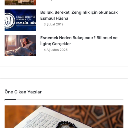
Bolluk, Bereket, Zenginlik için okunacak
Esmaül Hüsna
3 Şubat 2019
Esnemek Neden Bulaşıcıdır? Bilimsel ve
İlginç Gerçekler
4 Ağustos 2025
Öne Çıkan Yazılar
7
A
y
e