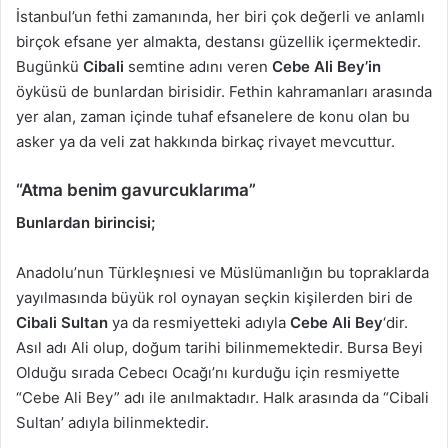
İstanbul’un fethi zamanında, her biri çok değerli ve anlamlı
birçok efsane yer almakta, destansı güzellik içermektedir.
Bugünkü
Cibali
semtine adını veren
Cebe Ali Bey’in
öyküsü de bunlardan birisidir. Fethin kahramanları arasında
yer alan, zaman içinde tuhaf efsanelere de konu olan bu
asker ya da veli zat hakkında birkaç rivayet mevcuttur.
“Atma benim gavurcuklarıma”
Bunlardan birincisi;
Anadolu’nun Türkleşnıesi ve Müslümanlığın bu topraklarda
yayılmasında büyük rol oynayan seçkin kişilerden biri de
Cibali Sultan
ya da resmiyetteki adıyla
Cebe Ali Bey
‘dir.
Asıl adı Ali olup, doğum tarihi bilinmemektedir. Bursa Beyi
Olduğu sırada Cebecı Ocağı’nı kurduğu için resmiyette
“Cebe Ali Bey” adı ile anılmaktadır. Halk arasında da “Cibali
Sultan’ adıyla bilinmektedir.