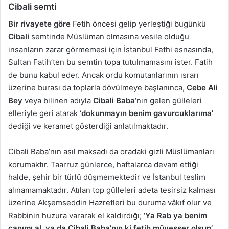
Cibali
semti
Bir rivayete göre
Fetih öncesi gelip yerleştiği bugünkü
Cibali
semtinde Müslüman olmasına vesile olduğu
insanların zarar görmemesi için İstanbul Fethi esnasında,
Sultan Fatih’ten bu semtin topa tutulmamasını ister. Fatih
de bunu kabul eder. Ancak ordu komutanlarının ısrarı
üzerine burası da toplarla dövülmeye başlanınca,
Cebe Ali
Bey
veya bilinen adıyla
Cibali Baba’
nın gelen gülleleri
elleriyle geri atarak
‘dokunmayın benim gavurcuklarıma’
dediği ve keramet gösterdiği anlatılmaktadır.
Cibali Baba’nın asıl maksadı da oradaki gizli Müslümanları
korumaktır. Taarruz günlerce, haftalarca devam ettiği
halde, şehir bir türlü düşmemektedir ve İstanbul teslim
alınamamaktadır. Atılan top gülleleri adeta tesirsiz kalması
üzerine Akşemseddin Hazretleri bu duruma vâkıf olur ve
Rabbinin huzura vararak el kaldırdığı;
‘Ya Rab ya benim
canımı al, ya da Cibali Baba’nın ki fetih müyesser olsun’