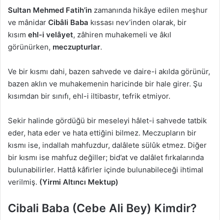
Sultan Mehmed Fatih’in
zamanında hikâye edilen meşhur
ve mânidar
Cibâli Baba
kıssası nev’inden olarak, bir
kısım
ehl-i velâyet
, zâhiren muhakemeli ve âkıl
görünürken,
meczupturlar
.
Ve bir kısmı dahi, bazen sahvede ve daire-i akılda görünür,
bazen aklın ve muhakemenin haricinde bir hale girer. Şu
kısımdan bir sınıfı, ehl-i iltibastır, tefrik etmiyor.
Sekir halinde gördüğü bir meseleyi hâlet-i sahvede tatbik
eder, hata eder ve hata ettiğini bilmez. Meczupların bir
kısmı ise, indallah mahfuzdur, dalâlete sülûk etmez. Diğer
bir kısmı ise mahfuz değiller; bid’at ve dalâlet fırkalarında
bulunabilirler. Hattâ kâfirler içinde bulunabileceği ihtimal
verilmiş.
(Yirmi Altıncı Mektup)
Cibali Baba (Cebe Ali Bey) Kimdir?