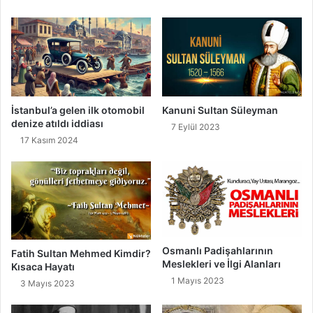
"
t
n
i
İstanbul’a gelen ilk otomobil
Kanuni Sultan Süleyman
denize atıldı iddiası
7 Eylül 2023
17 Kasım 2024
Osmanlı Padişahlarının
Fatih Sultan Mehmed Kimdir?
Meslekleri ve İlgi Alanları
Kısaca Hayatı
1 Mayıs 2023
3 Mayıs 2023