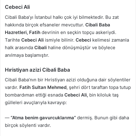
Cebeci Ali
Cibali Baba’yı İstanbul halkı çok iyi bilmektedir. Bu zat
hakkında birçok efsaneler mevcuttur.
Cibali Baba
Hazretleri,
Fatih
devrinin en seçkin topçu askeriydi.
Tarihte
Cebeci Ali
ismiyle bilinir.
Cebeci
kelimesi zamanla
halk arasında
Cibali
haline dönüşmüştür ve böylece
anılmaya başlamıştır.
Hıristiyan azizi Cibali Baba
Cibali Baba’nın bir Hıristiyan azizi olduğuna dair söylentiler
vardır.
Fatih Sultan Mehmed
, şehri dört taraftan topa tutup
bombardıman ettiği esnada
Cebeci Ali,
bin kiloluk taş
gülleleri avuçlarıyla kavrayıp:
—
“Atma benim gavurcuklarıma”
dermiş. Bunun gibi daha
birçok söylenti vardır.