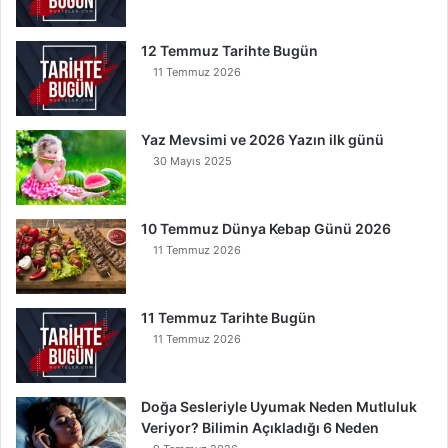
u
O
12 Temmuz Tarihte Bugün
k
11 Temmuz 2026
u
y
a
Yaz Mevsimi ve 2026 Yazın ilk günü
n
30 Mayıs 2025
K
u
r
t
10 Temmuz Dünya Kebap Günü 2026
u
11 Temmuz 2026
l
u
r
11 Temmuz Tarihte Bugün
11 Temmuz 2026
Doğa Sesleriyle Uyumak Neden Mutluluk
Veriyor? Bilimin Açıkladığı 6 Neden