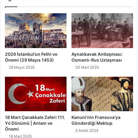
u
y
;
ı
"
s
D
2
i
0
j
2
i
2
t
,
2026 İstanbul’un Fethi ve
Aynalıkavak Antlaşması:
a
K
Önemi (29 Mayıs 1453)
Osmanlı-Rus Uzlaşması
l
o
28 Mayıs 2026
20 Mart 2025
D
n
ü
u
n
s
y
u
a
v
d
e
a
T
A
a
18 Mart Çanakkale Zaferi 111.
Kanuni’nin Fransuva’ya
i
m
Yıl Dönümü | Anlam ve
Gönderdiği Mektup
l
M
Önemi
5 Aralık 2024
e
e
18 Mart 2025