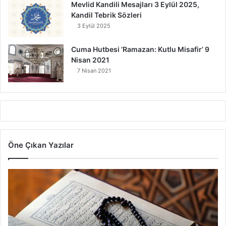
Mevlid Kandili Mesajları 3 Eylül 2025,
Kandil Tebrik Sözleri
3 Eylül 2025
Cuma Hutbesi ‘Ramazan: Kutlu Misafir’ 9
Nisan 2021
7 Nisan 2021
Öne Çıkan Yazılar
7
A
y
e
t