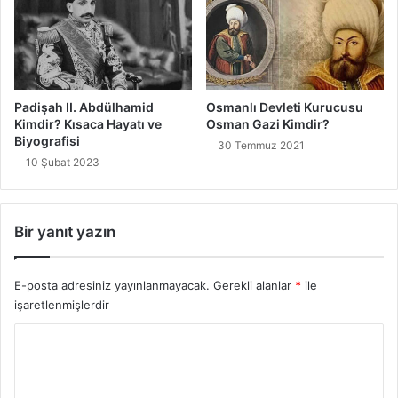
Padişah II. Abdülhamid
Osmanlı Devleti Kurucusu
Kimdir? Kısaca Hayatı ve
Osman Gazi Kimdir?
Biyografisi
30 Temmuz 2021
10 Şubat 2023
Bir yanıt yazın
E-posta adresiniz yayınlanmayacak.
Gerekli alanlar
*
ile
işaretlenmişlerdir
Y
o
r