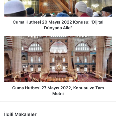
t
b
e
s
Cuma Hutbesi 20 Mayıs 2022 Konusu; "Dijital
i
Dünyada Aile"
2
0
C
M
u
a
m
y
a
ı
H
s
u
2
t
0
b
2
e
2
s
Cuma Hutbesi 27 Mayıs 2022, Konusu ve Tam
K
i
Metni
o
2
n
7
u
M
İlgili Makaleler
s
a