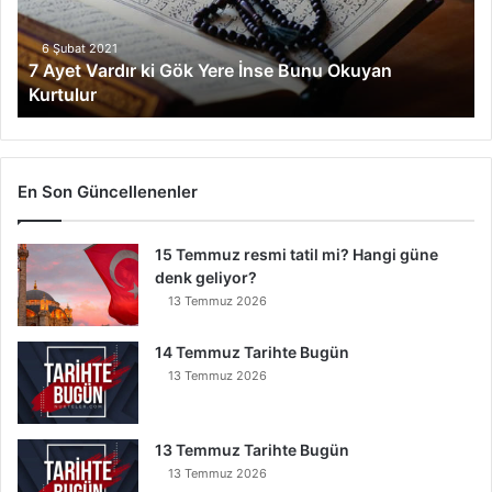
V
a
r
6 Şubat 2021
7 Ayet Vardır ki Gök Yere İnse Bunu Okuyan
d
Kurtulur
ı
r
k
i
G
En Son Güncellenenler
ö
k
15 Temmuz resmi tatil mi? Hangi güne
Y
denk geliyor?
e
r
13 Temmuz 2026
e
İ
14 Temmuz Tarihte Bugün
n
13 Temmuz 2026
s
e
B
13 Temmuz Tarihte Bugün
u
13 Temmuz 2026
n