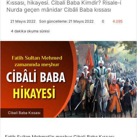
Kıssası, hikayesi. Cibali Baba Kimdir? Risale-i
Nurda geçen mânidar Cibâli Baba kıssası
21 Mayıs 2022
Son güncelleme: 21 Mayıs 2022
0
4.095
4 dakika okuma süresi
Cibali Baba Kıssası
Fatih Sultan Mehmet’in meşhur Cibali Baba Kıssası,