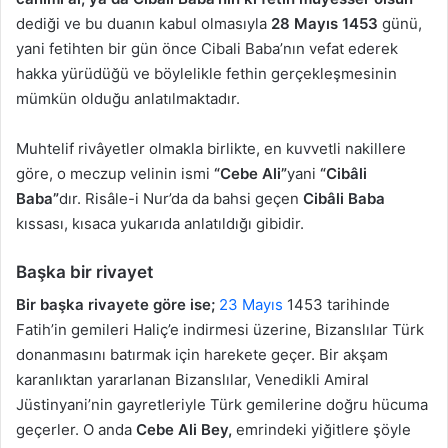
dediği ve bu duanın kabul olmasıyla
28 Mayıs 1453
günü,
yani fetihten bir gün önce Cibali Baba’nın vefat ederek
hakka yürüdüğü ve böylelikle fethin gerçekleşmesinin
mümkün olduğu anlatılmaktadır.
Muhtelif rivâyetler olmakla birlikte, en kuvvetli nakillere
göre, o meczup velinin ismi
“Cebe Ali”
yani
“Cibâli
Baba”
dır. Risâle-i Nur’da da bahsi geçen
Cibâli Baba
kıssası, kısaca yukarıda anlatıldığı gibidir.
Başka bir rivayet
Bir başka rivayete göre ise;
23 Mayıs
1453 tarihinde
Fatih’in gemileri Haliç’e indirmesi üzerine, Bizanslılar Türk
donanmasını batırmak için harekete geçer. Bir akşam
karanlıktan yararlanan Bizanslılar, Venedikli Amiral
Jüstinyani’nin gayretleriyle Türk gemilerine doğru hücuma
geçerler. O anda
Cebe Ali Bey,
emrindeki yiğitlere şöyle