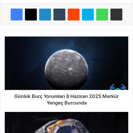
Facebook
X
LinkedIn
Tumblr
Reddit
Skype
WhatsApp
E-Posta ile payla
Günlük
Burç
Yorumları
8
Haziran
2025
Merkür
Yengeç
Burcunda
Günlük Burç Yorumları 8 Haziran 2025 Merkür
Yengeç Burcunda
Psyche
16:
Uzaydaki