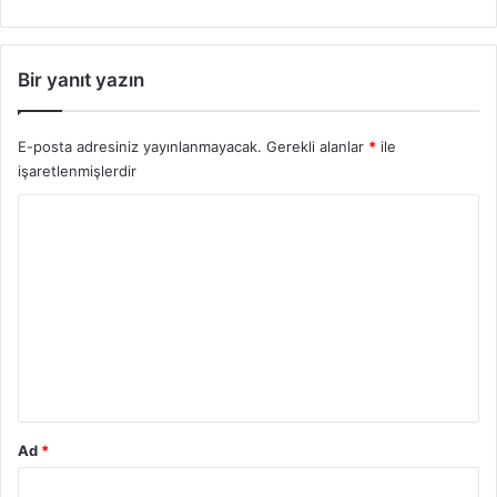
Bir yanıt yazın
E-posta adresiniz yayınlanmayacak.
Gerekli alanlar
*
ile
işaretlenmişlerdir
Y
o
r
u
m
*
Ad
*