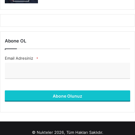
Abone OL
Email Adresiniz
*
Abone Olunuz
B
u
a
l
© Nukteler 2026, Tüm Hakları Saklıdır.
a