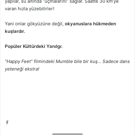
yapılar, su altında “uçmalarını” sağlar. Saatte 30 km’ye
varan hızla yüzebilirler!
Yani onlar gökyüzüne değil,
okyanuslara hükmeden
kuşlardır.
Popüler Kültürdeki Yanılgı:
“Happy Feet” filmindeki Mumble bile bir kuş… Sadece dans
yeteneği ekstra!
💃