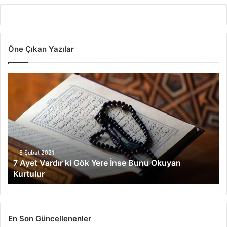
Öne Çıkan Yazılar
7
Ayet
Vardır
ki
Gök
Yere
İnse
Bunu
6 Şubat 2021
7 Ayet Vardır ki Gök Yere İnse Bunu Okuyan
Okuyan
Kurtulur
Kurtulur
En Son Güncellenenler